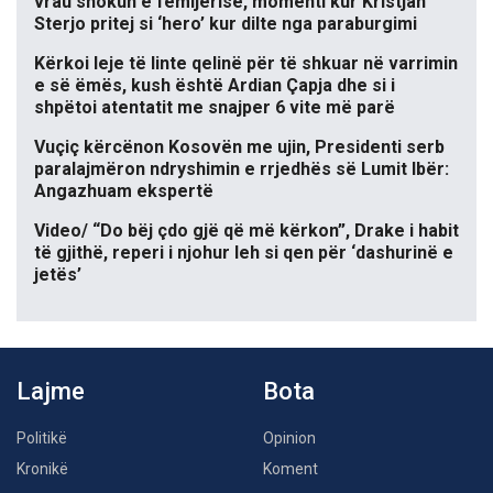
vrau shokun e fëmijërisë, momenti kur Kristjan
Sterjo pritej si ‘hero’ kur dilte nga paraburgimi
Kërkoi leje të linte qelinë për të shkuar në varrimin
e së ëmës, kush është Ardian Çapja dhe si i
shpëtoi atentatit me snajper 6 vite më parë
Vuçiç kërcënon Kosovën me ujin, Presidenti serb
paralajmëron ndryshimin e rrjedhës së Lumit Ibër:
Angazhuam ekspertë
Video/ “Do bëj çdo gjë që më kërkon”, Drake i habit
të gjithë, reperi i njohur leh si qen për ‘dashurinë e
jetës’
Lajme
Bota
Politikë
Opinion
Kronikë
Koment