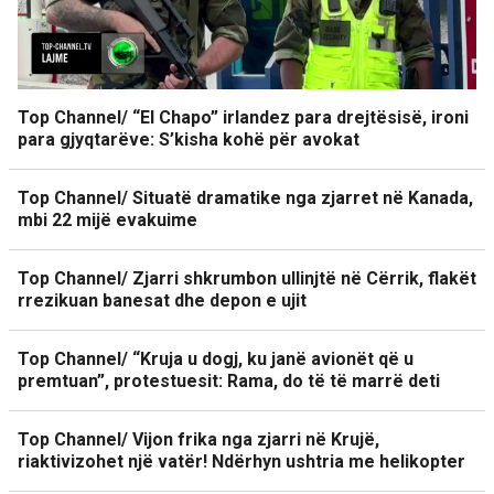
Top Channel/ “El Chapo” irlandez para drejtësisë, ironi
para gjyqtarëve: S’kisha kohë për avokat
Top Channel/ Situatë dramatike nga zjarret në Kanada,
mbi 22 mijë evakuime
Top Channel/ Zjarri shkrumbon ullinjtë në Cërrik, flakët
rrezikuan banesat dhe depon e ujit
Top Channel/ “Kruja u dogj, ku janë avionët që u
premtuan”, protestuesit: Rama, do të të marrë deti
Top Channel/ Vijon frika nga zjarri në Krujë,
riaktivizohet një vatër! Ndërhyn ushtria me helikopter