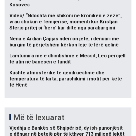
Kosovës
Video/ “Ndoshta më shikoni në kronikën e zezë”,
vrau shokun e fëmijërisë, momenti kur Kristjan
Sterjo pritej si ‘hero’ kur dilte nga paraburgimi
Nëna e Ardian Çapjas ndërron jetë, i dënuari me
burgim të përjetshëm kërkon leje të lërë qelinë
Lamtumira më e dhimbshme e Messit, Leo përcjell
të atin në banesën e fundit
Kushte atmosferike të qëndrueshme dhe
temperatura të larta, parashikimi i motit për këtë
të Hënë
Më të lexuarat
Vjedhja e Bankës së Shqipërisë, dy ish-punonjësit
e dënuar në betejë për të kthyer 713 milionë lekët