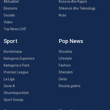
Aktualitet
Kosova dhe Rajoni
Ekonomi
Shkencë dhe Teknologji
Sociale
Auto
Video
Top News LIVE
Sport
Pop News
Kombëtarja
Showbiz
Kategoria Superiore
Lifestyle
Kategoria e Parë
Fashion
Premier League
Shëndeti
La Liga
Dieta
Serie A
Receta gatimi
Shumësportësh
Sport Gossip