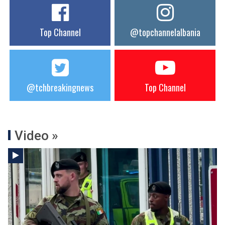
Top Channel
@topchannelalbania
@tchbreakingnews
Top Channel
Video »