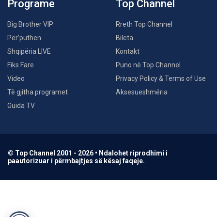
Programe
Top Channel
Big Brother VIP
Rreth Top Channel
Për’puthen
Bileta
Shqipëria LIVE
Kontakt
Fiks Fare
Puno në Top Channel
Video
Privacy Policy & Terms of Use
Të gjitha programet
Aksesueshmëria
Guida TV
© Top Channel 2001 - 2026 • Ndalohet riprodhimi i
paautorizuar i përmbajtjes së kësaj faqeje.