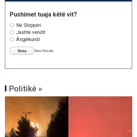
Pushimet tuaja këtë vit?
Në Shqipëri
Jashtë vendit
Asgjëkundi
Vote
View Results
Politikë »