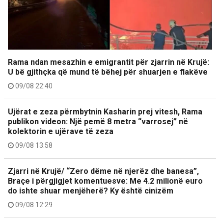
Rama ndan mesazhin e emigrantit për zjarrin në Krujë:
U bë gjithçka që mund të bëhej për shuarjen e flakëve
09/08 22:40
Ujërat e zeza përmbytnin Kasharin prej vitesh, Rama
publikon videon: Një pemë 8 metra “varrosej” në
kolektorin e ujërave të zeza
09/08 13:58
Zjarri në Krujë/ “Zero dëme në njerëz dhe banesa”,
Braçe i përgjigjet komentuesve: Me 4.2 milionë euro
do ishte shuar menjëherë? Ky është cinizëm
09/08 12:29