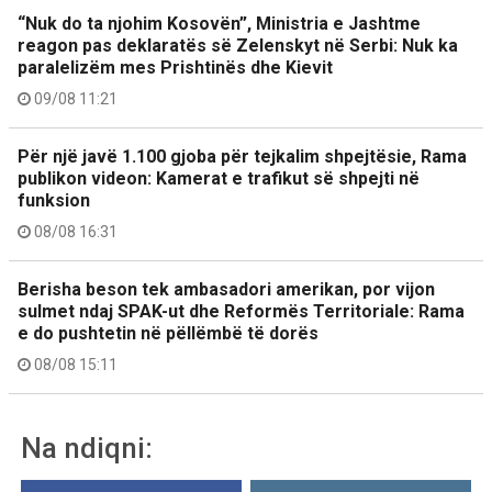
“Nuk do ta njohim Kosovën”, Ministria e Jashtme
reagon pas deklaratës së Zelenskyt në Serbi: Nuk ka
paralelizëm mes Prishtinës dhe Kievit
09/08 11:21
Për një javë 1.100 gjoba për tejkalim shpejtësie, Rama
publikon videon: Kamerat e trafikut së shpejti në
funksion
08/08 16:31
Berisha beson tek ambasadori amerikan, por vijon
sulmet ndaj SPAK-ut dhe Reformës Territoriale: Rama
e do pushtetin në pëllëmbë të dorës
08/08 15:11
Na ndiqni: