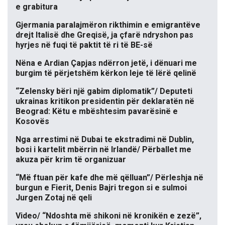
e grabitura
Gjermania paralajmëron rikthimin e emigrantëve
drejt Italisë dhe Greqisë, ja çfarë ndryshon pas
hyrjes në fuqi të paktit të ri të BE-së
Nëna e Ardian Çapjas ndërron jetë, i dënuari me
burgim të përjetshëm kërkon leje të lërë qelinë
“Zelensky bëri një gabim diplomatik”/ Deputeti
ukrainas kritikon presidentin për deklaratën në
Beograd: Këtu e mbështesim pavarësinë e
Kosovës
Nga arrestimi në Dubai te ekstradimi në Dublin,
bosi i kartelit mbërrin në Irlandë/ Përballet me
akuza për krim të organizuar
“Më ftuan për kafe dhe më qëlluan”/ Përleshja në
burgun e Fierit, Denis Bajri tregon si e sulmoi
Jurgen Zotaj në qeli
Video/ “Ndoshta më shikoni në kronikën e zezë”,