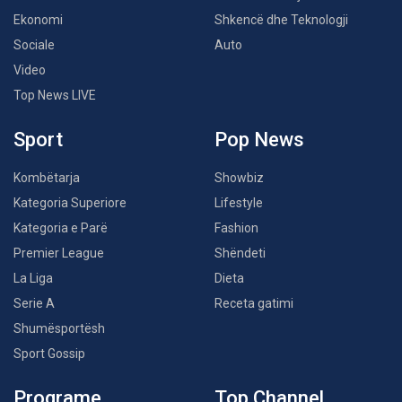
Ekonomi
Shkencë dhe Teknologji
Sociale
Auto
Video
Top News LIVE
Sport
Pop News
Kombëtarja
Showbiz
Kategoria Superiore
Lifestyle
Kategoria e Parë
Fashion
Premier League
Shëndeti
La Liga
Dieta
Serie A
Receta gatimi
Shumësportësh
Sport Gossip
Programe
Top Channel