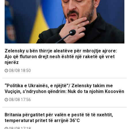
Zelensky u bën thirrje aleatëve për mbrojtje ajrore:
Ajo që fluturon drejt nesh është një raketë që vret
njerëz
08/08 18:50
“Politika e Ukrainës, e njëjtë”/ Zelensky takim me
Vuçiçin, s’ndryshon qëndrim: Nuk do ta njohim Kosovën
08/08 17:56
Britania përgatitet për valën e pestë të të nxehtit,
temperaturat pritet të arrijnë 36°C
08/08 17:18