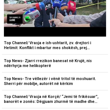
Top Channel/ Vrasja e ish-ushtarit, zv. drejtori i
Hetimit: Konflikt i mbartur mes shokësh, prej…
Top News- Zjarri rrezikon banesat në Krujë, nis
ndërhyrja me helikopterë
Top News- Tre vëllezër i vënë tritol të moshuarit.
Sherri për mobilje, autorët në kërkim
Top Channel/ Vrasja në Korçë/ “Jemi të frikësuar”,
banorët e zonës: Dëgjuam zhurmë të madhe dhe…