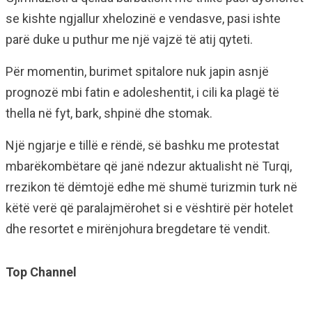
se kishte ngjallur xhelozinë e vendasve, pasi ishte
parë duke u puthur me një vajzë të atij qyteti.
Për momentin, burimet spitalore nuk japin asnjë
prognozë mbi fatin e adoleshentit, i cili ka plagë të
thella në fyt, bark, shpinë dhe stomak.
Një ngjarje e tillë e rëndë, së bashku me protestat
mbarëkombëtare që janë ndezur aktualisht në Turqi,
rrezikon të dëmtojë edhe më shumë turizmin turk në
këtë verë që paralajmërohet si e vështirë për hotelet
dhe resortet e mirënjohura bregdetare të vendit.
Top Channel