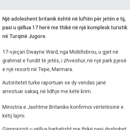
Një adoleshent britanik është në luftën për jetën e tij,
pasi u qëllua 17 herë me thikë në një komplesk turistik
në Turqinë Jugore.
17-vjeçari Dwayne Ward, nga Midëllsbrou, u gjet në
grahmat e fundit të jetës, i zhveshur, në një park pjesë
e një resorti në Tepe, Marmara.
Autoritetet turke raportuan se dy vendas janë
arrestuar sakaq, në lidhje me këtë krim.
Ministria e Jashtme Britanike konfirmoi vërtetësinë e
këtij lajmi.
Gjimnazisti u qëllua barbatisht me thikë pasi dyshohet