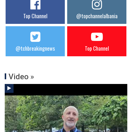
Top Channel
@topchannelalbania
@tchbreakingnews
Top Channel
Video »