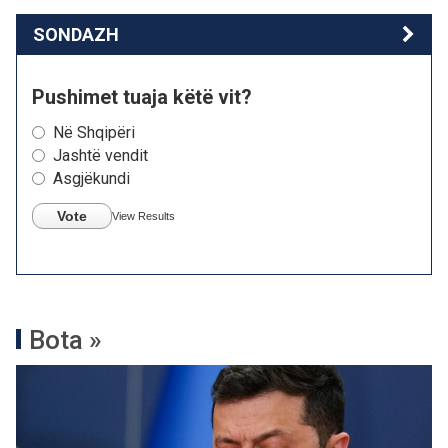
SONDAZH
Pushimet tuaja këtë vit?
Në Shqipëri
Jashtë vendit
Asgjëkundi
Vote
View Results
Bota »