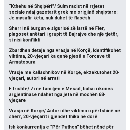
“Kthehu në Shqipëri”/ Sulm racist në rrjetet
sociale ndaj gazetarit grek me origjinë shqiptare:
Je mysafir këtu, nuk duhet të flasësh
Sherri në burgun e sigurisë së lartë në Fier,
plagoset anëtari i grupit të Bajrajve dhe një tjetër,
si nisi konflikti
Zbardhen detaje nga vrasja në Korçë, identifikohet
viktima, 20-vjeçari ka qenë pjesë e Forcave të
Armatosura
Vrasje me kallashnikov në Korçë, ekzekutohet 20-
vjeçari, autori në arrati
E trishtë/ Zi në familjen e Messit, babai i ikones
argjentinase ndahet nga jeta në moshën 68-
vjeçare
Vrasja në Korçë/ Autori dhe viktima u përfshinë në
sherr, 20-vjeçarit i gjendet thika në dorë
Ish konkurrentja e “Për’Puthen” bëhet nënë për