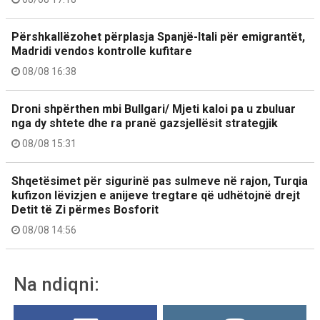
Përshkallëzohet përplasja Spanjë-Itali për emigrantët,
Madridi vendos kontrolle kufitare
08/08 16:38
Droni shpërthen mbi Bullgari/ Mjeti kaloi pa u zbuluar
nga dy shtete dhe ra pranë gazsjellësit strategjik
08/08 15:31
Shqetësimet për sigurinë pas sulmeve në rajon, Turqia
kufizon lëvizjen e anijeve tregtare që udhëtojnë drejt
Detit të Zi përmes Bosforit
08/08 14:56
Na ndiqni: