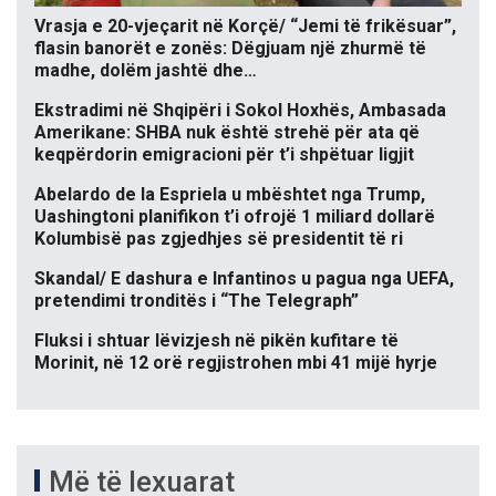
Vrasja e 20-vjeçarit në Korçë/ “Jemi të frikësuar”,
flasin banorët e zonës: Dëgjuam një zhurmë të
madhe, dolëm jashtë dhe…
Ekstradimi në Shqipëri i Sokol Hoxhës, Ambasada
Amerikane: SHBA nuk është strehë për ata që
keqpërdorin emigracioni për t’i shpëtuar ligjit
Abelardo de la Espriela u mbështet nga Trump,
Uashingtoni planifikon t’i ofrojë 1 miliard dollarë
Kolumbisë pas zgjedhjes së presidentit të ri
Skandal/ E dashura e Infantinos u pagua nga UEFA,
pretendimi tronditës i “The Telegraph”
Fluksi i shtuar lëvizjesh në pikën kufitare të
Morinit, në 12 orë regjistrohen mbi 41 mijë hyrje
Më të lexuarat