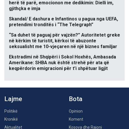
herë të parë, emocionon me dedikimin: Dielli im,
gjithçka e imja
Skandal/ E dashura e Infantinos u pagua nga UEFA,
pretendimi tronditës i “The Telegraph”
“Sa duhet të paguaj për vajzën?” Autoritetet greke
në kërkim të turistit, kërkoi të abuzonte
seksualisht me 10-vjeçaren në një biznes familjar
Ekstradimi në Shqipëri i Sokol Hoxhës, Ambasada
Amerikane: SHBA nuk është strehë për ata që
keqpërdorin emigracioni për t’i shpëtuar ligjit
Lajme
Bota
Politikë
Opinion
Kronikë
Koment
Aktualitet
Kosova dhe Rajoni