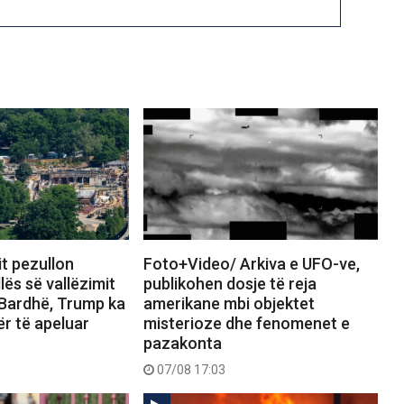
it pezullon
Foto+Video/ Arkiva e UFO-ve,
lës së vallëzimit
publikohen dosje të reja
 Bardhë, Trump ka
amerikane mbi objektet
ër të apeluar
misterioze dhe fenomenet e
pazakonta
07/08 17:03