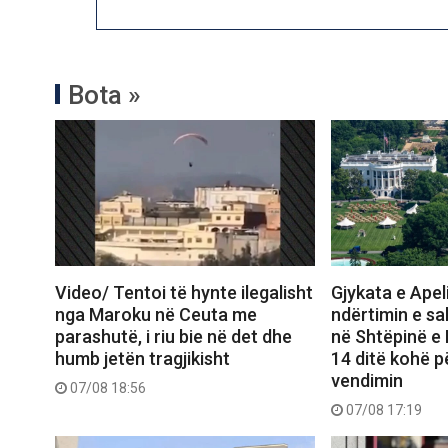
Bota »
Video/ Tentoi të hynte ilegalisht
Gjykata e Apel
nga Maroku në Ceuta me
ndërtimin e sal
parashutë, i riu bie në det dhe
në Shtëpinë e
humb jetën tragjikisht
14 ditë kohë p
vendimin
07/08 18:56
07/08 17:19