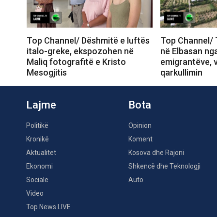
Top Channel/ Dëshmitë e luftës
Top Channel/ T
italo-greke, ekspozohen në
në Elbasan nga 
Maliq fotografitë e Kristo
emigrantëve, 
Mesogjitis
qarkullimin
Lajme
Bota
Politikë
Opinion
Kronikë
Koment
Aktualitet
Kosova dhe Rajoni
Ekonomi
Shkencë dhe Teknologji
Sociale
Auto
Video
Top News LIVE