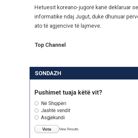
Hetuesit koreano-jugorë kanë deklaruar se
informatike ndaj Jugut, duke dhunuar përv
ato të agjencive të lajmeve.
Top Channel
SONDAZH
Pushimet tuaja këtë vit?
Në Shqipëri
Jashtë vendit
Asgjëkundi
Vote
View Results