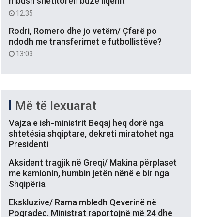
mbush shëtitoren buzë liqenit
12:35
Rodri, Romero dhe jo vetëm/ Çfarë po
ndodh me transferimet e futbollistëve?
13:03
Më të lexuarat
Vajza e ish-ministrit Beqaj heq dorë nga
shtetësia shqiptare, dekreti miratohet nga
Presidenti
Aksident tragjik në Greqi/ Makina përplaset
me kamionin, humbin jetën nënë e bir nga
Shqipëria
Ekskluzive/ Rama mbledh Qeverinë në
Pogradec. Ministrat raportojnë më 24 dhe