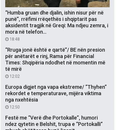
“Humba gruan dhe djalin, ishin nisur për në
punë”, rrëfimi rrëqethës i shqiptarit pas
aksidentit tragjik në Greqi: Ma ndjeu zemra, i
mora në telefon…
18:48
“Rruga jonë është e qartë”/ BE nën presion
për anëtarët e rinj, Rama për Financial
Times: Shqipëria ndodhet në momentin më
të mirë
12:02
Europa digjet nga vapa ekstreme/ “Thyhen”
rekordet e temperaturave, mijëra viktima
nga nxehtësia
12:50
Festë me “Verë dhe Portokalle”, humori
ndez qytetin e Belshit, trupa e “Portokalli”