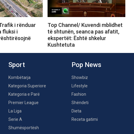
rafik i rënduar
Top Channel/ Kuvendi mblidhet
fluksi i
të shtunën, seanca pas afatit,
vështirësojnë
ekspertët: Është shkelur
Kushtetuta
Sport
Pop News
Kombëtarja
Showbiz
Kategoria Superiore
Lifestyle
Kategoria e Parë
Fashion
Premier League
Shëndeti
La Liga
Dieta
Serie A
Receta gatimi
Shumësportësh