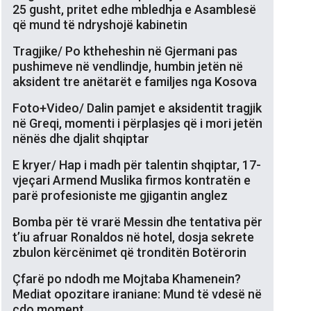
25 gusht, pritet edhe mbledhja e Asamblesë
që mund të ndryshojë kabinetin
Tragjike/ Po ktheheshin në Gjermani pas
pushimeve në vendlindje, humbin jetën në
aksident tre anëtarët e familjes nga Kosova
Foto+Video/ Dalin pamjet e aksidentit tragjik
në Greqi, momenti i përplasjes që i mori jetën
nënës dhe djalit shqiptar
E kryer/ Hap i madh për talentin shqiptar, 17-
vjeçari Armend Muslika firmos kontratën e
parë profesioniste me gjigantin anglez
Bomba për të vrarë Messin dhe tentativa për
t’iu afruar Ronaldos në hotel, dosja sekrete
zbulon kërcënimet që tronditën Botërorin
Çfarë po ndodh me Mojtaba Khamenein?
Mediat opozitare iraniane: Mund të vdesë në
çdo moment