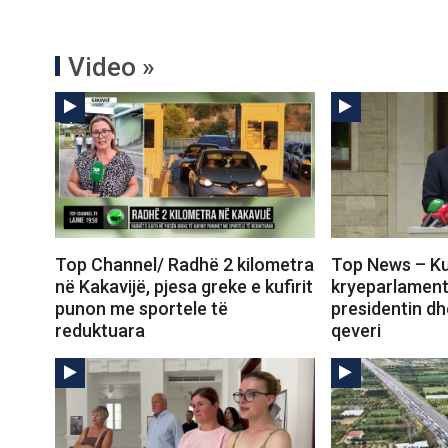
Video »
Top Channel/ Radhë 2 kilometra
Top News – Kur
në Kakavijë, pjesa greke e kufirit
kryeparlament
punon me sportele të
presidentin dh
reduktuara
qeveri