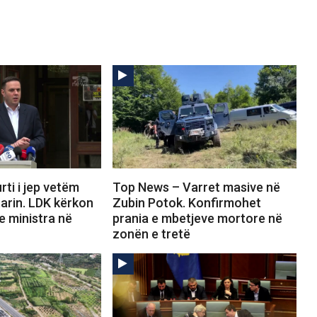
ti i jep vetëm
Top News – Varret masive në
arin. LDK kërkon
Zubin Potok. Konfirmohet
e ministra në
prania e mbetjeve mortore në
zonën e tretë