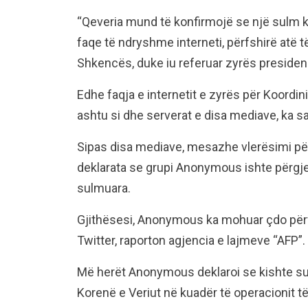
“Qeveria mund të konfirmojë se një sulm ki
faqe të ndryshme interneti, përfshirë atë t
Shkencës, duke iu referuar zyrës presidenc
Edhe faqja e internetit e zyrës për Koordin
ashtu si dhe serverat e disa mediave, ka sa
Sipas disa mediave, mesazhe vlerësimi për
deklarata se grupi Anonymous ishte përgje
sulmuara.
Gjithësesi, Anonymous ka mohuar çdo përf
Twitter, raporton agjencia e lajmeve “AFP”.
Më herët Anonymous deklaroi se kishte sulm
Korenë e Veriut në kuadër të operacionit të t