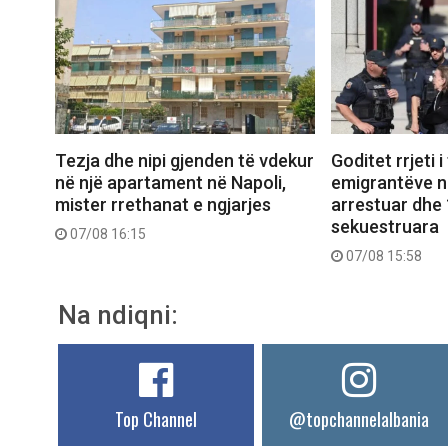
Tezja dhe nipi gjenden të vdekur
Goditet rrjeti i
në një apartament në Napoli,
emigrantëve në
mister rrethanat e ngjarjes
arrestuar dhe 
sekuestruara
07/08 16:15
07/08 15:58
Na ndiqni:
Top Channel
@topchannelalbania