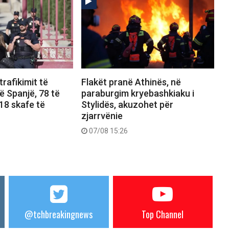
 trafikimit të
Flakët pranë Athinës, në
 Spanjë, 78 të
paraburgim kryebashkiaku i
18 skafe të
Stylidës, akuzohet për
zjarrvënie
07/08 15:26
@tchbreakingnews
Top Channel