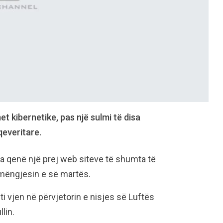
t kibernetike, pas një sulmi të disa
qeveritare.
ka qenë një prej web siteve të shumta të
 mëngjesin e së martës.
nti vjen në përvjetorin e nisjes së Luftës
lin.