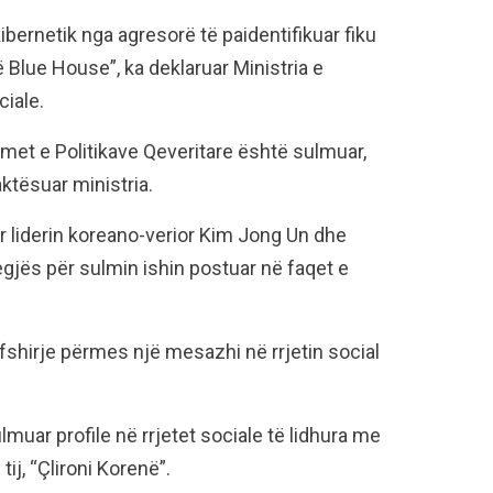
bernetik nga agresorë të paidentifikuar fiku
ë Blue House”, ka deklaruar Ministria e
iale.
imet e Politikave Qeveritare është sulmuar,
ktësuar ministria.
 liderin koreano-verior Kim Jong Un dhe
gjës për sulmin ishin postuar në faqet e
shirje përmes një mesazhi në rrjetin social
uar profile në rrjetet sociale të lidhura me
ij, “Çlironi Korenë”.