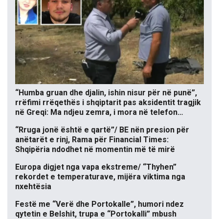
“Humba gruan dhe djalin, ishin nisur për në punë”,
rrëfimi rrëqethës i shqiptarit pas aksidentit tragjik
në Greqi: Ma ndjeu zemra, i mora në telefon…
“Rruga jonë është e qartë”/ BE nën presion për
anëtarët e rinj, Rama për Financial Times:
Shqipëria ndodhet në momentin më të mirë
Europa digjet nga vapa ekstreme/ “Thyhen”
rekordet e temperaturave, mijëra viktima nga
nxehtësia
Festë me “Verë dhe Portokalle”, humori ndez
qytetin e Belshit, trupa e “Portokalli” mbush