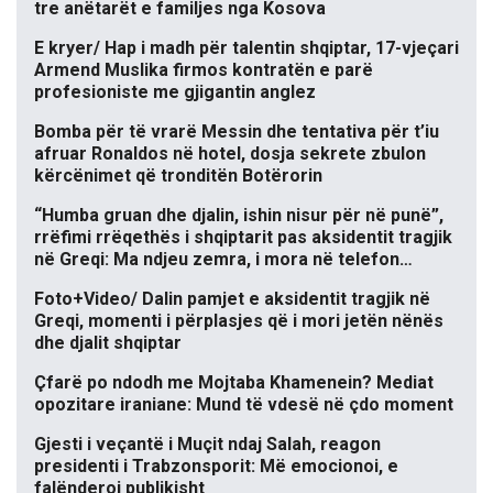
tre anëtarët e familjes nga Kosova
E kryer/ Hap i madh për talentin shqiptar, 17-vjeçari
Armend Muslika firmos kontratën e parë
profesioniste me gjigantin anglez
Bomba për të vrarë Messin dhe tentativa për t’iu
afruar Ronaldos në hotel, dosja sekrete zbulon
kërcënimet që tronditën Botërorin
“Humba gruan dhe djalin, ishin nisur për në punë”,
rrëfimi rrëqethës i shqiptarit pas aksidentit tragjik
në Greqi: Ma ndjeu zemra, i mora në telefon…
Foto+Video/ Dalin pamjet e aksidentit tragjik në
Greqi, momenti i përplasjes që i mori jetën nënës
dhe djalit shqiptar
Çfarë po ndodh me Mojtaba Khamenein? Mediat
opozitare iraniane: Mund të vdesë në çdo moment
Gjesti i veçantë i Muçit ndaj Salah, reagon
presidenti i Trabzonsporit: Më emocionoi, e
falënderoj publikisht