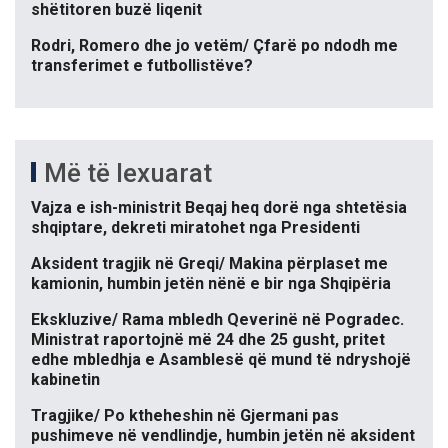
shëtitoren buzë liqenit
Rodri, Romero dhe jo vetëm/ Çfarë po ndodh me
transferimet e futbollistëve?
Më të lexuarat
Vajza e ish-ministrit Beqaj heq dorë nga shtetësia
shqiptare, dekreti miratohet nga Presidenti
Aksident tragjik në Greqi/ Makina përplaset me
kamionin, humbin jetën nënë e bir nga Shqipëria
Ekskluzive/ Rama mbledh Qeverinë në Pogradec.
Ministrat raportojnë më 24 dhe 25 gusht, pritet
edhe mbledhja e Asamblesë që mund të ndryshojë
kabinetin
Tragjike/ Po ktheheshin në Gjermani pas
pushimeve në vendlindje, humbin jetën në aksident