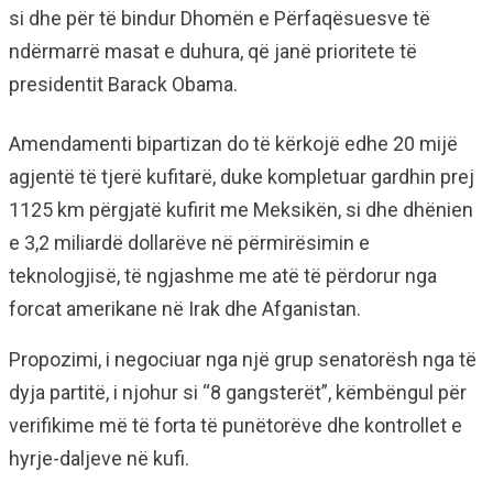
si dhe për të bindur Dhomën e Përfaqësuesve të
ndërmarrë masat e duhura, që janë prioritete të
presidentit Barack Obama.
Amendamenti bipartizan do të kërkojë edhe 20 mijë
agjentë të tjerë kufitarë, duke kompletuar gardhin prej
1125 km përgjatë kufirit me Meksikën, si dhe dhënien
e 3,2 miliardë dollarëve në përmirësimin e
teknologjisë, të ngjashme me atë të përdorur nga
forcat amerikane në Irak dhe Afganistan.
Propozimi, i negociuar nga një grup senatorësh nga të
dyja partitë, i njohur si “8 gangsterët”, këmbëngul për
verifikime më të forta të punëtorëve dhe kontrollet e
hyrje-daljeve në kufi.