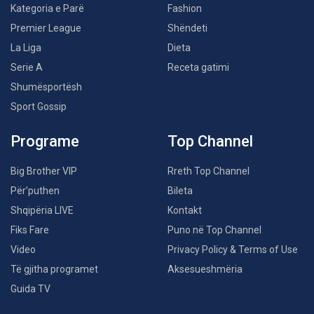
Kategoria e Parë
Fashion
Premier League
Shëndeti
La Liga
Dieta
Serie A
Receta gatimi
Shumësportësh
Sport Gossip
Programe
Top Channel
Big Brother VIP
Rreth Top Channel
Për’puthen
Bileta
Shqipëria LIVE
Kontakt
Fiks Fare
Puno në Top Channel
Video
Privacy Policy & Terms of Use
Të gjitha programet
Aksesueshmëria
Guida TV