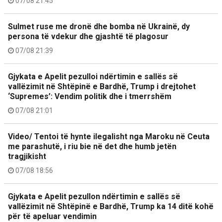
07/08 21:45
Sulmet ruse me dronë dhe bomba në Ukrainë, dy
persona të vdekur dhe gjashtë të plagosur
07/08 21:39
Gjykata e Apelit pezulloi ndërtimin e sallës së
vallëzimit në Shtëpinë e Bardhë, Trump i drejtohet
‘Supremes’: Vendim politik dhe i tmerrshëm
07/08 21:01
Video/ Tentoi të hynte ilegalisht nga Maroku në Ceuta
me parashutë, i riu bie në det dhe humb jetën
tragjikisht
07/08 18:56
Gjykata e Apelit pezullon ndërtimin e sallës së
vallëzimit në Shtëpinë e Bardhë, Trump ka 14 ditë kohë
për të apeluar vendimin