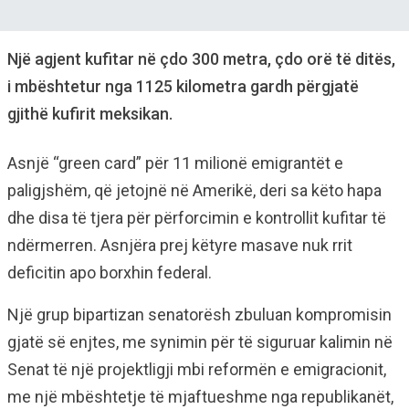
Një agjent kufitar në çdo 300 metra, çdo orë të ditës,
i mbështetur nga 1125 kilometra gardh përgjatë
gjithë kufirit meksikan.
Asnjë “green card” për 11 milionë emigrantët e
paligjshëm, që jetojnë në Amerikë, deri sa këto hapa
dhe disa të tjera për përforcimin e kontrollit kufitar të
ndërmerren. Asnjëra prej këtyre masave nuk rrit
deficitin apo borxhin federal.
Një grup bipartizan senatorësh zbuluan kompromisin
gjatë së enjtes, me synimin për të siguruar kalimin në
Senat të një projektligji mbi reformën e emigracionit,
me një mbështetje të mjaftueshme nga republikanët,