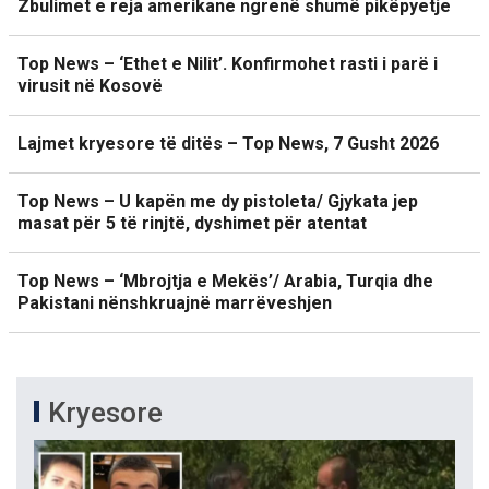
Zbulimet e reja amerikane ngrenë shumë pikëpyetje
Top News – ‘Ethet e Nilit’. Konfirmohet rasti i parë i
virusit në Kosovë
Lajmet kryesore të ditës – Top News, 7 Gusht 2026
Top News – U kapën me dy pistoleta/ Gjykata jep
masat për 5 të rinjtë, dyshimet për atentat
Top News – ‘Mbrojtja e Mekës’/ Arabia, Turqia dhe
Pakistani nënshkruajnë marrëveshjen
Kryesore