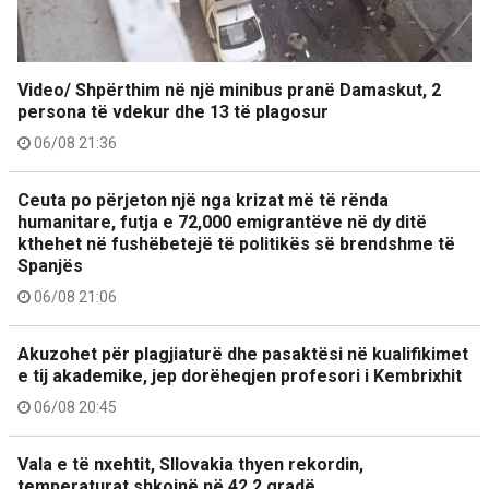
Video/ Shpërthim në një minibus pranë Damaskut, 2
persona të vdekur dhe 13 të plagosur
06/08 21:36
Ceuta po përjeton një nga krizat më të rënda
humanitare, futja e 72,000 emigrantëve në dy ditë
kthehet në fushëbetejë të politikës së brendshme të
Spanjës
06/08 21:06
Akuzohet për plagjiaturë dhe pasaktësi në kualifikimet
e tij akademike, jep dorëheqjen profesori i Kembrixhit
06/08 20:45
Vala e të nxehtit, Sllovakia thyen rekordin,
temperaturat shkojnë në 42.2 gradë