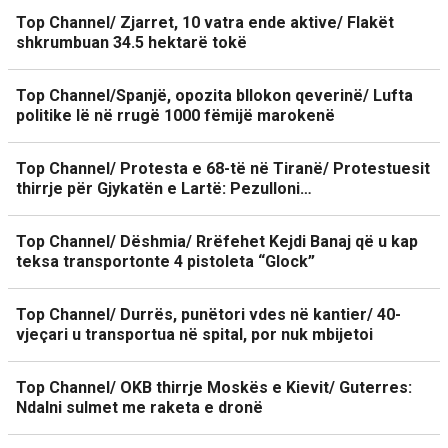
Top Channel/ Zjarret, 10 vatra ende aktive/ Flakët
shkrumbuan 34.5 hektarë tokë
Top Channel/Spanjë, opozita bllokon qeverinë/ Lufta
politike lë në rrugë 1000 fëmijë marokenë
Top Channel/ Protesta e 68-të në Tiranë/ Protestuesit
thirrje për Gjykatën e Lartë: Pezulloni…
Top Channel/ Dëshmia/ Rrëfehet Kejdi Banaj që u kap
teksa transportonte 4 pistoleta “Glock”
Top Channel/ Durrës, punëtori vdes në kantier/ 40-
vjeçari u transportua në spital, por nuk mbijetoi
Top Channel/ OKB thirrje Moskës e Kievit/ Guterres:
Ndalni sulmet me raketa e dronë