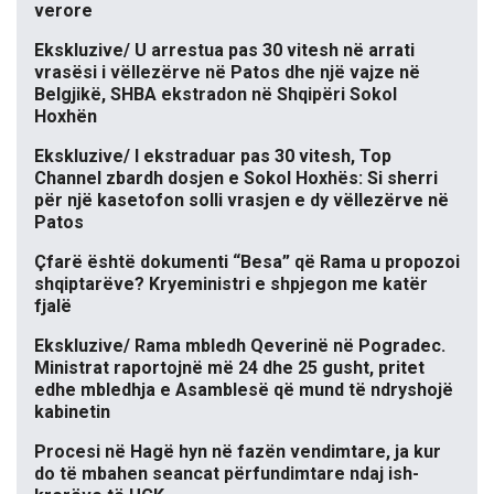
verore
Ekskluzive/ U arrestua pas 30 vitesh në arrati
vrasësi i vëllezërve në Patos dhe një vajze në
Belgjikë, SHBA ekstradon në Shqipëri Sokol
Hoxhën
Ekskluzive/ I ekstraduar pas 30 vitesh, Top
Channel zbardh dosjen e Sokol Hoxhës: Si sherri
për një kasetofon solli vrasjen e dy vëllezërve në
Patos
Çfarë është dokumenti “Besa” që Rama u propozoi
shqiptarëve? Kryeministri e shpjegon me katër
fjalë
Ekskluzive/ Rama mbledh Qeverinë në Pogradec.
Ministrat raportojnë më 24 dhe 25 gusht, pritet
edhe mbledhja e Asamblesë që mund të ndryshojë
kabinetin
Procesi në Hagë hyn në fazën vendimtare, ja kur
do të mbahen seancat përfundimtare ndaj ish-