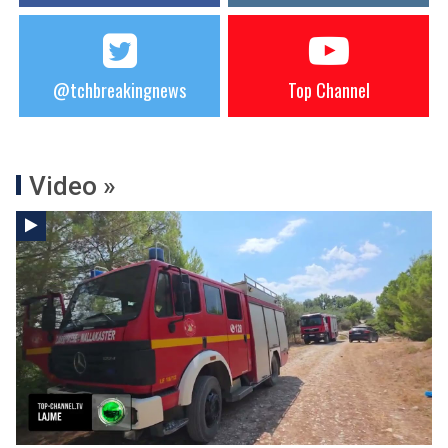
@tchbreakingnews
Top Channel
Video »