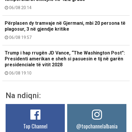
06/08 20:14
Përplasen dy tramvaje në Gjermani, mbi 20 persona të
plagosur, 3 në gjendje kritike
06/08 19:57
Trump i hap rrugën JD Vance, “The Washington Post”:
Presidenti amerikan e sheh si pasuesin e tij në garën
presidenciale të vitit 2028
06/08 19:10
Na ndiqni:
Top Channel
@topchannelalbania