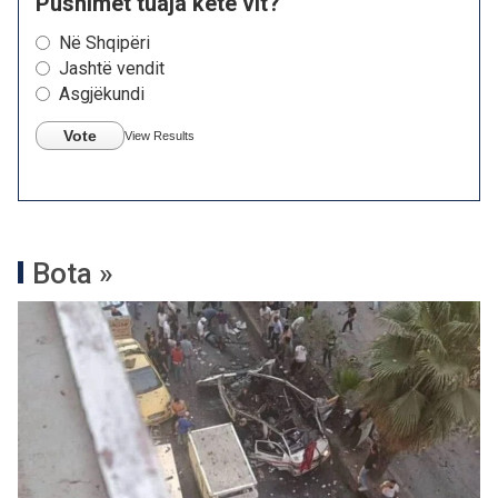
Pushimet tuaja këtë vit?
Në Shqipëri
Jashtë vendit
Asgjëkundi
Vote
View Results
Bota »