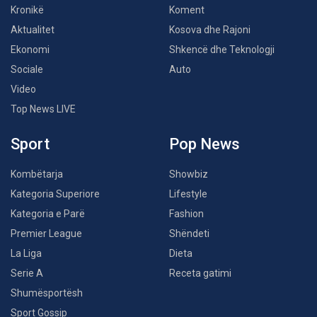
Kronikë
Koment
Aktualitet
Kosova dhe Rajoni
Ekonomi
Shkencë dhe Teknologji
Sociale
Auto
Video
Top News LIVE
Sport
Pop News
Kombëtarja
Showbiz
Kategoria Superiore
Lifestyle
Kategoria e Parë
Fashion
Premier League
Shëndeti
La Liga
Dieta
Serie A
Receta gatimi
Shumësportësh
Sport Gossip