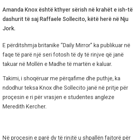
Amanda Knox është kthyer sërish në krahët e ish-të
dashurit të saj Raffaele Sollecito, këtë herë në Nju
Jork.
E përditshmja britanike “Daily Mirror” ka publikuar në
faqe të parë një seri fotosh të dy të rinjve që janë
takuar në Mollën e Madhe të martën e kaluar.
Takimi, i shoqëruar me përqafime dhe puthje, ka
ndodhur teksa Knox dhe Sollecito janë në pritje për
proçesin e ri për vrasjen e studentes angleze
Meredith Kercher.
Në proçesin e parë dy të rinjtë u shpallën fajtorë për