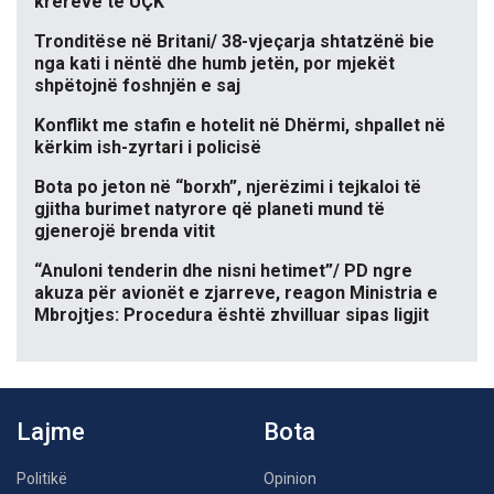
krerëve të UÇK
Tronditëse në Britani/ 38-vjeçarja shtatzënë bie
nga kati i nëntë dhe humb jetën, por mjekët
shpëtojnë foshnjën e saj
Konflikt me stafin e hotelit në Dhërmi, shpallet në
kërkim ish-zyrtari i policisë
Bota po jeton në “borxh”, njerëzimi i tejkaloi të
gjitha burimet natyrore që planeti mund të
gjenerojë brenda vitit
“Anuloni tenderin dhe nisni hetimet”/ PD ngre
akuza për avionët e zjarreve, reagon Ministria e
Mbrojtjes: Procedura është zhvilluar sipas ligjit
Lajme
Bota
Politikë
Opinion