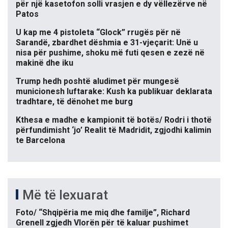
për një kasetofon solli vrasjen e dy vëllezërve në
Patos
U kap me 4 pistoleta “Glock” rrugës për në
Sarandë, zbardhet dëshmia e 31-vjeçarit: Unë u
nisa për pushime, shoku më futi qesen e zezë në
makinë dhe iku
Trump hedh poshtë aludimet për mungesë
municionesh luftarake: Kush ka publikuar deklarata
tradhtare, të dënohet me burg
Kthesa e madhe e kampionit të botës/ Rodri i thotë
përfundimisht ‘jo’ Realit të Madridit, zgjodhi kalimin
te Barcelona
Më të lexuarat
Foto/ “Shqipëria me miq dhe familje”, Richard
Grenell zgjedh Vlorën për të kaluar pushimet