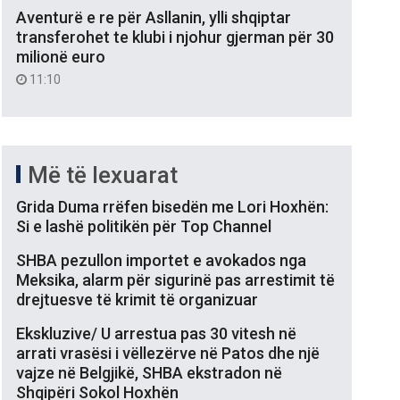
Aventurë e re për Asllanin, ylli shqiptar
transferohet te klubi i njohur gjerman për 30
milionë euro
11:10
Më të lexuarat
Grida Duma rrëfen bisedën me Lori Hoxhën:
Si e lashë politikën për Top Channel
SHBA pezullon importet e avokados nga
Meksika, alarm për sigurinë pas arrestimit të
drejtuesve të krimit të organizuar
Ekskluzive/ U arrestua pas 30 vitesh në
arrati vrasësi i vëllezërve në Patos dhe një
vajze në Belgjikë, SHBA ekstradon në
Shqipëri Sokol Hoxhën