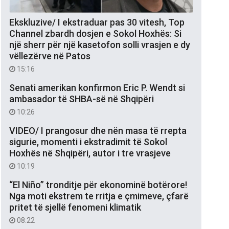
Ekskluzive/ I ekstraduar pas 30 vitesh, Top
Channel zbardh dosjen e Sokol Hoxhës: Si
një sherr për një kasetofon solli vrasjen e dy
vëllezërve në Patos
15:16
Senati amerikan konfirmon Eric P. Wendt si
ambasador të SHBA-së në Shqipëri
10:26
VIDEO/ I prangosur dhe nën masa të rrepta
sigurie, momenti i ekstradimit të Sokol
Hoxhës në Shqipëri, autor i tre vrasjeve
10:19
“El Niño” tronditje për ekonominë botërore!
Nga moti ekstrem te rritja e çmimeve, çfarë
pritet të sjellë fenomeni klimatik
08:22