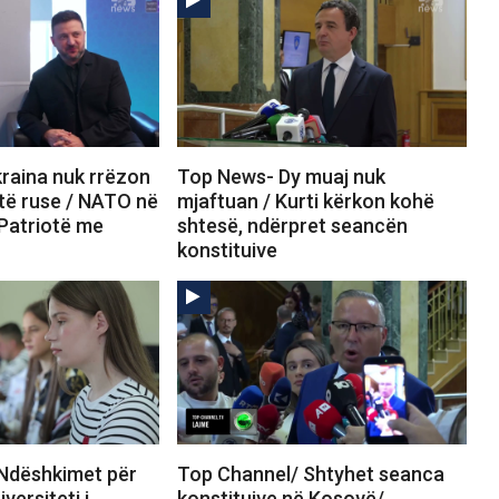
raina nuk rrëzon
Top News- Dy muaj nuk
të ruse / NATO në
mjaftuan / Kurti kërkon kohë
 Patriotë me
shtesë, ndërpret seancën
konstituive
Ndëshkimet për
Top Channel/ Shtyhet seanca
versiteti i
konstituive në Kosovë/