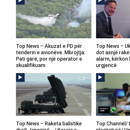
Top News – Akuzat e PD për
Top News – Uk
tenderin e avionëve. Mbrojtja:
dot asnjë rake
Pati garë, por një operator e
alarm, kërkon
skualifikuam
urgjencë
Top News – Raketa balistike
Top Channel/ 
drejt Japonisë… / Koreja e
plagjiaturë/ Uni