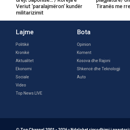
Veriut ‘paralajmëron’ kundër
Tiranës me rre
militarizimit
Lajme
Bota
Politikë
Opinion
Kronikë
Koment
Aktualitet
Kosova dhe Rajoni
Ekonomi
Shkencë dhe Teknologji
Sociale
Auto
Video
Top News LIVE
© Top Channel 2001 - 2026 • Ndalohet riprodhimi i paautoriz