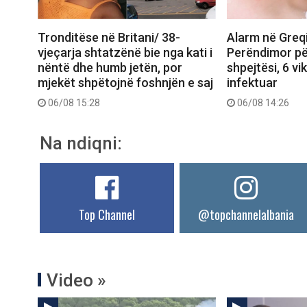
Tronditëse në Britani/ 38-
Alarm në Greqi, 
vjeçarja shtatzënë bie nga kati i
Perëndimor p
nëntë dhe humb jetën, por
shpejtësi, 6 vi
mjekët shpëtojnë foshnjën e saj
infektuar
06/08 15:28
06/08 14:26
Na ndiqni:
Top Channel
@topchannelalbania
Video »