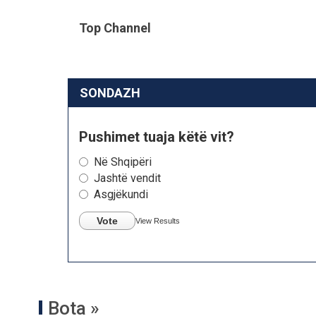
Top Channel
SONDAZH
Pushimet tuaja këtë vit?
Në Shqipëri
Jashtë vendit
Asgjëkundi
Vote
View Results
Bota »