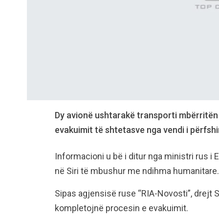
Dy avionë ushtarakë transporti mbërritën d
evakuimit të shtetasve nga vendi i përfshirë
Informacioni u bë i ditur nga ministri rus
në Siri të mbushur me ndihma humanitare.
Sipas agjensisë ruse “RIA-Novosti”, drejt Si
kompletojnë procesin e evakuimit.