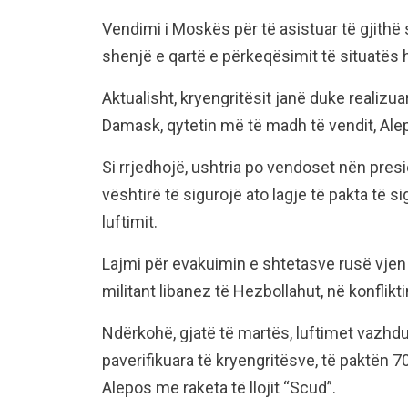
Vendimi i Moskës për të asistuar të gjithë 
shenjë e qartë e përkeqësimit të situatës
Aktualisht, kryengritësit janë duke realizu
Damask, qytetin më të madh të vendit, Alep
Si rrjedhojë, ushtria po vendoset nën presi
vështirë të sigurojë ato lagje të pakta të s
luftimit.
Lajmi për evakuimin e shtetasve rusë vjen 
militant libanez të Hezbollahut, në konfliktin
Ndërkohë, gjatë të martës, luftimet vazhd
paverifikuara të kryengritësve, të paktën 
Alepos me raketa të llojit “Scud”.