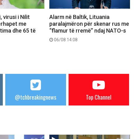
virusi i Nilit
Alarm në Baltik, Lituania
ërhapet me
paralajmëron për skenar rus me
ktima dhe 65 të
“flamur të rremë” ndaj NATO-s
06/08 14:08
@tchbreakingnews
Top Channel