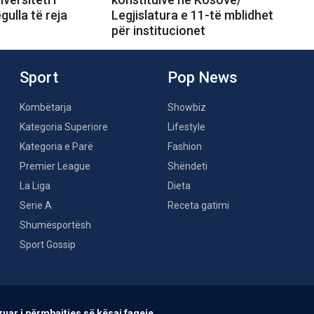
gulla të reja
Legjislatura e 11-të mblidhet
për institucionet
Sport
Pop News
Kombëtarja
Showbiz
Kategoria Superiore
Lifestyle
Kategoria e Parë
Fashion
Premier League
Shëndeti
La Liga
Dieta
Serie A
Receta gatimi
Shumësportësh
Sport Gossip
uar i përmbajtjes së kësaj faqeje.