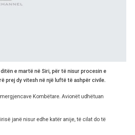
itën e martë në Siri, për të nisur procesin e
 prej dy vitesh në një luftë të ashpër civile.
 i Emergjencave Kombëtare. Avionët udhëtuan
risë janë nisur edhe katër anije, të cilat do të