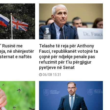
t’ Rusinë me
Telashe të reja për Anthony
eja, në shënjestër
Fauci, republikanët votojnë ta
sternat e naftës
çojnë për ndjekje penale pas
refuzimit për t’iu përgjigjur
pyetjeve në Senat
06/08 15:31