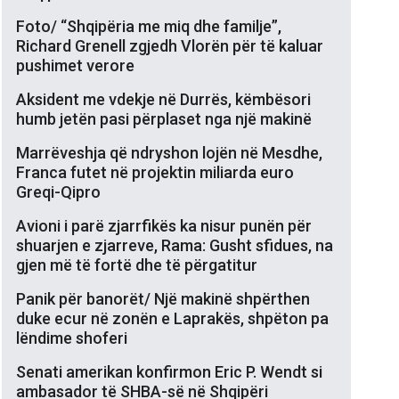
Foto/ “Shqipëria me miq dhe familje”,
Richard Grenell zgjedh Vlorën për të kaluar
pushimet verore
Aksident me vdekje në Durrës, këmbësori
humb jetën pasi përplaset nga një makinë
Marrëveshja që ndryshon lojën në Mesdhe,
Franca futet në projektin miliarda euro
Greqi-Qipro
Avioni i parë zjarrfikës ka nisur punën për
shuarjen e zjarreve, Rama: Gusht sfidues, na
gjen më të fortë dhe të përgatitur
Panik për banorët/ Një makinë shpërthen
duke ecur në zonën e Laprakës, shpëton pa
lëndime shoferi
Senati amerikan konfirmon Eric P. Wendt si
ambasador të SHBA-së në Shqipëri