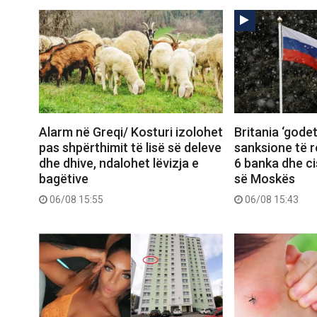
Alarm në Greqi/ Kosturi izolohet
Britania ‘gode
pas shpërthimit të lisë së deleve
sanksione të r
dhe dhive, ndalohet lëvizja e
6 banka dhe ci
bagëtive
së Moskës
06/08 15:55
06/08 15:43