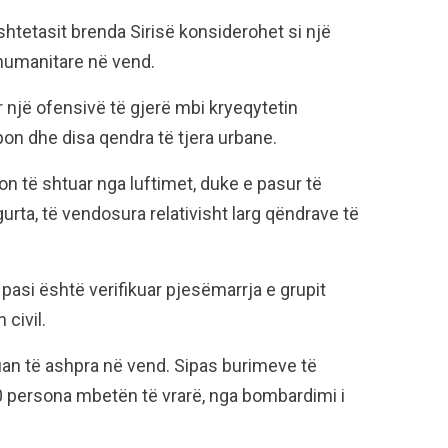
shtetasit brenda Sirisë konsiderohet si një
 humanitare në vend.
ar një ofensivë të gjerë mbi kryeqytetin
on dhe disa qendra të tjera urbane.
on të shtuar nga luftimet, duke e pasur të
igurta, të vendosura relativisht larg qëndrave të
pasi është verifikuar pjesëmarrja e grupit
 civil.
uan të ashpra në vend. Sipas burimeve të
70 persona mbetën të vrarë, nga bombardimi i