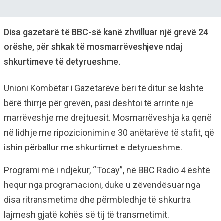
Disa gazetarë të BBC-së kanë zhvilluar një grevë 24
orëshe, për shkak të mosmarrëveshjeve ndaj
shkurtimeve të detyrueshme.
Unioni Kombëtar i Gazetarëve bëri të ditur se kishte
bërë thirrje për grevën, pasi dështoi të arrinte një
marrëveshje me drejtuesit. Mosmarrëveshja ka qenë
në lidhje me ripozicionimin e 30 anëtarëve të stafit, që
ishin përballur me shkurtimet e detyrueshme.
Programi më i ndjekur, “Today”, në BBC Radio 4 është
hequr nga programacioni, duke u zëvendësuar nga
disa ritransmetime dhe përmbledhje të shkurtra
lajmesh gjatë kohës së tij të transmetimit.