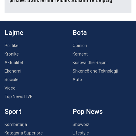
prishet transferimi i Fisnik Asllanit te Leipzig
Lajme
Bota
Politikë
Opinion
Kronikë
Koment
Aktualitet
Kosova dhe Rajoni
Ekonomi
Shkencë dhe Teknologji
Sociale
Auto
Video
Top News LIVE
Sport
Pop News
Kombëtarja
Showbiz
Kategoria Superiore
Lifestyle