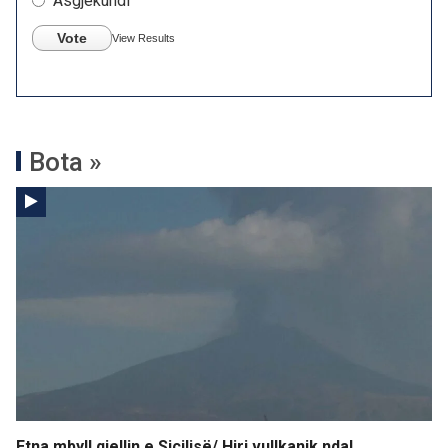
Asgjëkundi
Vote
View Results
Bota »
Etna mbyll qiellin e Siçilisë/ Hiri vullkanik ndal