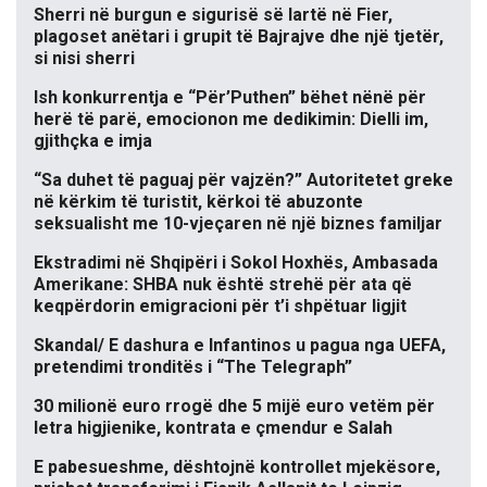
Sherri në burgun e sigurisë së lartë në Fier,
plagoset anëtari i grupit të Bajrajve dhe një tjetër,
si nisi sherri
Ish konkurrentja e “Për’Puthen” bëhet nënë për
herë të parë, emocionon me dedikimin: Dielli im,
gjithçka e imja
“Sa duhet të paguaj për vajzën?” Autoritetet greke
në kërkim të turistit, kërkoi të abuzonte
seksualisht me 10-vjeçaren në një biznes familjar
Ekstradimi në Shqipëri i Sokol Hoxhës, Ambasada
Amerikane: SHBA nuk është strehë për ata që
keqpërdorin emigracioni për t’i shpëtuar ligjit
Skandal/ E dashura e Infantinos u pagua nga UEFA,
pretendimi tronditës i “The Telegraph”
30 milionë euro rrogë dhe 5 mijë euro vetëm për
letra higjienike, kontrata e çmendur e Salah
E pabesueshme, dështojnë kontrollet mjekësore,