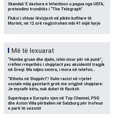
Skandal/ E dashura e Infantinos u pagua nga UEFA,
pretendimi tronditës i “The Telegraph”
Fluksi i shtuar lëvizjesh në pikën kufitare të
Morinit, në 12 orë regjistrohen mbi 41 mijë hyrje
Më të lexuarat
“Humba gruan dhe djalin, ishin nisur për në punë”,
rrëfimi rrëqethës i shqiptarit pas aksidentit tragjik
në Greqi: Ma ndjeu zemra, i mora në telefon…
“Kthehu në Shqipëri”/ Sulm racist në rrjetet
sociale ndaj gazetarit grek me origjinë shqiptare:
Je mysafir këtu, nuk duhet të flasësh
Superkupa e Europës vjen në Top Channel, PSG
dhe Aston Villa përballen në Salzburg për trofeun
e parë të sezonit