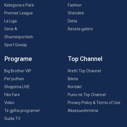
Kategoria e Parë
Fashion
Premier League
Shëndeti
La Liga
Dieta
Serie A
Receta gatimi
Shumësportësh
Sport Gossip
Programe
Top Channel
Big Brother VIP
Rreth Top Channel
Për’puthen
Bileta
Shqipëria LIVE
Kontakt
Fiks Fare
Puno në Top Channel
Video
Privacy Policy & Terms of Use
Të gjitha programet
Aksesueshmëria
Guida TV