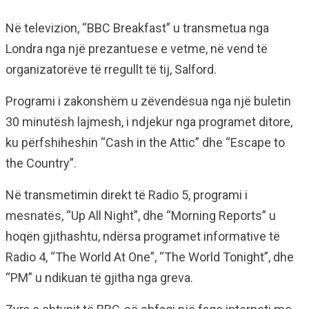
Në televizion, “BBC Breakfast” u transmetua nga
Londra nga një prezantuese e vetme, në vend të
organizatorëve të rregullt të tij, Salford.
Programi i zakonshëm u zëvendësua nga një buletin
30 minutësh lajmesh, i ndjekur nga programet ditore,
ku përfshiheshin “Cash in the Attic” dhe “Escape to
the Country”.
Në transmetimin direkt të Radio 5, programi i
mesnatës, “Up All Night”, dhe “Morning Reports” u
hoqën gjithashtu, ndërsa programet informative të
Radio 4, “The World At One”, “The World Tonight”, dhe
“PM” u ndikuan të gjitha nga greva.