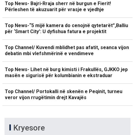
Top News- Bajri-Rraja sherr në burgun e Fierit!
Përleshen të akuzuarit për vrasje e vjedhje
Top News-“5 mijë kamera do cenojnë qytetarët”,Balliu
për ‘Smart City’: U dyfishua fatura e projektit
Top Channel/ Kuvendi mblidhet pas afatit, seanca vijon
debatin mbi vlefshmërinë e vendimeve
Top News- Lihet në burg kimisti i Frakullës, GJKKO jep
masën e sigurisë për kolumbianin e ekstraduar
Top Channel/ Portokalli në skenën e Peqinit, turneu
veror vijon rrugëtimin drejt Kavajës
Kryesore