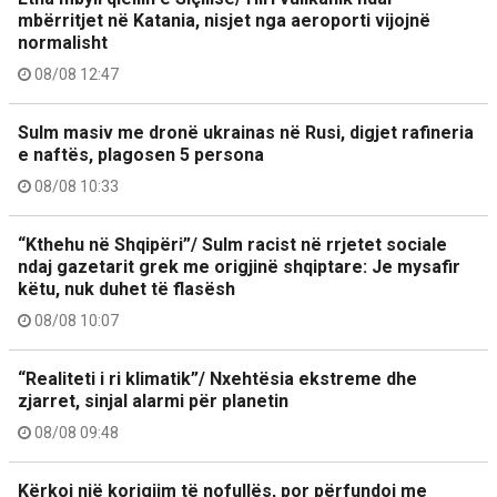
mbërritjet në Katania, nisjet nga aeroporti vijojnë
normalisht
08/08 12:47
Sulm masiv me dronë ukrainas në Rusi, digjet rafineria
e naftës, plagosen 5 persona
08/08 10:33
“Kthehu në Shqipëri”/ Sulm racist në rrjetet sociale
ndaj gazetarit grek me origjinë shqiptare: Je mysafir
këtu, nuk duhet të flasësh
08/08 10:07
“Realiteti i ri klimatik”/ Nxehtësia ekstreme dhe
zjarret, sinjal alarmi për planetin
08/08 09:48
Kërkoi një korigjim të nofullës, por përfundoi me