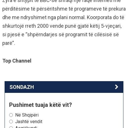
Zyra e shtypit të BBC-së shfaqi një faqe interneti me
përditësime të përsëritshme të programeve të prekura
dhe me ndryshimet nga plani normal. Koorporata do të
shkurtojë rreth 2000 vende punë gjatë këtij 5-vjeçari,
si pjesë e “shpërndarjes së programit të cilësisë së
parë”.
Top Channel
SONDAZH
Pushimet tuaja këtë vit?
Në Shqipëri
Jashtë vendit