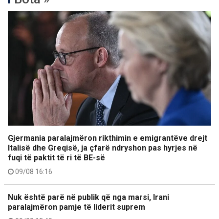
Gjermania paralajmëron rikthimin e emigrantëve drejt
Italisë dhe Greqisë, ja çfarë ndryshon pas hyrjes në
fuqi të paktit të ri të BE-së
09/08 16:16
Nuk është parë në publik që nga marsi, Irani
paralajmëron pamje të liderit suprem