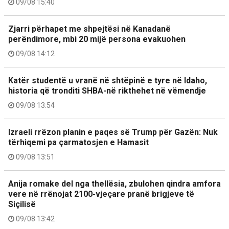
09/08 15:40
Zjarri përhapet me shpejtësi në Kanadanë
perëndimore, mbi 20 mijë persona evakuohen
09/08 14:12
Katër studentë u vranë në shtëpinë e tyre në Idaho,
historia që tronditi SHBA-në rikthehet në vëmendje
09/08 13:54
Izraeli rrëzon planin e paqes së Trump për Gazën: Nuk
tërhiqemi pa çarmatosjen e Hamasit
09/08 13:51
Anija romake del nga thellësia, zbulohen qindra amfora
vere në rrënojat 2100-vjeçare pranë brigjeve të
Siçilisë
09/08 13:42