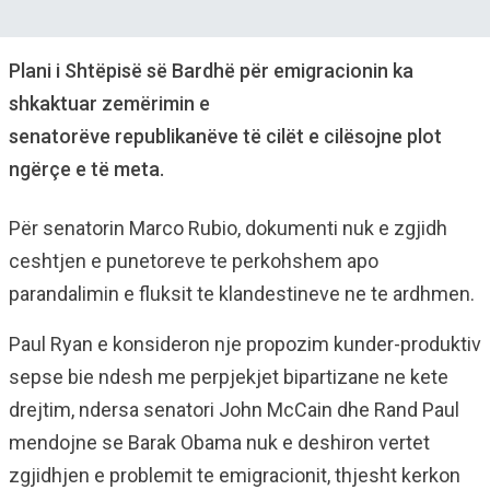
Plani i Shtëpisë së Bardhë për emigracionin ka
shkaktuar zemërimin e
senatorëve republikanëve të cilët e cilësojne plot
ngërçe e të meta.
Për senatorin Marco Rubio, dokumenti nuk e zgjidh
ceshtjen e punetoreve te perkohshem apo
parandalimin e fluksit te klandestineve ne te ardhmen.
Paul Ryan e konsideron nje propozim kunder-produktiv
sepse bie ndesh me perpjekjet bipartizane ne kete
drejtim, ndersa senatori John McCain dhe Rand Paul
mendojne se Barak Obama nuk e deshiron vertet
zgjidhjen e problemit te emigracionit, thjesht kerkon