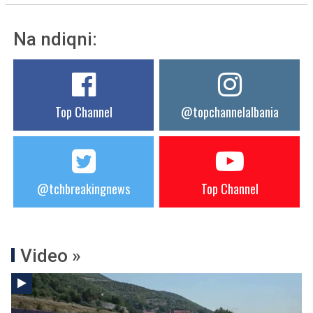
Na ndiqni:
Top Channel
@topchannelalbania
@tchbreakingnews
Top Channel
Video »