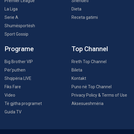
Premier League
Shëndeti
La Liga
Dieta
Serie A
Receta gatimi
Shumësportësh
Sport Gossip
Programe
Top Channel
Big Brother VIP
Rreth Top Channel
Për’puthen
Bileta
Shqipëria LIVE
Kontakt
Fiks Fare
Puno në Top Channel
Video
Privacy Policy & Terms of Use
Të gjitha programet
Aksesueshmëria
Guida TV