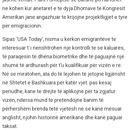
ne kohen kur anetaret e te dyja Dhomave te Kongresit
Amerikan jane angazhuar te krijojne projektligjet e tyre
per emigracionin.
Sipas ‘USA Today’, nisma u kerkon emigranteve te
interesuar t`i nenshtrohen nje kontrolli te se kaluares,
të paraqesin të dhëna biometrike dhe të paguajnë një
shumë të ardhurash për t’u kualifikuar për vizën e re.
Në se miratohen, ata do të lejohen të jetojnë ligjërisht
në Shtetet e Bashkuara për katër vjet. pas kesaj
periudhe, kane te drejte të aplikojnë për ta zgjatur
vizën, ndersa mund te pretendojne banim të
përhershëm brenda tetë vjetësh në se kanë mësuar
anglisht, njohin historinë amerikane dhe kanë paguar
taksat.