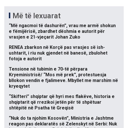
Më të lexuarat
“Më ngacmoi të dashurën”, vrau me armë shokun
e fëmijërisë, zbardhet dëshmia e autorit për
vrasjen e 21-vjeçarit Johan Zuko
RENEA zbarkon në Korçë pas vrasjes së ish-
ushtarit, i riu nuk gjendet në banesë, zbulohet
fotoja e autorit
Tensione në tubimin e 70-të përpara
Kryeministrisë/ “Mos më prek”, protestuesja
bllokon vendin e fjalimeve. Mbyllet me marshim në
kryeqytet
“Skifteri” shqiptar që hyri mes flakëve, historia e
shqiptarit që rrezikoi jetën për të shpëtuar
shtëpitë në Psatha të Greqisë
“Nuk do ta njohim Kosovën”, Ministria e Jashtme
reagon pas deklaratës së Zelenskyt në Serbi: Nuk