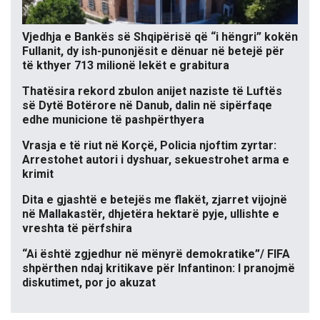
Vjedhja e Bankës së Shqipërisë që “i hëngri” kokën
Fullanit, dy ish-punonjësit e dënuar në betejë për
të kthyer 713 milionë lekët e grabitura
Thatësira rekord zbulon anijet naziste të Luftës
së Dytë Botërore në Danub, dalin në sipërfaqe
edhe municione të pashpërthyera
Vrasja e të riut në Korçë, Policia njoftim zyrtar:
Arrestohet autori i dyshuar, sekuestrohet arma e
krimit
Dita e gjashtë e betejës me flakët, zjarret vijojnë
në Mallakastër, dhjetëra hektarë pyje, ullishte e
vreshta të përfshira
“Ai është zgjedhur në mënyrë demokratike”/ FIFA
shpërthen ndaj kritikave për Infantinon: I pranojmë
diskutimet, por jo akuzat