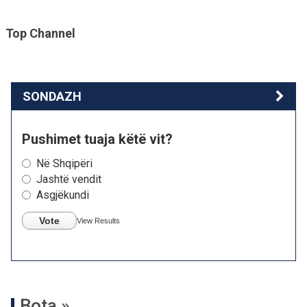
Top Channel
SONDAZH
Pushimet tuaja këtë vit?
Në Shqipëri
Jashtë vendit
Asgjëkundi
Vote
View Results
Bota »