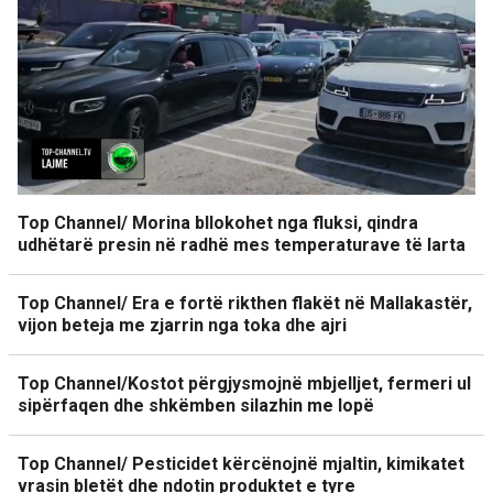
Top Channel/ Morina bllokohet nga fluksi, qindra
udhëtarë presin në radhë mes temperaturave të larta
Top Channel/ Era e fortë rikthen flakët në Mallakastër,
vijon beteja me zjarrin nga toka dhe ajri
Top Channel/Kostot përgjysmojnë mbjelljet, fermeri ul
sipërfaqen dhe shkëmben silazhin me lopë
Top Channel/ Pesticidet kërcënojnë mjaltin, kimikatet
vrasin bletët dhe ndotin produktet e tyre