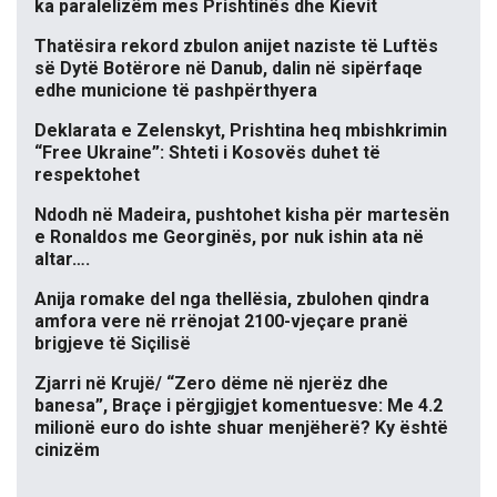
ka paralelizëm mes Prishtinës dhe Kievit
Thatësira rekord zbulon anijet naziste të Luftës
së Dytë Botërore në Danub, dalin në sipërfaqe
edhe municione të pashpërthyera
Deklarata e Zelenskyt, Prishtina heq mbishkrimin
“Free Ukraine”: Shteti i Kosovës duhet të
respektohet
Ndodh në Madeira, pushtohet kisha për martesën
e Ronaldos me Georginës, por nuk ishin ata në
altar….
Anija romake del nga thellësia, zbulohen qindra
amfora vere në rrënojat 2100-vjeçare pranë
brigjeve të Siçilisë
Zjarri në Krujë/ “Zero dëme në njerëz dhe
banesa”, Braçe i përgjigjet komentuesve: Me 4.2
milionë euro do ishte shuar menjëherë? Ky është
cinizëm