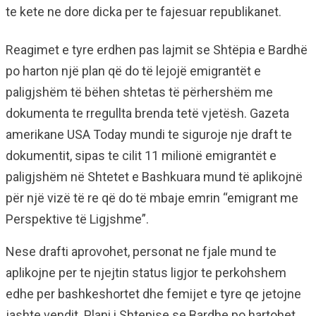
te kete ne dore dicka per te fajesuar republikanet.
Reagimet e tyre erdhen pas lajmit se Shtëpia e Bardhë
po harton një plan që do të lejojë emigrantët e
paligjshëm të bëhen shtetas të përhershëm me
dokumenta te rregullta brenda tetë vjetësh. Gazeta
amerikane USA Today mundi te siguroje nje draft te
dokumentit, sipas te cilit 11 milionë emigrantët e
paligjshëm në Shtetet e Bashkuara mund të aplikojnë
për një vizë të re që do të mbaje emrin “emigrant me
Perspektive të Ligjshme”.
Nese drafti aprovohet, personat ne fjale mund te
aplikojne per te njejtin status ligjor te perkohshem
edhe per bashkeshortet dhe femijet e tyre qe jetojne
jashte vendit. Plani i Shtepise se Bardhe po hartohet