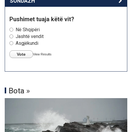
SONDAZH
Pushimet tuaja këtë vit?
Në Shqipëri
Jashtë vendit
Asgjëkundi
Vote
View Results
Bota »