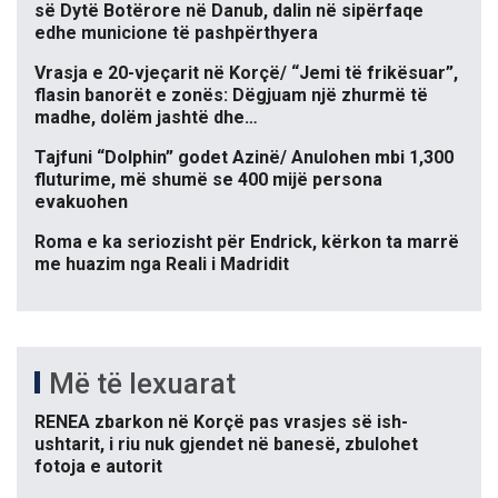
së Dytë Botërore në Danub, dalin në sipërfaqe
edhe municione të pashpërthyera
Vrasja e 20-vjeçarit në Korçë/ “Jemi të frikësuar”,
flasin banorët e zonës: Dëgjuam një zhurmë të
madhe, dolëm jashtë dhe…
Tajfuni “Dolphin” godet Azinë/ Anulohen mbi 1,300
fluturime, më shumë se 400 mijë persona
evakuohen
Roma e ka seriozisht për Endrick, kërkon ta marrë
me huazim nga Reali i Madridit
Më të lexuarat
RENEA zbarkon në Korçë pas vrasjes së ish-
ushtarit, i riu nuk gjendet në banesë, zbulohet
fotoja e autorit