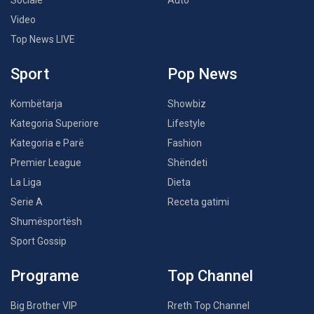
Sociale
Auto
Video
Top News LIVE
Sport
Pop News
Kombëtarja
Showbiz
Kategoria Superiore
Lifestyle
Kategoria e Parë
Fashion
Premier League
Shëndeti
La Liga
Dieta
Serie A
Receta gatimi
Shumësportësh
Sport Gossip
Programe
Top Channel
Big Brother VIP
Rreth Top Channel