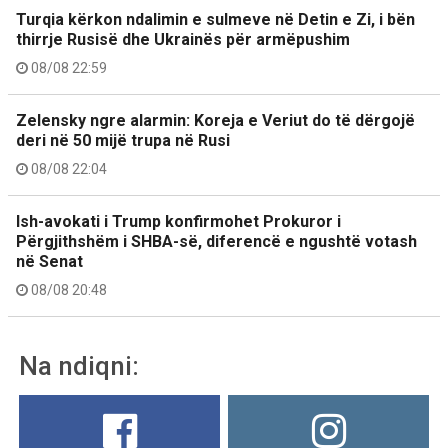
Turqia kërkon ndalimin e sulmeve në Detin e Zi, i bën
thirrje Rusisë dhe Ukrainës për armëpushim
08/08 22:59
Zelensky ngre alarmin: Koreja e Veriut do të dërgojë
deri në 50 mijë trupa në Rusi
08/08 22:04
Ish-avokati i Trump konfirmohet Prokuror i
Përgjithshëm i SHBA-së, diferencë e ngushtë votash
në Senat
08/08 20:48
Na ndiqni: