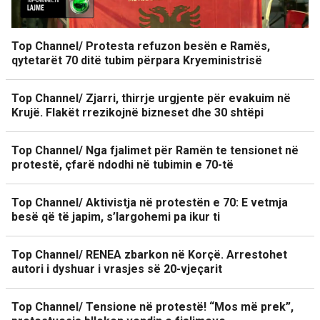
Top Channel/ Protesta refuzon besën e Ramës,
qytetarët 70 ditë tubim përpara Kryeministrisë
Top Channel/ Zjarri, thirrje urgjente për evakuim në
Krujë. Flakët rrezikojnë bizneset dhe 30 shtëpi
Top Channel/ Nga fjalimet për Ramën te tensionet në
protestë, çfarë ndodhi në tubimin e 70-të
Top Channel/ Aktivistja në protestën e 70: E vetmja
besë që të japim, s’largohemi pa ikur ti
Top Channel/ RENEA zbarkon në Korçë. Arrestohet
autori i dyshuar i vrasjes së 20-vjeçarit
Top Channel/ Tensione në protestë! “Mos më prek”,