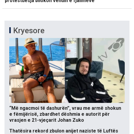
protestuesja bllokon vendin e fjalimeve
Kryesore
“Më ngacmoi të dashurën”, vrau me armë shokun
e fëmijërisë, zbardhet dëshmia e autorit për
vrasjen e 21-vjeçarit Johan Zuko
Thatësira rekord zbulon anijet naziste të Luftës