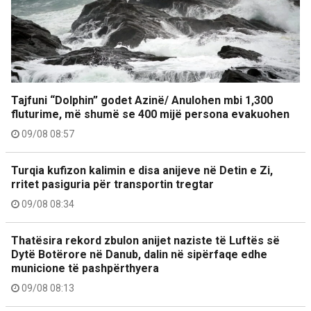
Tajfuni “Dolphin” godet Azinë/ Anulohen mbi 1,300
fluturime, më shumë se 400 mijë persona evakuohen
09/08 08:57
Turqia kufizon kalimin e disa anijeve në Detin e Zi,
rritet pasiguria për transportin tregtar
09/08 08:34
Thatësira rekord zbulon anijet naziste të Luftës së
Dytë Botërore në Danub, dalin në sipërfaqe edhe
municione të pashpërthyera
09/08 08:13