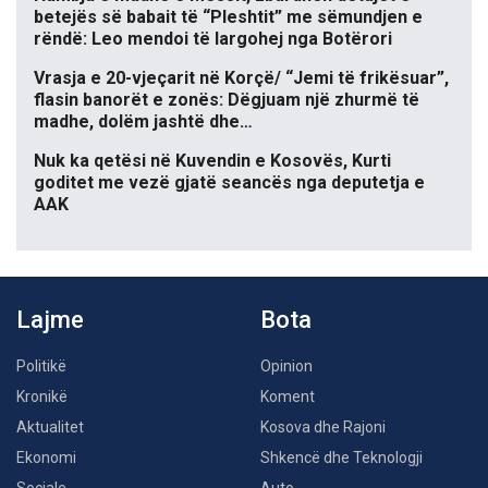
betejës së babait të “Pleshtit” me sëmundjen e
rëndë: Leo mendoi të largohej nga Botërori
Vrasja e 20-vjeçarit në Korçë/ “Jemi të frikësuar”,
flasin banorët e zonës: Dëgjuam një zhurmë të
madhe, dolëm jashtë dhe…
Nuk ka qetësi në Kuvendin e Kosovës, Kurti
goditet me vezë gjatë seancës nga deputetja e
AAK
Lajme
Bota
Politikë
Opinion
Kronikë
Koment
Aktualitet
Kosova dhe Rajoni
Ekonomi
Shkencë dhe Teknologji