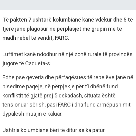
Të paktën 7 ushtarë kolumbianë kanë vdekur dhe 5 të
tjerë janë plagosur në përplasjet me grupin më të
madh rebel të vendit, FARC.
Luftimet kanë ndodhur në një zonë rurale të provincës
jugore të Caqueta-s.
Edhe pse qeveria dhe përfaqësues të rebelëve janë në
bisedime paqeje, në përpjekje për t’i dhënë fund
konfliktit të gjatë prej 5 dekadash, situata është
tensionuar sërish, pasi FARC i dha fund armëpushimit
dypalësh muajin e kaluar.
Ushtria kolumbiane bëri të ditur se ka patur