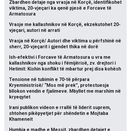
Zbardhen detaje nga vrasja në Korçë, identifikohet
viktima, 20-vjeçari ka qenë pjesë e Forcave të
Armatosura
Vrasje me kallashnikov në Korçë, ekzekutohet 20-
vjeçari, autori në arrati
Vrasja në Korçë/ Autori dhe viktima u përfshinë në
sherr, 20-vjeçarit i gjendet thika në dorë
Ish-efektivi i Forcave të Armatosura u vra me
kallashnikov nga shoku i fëmijërisë, zv. drejtori i
Hetimit: Kishin konflikt të mbartur prej disa kohësh
Tensione në tubimin e 70-të përpara
Kryeministrisë/ “Mos më prek”, protestuesja
bllokon vendin e fjalimeve. Mbyllet me marshim në
kryeqytet
Irani publikon videon e rrallë të liderit suprem,
shtohen pikëpyetjet për shëndetin e Mojtaba
Khameneit
Humbja e madhe e Messit, zbardhen detajet e