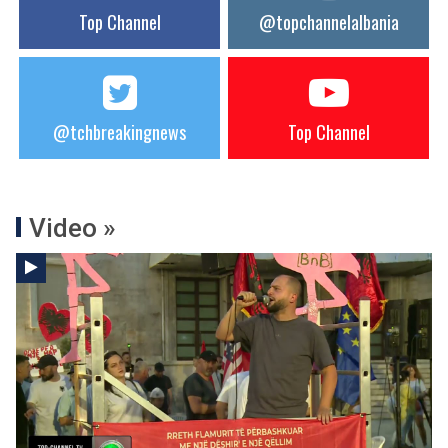
Top Channel
@topchannelalbania
@tchbreakingnews
Top Channel
Video »