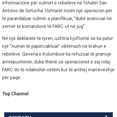
informacione për sulmet e rebelëve në fshatin San
Antonio de Getucha. Ushtarët nisën një operacion për
të parandaluar sulmin e planifikuar, “duke avancuar në
zemër të komandove të FARC-ut në jug”.
Në një deklaratë të tyren, ushtria njoftonte se ka patur
një “numër të papërcaktuar” viktimash në krahun e
rebelëve. Qeveria e Kolumbisë ka refuzuar të pranojë
armëpushimin, duke thënë se operacionet e saj ndaj
FARC do të ndaleshin vetëm kur të arrihej marrëveshje
për paqe.
Top Channel