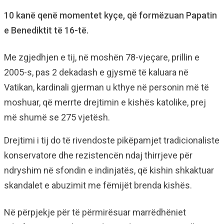
10 kanë qenë momentet kyçe, që formëzuan Papatin
e Benediktit të 16-të.
Me zgjedhjen e tij, në moshën 78-vjeçare, prillin e
2005-s, pas 2 dekadash e gjysmë të kaluara në
Vatikan, kardinali gjerman u kthye në personin më të
moshuar, që merrte drejtimin e kishës katolike, prej
më shumë se 275 vjetësh.
Drejtimi i tij do të rivendoste pikëpamjet tradicionaliste
konservatore dhe rezistencën ndaj thirrjeve për
ndryshim në sfondin e indinjatës, që kishin shkaktuar
skandalet e abuzimit me fëmijët brenda kishës.
Në përpjekje për të përmirësuar marrëdhëniet