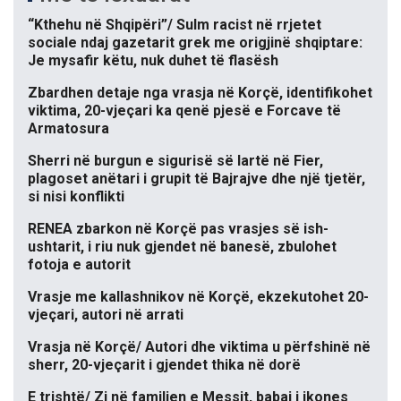
“Kthehu në Shqipëri”/ Sulm racist në rrjetet
sociale ndaj gazetarit grek me origjinë shqiptare:
Je mysafir këtu, nuk duhet të flasësh
Zbardhen detaje nga vrasja në Korçë, identifikohet
viktima, 20-vjeçari ka qenë pjesë e Forcave të
Armatosura
Sherri në burgun e sigurisë së lartë në Fier,
plagoset anëtari i grupit të Bajrajve dhe një tjetër,
si nisi konflikti
RENEA zbarkon në Korçë pas vrasjes së ish-
ushtarit, i riu nuk gjendet në banesë, zbulohet
fotoja e autorit
Vrasje me kallashnikov në Korçë, ekzekutohet 20-
vjeçari, autori në arrati
Vrasja në Korçë/ Autori dhe viktima u përfshinë në
sherr, 20-vjeçarit i gjendet thika në dorë
E trishtë/ Zi në familjen e Messit, babai i ikones