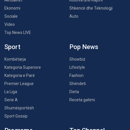
Aktualitet
Kosova dhe Rajoni
Ekonomi
Shkencë dhe Teknologji
Sociale
Auto
Video
Top News LIVE
Sport
Pop News
Kombëtarja
Showbiz
Kategoria Superiore
Lifestyle
Kategoria e Parë
Fashion
Premier League
Shëndeti
La Liga
Dieta
Serie A
Receta gatimi
Shumësportësh
Sport Gossip