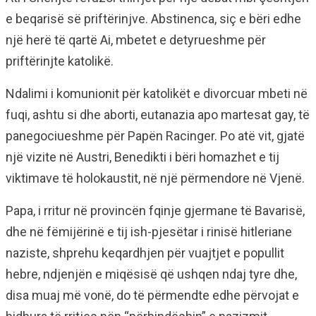
e beqarisë së priftërinjve. Abstinenca, siç e bëri edhe
një herë të qartë Ai, mbetet e detyrueshme për
priftërinjte katolikë.
Ndalimi i komunionit për katolikët e divorcuar mbeti në
fuqi, ashtu si dhe aborti, eutanazia apo martesat gay, të
panegociueshme për Papën Racinger. Po atë vit, gjatë
një vizite në Austri, Benedikti i bëri homazhet e tij
viktimave të holokaustit, në një përmendore në Vjenë.
Papa, i rritur në provincën fqinje gjermane të Bavarisë,
dhe në fëmijërinë e tij ish-pjesëtar i rinisë hitleriane
naziste, shprehu keqardhjen për vuajtjet e popullit
hebre, ndjenjën e miqësisë që ushqen ndaj tyre dhe,
disa muaj më vonë, do të përmendte edhe përvojat e