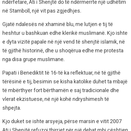
ndërfetare, Ati i Shenjtë do të ndërmerrte një udhëtim
në Stamboll, një vit pas zgjedhjes.
Gjatë ndalesës në xhaminë blu, me lutjen e tij të
heshtur u bashkuan edhe klerikë muslimanë. Kjo ishte
e dyta vizitë papale në një vend të shenjtë islamik, në
të gjithë historinë, dhe u shoqërua edhe me protesta
nga disa grupe muslimane.
Papati i Benediktit të 16-të ka reflektuar, në të gjithë
tërësinë e tij, besimin se kisha katolike duhet ta mbajë
të mbërthyer fort bërthamën e saj tradicionale dhe
vlerat ekzistuese, në një kohë ndryshimesh të
shpejta.
Kjo duket se ishte arsyeja, përse marsin e vitit 2007
Ati i Shenjtë refuzoi thirrjet për një debat mbi çështjen