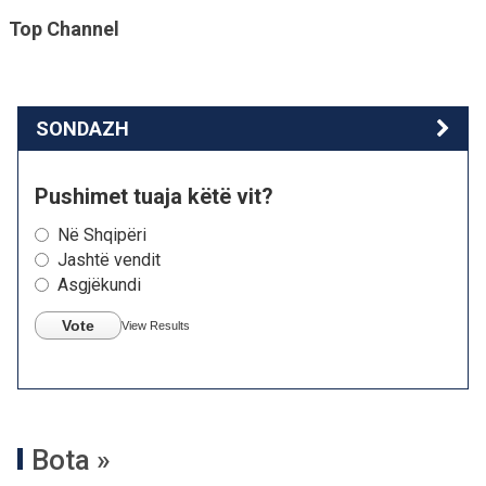
Top Channel
SONDAZH
Pushimet tuaja këtë vit?
Në Shqipëri
Jashtë vendit
Asgjëkundi
Vote
View Results
Bota »