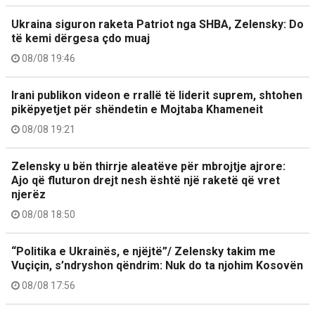
Ukraina siguron raketa Patriot nga SHBA, Zelensky: Do
të kemi dërgesa çdo muaj
08/08 19:46
Irani publikon videon e rrallë të liderit suprem, shtohen
pikëpyetjet për shëndetin e Mojtaba Khameneit
08/08 19:21
Zelensky u bën thirrje aleatëve për mbrojtje ajrore:
Ajo që fluturon drejt nesh është një raketë që vret
njerëz
08/08 18:50
“Politika e Ukrainës, e njëjtë”/ Zelensky takim me
Vuçiçin, s’ndryshon qëndrim: Nuk do ta njohim Kosovën
08/08 17:56