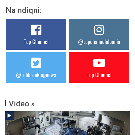
Na ndiqni:
Top Channel
@topchannelalbania
@tchbreakingnews
Top Channel
Video »