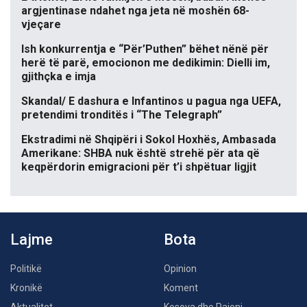
argjentinase ndahet nga jeta në moshën 68-
vjeçare
Ish konkurrentja e “Për’Puthen” bëhet nënë për
herë të parë, emocionon me dedikimin: Dielli im,
gjithçka e imja
Skandal/ E dashura e Infantinos u pagua nga UEFA,
pretendimi tronditës i “The Telegraph”
Ekstradimi në Shqipëri i Sokol Hoxhës, Ambasada
Amerikane: SHBA nuk është strehë për ata që
keqpërdorin emigracioni për t’i shpëtuar ligjit
Lajme
Bota
Politikë
Opinion
Kronikë
Koment