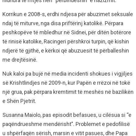
hidhura të rritjes nën “përbindëshin” e nazizmit.
Korrikun e 2008-s, erdhi ndjesa për abuzimet seksuale
ndaj të miturve, nga disa priftërinj katolikë. Përpara
peshkopëve të mbledhur në Sidnei, për ditën botërore
të rinisë katolike, Racingeri përshkroi turpin, që kishin
ndjerë të gjithë, e kërkoi që abuzuesit të përballeshin
me drejtësinë.
Nuk kaloi pa bujë në media incidenti shokues i vigjiljes
së Krishtlindjes në 2009-n, kur Papën e rrëzoi në tokë
një grua, pak përpara kremtimit të meshës në bazilikën
e Shën Pjetrit.
Susanna Maiolo, pas episodit befasues, u cilësua si “e
paqëndrueshme mendërisht”. Problemet e pedofilisë
u shpërfaqën sërish, marsin e vitit pasues, dhe Papa