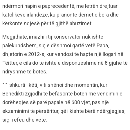
ndërmori hapin e paprecedentë, me letrën drejtuar
katolikëve irlandezë, ku pranonte dëmet e bëra dhe
kërkonte ndjesë për të gjithë abuzimet.
Megjithatë, imazhi i tij konservator nuk ishte i
palëkundshëm, siç e dëshmoi qartë vetë Papa,
dhjetorin e 2012-s, kur vendosi të hapte një llogari në
Tëitter, e cila do të ishte e disponueshme në 8 gjuhë të
ndryshme të botës.
11 shkurti i këtij viti shënoi dhe momentin, kur
Benedikti zgjodhi të befasonte botën me vendimin e
dorëheqjes së parë papale në 600 vjet, pas një
ekzaminimi të përsëritur, që i kishte bërë ndërgjegjes,
siç rrëfeu dhe vetë.