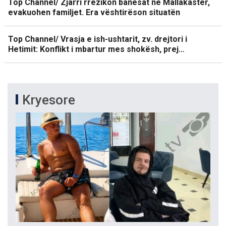
Top Channel/ Zjarri rrezikon banesat në Mallakastër,
evakuohen familjet. Era vështirëson situatën
Top Channel/ Vrasja e ish-ushtarit, zv. drejtori i
Hetimit: Konflikt i mbartur mes shokësh, prej…
Kryesore