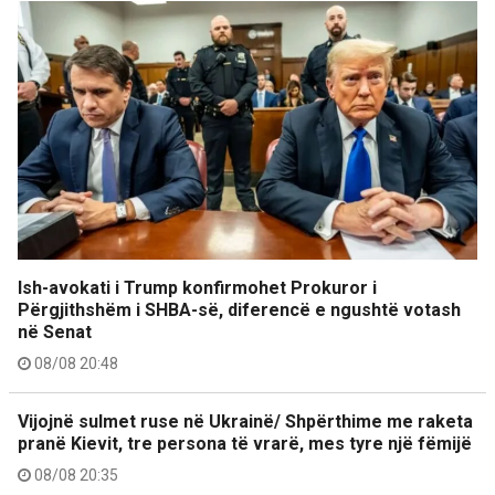
Ish-avokati i Trump konfirmohet Prokuror i
Përgjithshëm i SHBA-së, diferencë e ngushtë votash
në Senat
08/08 20:48
Vijojnë sulmet ruse në Ukrainë/ Shpërthime me raketa
pranë Kievit, tre persona të vrarë, mes tyre një fëmijë
08/08 20:35