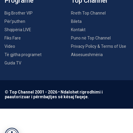
Programe
Top Channel
Big Brother VIP
Rreth Top Channel
Për’puthen
Bileta
Shqipëria LIVE
Kontakt
Fiks Fare
Puno në Top Channel
Video
Privacy Policy & Terms of Use
Të gjitha programet
Aksesueshmëria
Guida TV
© Top Channel 2001 - 2026 • Ndalohet riprodhimi i
paautorizuar i përmbajtjes së kësaj faqeje.