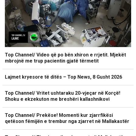
Top Channel/ Video që po bën xhiron e rrjetit. Mjekët
mbrojnë me trup pacientin gjatë tërmetit
Lajmet kryesore të ditës – Top News, 8 Gusht 2026
Top Channel/ Vritet ushtaraku 20-vjeçar në Korçë!
Shoku e ekzekuton me breshëri kallashnikovi
Top Channel/ Prekëse! Momenti kur zjarrfikësi
qetëson fëmijën e trembur nga zjarret në Mallakastër