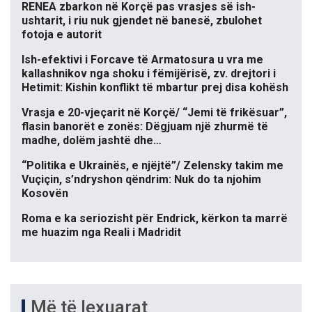
RENEA zbarkon në Korçë pas vrasjes së ish-
ushtarit, i riu nuk gjendet në banesë, zbulohet
fotoja e autorit
Ish-efektivi i Forcave të Armatosura u vra me
kallashnikov nga shoku i fëmijërisë, zv. drejtori i
Hetimit: Kishin konflikt të mbartur prej disa kohësh
Vrasja e 20-vjeçarit në Korçë/ “Jemi të frikësuar”,
flasin banorët e zonës: Dëgjuam një zhurmë të
madhe, dolëm jashtë dhe…
“Politika e Ukrainës, e njëjtë”/ Zelensky takim me
Vuçiçin, s’ndryshon qëndrim: Nuk do ta njohim
Kosovën
Roma e ka seriozisht për Endrick, kërkon ta marrë
me huazim nga Reali i Madridit
Më të lexuarat