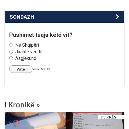
SONDAZH
Pushimet tuaja këtë vit?
Në Shqipëri
Jashtë vendit
Asgjëkundi
Vote
View Results
Kronikë »