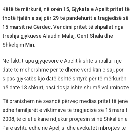
Këtë të mërkurë, në orën 15, Gjykata e Apelit pritet të
thotë fjalën e saj për 29 të pandehurit e tragjedisë së
15 marsit në Gërdec. Vendimi pritet të shpallet nga
treshja gjykuese Alaudin Malaj, Gent Shala dhe
Shkëlqim Miri.
Në fakt, trupa gjyqësore e Apelit kishte shpallur një
datë të mëhershme për të dhënë verdiktin e saj, por
sipas gjykatës kjo datë është shtyrë për të mërkurën
në datë 13 shkurt, pasi dosja ishte shumë voluminoze.
Të pranishëm në seancë përveç medias pritet të jenë
edhe familjarët e viktimave të tragjedisë së 15 marsit
2008, të cilet e kanë ndjekur proçesin si në Shkallën e
Parë ashtu edhe në Apel, si dhe avokatët mbrojtës të