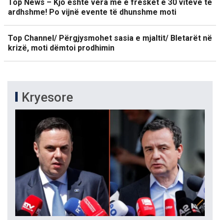
Top News – Kjo është vera më e freskët e 30 viteve të
ardhshme! Po vijnë evente të dhunshme moti
Top Channel/ Përgjysmohet sasia e mjaltit/ Bletarët në
krizë, moti dëmtoi prodhimin
Kryesore