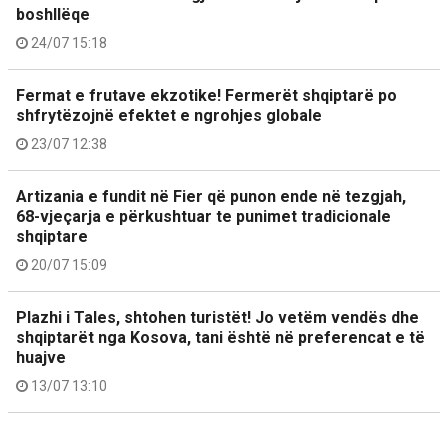
boshllëqe
24/07 15:18
Fermat e frutave ekzotike! Fermerët shqiptarë po
shfrytëzojnë efektet e ngrohjes globale
23/07 12:38
Artizania e fundit në Fier që punon ende në tezgjah,
68-vjeçarja e përkushtuar te punimet tradicionale
shqiptare
20/07 15:09
Plazhi i Tales, shtohen turistët! Jo vetëm vendës dhe
shqiptarët nga Kosova, tani është në preferencat e të
huajve
13/07 13:10