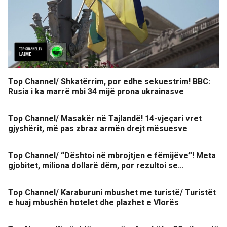
Top Channel/ Shkatërrim, por edhe sekuestrim! BBC:
Rusia i ka marrë mbi 34 mijë prona ukrainasve
Top Channel/ Masakër në Tajlandë! 14-vjeçari vret
gjyshërit, më pas zbraz armën drejt mësuesve
Top Channel/ “Dështoi në mbrojtjen e fëmijëve”! Meta
gjobitet, miliona dollarë dëm, por rezultoi se…
Top Channel/ Karaburuni mbushet me turistë/ Turistët
e huaj mbushën hotelet dhe plazhet e Vlorës