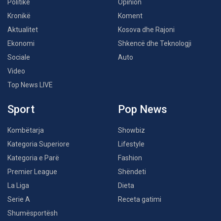
Politikë
Opinion
Kronikë
Koment
Aktualitet
Kosova dhe Rajoni
Ekonomi
Shkencë dhe Teknologji
Sociale
Auto
Video
Top News LIVE
Sport
Pop News
Kombëtarja
Showbiz
Kategoria Superiore
Lifestyle
Kategoria e Parë
Fashion
Premier League
Shëndeti
La Liga
Dieta
Serie A
Receta gatimi
Shumësportësh