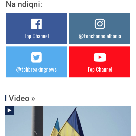
Na ndiqni:
Top Channel
@topchannelalbania
@tchbreakingnews
Top Channel
Video »