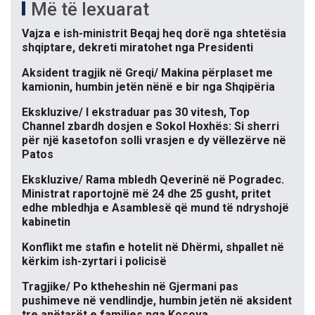
Më të lexuarat
Vajza e ish-ministrit Beqaj heq dorë nga shtetësia
shqiptare, dekreti miratohet nga Presidenti
Aksident tragjik në Greqi/ Makina përplaset me
kamionin, humbin jetën nënë e bir nga Shqipëria
Ekskluzive/ I ekstraduar pas 30 vitesh, Top
Channel zbardh dosjen e Sokol Hoxhës: Si sherri
për një kasetofon solli vrasjen e dy vëllezërve në
Patos
Ekskluzive/ Rama mbledh Qeverinë në Pogradec.
Ministrat raportojnë më 24 dhe 25 gusht, pritet
edhe mbledhja e Asamblesë që mund të ndryshojë
kabinetin
Konflikt me stafin e hotelit në Dhërmi, shpallet në
kërkim ish-zyrtari i policisë
Tragjike/ Po ktheheshin në Gjermani pas
pushimeve në vendlindje, humbin jetën në aksident
tre anëtarët e familjes nga Kosova