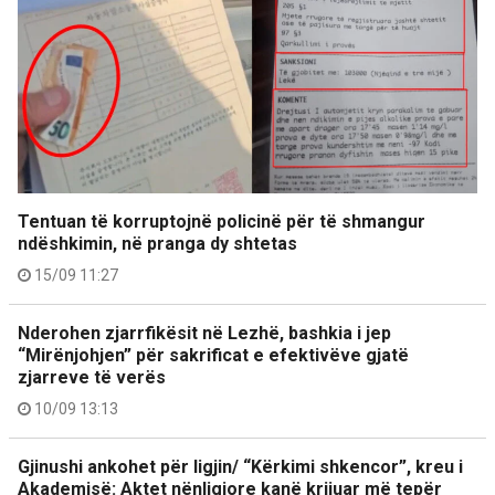
Tentuan të korruptojnë policinë për të shmangur
ndëshkimin, në pranga dy shtetas
15/09 11:27
Nderohen zjarrfikësit në Lezhë, bashkia i jep
“Mirënjohjen” për sakrificat e efektivëve gjatë
zjarreve të verës
10/09 13:13
Gjinushi ankohet për ligjin/ “Kërkimi shkencor”, kreu i
Akademisë: Aktet nënligjore kanë krijuar më tepër