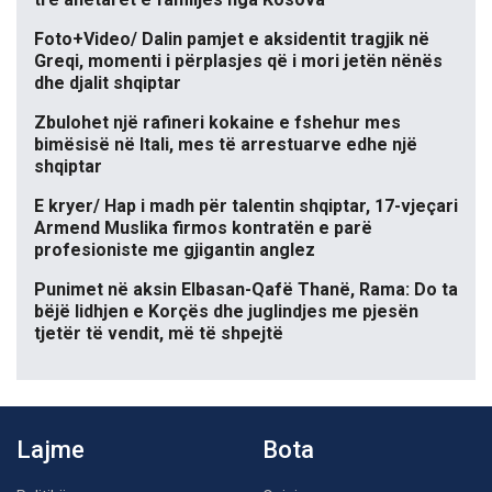
Foto+Video/ Dalin pamjet e aksidentit tragjik në
Greqi, momenti i përplasjes që i mori jetën nënës
dhe djalit shqiptar
Zbulohet një rafineri kokaine e fshehur mes
bimësisë në Itali, mes të arrestuarve edhe një
shqiptar
E kryer/ Hap i madh për talentin shqiptar, 17-vjeçari
Armend Muslika firmos kontratën e parë
profesioniste me gjigantin anglez
Punimet në aksin Elbasan-Qafë Thanë, Rama: Do ta
bëjë lidhjen e Korçës dhe juglindjes me pjesën
tjetër të vendit, më të shpejtë
Lajme
Bota