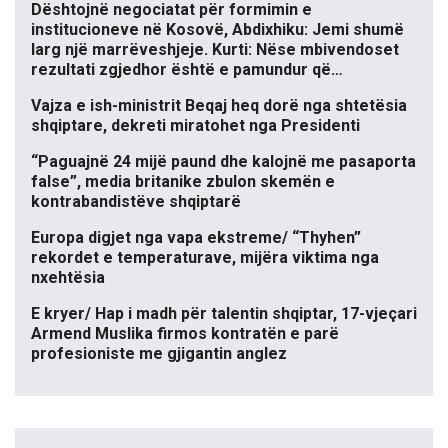
Dështojnë negociatat për formimin e
institucioneve në Kosovë, Abdixhiku: Jemi shumë
larg një marrëveshjeje. Kurti: Nëse mbivendoset
rezultati zgjedhor është e pamundur që…
Vajza e ish-ministrit Beqaj heq dorë nga shtetësia
shqiptare, dekreti miratohet nga Presidenti
“Paguajnë 24 mijë paund dhe kalojnë me pasaporta
false”, media britanike zbulon skemën e
kontrabandistëve shqiptarë
Europa digjet nga vapa ekstreme/ “Thyhen”
rekordet e temperaturave, mijëra viktima nga
nxehtësia
E kryer/ Hap i madh për talentin shqiptar, 17-vjeçari
Armend Muslika firmos kontratën e parë
profesioniste me gjigantin anglez