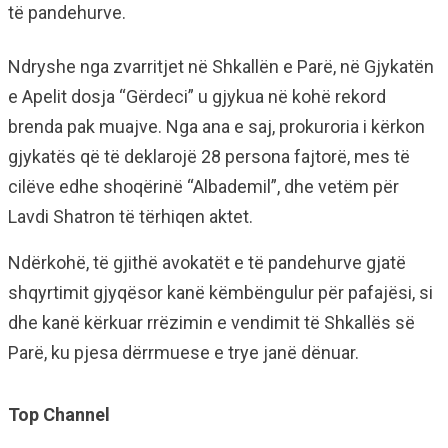
të pandehurve.
Ndryshe nga zvarritjet në Shkallën e Parë, në Gjykatën
e Apelit dosja “Gërdeci” u gjykua në kohë rekord
brenda pak muajve. Nga ana e saj, prokuroria i kërkon
gjykatës që të deklarojë 28 persona fajtorë, mes të
cilëve edhe shoqërinë “Albademil”, dhe vetëm për
Lavdi Shatron të tërhiqen aktet.
Ndërkohë, të gjithë avokatët e të pandehurve gjatë
shqyrtimit gjyqësor kanë këmbëngulur për pafajësi, si
dhe kanë kërkuar rrëzimin e vendimit të Shkallës së
Parë, ku pjesa dërrmuese e trye janë dënuar.
Top Channel