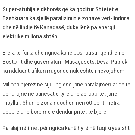
Super-stuhija e dëborës që ka goditur Shtetet e
Bashkuara ka sjellë paralizimin e zonave veri-lindore
dhe në lindje të Kanadasë, duke lënë pa energji
elektrike miliona shtëpi.
Erëra të forta dhe ngrica kanë boshatisur qendrën e
Bostonit dhe guvernatori i Masaçusets, Deval Patrick
ka ndaluar trafikun rrugor që nuk është i nevojshëm.
Miliona njerëz në Nju Inglend janë paralajmëruar që të
qëndrojnë në banesat e tyre dhe aeroportet janë
mbyllur. Shumë zona ndodhen nën 60 centimetra
dëborë dhe borë më e dendur pritet të bjerë.
Paralajmërimet për ngrica kanë hyrë në fuqi kryesisht