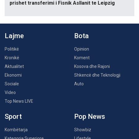
prishet transferimi i Fisnik Asllanit te Leipzig
Lajme
Bota
Politikë
Opinion
Kronikë
Koment
Aktualitet
Kosova dhe Rajoni
Ekonomi
Shkencë dhe Teknologji
Sociale
Auto
Video
Top News LIVE
Sport
Pop News
Kombëtarja
Showbiz
Kategoria Superiore
Lifestyle