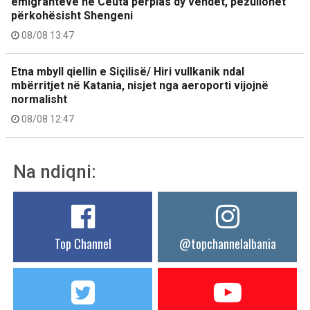
emigrantëve në Ceuta përplas dy vendet, pezullohet
përkohësisht Shengeni
08/08 13:47
Etna mbyll qiellin e Siçilisë/ Hiri vullkanik ndal
mbërritjet në Katania, nisjet nga aeroporti vijojnë
normalisht
08/08 12:47
Na ndiqni:
Top Channel
@topchannelalbania