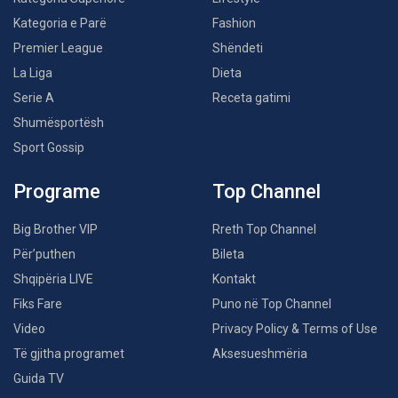
Kategoria e Parë
Fashion
Premier League
Shëndeti
La Liga
Dieta
Serie A
Receta gatimi
Shumësportësh
Sport Gossip
Programe
Top Channel
Big Brother VIP
Rreth Top Channel
Për’puthen
Bileta
Shqipëria LIVE
Kontakt
Fiks Fare
Puno në Top Channel
Video
Privacy Policy & Terms of Use
Të gjitha programet
Aksesueshmëria
Guida TV