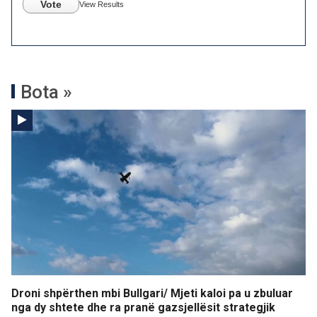
Vote
View Results
Bota »
Droni shpërthen mbi Bullgari/ Mjeti kaloi pa u zbuluar
nga dy shtete dhe ra pranë gazsjellësit strategjik