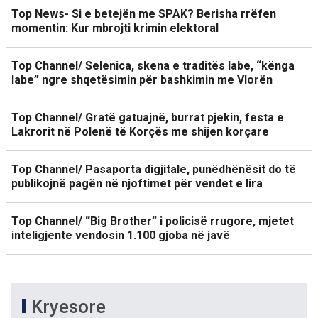
Top News- Si e betejën me SPAK? Berisha rrëfen
momentin: Kur mbrojti krimin elektoral
Top Channel/ Selenica, skena e traditës labe, “kënga
labe” ngre shqetësimin për bashkimin me Vlorën
Top Channel/ Gratë gatuajnë, burrat pjekin, festa e
Lakrorit në Polenë të Korçës me shijen korçare
Top Channel/ Pasaporta digjitale, punëdhënësit do të
publikojnë pagën në njoftimet për vendet e lira
Top Channel/ “Big Brother” i policisë rrugore, mjetet
inteligjente vendosin 1.100 gjoba në javë
Kryesore