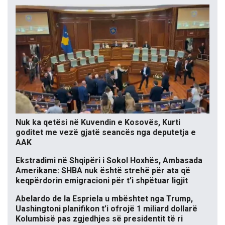
Nuk ka qetësi në Kuvendin e Kosovës, Kurti
goditet me vezë gjatë seancës nga deputetja e
AAK
Ekstradimi në Shqipëri i Sokol Hoxhës, Ambasada
Amerikane: SHBA nuk është strehë për ata që
keqpërdorin emigracioni për t’i shpëtuar ligjit
Abelardo de la Espriela u mbështet nga Trump,
Uashingtoni planifikon t’i ofrojë 1 miliard dollarë
Kolumbisë pas zgjedhjes së presidentit të ri