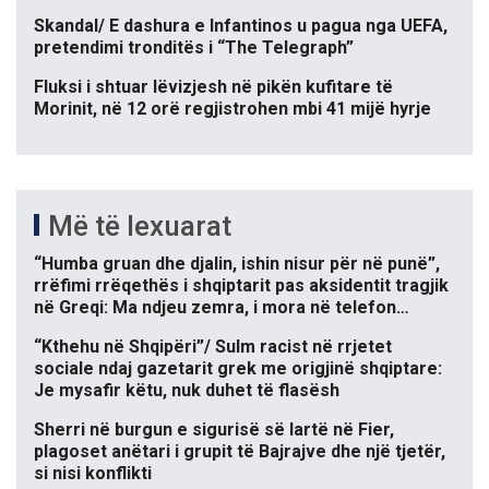
Skandal/ E dashura e Infantinos u pagua nga UEFA,
pretendimi tronditës i “The Telegraph”
Fluksi i shtuar lëvizjesh në pikën kufitare të
Morinit, në 12 orë regjistrohen mbi 41 mijë hyrje
Më të lexuarat
“Humba gruan dhe djalin, ishin nisur për në punë”,
rrëfimi rrëqethës i shqiptarit pas aksidentit tragjik
në Greqi: Ma ndjeu zemra, i mora në telefon…
“Kthehu në Shqipëri”/ Sulm racist në rrjetet
sociale ndaj gazetarit grek me origjinë shqiptare:
Je mysafir këtu, nuk duhet të flasësh
Sherri në burgun e sigurisë së lartë në Fier,
plagoset anëtari i grupit të Bajrajve dhe një tjetër,
si nisi konflikti