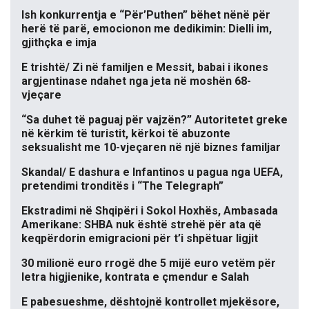
Ish konkurrentja e “Për’Puthen” bëhet nënë për
herë të parë, emocionon me dedikimin: Dielli im,
gjithçka e imja
E trishtë/ Zi në familjen e Messit, babai i ikones
argjentinase ndahet nga jeta në moshën 68-
vjeçare
“Sa duhet të paguaj për vajzën?” Autoritetet greke
në kërkim të turistit, kërkoi të abuzonte
seksualisht me 10-vjeçaren në një biznes familjar
Skandal/ E dashura e Infantinos u pagua nga UEFA,
pretendimi tronditës i “The Telegraph”
Ekstradimi në Shqipëri i Sokol Hoxhës, Ambasada
Amerikane: SHBA nuk është strehë për ata që
keqpërdorin emigracioni për t’i shpëtuar ligjit
30 milionë euro rrogë dhe 5 mijë euro vetëm për
letra higjienike, kontrata e çmendur e Salah
E pabesueshme, dështojnë kontrollet mjekësore,