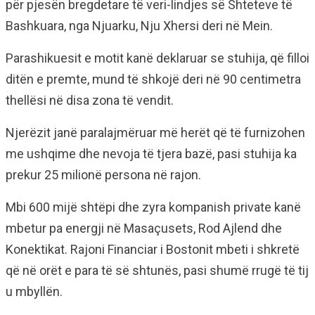
për pjesën bregdetare të veri-lindjes së Shteteve të
Bashkuara, nga Njuarku, Nju Xhersi deri në Mein.
Parashikuesit e motit kanë deklaruar se stuhija, që filloi
ditën e premte, mund të shkojë deri në 90 centimetra
thellësi në disa zona të vendit.
Njerëzit janë paralajmëruar më herët që të furnizohen
me ushqime dhe nevoja të tjera bazë, pasi stuhija ka
prekur 25 milionë persona në rajon.
Mbi 600 mijë shtëpi dhe zyra kompanish private kanë
mbetur pa energji në Masaçusets, Rod Ajlend dhe
Konektikat. Rajoni Financiar i Bostonit mbeti i shkretë
që në orët e para të së shtunës, pasi shumë rrugë të tij
u mbyllën.