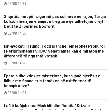
08/08 15:31
Shqetësimet për sigurinë pas sulmeve në rajon, Turqia
kufizon lëvizjen e anijeve tregtare që udhëtojnë drejt
Detit të Zi përmes Bosforit
08/08 14:56
Ish-avokati i Trump, Todd Blanche, emërohet Prokuror
i Përgjithshëmi i SHBA/ Senati amerikan e miraton me
diferencë të ngushtë votash
08/08 14:26
Epstein dhe vdekjet misterioze, kush janë njerëzit e
lidhur me financierin famëkeq që nxitën teoritë
konspirative?
08/08 14:04
Luftë kufijsh mes Madridit dhe Romës/ Kriza e