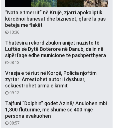
“Nata e tmerrit” në Krujë, zjarri apokaliptik
kërcënoi banesat dhe bizneset, çfarë la pas
beteja me flakët
10:36
Thatësira rekord zbulon anijet naziste të
Luftës së Dytë Botërore në Danub, dalin në
sipërfaqe edhe municione të pashpërthyera
08:13
Vrasja e të riut në Korçë, Policia njoftim
zyrtar: Arrestohet autori i dyshuar,
sekuestrohet arma e krimit
09:13
Tajfuni “Dolphin” godet Azinë/ Anulohen mbi
1,300 fluturime, më shumë se 400 mijë
persona evakuohen
08:57