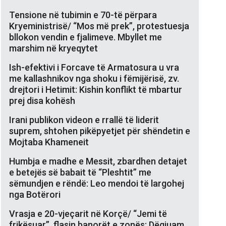
Tensione në tubimin e 70-të përpara
Kryeministrisë/ “Mos më prek”, protestuesja
bllokon vendin e fjalimeve. Mbyllet me
marshim në kryeqytet
Ish-efektivi i Forcave të Armatosura u vra
me kallashnikov nga shoku i fëmijërisë, zv.
drejtori i Hetimit: Kishin konflikt të mbartur
prej disa kohësh
Irani publikon videon e rrallë të liderit
suprem, shtohen pikëpyetjet për shëndetin e
Mojtaba Khameneit
Humbja e madhe e Messit, zbardhen detajet
e betejës së babait të “Pleshtit” me
sëmundjen e rëndë: Leo mendoi të largohej
nga Botërori
Vrasja e 20-vjeçarit në Korçë/ “Jemi të
frikësuar”, flasin banorët e zonës: Dëgjuam