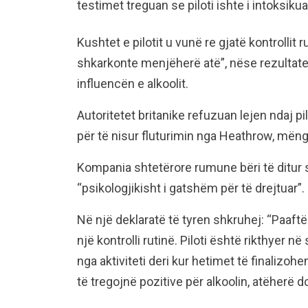
testimet treguan se piloti ishte i intoksikua
Kushtet e pilotit u vunë re gjatë kontrollit 
shkarkonte menjëherë atë”, nëse rezultatet
influencën e alkoolit.
Autoritetet britanike refuzuan lejen ndaj pi
për të nisur fluturimin nga Heathrow, mën
Kompania shtetërore rumune bëri të ditur se
“psikologjikisht i gatshëm për të drejtuar”.
Në një deklaratë të tyren shkruhej: “Paaftë
një kontrolli rutinë. Piloti është rikthyer n
nga aktiviteti deri kur hetimet të finalizoh
të tregojnë pozitive për alkoolin, atëherë