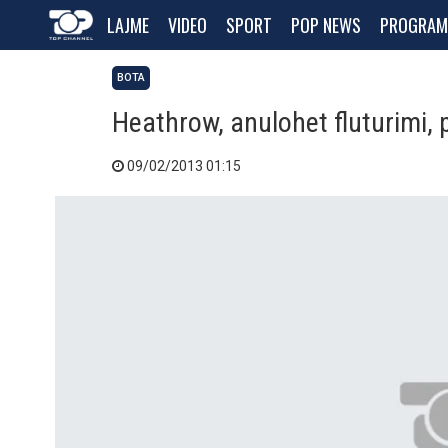
LAJME
VIDEO
SPORT
POP NEWS
PROGRAM
BOTA
Heathrow, anulohet fluturimi, p
09/02/2013 01:15