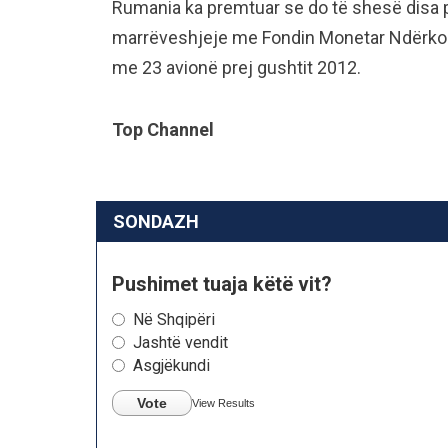
Rumania ka premtuar se do të shesë disa p
marrëveshjeje me Fondin Monetar Ndërkom
me 23 avionë prej gushtit 2012.
Top Channel
SONDAZH
Pushimet tuaja këtë vit?
Në Shqipëri
Jashtë vendit
Asgjëkundi
Vote
View Results