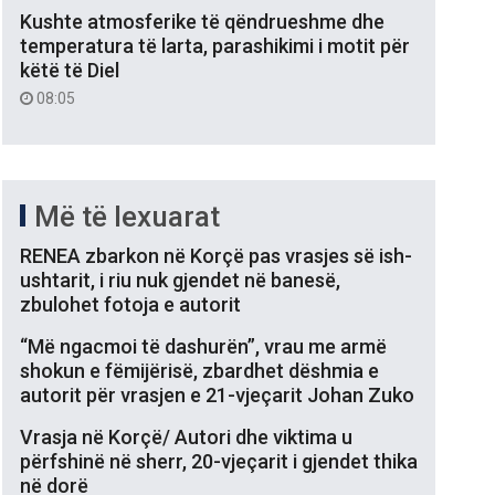
Kushte atmosferike të qëndrueshme dhe
temperatura të larta, parashikimi i motit për
këtë të Diel
08:05
Më të lexuarat
RENEA zbarkon në Korçë pas vrasjes së ish-
ushtarit, i riu nuk gjendet në banesë,
zbulohet fotoja e autorit
“Më ngacmoi të dashurën”, vrau me armë
shokun e fëmijërisë, zbardhet dëshmia e
autorit për vrasjen e 21-vjeçarit Johan Zuko
Vrasja në Korçë/ Autori dhe viktima u
përfshinë në sherr, 20-vjeçarit i gjendet thika
në dorë