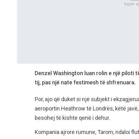
Denzel Washington luan rolin e një piloti t
tij, pas një nate festimesh të shfrenuara.
Por, ajo që duket si një subjekt i ekzagjeru
aeroportin Heathrow të Londrës, këtë javë, k
besohej të kishte qenë i dehur.
Kompania ajrore rumune, Tarom, ndaloi flu