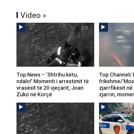
Video »
Top News – ‘Shtrihu këtu,
Top Channel/ 
ndalo!’ Momenti i arrestimit të
frikshme/’Mos 
vrasësit të 20 vjeçarit, Joan
zjarrfikësit në
Zuko në Korçë
zjarrin, mome