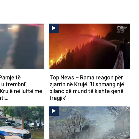
Pamje të
Top News – Rama reagon për
u trembni’,
zjarrin në Krujë. ‘U shmang një
 Krujë në luftë me
bilanc që mund të kishte qenë
nti…
tragjik’