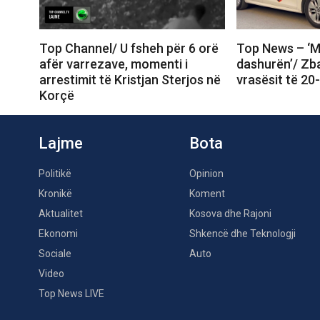
Top Channel/ U fsheh për 6 orë
Top News – ‘M
afër varrezave, momenti i
dashurën’/ Zb
arrestimit të Kristjan Sterjos në
vrasësit të 20-
Korçë
Lajme
Bota
Politikë
Opinion
Kronikë
Koment
Aktualitet
Kosova dhe Rajoni
Ekonomi
Shkencë dhe Teknologji
Sociale
Auto
Video
Top News LIVE