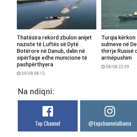
Turqia kërkon 
Thatësira rekord zbulon anijet
sulmeve në Deti
naziste të Luftës së Dytë
thirrje Rusisë
Botërore në Danub, dalin në
armëpushim
sipërfaqe edhe municione të
pashpërthyera
08/08 22:59
09/08 08:13
Na ndiqni:
Top Channel
@topchannelalbania