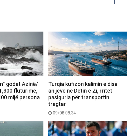
in” godet Azinë/
Turqia kufizon kalimin e disa
,300 fluturime,
anijeve në Detin e Zi, rritet
00 mijë persona
pasiguria për transportin
tregtar
09/08 08:34