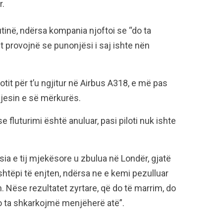
r.
rutinë, ndërsa kompania njoftoi se “do ta
 provojnë se punonjësi i saj ishte nën
lotit për t’u ngjitur në Airbus A318, e më pas
gjesin e së mërkurës.
 fluturimi është anuluar, pasi piloti nuk ishte
sia e tij mjekësore u zbulua në Londër, gjatë
ë shtëpi të enjten, ndërsa ne e kemi pezulluar
en. Nëse rezultatet zyrtare, që do të marrim, do
 do ta shkarkojmë menjëherë atë”.