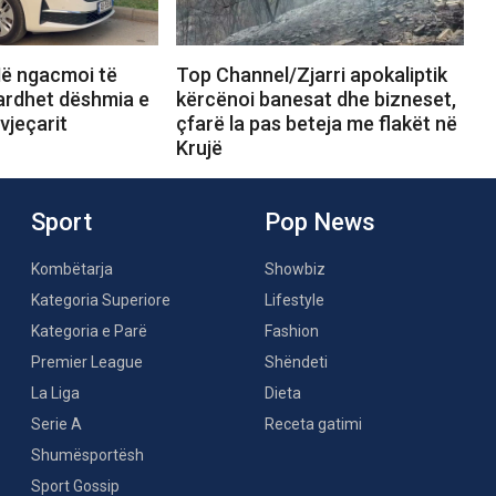
ë ngacmoi të
Top Channel/Zjarri apokaliptik
ardhet dëshmia e
kërcënoi banesat dhe bizneset,
vjeçarit
çfarë la pas beteja me flakët në
Krujë
Sport
Pop News
Kombëtarja
Showbiz
Kategoria Superiore
Lifestyle
Kategoria e Parë
Fashion
Premier League
Shëndeti
La Liga
Dieta
Serie A
Receta gatimi
Shumësportësh
Sport Gossip