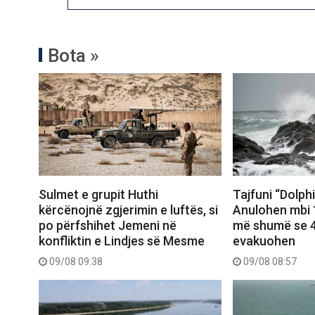
Bota »
Sulmet e grupit Huthi
Tajfuni “Dolph
kërcënojnë zgjerimin e luftës, si
Anulohen mbi 1
po përfshihet Jemeni në
më shumë se 4
konfliktin e Lindjes së Mesme
evakuohen
09/08 09:38
09/08 08:57