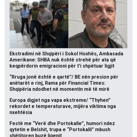
Ekstradimi në Shqipëri i Sokol Hoxhës, Ambasada
Amerikane: SHBA nuk është strehë për ata që
keqpërdorin emigracioni për t’i shpëtuar ligjit
“Rruga jonë është e qartë”/ BE nën presion për
anëtarët e rinj, Rama për Financial Times:
Shqipëria ndodhet në momentin më të mirë
Europa digjet nga vapa ekstreme/ “Thyhen”
rekordet e temperaturave, mijëra viktima nga
nxehtësia
Festë me “Verë dhe Portokalle”, humori ndez
qytetin e Belshit, trupa e “Portokalli” mbush
shëtitoren buzë liqenit