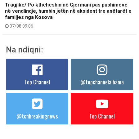
Tragjike/ Po ktheheshin në Gjermani pas pushimeve
në vendlindje, humbin jetën në aksident tre anëtarët e
familjes nga Kosova
07/08 09:06
Na ndiqni:
Top Channel
@topchannelalbania
@tchbreakingnews
Top Channel