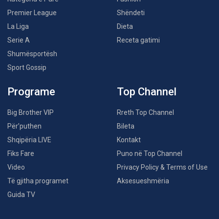
Premier League
Shëndeti
La Liga
Dieta
Serie A
Receta gatimi
Shumësportësh
Sport Gossip
Programe
Top Channel
Big Brother VIP
Rreth Top Channel
Për’puthen
Bileta
Shqipëria LIVE
Kontakt
Fiks Fare
Puno në Top Channel
Video
Privacy Policy & Terms of Use
Të gjitha programet
Aksesueshmëria
Guida TV