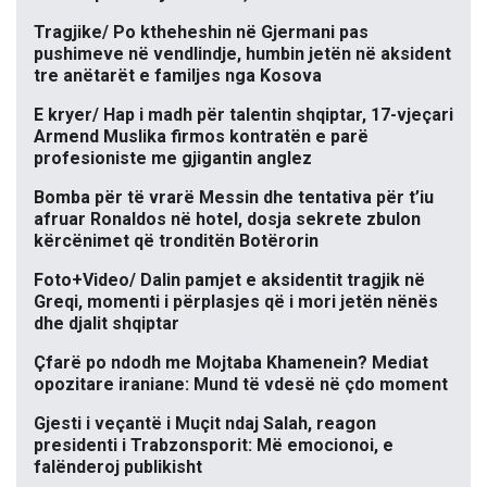
Tragjike/ Po ktheheshin në Gjermani pas
pushimeve në vendlindje, humbin jetën në aksident
tre anëtarët e familjes nga Kosova
E kryer/ Hap i madh për talentin shqiptar, 17-vjeçari
Armend Muslika firmos kontratën e parë
profesioniste me gjigantin anglez
Bomba për të vrarë Messin dhe tentativa për t’iu
afruar Ronaldos në hotel, dosja sekrete zbulon
kërcënimet që tronditën Botërorin
Foto+Video/ Dalin pamjet e aksidentit tragjik në
Greqi, momenti i përplasjes që i mori jetën nënës
dhe djalit shqiptar
Çfarë po ndodh me Mojtaba Khamenein? Mediat
opozitare iraniane: Mund të vdesë në çdo moment
Gjesti i veçantë i Muçit ndaj Salah, reagon
presidenti i Trabzonsporit: Më emocionoi, e
falënderoj publikisht