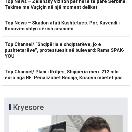
Top News – Zelensky viziton për herë të parë Serbinë.
Takime me Vuçiçin në një moment delikat
Top News – Skadon afati Kushtetues. Por, Kuvendi i
Kosovën shtyn sërish seancën
Top Channel/ “Shqipëria e shqiptarëve, jo e
pushtetarëve”, protestuesit në bulevard: Rama SPAK-
YOU
Top Channel/ Plani i Rritjes, Shqipëria merr 212 mln
euro nga BE. Penalizohet Bosnja, Kosova mbetet pas
Kryesore