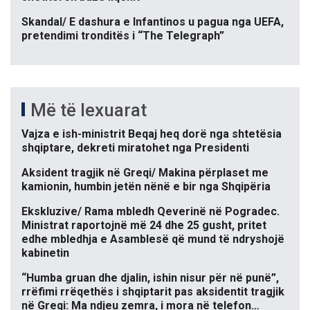
Skandal/ E dashura e Infantinos u pagua nga UEFA,
pretendimi tronditës i “The Telegraph”
Më të lexuarat
Vajza e ish-ministrit Beqaj heq dorë nga shtetësia
shqiptare, dekreti miratohet nga Presidenti
Aksident tragjik në Greqi/ Makina përplaset me
kamionin, humbin jetën nënë e bir nga Shqipëria
Ekskluzive/ Rama mbledh Qeverinë në Pogradec.
Ministrat raportojnë më 24 dhe 25 gusht, pritet
edhe mbledhja e Asamblesë që mund të ndryshojë
kabinetin
“Humba gruan dhe djalin, ishin nisur për në punë”,
rrëfimi rrëqethës i shqiptarit pas aksidentit tragjik
në Greqi: Ma ndjeu zemra, i mora në telefon…