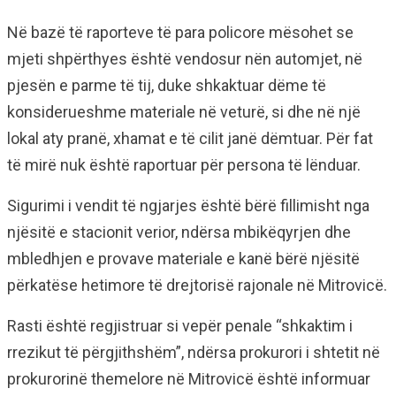
Në bazë të raporteve të para policore mësohet se
mjeti shpërthyes është vendosur nën automjet, në
pjesën e parme të tij, duke shkaktuar dëme të
konsiderueshme materiale në veturë, si dhe në një
lokal aty pranë, xhamat e të cilit janë dëmtuar. Për fat
të mirë nuk është raportuar për persona të lënduar.
Sigurimi i vendit të ngjarjes është bërë fillimisht nga
njësitë e stacionit verior, ndërsa mbikëqyrjen dhe
mbledhjen e provave materiale e kanë bërë njësitë
përkatëse hetimore të drejtorisë rajonale në Mitrovicë.
Rasti është regjistruar si vepër penale “shkaktim i
rrezikut të përgjithshëm”, ndërsa prokurori i shtetit në
prokurorinë themelore në Mitrovicë është informuar