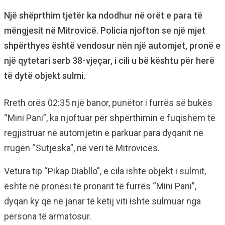
Një shëprthim tjetër ka ndodhur në orët e para të
mëngjesit në Mitrovicë. Policia njofton se një mjet
shpërthyes është vendosur nën një automjet, pronë e
një qytetari serb 38-vjeçar, i cili u bë kështu për herë
të dytë objekt sulmi.
Rreth orës 02:35 një banor, punëtor i furrës së bukës
“Mini Pani”, ka njoftuar për shpërthimin e fuqishëm të
regjistruar në automjetin e parkuar para dyqanit në
rrugën “Sutjeska”, në veri të Mitrovicës.
Vetura tip “Pikap Diabllo”, e cila ishte objekt i sulmit,
është në pronësi të pronarit të furrës “Mini Pani”,
dyqan ky që në janar të këtij viti ishte sulmuar nga
persona të armatosur.