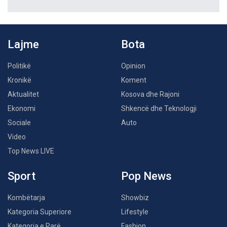
Lajme
Bota
Politikë
Opinion
Kronikë
Koment
Aktualitet
Kosova dhe Rajoni
Ekonomi
Shkencë dhe Teknologji
Sociale
Auto
Video
Top News LIVE
Sport
Pop News
Kombëtarja
Showbiz
Kategoria Superiore
Lifestyle
Kategoria e Parë
Fashion