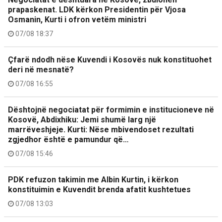
prapaskenat. LDK kërkon Presidentin për Vjosa
Osmanin, Kurti i ofron vetëm ministri
07/08 18:37
Çfarë ndodh nëse Kuvendi i Kosovës nuk konstituohet
deri në mesnatë?
07/08 16:55
Dështojnë negociatat për formimin e institucioneve në
Kosovë, Abdixhiku: Jemi shumë larg një
marrëveshjeje. Kurti: Nëse mbivendoset rezultati
zgjedhor është e pamundur që…
07/08 15:46
PDK refuzon takimin me Albin Kurtin, i kërkon
konstituimin e Kuvendit brenda afatit kushtetues
07/08 13:03