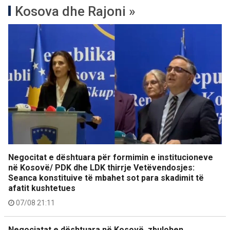
Kosova dhe Rajoni »
Negocitat e dështuara për formimin e institucioneve
në Kosovë/ PDK dhe LDK thirrje Vetëvendosjes:
Seanca konstituive të mbahet sot para skadimit të
afatit kushtetues
07/08 21:11
Negociatat e dështuara në Kosovë, zbulohen