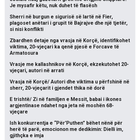
Je mysafir këtu, nuk duhet të flasësh
Sherri në burgun e sigurisë së lartë në Fier,
plagoset anëtari i grupit të Bajrajve dhe një tjetër,
si nisi konflikti
Zbardhen detaje nga vrasja në Korçë, identifikohet
viktima, 20-vjeçari ka qenë pjesë e Forcave të
Armatosura
Vrasje me kallashnikov në Korçë, ekzekutohet 20-
vjeçari, autori në arrati
Vrasja në Korçë/ Autori dhe viktima u përfshinë në
sherr, 20-vjeçarit i gjendet thika në dorë
E trishtë/ Zi në familjen e Messit, babai i ikones
argjentinase ndahet nga jeta në moshën 68-
vjeçare
Ish konkurrentja e “Për’Puthen” bëhet nënë për
herë të parë, emocionon me dedikimin: Dielli im,
gjithçka e imja