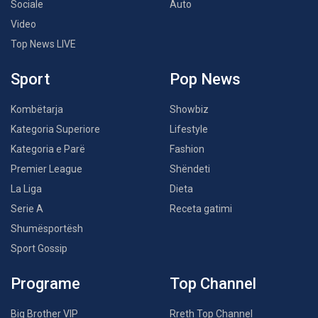
Sociale
Auto
Video
Top News LIVE
Sport
Pop News
Kombëtarja
Showbiz
Kategoria Superiore
Lifestyle
Kategoria e Parë
Fashion
Premier League
Shëndeti
La Liga
Dieta
Serie A
Receta gatimi
Shumësportësh
Sport Gossip
Programe
Top Channel
Big Brother VIP
Rreth Top Channel