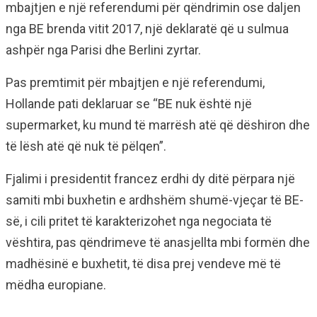
mbajtjen e një referendumi për qëndrimin ose daljen
nga BE brenda vitit 2017, një deklaratë që u sulmua
ashpër nga Parisi dhe Berlini zyrtar.
Pas premtimit për mbajtjen e një referendumi,
Hollande pati deklaruar se “BE nuk është një
supermarket, ku mund të marrësh atë që dëshiron dhe
të lësh atë që nuk të pëlqen”.
Fjalimi i presidentit francez erdhi dy ditë përpara një
samiti mbi buxhetin e ardhshëm shumë-vjeçar të BE-
së, i cili pritet të karakterizohet nga negociata të
vështira, pas qëndrimeve të anasjellta mbi formën dhe
madhësinë e buxhetit, të disa prej vendeve më të
mëdha europiane.