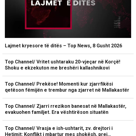
Lajmet kryesore të ditës – Top News, 8 Gusht 2026
Top Channel/ Vritet ushtaraku 20-vjeçar në Korçë!
Shoku e ekzekuton me breshëri kallashnikovi
Top Channel/ Prekëse! Momenti kur zjarrfikësi
qetëson fëmijën e trembur nga zjarret në Mallakastër
Top Channel/ Zjarri rrezikon banesat në Mallakastër,
evakuohen familjet. Era vështirëson situatën
Top Channel/ Vrasja e ish-ushtarit, zv. drejtori i
Hetimit: Konflikt i mbartur mes shokësh, prej…