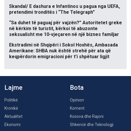
Skandal/ E dashura e Infantinos u pagua nga UEFA,
pretendimi tronditës i “The Telegraph”
“Sa duhet të paguaj për vajzën?” Autoritetet greke
në kërkim të turistit, kërkoi të abuzonte
seksualisht me 10-vjeçaren në një biznes familjar
Ekstradimi në Shqipëri i Sokol Hoxhës, Ambasada
Amerikane: SHBA nuk është strehë për ata që
keqpërdorin emigracioni për t’i shpëtuar ligjit
Lajme
Bota
Politikë
Opinion
Kronikë
Koment
Aktualitet
Kosova dhe Rajoni
Ekonomi
Shkencë dhe Teknologji