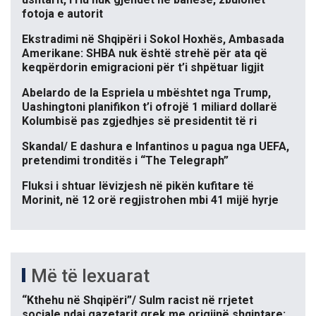
fotoja e autorit
Ekstradimi në Shqipëri i Sokol Hoxhës, Ambasada
Amerikane: SHBA nuk është strehë për ata që
keqpërdorin emigracioni për t’i shpëtuar ligjit
Abelardo de la Espriela u mbështet nga Trump,
Uashingtoni planifikon t’i ofrojë 1 miliard dollarë
Kolumbisë pas zgjedhjes së presidentit të ri
Skandal/ E dashura e Infantinos u pagua nga UEFA,
pretendimi tronditës i “The Telegraph”
Fluksi i shtuar lëvizjesh në pikën kufitare të
Morinit, në 12 orë regjistrohen mbi 41 mijë hyrje
Më të lexuarat
“Kthehu në Shqipëri”/ Sulm racist në rrjetet
sociale ndaj gazetarit grek me origjinë shqiptare: