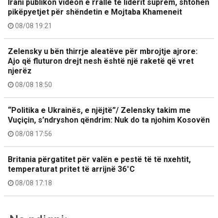
Irani publikon videon e rrallë të liderit suprem, shtohen
pikëpyetjet për shëndetin e Mojtaba Khameneit
08/08 19:21
Zelensky u bën thirrje aleatëve për mbrojtje ajrore:
Ajo që fluturon drejt nesh është një raketë që vret
njerëz
08/08 18:50
“Politika e Ukrainës, e njëjtë”/ Zelensky takim me
Vuçiçin, s’ndryshon qëndrim: Nuk do ta njohim Kosovën
08/08 17:56
Britania përgatitet për valën e pestë të të nxehtit,
temperaturat pritet të arrijnë 36°C
08/08 17:18