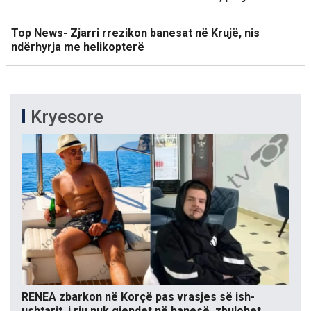
Top News- Zjarri rrezikon banesat në Krujë, nis
ndërhyrja me helikopterë
Kryesore
RENEA zbarkon në Korçë pas vrasjes së ish-
ushtarit, i riu nuk gjendet në banesë, zbulohet