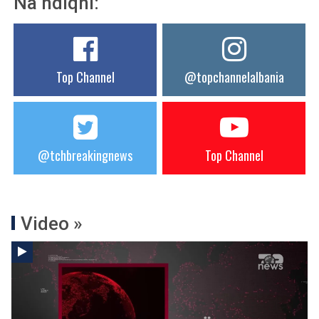
Na ndiqni:
Top Channel
@topchannelalbania
@tchbreakingnews
Top Channel
Video »