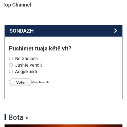
Top Channel
SONDAZH
Pushimet tuaja këtë vit?
Në Shqipëri
Jashtë vendit
Asgjëkundi
Vote
View Results
Bota »