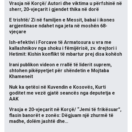
Vrasja në Korçë/ Autori dhe viktima u përfshinë në
sherr, 20-vjeçarit i gjendet thika në dorë
E trishtë/ Zi në familjen e Messit, babai i ikones
argjentinase ndahet nga jeta në moshën 68-
vjeçare
Ish-efektivi i Forcave të Armatosura u vra me
kallashnikov nga shoku i fëmijërisë, zv. drejtori i
Hetimit: Kishin konflikt të mbartur prej disa kohësh
Irani publikon videon e rrallë të liderit suprem,
shtohen pikëpyetjet për shëndetin e Mojtaba
Khameneit
Nuk ka qetësi në Kuvendin e Kosovës, Kurti
goditet me vezë gjatë seancës nga deputetja e
AAK
Vrasja e 20-vjeçarit në Korçë/ “Jemi të frikësuar”,
flasin banorët e zonës: Dëgjuam një zhurmë të
madhe, dolëm jashtë dhe…