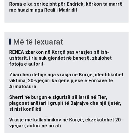
Roma e ka seriozisht për Endrick, kërkon ta marrë
me huazim nga Reali i Madridit
Më të lexuarat
RENEA zbarkon në Korçë pas vrasjes së ish-
ushtarit, i riu nuk gjendet në banesë, zbulohet
fotoja e autorit
Zbardhen detaje nga vrasja në Korçë, identifikohet
viktima, 20-vjeçari ka qenë pjesë e Forcave të
Armatosura
Sherri në burgun e sigurisë së lartë në Fier,
plagoset anëtari i grupit të Bajrajve dhe një tjetër,
si nisi konflikti
Vrasje me kallashnikov në Korçë, ekzekutohet 20-
vjeçari, autori në arrati