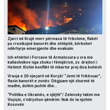
Zjarri në Krujë merr përmasa të frikshme, flakët
po rrezikojnë banorët dhe shtëpitë, kërkohet
ndërhyrje emergjente dhe evakuim
Ish-efektivi i Forcave të Armatosura u vra me
kallashnikov nga shoku i fëmijërisë, zv. drejtori i
Hetimit: Kishin konflikt të mbartur prej disa kohësh
Vrasja e 20-vjeçarit në Korçë/ “Jemi të frikësuar”,
flasin banorët e zonës: Dëgjuam një zhurmë të
madhe, dolëm jashtë dhe…
“Politika e Ukrainës, e njëjtë”/ Zelensky takim me
Vuçiçin, s’ndryshon qëndrim: Nuk do ta njohim
Kosovën