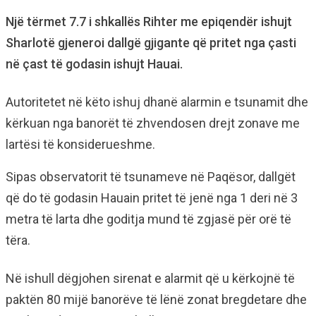
Një tërmet 7.7 i shkallës Rihter me epiqendër ishujt
Sharlotë gjeneroi dallgë gjigante që pritet nga çasti
në çast të godasin ishujt Hauai.
Autoritetet në këto ishuj dhanë alarmin e tsunamit dhe
kërkuan nga banorët të zhvendosen drejt zonave me
lartësi të konsiderueshme.
Sipas observatorit të tsunameve në Paqësor, dallgët
që do të godasin Hauain pritet të jenë nga 1 deri në 3
metra të larta dhe goditja mund të zgjasë për orë të
tëra.
Në ishull dëgjohen sirenat e alarmit që u kërkojnë të
paktën 80 mijë banorëve të lënë zonat bregdetare dhe