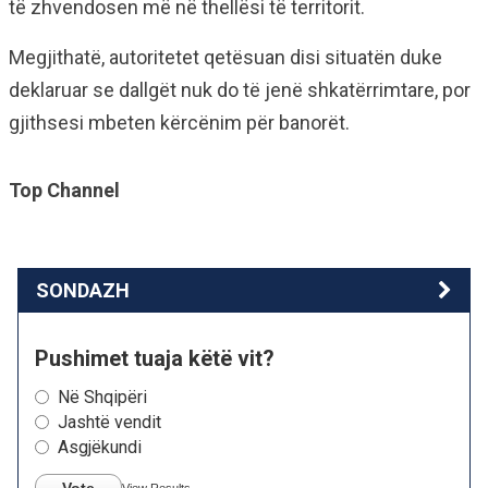
të zhvendosen më në thellësi të territorit.
Megjithatë, autoritetet qetësuan disi situatën duke
deklaruar se dallgët nuk do të jenë shkatërrimtare, por
gjithsesi mbeten kërcënim për banorët.
Top Channel
SONDAZH
Pushimet tuaja këtë vit?
Në Shqipëri
Jashtë vendit
Asgjëkundi