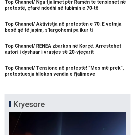
Top Channel/ Nga fjalimet për Ramën te tensionet në
protestë, çfarë ndodhi në tubimin e 70-të
Top Channel/ Aktivistja në protestën e 70: E vetmja
besë që të japim, s’largohemi pa ikur ti
Top Channel/ RENEA zbarkon në Korçë. Arrestohet
autori i dyshuar i vrasjes së 20-vjeçarit
Top Channel/ Tensione në protestë! “Mos më prek”,
protestuesja bllokon vendin e fjalimeve
Kryesore