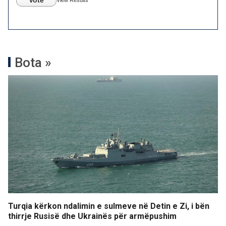
Vote
View Results
Bota »
Turqia kërkon ndalimin e sulmeve në Detin e Zi, i bën
thirrje Rusisë dhe Ukrainës për armëpushim