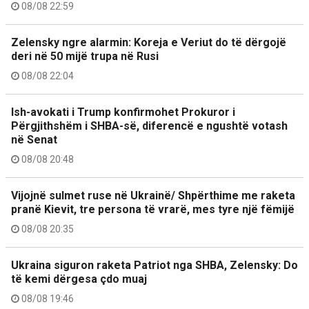
08/08 22:59
Zelensky ngre alarmin: Koreja e Veriut do të dërgojë
deri në 50 mijë trupa në Rusi
08/08 22:04
Ish-avokati i Trump konfirmohet Prokuror i
Përgjithshëm i SHBA-së, diferencë e ngushtë votash
në Senat
08/08 20:48
Vijojnë sulmet ruse në Ukrainë/ Shpërthime me raketa
pranë Kievit, tre persona të vrarë, mes tyre një fëmijë
08/08 20:35
Ukraina siguron raketa Patriot nga SHBA, Zelensky: Do
të kemi dërgesa çdo muaj
08/08 19:46