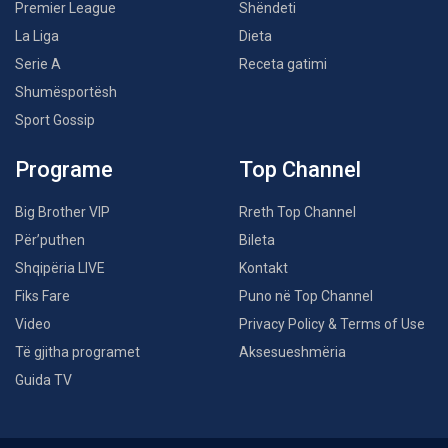
Premier League
Shëndeti
La Liga
Dieta
Serie A
Receta gatimi
Shumësportësh
Sport Gossip
Programe
Top Channel
Big Brother VIP
Rreth Top Channel
Për’puthen
Bileta
Shqipëria LIVE
Kontakt
Fiks Fare
Puno në Top Channel
Video
Privacy Policy & Terms of Use
Të gjitha programet
Aksesueshmëria
Guida TV