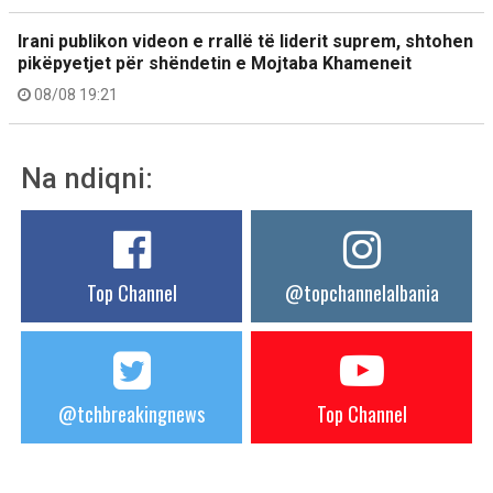
Irani publikon videon e rrallë të liderit suprem, shtohen
pikëpyetjet për shëndetin e Mojtaba Khameneit
08/08 19:21
Na ndiqni:
Top Channel
@topchannelalbania
@tchbreakingnews
Top Channel