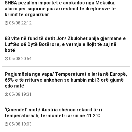
SHBA pezullon importet e avokados nga Meksika,
alarm për sigurinë pas arrestimit të drejtuesve të
krimit të organizuar
05/08 22:12
83 vite në fund të detit Jon/ Zbulohet anija gjermane e
Luftës së Dytë Botërore, e vetmja e llojit të saj në
botë
05/08 20:54
Pagjumësia nga vapa/ Temperaturat e larta në Europë,
65% e të rriturve ankohen se humbin mbi 3 orë gjumë
çdo natë
05/08 19:31
‘Çmendet’ moti/ Austria shënon rekord të ri
temperaturash, termometri arrin në 41.2°C
05/08 19:03