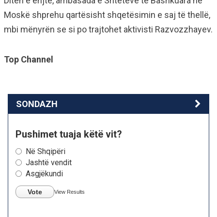
Ditën e enjte, ambasada e Shteteve të Bashkuara në
Moskë shprehu qartësisht shqetësimin e saj të thellë,
mbi mënyrën se si po trajtohet aktivisti Razvozzhayev.
Top Channel
SONDAZH
Pushimet tuaja këtë vit?
Në Shqipëri
Jashtë vendit
Asgjëkundi
Vote
View Results