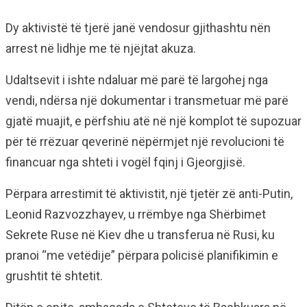
Dy aktivistë të tjerë janë vendosur gjithashtu nën
arrest në lidhje me të njëjtat akuza.
Udaltsevit i ishte ndaluar më parë të largohej nga
vendi, ndërsa një dokumentar i transmetuar më parë
gjatë muajit, e përfshiu atë në një komplot të supozuar
për të rrëzuar qeverinë nëpërmjet një revolucioni të
financuar nga shteti i vogël fqinj i Gjeorgjisë.
Përpara arrestimit të aktivistit, një tjetër zë anti-Putin,
Leonid Razvozzhayev, u rrëmbye nga Shërbimet
Sekrete Ruse në Kiev dhe u transferua në Rusi, ku
pranoi “me vetëdije” përpara policisë planifikimin e
grushtit të shtetit.