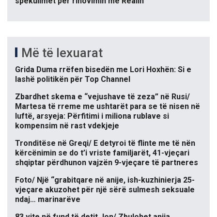
spekulimet për rinovimin me Realin
Më të lexuarat
Grida Duma rrëfen bisedën me Lori Hoxhën: Si e
lashë politikën për Top Channel
Zbardhet skema e “vejushave të zeza” në Rusi/
Martesa të rreme me ushtarët para se të nisen në
luftë, arsyeja: Përfitimi i miliona rublave si
kompensim në rast vdekjeje
Tronditëse në Greqi/ E detyroi të flinte me të nën
kërcënimin se do t’i vriste familjarët, 41-vjeçari
shqiptar përdhunon vajzën 9-vjeçare të partneres
Foto/ Një “grabitqare në anije, ish-kuzhinierja 25-
vjeçare akuzohet për një sërë sulmesh seksuale
ndaj… marinarëve
83 vite në fund të detit Jon/ Zbulohet anija