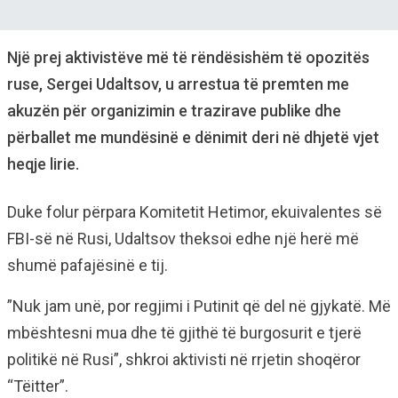
Një prej aktivistëve më të rëndësishëm të opozitës
ruse, Sergei Udaltsov, u arrestua të premten me
akuzën për organizimin e trazirave publike dhe
përballet me mundësinë e dënimit deri në dhjetë vjet
heqje lirie.
Duke folur përpara Komitetit Hetimor, ekuivalentes së
FBI-së në Rusi, Udaltsov theksoi edhe një herë më
shumë pafajësinë e tij.
”Nuk jam unë, por regjimi i Putinit që del në gjykatë. Më
mbështesni mua dhe të gjithë të burgosurit e tjerë
politikë në Rusi”, shkroi aktivisti në rrjetin shoqëror
“Tëitter”.