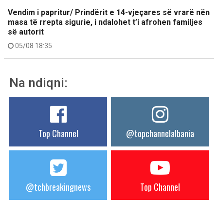
Vendim i papritur/ Prindërit e 14-vjeçares së vrarë nën
masa të rrepta sigurie, i ndalohet t’i afrohen familjes
së autorit
05/08 18:35
Na ndiqni:
Top Channel
@topchannelalbania
@tchbreakingnews
Top Channel