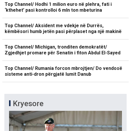
Top Channel/ Hodhi 1 milion euro në plehra, fati i
‘kthehet’ pasi kontrolloi 6 mln ton mbeturina
Top Channel/ Aksident me vdekje në Durrës,
këmbësori humb jetën pasi përplaset nga një makinë
Top Channel/ Michigan, tronditen demokratët/
Zgjedhjet promare për Senatin i fiton Abdul El-Sayed
Top Channel/ Rumania forcon mbrojtjen/ Do vendosë
sisteme anti-dron përgjatë lumit Danub
Kryesore