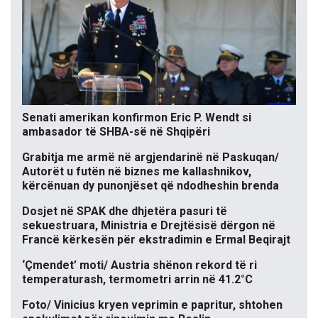
Senati amerikan konfirmon Eric P. Wendt si
ambasador të SHBA-së në Shqipëri
Grabitja me armë në argjendarinë në Paskuqan/
Autorët u futën në biznes me kallashnikov,
kërcënuan dy punonjëset që ndodheshin brenda
Dosjet në SPAK dhe dhjetëra pasuri të
sekuestruara, Ministria e Drejtësisë dërgon në
Francë kërkesën për ekstradimin e Ermal Beqirajt
‘Çmendet’ moti/ Austria shënon rekord të ri
temperaturash, termometri arrin në 41.2°C
Foto/ Vinicius kryen veprimin e papritur, shtohen