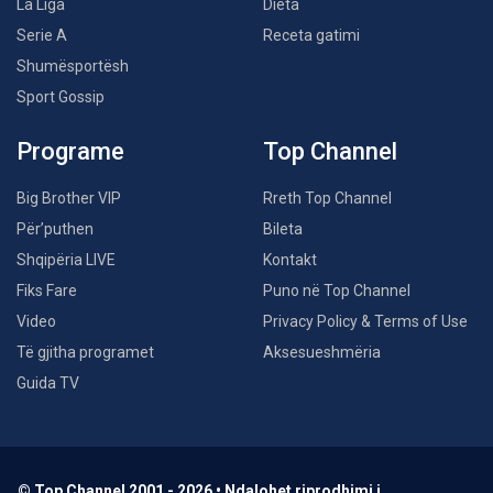
La Liga
Dieta
Serie A
Receta gatimi
Shumësportësh
Sport Gossip
Programe
Top Channel
Big Brother VIP
Rreth Top Channel
Për’puthen
Bileta
Shqipëria LIVE
Kontakt
Fiks Fare
Puno në Top Channel
Video
Privacy Policy & Terms of Use
Të gjitha programet
Aksesueshmëria
Guida TV
© Top Channel 2001 - 2026 • Ndalohet riprodhimi i