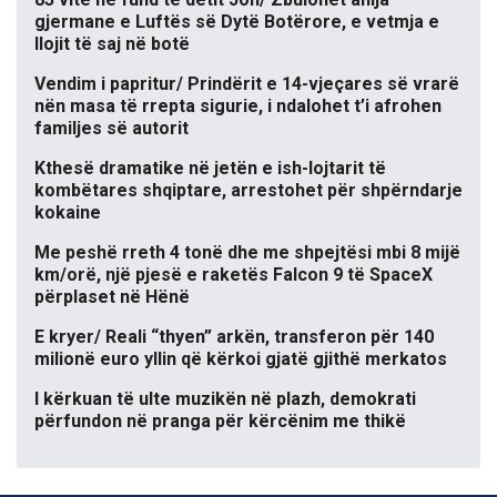
gjermane e Luftës së Dytë Botërore, e vetmja e
llojit të saj në botë
Vendim i papritur/ Prindërit e 14-vjeçares së vrarë
nën masa të rrepta sigurie, i ndalohet t’i afrohen
familjes së autorit
Kthesë dramatike në jetën e ish-lojtarit të
kombëtares shqiptare, arrestohet për shpërndarje
kokaine
Me peshë rreth 4 tonë dhe me shpejtësi mbi 8 mijë
km/orë, një pjesë e raketës Falcon 9 të SpaceX
përplaset në Hënë
E kryer/ Reali “thyen” arkën, transferon për 140
milionë euro yllin që kërkoi gjatë gjithë merkatos
I kërkuan të ulte muzikën në plazh, demokrati
përfundon në pranga për kërcënim me thikë