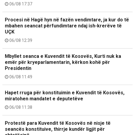
06/08 17:37
Procesi në Hagë hyn në fazën vendimtare, ja kur do të
mbahen seancat përfundimtare ndaj ish-krerëve të
UÇK
06/08 12:39
Mbyllet seanca e Kuvendit të Kosovës, Kurti nuk ka
emër për kryeparlamentarin, kërkon kohë për
Presidentin
06/08 11:49
Hapet rruga për konstituimin e Kuvendit të Kosovës,
miratohen mandatet e deputetëve
06/08 11:38
Protestë para Kuvendit të Kosovës në nisje të
seancës konstituive, thirrje kundër ligjit për