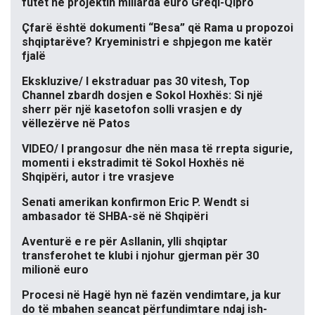
futet në projektin miliarda euro Greqi-Qipro
Çfarë është dokumenti “Besa” që Rama u propozoi
shqiptarëve? Kryeministri e shpjegon me katër
fjalë
Ekskluzive/ I ekstraduar pas 30 vitesh, Top
Channel zbardh dosjen e Sokol Hoxhës: Si një
sherr për një kasetofon solli vrasjen e dy
vëllezërve në Patos
VIDEO/ I prangosur dhe nën masa të rrepta sigurie,
momenti i ekstradimit të Sokol Hoxhës në
Shqipëri, autor i tre vrasjeve
Senati amerikan konfirmon Eric P. Wendt si
ambasador të SHBA-së në Shqipëri
Aventurë e re për Asllanin, ylli shqiptar
transferohet te klubi i njohur gjerman për 30
milionë euro
Procesi në Hagë hyn në fazën vendimtare, ja kur
do të mbahen seancat përfundimtare ndaj ish-