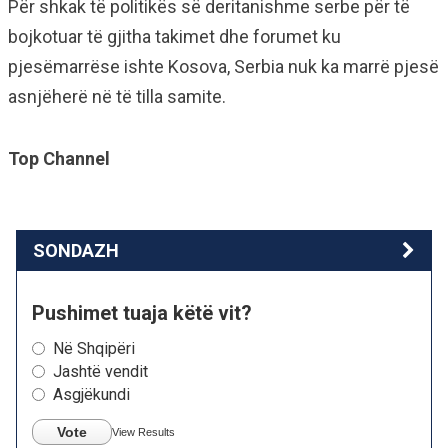
Për shkak të politikës së deritanishme serbe për të
bojkotuar të gjitha takimet dhe forumet ku
pjesëmarrëse ishte Kosova, Serbia nuk ka marrë pjesë
asnjëherë në të tilla samite.
Top Channel
SONDAZH
Pushimet tuaja këtë vit?
Në Shqipëri
Jashtë vendit
Asgjëkundi
Vote
View Results