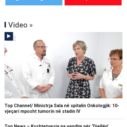
Video »
Top Channel/ Ministrja Sala në spitalin Onkologjik: 10-
vjeçari mposht tumorin në stadin IV
Top News – Kushtetuesja pa vendim për ‘Diellën’.