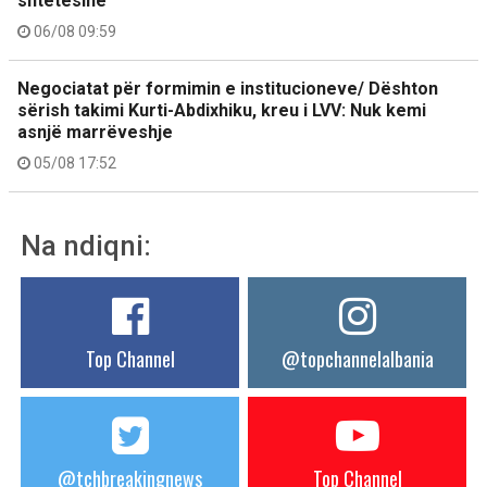
shtetësinë
06/08 09:59
Negociatat për formimin e institucioneve/ Dështon
sërish takimi Kurti-Abdixhiku, kreu i LVV: Nuk kemi
asnjë marrëveshje
05/08 17:52
Na ndiqni:
Top Channel
@topchannelalbania
@tchbreakingnews
Top Channel