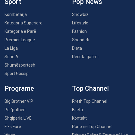
Sport
Pop News
Kombëtarja
Showbiz
Kategoria Superiore
Lifestyle
Kategoria e Parë
Fashion
Premier League
Shëndeti
La Liga
Dieta
Serie A
Receta gatimi
Shumësportësh
Sport Gossip
Programe
Top Channel
Big Brother VIP
Rreth Top Channel
Për’puthen
Bileta
Shqipëria LIVE
Kontakt
Fiks Fare
Puno në Top Channel