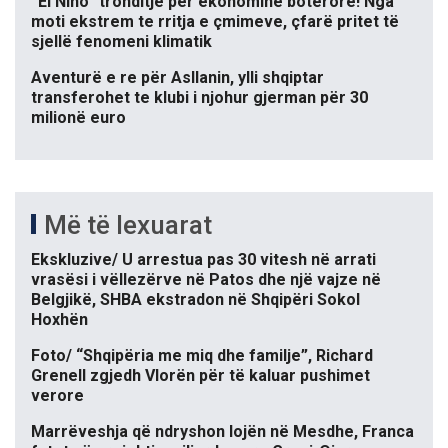
“El Niño” tronditje për ekonominë botërore! Nga
moti ekstrem te rritja e çmimeve, çfarë pritet të
sjellë fenomeni klimatik
Aventurë e re për Asllanin, ylli shqiptar
transferohet te klubi i njohur gjerman për 30
milionë euro
Më të lexuarat
Ekskluzive/ U arrestua pas 30 vitesh në arrati
vrasësi i vëllezërve në Patos dhe një vajze në
Belgjikë, SHBA ekstradon në Shqipëri Sokol
Hoxhën
Foto/ “Shqipëria me miq dhe familje”, Richard
Grenell zgjedh Vlorën për të kaluar pushimet
verore
Marrëveshja që ndryshon lojën në Mesdhe, Franca