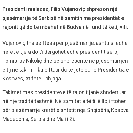
Presidenti malazez, Filip Vujanoviç shpreson një
pjesëmarrje të Serbisë në samitin me presidentët e
rajonit që do të mbahet në Budva në fund të këtij viti.
Vujanoviç tha se ftesa për pjesëmarrje, ashtu si edhe
herët e tjera do t’i dërgohet edhe presidentit serb,
Tomisllav Nikoliç dhe se shpresonte në pjesëmarrjen
e tij në takimin ku e ftuar do të jetë edhe Presidentja e
Kosovës, Atifete Jahjaga.
Takimet mes presidentëve të rajonit janë shndërruar
në një traditë tashmë. Në samitet e të tillë lloji ftohen
për pjesëmarrje krerët e shtetit nga Shqipëria, Kosova,
Maqedonia, Serbia dhe Mali i Zi.