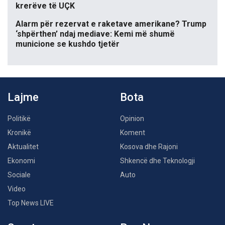
krerëve të UÇK
Alarm për rezervat e raketave amerikane? Trump
‘shpërthen’ ndaj mediave: Kemi më shumë
municione se kushdo tjetër
Lajme
Bota
Politikë
Opinion
Kronikë
Koment
Aktualitet
Kosova dhe Rajoni
Ekonomi
Shkencë dhe Teknologji
Sociale
Auto
Video
Top News LIVE