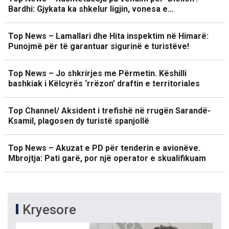
Bardhi: Gjykata ka shkelur ligjin, vonesa e…
Top News – Lamallari dhe Hita inspektim në Himarë:
Punojmë për të garantuar sigurinë e turistëve!
Top News – Jo shkrirjes me Përmetin. Këshilli
bashkiak i Këlcyrës ‘rrëzon’ draftin e territoriales
Top Channel/ Aksident i trefishë në rrugën Sarandë-
Ksamil, plagosen dy turistë spanjollë
Top News – Akuzat e PD për tenderin e avionëve.
Mbrojtja: Pati garë, por një operator e skualifikuam
Kryesore