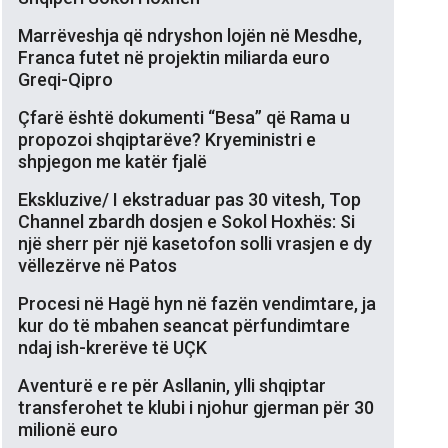
Marrëveshja që ndryshon lojën në Mesdhe,
Franca futet në projektin miliarda euro
Greqi-Qipro
Çfarë është dokumenti “Besa” që Rama u
propozoi shqiptarëve? Kryeministri e
shpjegon me katër fjalë
Ekskluzive/ I ekstraduar pas 30 vitesh, Top
Channel zbardh dosjen e Sokol Hoxhës: Si
një sherr për një kasetofon solli vrasjen e dy
vëllezërve në Patos
Procesi në Hagë hyn në fazën vendimtare, ja
kur do të mbahen seancat përfundimtare
ndaj ish-krerëve të UÇK
Aventurë e re për Asllanin, ylli shqiptar
transferohet te klubi i njohur gjerman për 30
milionë euro