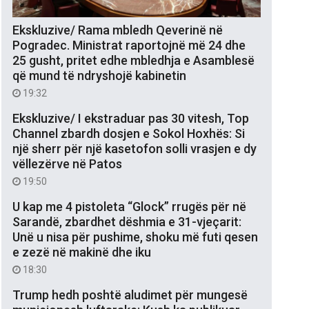
Ekskluzive/ Rama mbledh Qeverinë në
Pogradec. Ministrat raportojnë më 24 dhe
25 gusht, pritet edhe mbledhja e Asamblesë
që mund të ndryshojë kabinetin
19:32
Ekskluzive/ I ekstraduar pas 30 vitesh, Top
Channel zbardh dosjen e Sokol Hoxhës: Si
një sherr për një kasetofon solli vrasjen e dy
vëllezërve në Patos
19:50
U kap me 4 pistoleta “Glock” rrugës për në
Sarandë, zbardhet dëshmia e 31-vjeçarit:
Unë u nisa për pushime, shoku më futi qesen
e zezë në makinë dhe iku
18:30
Trump hedh poshtë aludimet për mungesë