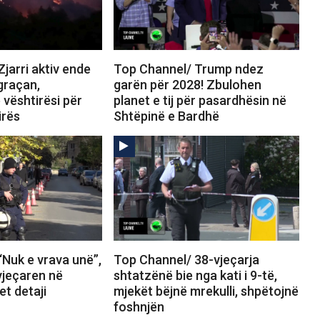
jarri aktiv ende
Top Channel/ Trump ndez
graçan,
garën për 2028! Zbulohen
 vështirësi për
planet e tij për pasardhësin në
irës
Shtëpinë e Bardhë
Nuk e vrava unë”,
Top Channel/ 38-vjeçarja
vjeçaren në
shtatzënë bie nga kati i 9-të,
et detaji
mjekët bëjnë mrekulli, shpëtojnë
foshnjën