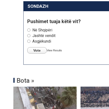
SONDAZH
Pushimet tuaja këtë vit?
Në Shqipëri
Jashtë vendit
Asgjëkundi
Vote
View Results
Bota »