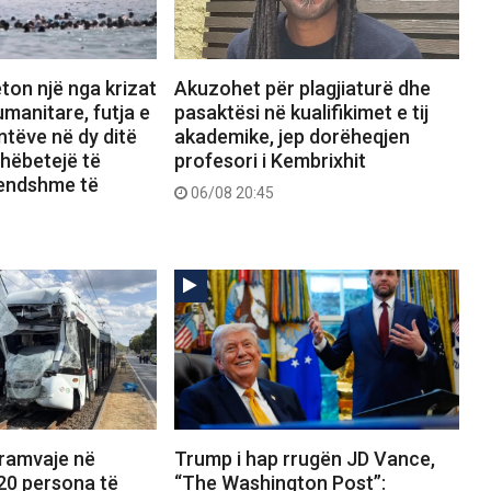
ton një nga krizat
Akuzohet për plagjiaturë dhe
manitare, futja e
pasaktësi në kualifikimet e tij
tëve në dy ditë
akademike, jep dorëheqjen
shëbetejë të
profesori i Kembrixhit
rendshme të
06/08 20:45
tramvaje në
Trump i hap rrugën JD Vance,
20 persona të
“The Washington Post”: