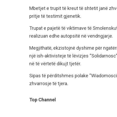
Mbetjet e trupit të kreut të shtetit janë z
pritje të testimit gjenetik.
Trupat e pajetë të viktimave të Smolenskut u
realizuan edhe autopsitë në vendngjarje.
Megjithatë, ekzistojnë dyshime për ngatërr
një ish-aktivisteje të lëvizjes “Solidarnosc”
në të vërtetë dikujt tjetër.
Sipas të përditshmes polake “Wiadomosci”, 
zhvarrosje të tjera.
Top Channel