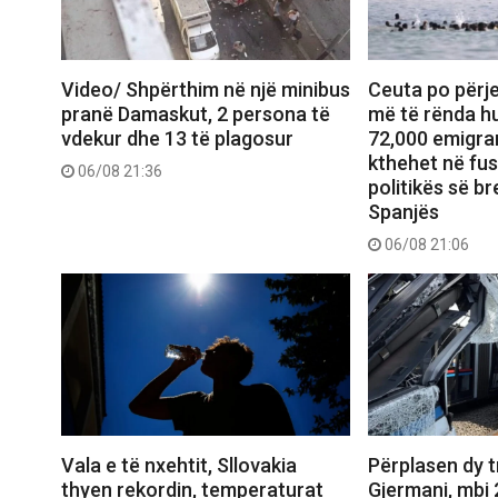
Video/ Shpërthim në një minibus
Ceuta po përje
pranë Damaskut, 2 persona të
më të rënda hu
vdekur dhe 13 të plagosur
72,000 emigran
kthehet në fu
06/08 21:36
politikës së b
Spanjës
06/08 21:06
Vala e të nxehtit, Sllovakia
Përplasen dy 
thyen rekordin, temperaturat
Gjermani, mbi 