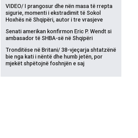
VIDEO/ I prangosur dhe nën masa të rrepta
sigurie, momenti i ekstradimit të Sokol
Hoxhës në Shqipëri, autor i tre vrasjeve
Senati amerikan konfirmon Eric P. Wendt si
ambasador të SHBA-së në Shqipëri
Tronditëse në Britani/ 38-vjeçarja shtatzënë
bie nga kati i nëntë dhe humb jetën, por
mjekët shpëtojnë foshnjën e saj