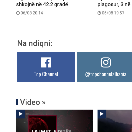
shkojnë në 42.2 gradë
plagosur, 3 në 
06/08 20:14
06/08 19:57
Na ndiqni:
Top Channel
@topchannelalbania
Video »