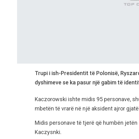
Trupi i ish-Presidentit të Polonisë, Rysz
dyshimeve se ka pasur një gabim të identifi
Kaczorowski ishte midis 95 personave, shumë
mbetën të vrarë në një aksident ajror gjatë 
Midis personave të tjerë që humbën jetën 
Kaczysnki.