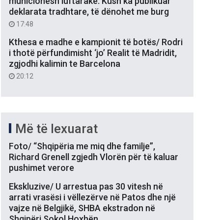
municionesh luftarake: Kush ka publikuar
deklarata tradhtare, të dënohet me burg
17:48
Kthesa e madhe e kampionit të botës/ Rodri
i thotë përfundimisht ‘jo’ Realit të Madridit,
zgjodhi kalimin te Barcelona
20:12
Më të lexuarat
Foto/ “Shqipëria me miq dhe familje”,
Richard Grenell zgjedh Vlorën për të kaluar
pushimet verore
Ekskluzive/ U arrestua pas 30 vitesh në
arrati vrasësi i vëllezërve në Patos dhe një
vajze në Belgjikë, SHBA ekstradon në
Shqipëri Sokol Hoxhën