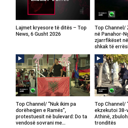
Lajmet kryesore të ditës – Top
Top Channel/ Z
News, 6 Gusht 2026
në Panahor-N
zjarrfikëset në
shkak të errës
Top Channel/ “Nuk ikim pa
Top Channel/ “
dorëheqjen e Ramës”,
ekzekutoi 38-
protestuesit në bulevard: Do ta
Athinë, zbuloh
vendosë sovrani me…
tronditës