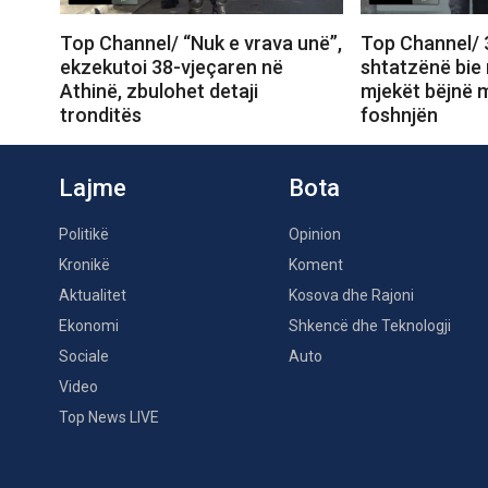
Top Channel/ “Nuk e vrava unë”,
Top Channel/ 
ekzekutoi 38-vjeçaren në
shtatzënë bie n
Athinë, zbulohet detaji
mjekët bëjnë m
tronditës
foshnjën
Lajme
Bota
Politikë
Opinion
Kronikë
Koment
Aktualitet
Kosova dhe Rajoni
Ekonomi
Shkencë dhe Teknologji
Sociale
Auto
Video
Top News LIVE