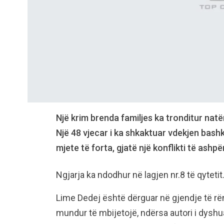
Një krim brenda familjes ka tronditur natë
Një 48 vjecar i ka shkaktuar vdekjen bashk
mjete të forta, gjatë një konflikti të ashpë
Ngjarja ka ndodhur në lagjen nr.8 të qytetit
Lime Dedej është dërguar në gjendje të rënd
mundur të mbijetojë, ndërsa autori i dyshua