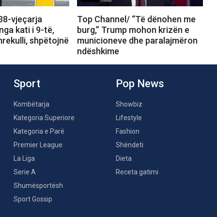
38-vjeçarja
Top Channel/ “Të dënohen me
ga kati i 9-të,
burg,” Trump mohon krizën e
rekulli, shpëtojnë
municioneve dhe paralajmëron
ndëshkime
Sport
Pop News
Kombëtarja
Showbiz
Kategoria Superiore
Lifestyle
Kategoria e Parë
Fashion
Premier League
Shëndeti
La Liga
Dieta
Serie A
Receta gatimi
Shumësportësh
Sport Gossip