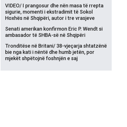
VIDEO/ I prangosur dhe nën masa të rrepta
sigurie, momenti i ekstradimit të Sokol
Hoxhës në Shqipëri, autor i tre vrasjeve
Senati amerikan konfirmon Eric P. Wendt si
ambasador të SHBA-së në Shqipëri
Tronditëse në Britani/ 38-vjeçarja shtatzënë
bie nga kati i nëntë dhe humb jetën, por
mjekët shpëtojnë foshnjën e saj