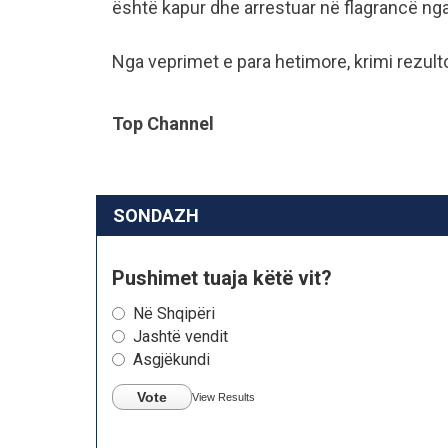
është kapur dhe arrestuar në flagrancë nga
Nga veprimet e para hetimore, krimi rezulto
Top Channel
SONDAZH
Pushimet tuaja këtë vit?
Në Shqipëri
Jashtë vendit
Asgjëkundi
Vote
View Results