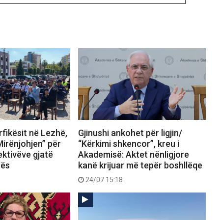
fikësit në Lezhë,
Gjinushi ankohet për ligjin/
Mirënjohjen” për
“Kërkimi shkencor”, kreu i
ektivëve gjatë
Akademisë: Aktet nënligjore
rës
kanë krijuar më tepër boshllëqe
24/07 15:18