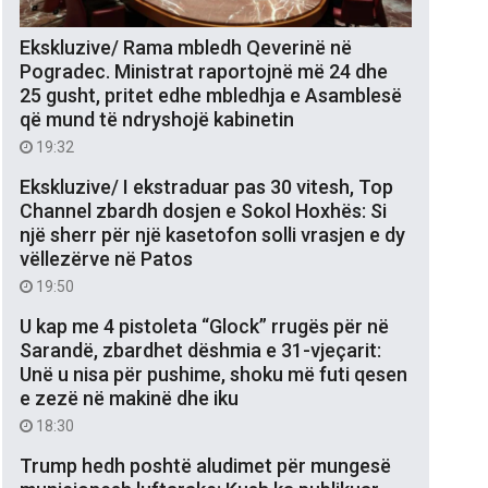
Ekskluzive/ Rama mbledh Qeverinë në
Pogradec. Ministrat raportojnë më 24 dhe
25 gusht, pritet edhe mbledhja e Asamblesë
që mund të ndryshojë kabinetin
19:32
Ekskluzive/ I ekstraduar pas 30 vitesh, Top
Channel zbardh dosjen e Sokol Hoxhës: Si
një sherr për një kasetofon solli vrasjen e dy
vëllezërve në Patos
19:50
U kap me 4 pistoleta “Glock” rrugës për në
Sarandë, zbardhet dëshmia e 31-vjeçarit:
Unë u nisa për pushime, shoku më futi qesen
e zezë në makinë dhe iku
18:30
Trump hedh poshtë aludimet për mungesë