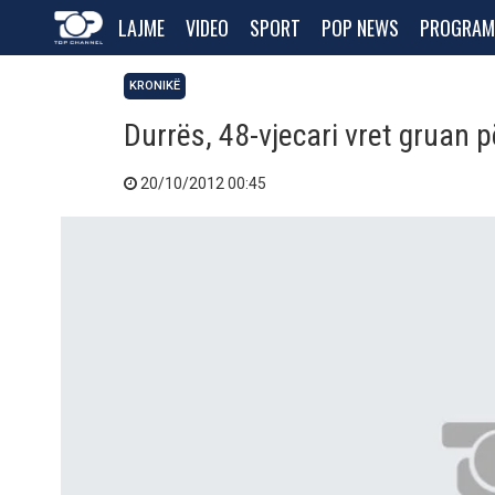
LAJME
VIDEO
SPORT
POP NEWS
PROGRAM
KRONIKË
Durrës, 48-vjecari vret gruan p
20/10/2012 00:45