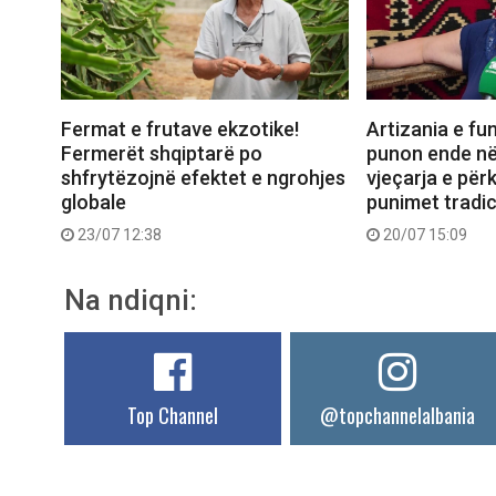
Fermat e frutave ekzotike!
Artizania e fun
Fermerët shqiptarë po
punon ende në
shfrytëzojnë efektet e ngrohjes
vjeçarja e për
globale
punimet tradic
23/07 12:38
20/07 15:09
Na ndiqni:
Top Channel
@topchannelalbania