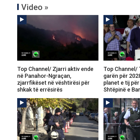
Video »
Top Channel/ Zjarri aktiv ende
Top Channel/
në Panahor-Ngraçan,
garën për 202
zjarrfikëset në vështirësi për
planet e tij p
shkak të errësirës
Shtëpinë e Ba