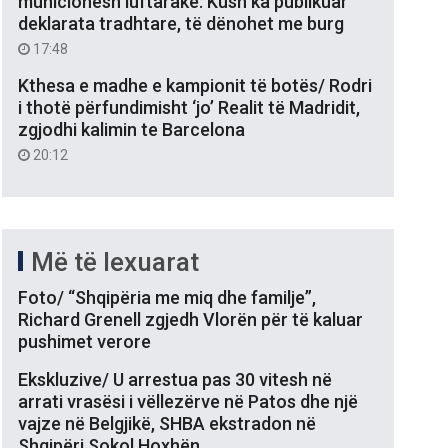
municionesh luftarake: Kush ka publikuar
deklarata tradhtare, të dënohet me burg
17:48
Kthesa e madhe e kampionit të botës/ Rodri
i thotë përfundimisht ‘jo’ Realit të Madridit,
zgjodhi kalimin te Barcelona
20:12
Më të lexuarat
Foto/ “Shqipëria me miq dhe familje”,
Richard Grenell zgjedh Vlorën për të kaluar
pushimet verore
Ekskluzive/ U arrestua pas 30 vitesh në
arrati vrasësi i vëllezërve në Patos dhe një
vajze në Belgjikë, SHBA ekstradon në
Shqipëri Sokol Hoxhën