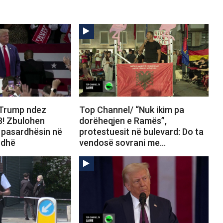
 Trump ndez
Top Channel/ “Nuk ikim pa
8! Zbulohen
dorëheqjen e Ramës”,
ër pasardhësin në
protestuesit në bulevard: Do ta
rdhë
vendosë sovrani me…