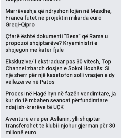
Marrëveshja që ndryshon lojën në Mesdhe,
Franca futet në projektin miliarda euro
Greqi-Qipro
Çfarë është dokumenti “Besa” që Rama u
propozoi shqiptarëve? Kryeministri e
shpjegon me katër fjalë
Ekskluzive/ I ekstraduar pas 30 vitesh, Top
Channel zbardh dosjen e Sokol Hoxhës: Si
një sherr për një kasetofon solli vrasjen e dy
vëllezërve në Patos
Procesi në Hagë hyn në fazën vendimtare, ja
kur do të mbahen seancat përfundimtare
ndaj ish-krerëve të UÇK
Aventurë e re për Asllanin, ylli shqiptar
transferohet te klubi i njohur gjerman për 30
milionë euro