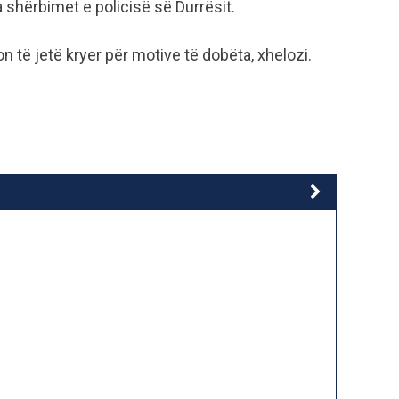
 shërbimet e policisë së Durrësit.
n të jetë kryer për motive të dobëta, xhelozi.