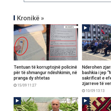
Kronikë »
Tentuan të korruptojnë policinë
Nderohen zjarr
për të shmangur ndëshkimin, në
bashkia i jep “
pranga dy shtetas
sakrificat e ef
zjarreve të ve
15/09 11:27
10/09 13:13