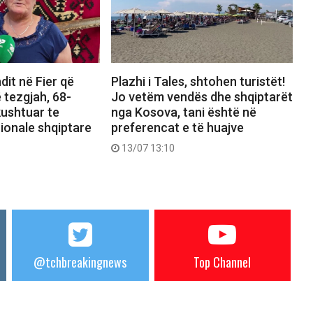
dit në Fier që
Plazhi i Tales, shtohen turistët!
 tezgjah, 68-
Jo vetëm vendës dhe shqiptarët
kushtuar te
nga Kosova, tani është në
ionale shqiptare
preferencat e të huajve
13/07 13:10
@tchbreakingnews
Top Channel