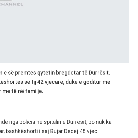
n e së premtes qytetin bregdetar të Durrësit.
ëshortes së tij 42 vjecare, duke e goditur me
r me të në familje.
.
ë nga policia në spitalin e Durrësit, po nuk ka
r, bashkëshorti i saj Bujar Dedej 48 vjec