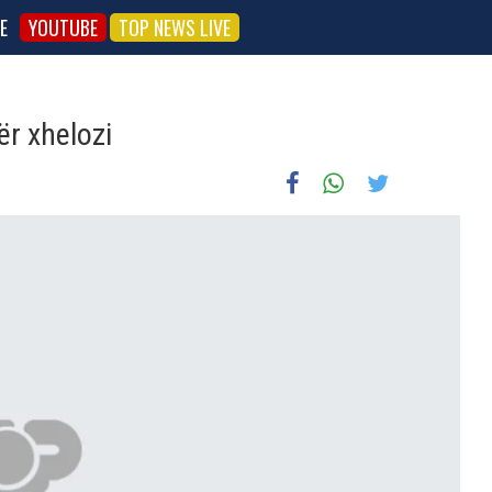
E
YOUTUBE
TOP NEWS LIVE
ër xhelozi