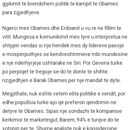
gjykimit te brendshem politik te kampit te Obames
para zgjedhjeve.
Ngerci mes Obames dhe Erdoanit u vu re ne fillim te
vitit. Mungesa e komunikimit mes tyre u interpretua ne
shtypin vendas si nje hendek mes dy lidereve pasoje
e mosperputhjes se kendveshtrimeve mbi mundesine
e nje nderhyrjeje ushtarake ne Siri. Por Qeveria turke
po perpiqet te tregoje se do te donte te shihte
rizgjedhjen e Barak Obames per nje mandat te dyte.
Megjithate, nuk eshte vetem elita politike e vendit, por
edhe popullsia turke ajo që preferon qendrimin ne
detyre te Obames. Sipas nje sondazhi te kompanise
kerkimor te marketingut, Barem, 94% e turqve do te
votonin per te. Shume analiste nuk e konsiderojne