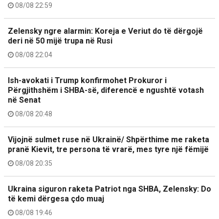
08/08 22:59
Zelensky ngre alarmin: Koreja e Veriut do të dërgojë
deri në 50 mijë trupa në Rusi
08/08 22:04
Ish-avokati i Trump konfirmohet Prokuror i
Përgjithshëm i SHBA-së, diferencë e ngushtë votash
në Senat
08/08 20:48
Vijojnë sulmet ruse në Ukrainë/ Shpërthime me raketa
pranë Kievit, tre persona të vrarë, mes tyre një fëmijë
08/08 20:35
Ukraina siguron raketa Patriot nga SHBA, Zelensky: Do
të kemi dërgesa çdo muaj
08/08 19:46