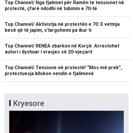
Top Channel/ Nga fjalimet për Ramën te tensionet në
protestë, çfarë ndodhi në tubimin e 70-të
Top Channel/ Aktivistja në protestën e 70: E vetmja
besë që të japim, s’largohemi pa ikur ti
Top Channel/ RENEA zbarkon në Korçë. Arrestohet
autori i dyshuar i vrasjes së 20-vjeçarit
Top Channel/ Tensione në protestë! “Mos më prek”,
protestuesja bllokon vendin e fjalimeve
Kryesore