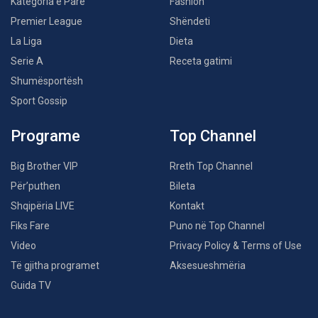
Kategoria e Parë
Fashion
Premier League
Shëndeti
La Liga
Dieta
Serie A
Receta gatimi
Shumësportësh
Sport Gossip
Programe
Top Channel
Big Brother VIP
Rreth Top Channel
Për’puthen
Bileta
Shqipëria LIVE
Kontakt
Fiks Fare
Puno në Top Channel
Video
Privacy Policy & Terms of Use
Të gjitha programet
Aksesueshmëria
Guida TV