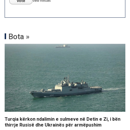
Vote
View Results
Bota »
Turqia kërkon ndalimin e sulmeve në Detin e Zi, i bën
thirrje Rusisë dhe Ukrainës për armëpushim