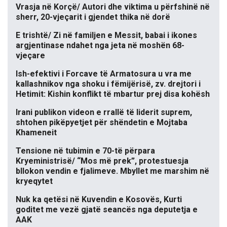
Vrasja në Korçë/ Autori dhe viktima u përfshinë në
sherr, 20-vjeçarit i gjendet thika në dorë
E trishtë/ Zi në familjen e Messit, babai i ikones
argjentinase ndahet nga jeta në moshën 68-
vjeçare
Ish-efektivi i Forcave të Armatosura u vra me
kallashnikov nga shoku i fëmijërisë, zv. drejtori i
Hetimit: Kishin konflikt të mbartur prej disa kohësh
Irani publikon videon e rrallë të liderit suprem,
shtohen pikëpyetjet për shëndetin e Mojtaba
Khameneit
Tensione në tubimin e 70-të përpara
Kryeministrisë/ “Mos më prek”, protestuesja
bllokon vendin e fjalimeve. Mbyllet me marshim në
kryeqytet
Nuk ka qetësi në Kuvendin e Kosovës, Kurti
goditet me vezë gjatë seancës nga deputetja e
AAK