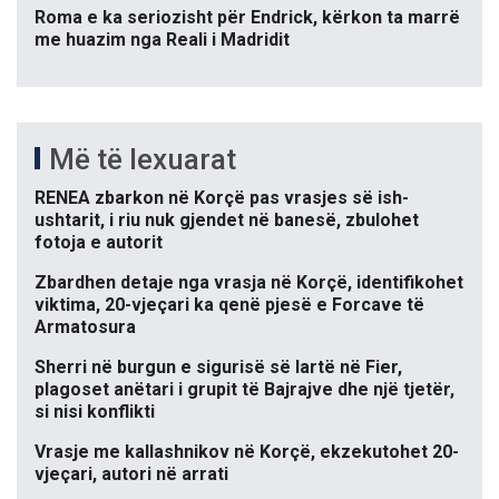
Roma e ka seriozisht për Endrick, kërkon ta marrë
me huazim nga Reali i Madridit
Më të lexuarat
RENEA zbarkon në Korçë pas vrasjes së ish-
ushtarit, i riu nuk gjendet në banesë, zbulohet
fotoja e autorit
Zbardhen detaje nga vrasja në Korçë, identifikohet
viktima, 20-vjeçari ka qenë pjesë e Forcave të
Armatosura
Sherri në burgun e sigurisë së lartë në Fier,
plagoset anëtari i grupit të Bajrajve dhe një tjetër,
si nisi konflikti
Vrasje me kallashnikov në Korçë, ekzekutohet 20-
vjeçari, autori në arrati