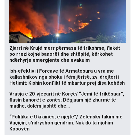
Zjarri në Krujë merr përmasa të frikshme, flakët
po rrezikojnë banorët dhe shtëpitë, kërkohet
ndërhyrje emergjente dhe evakuim
Ish-efektivi i Forcave të Armatosura u vra me
kallashnikov nga shoku i fëmijërisë, zv. drejtori i
Hetimit: Kishin konflikt të mbartur prej disa kohësh
Vrasja e 20-vjeçarit në Korçë/ “Jemi të frikësuar”,
flasin banorët e zonës: Dëgjuam një zhurmë të
madhe, dolëm jashtë dhe…
“Politika e Ukrainës, e njëjtë”/ Zelensky takim me
Vuçiçin, s’ndryshon qëndrim: Nuk do ta njohim
Kosovën