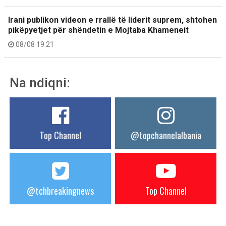
Irani publikon videon e rrallë të liderit suprem, shtohen
pikëpyetjet për shëndetin e Mojtaba Khameneit
08/08 19:21
Na ndiqni:
Top Channel
@topchannelalbania
@tchbreakingnews
Top Channel