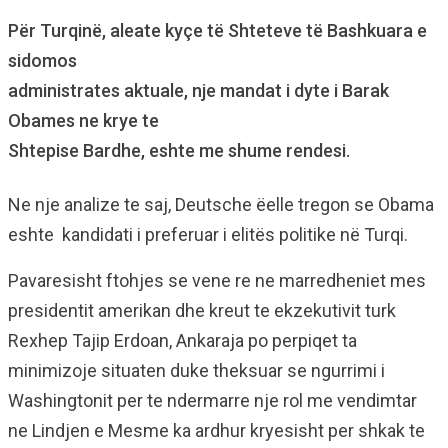
Për Turqinë, aleate kyçe të Shteteve të Bashkuara e
sidomos
administrates aktuale, nje mandat i dyte i Barak
Obames ne krye te
Shtepise Bardhe, eshte me shume rendesi.
Ne nje analize te saj, Deutsche ëelle tregon se Obama
eshte kandidati i preferuar i elitës politike në Turqi.
Pavaresisht ftohjes se vene re ne marredheniet mes
presidentit amerikan dhe kreut te ekzekutivit turk
Rexhep Tajip Erdoan, Ankaraja po perpiqet ta
minimizoje situaten duke theksuar se ngurrimi i
Washingtonit per te ndermarre nje rol me vendimtar
ne Lindjen e Mesme ka ardhur kryesisht per shkak te