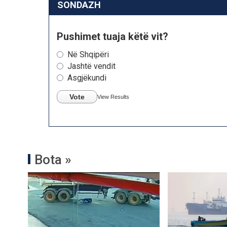
SONDAZH
Pushimet tuaja këtë vit?
Në Shqipëri
Jashtë vendit
Asgjëkundi
Vote
View Results
Bota »