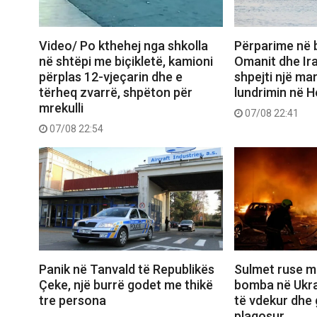
Video/ Po kthehej nga shkolla
Përparime në 
në shtëpi me biçikletë, kamioni
Omanit dhe Ira
përplas 12-vjeçarin dhe e
shpejti një ma
tërheq zvarrë, shpëton për
lundrimin në 
mrekulli
07/08 22:41
07/08 22:54
Panik në Tanvald të Republikës
Sulmet ruse m
Çeke, një burrë godet me thikë
bomba në Ukra
tre persona
të vdekur dhe 
plagosur