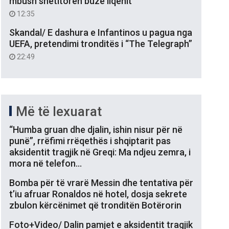
mbush shëtitoren buzë liqenit
12:35
Skandal/ E dashura e Infantinos u pagua nga
UEFA, pretendimi tronditës i “The Telegraph”
22:49
Më të lexuarat
“Humba gruan dhe djalin, ishin nisur për në
punë”, rrëfimi rrëqethës i shqiptarit pas
aksidentit tragjik në Greqi: Ma ndjeu zemra, i
mora në telefon…
Bomba për të vrarë Messin dhe tentativa për
t’iu afruar Ronaldos në hotel, dosja sekrete
zbulon kërcënimet që tronditën Botërorin
Foto+Video/ Dalin pamjet e aksidentit tragjik