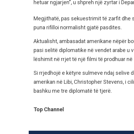
hetuar ngjarjen”, u shpreh një zyrtar i Dep
Megjithatë, pas sekuestrimit të zarfit dhe s
puna rifilloi normalisht gjatë pasdites.
Aktualisht, ambasadat amerikane nëpër bo
pasi selitë diplomatike në vendet arabe u
lëshimit në rrjet të një filmi të prodhuar n
Si rrjedhojë e këtyre sulmeve ndaj selive 
amerikan në Libi, Christopher Stevens, i ci
bashku me tre diplomatë të tjerë.
Top Channel