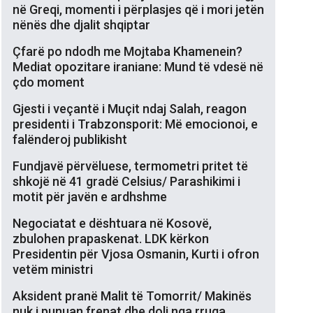
në Greqi, momenti i përplasjes që i mori jetën
nënës dhe djalit shqiptar
Çfarë po ndodh me Mojtaba Khamenein?
Mediat opozitare iraniane: Mund të vdesë në
çdo moment
Gjesti i veçantë i Muçit ndaj Salah, reagon
presidenti i Trabzonsporit: Më emocionoi, e
falënderoj publikisht
Fundjavë përvëluese, termometri pritet të
shkojë në 41 gradë Celsius/ Parashikimi i
motit për javën e ardhshme
Negociatat e dështuara në Kosovë,
zbulohen prapaskenat. LDK kërkon
Presidentin për Vjosa Osmanin, Kurti i ofron
vetëm ministri
Aksident pranë Malit të Tomorrit/ Makinës
nuk i punuan frenat dhe doli nga rruga,