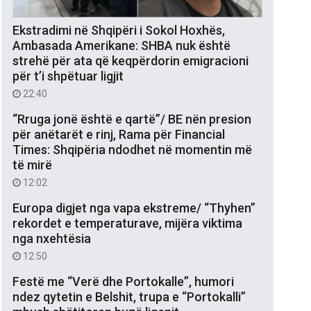
Ekstradimi në Shqipëri i Sokol Hoxhës,
Ambasada Amerikane: SHBA nuk është
strehë për ata që keqpërdorin emigracioni
për t’i shpëtuar ligjit
22:40
“Rruga jonë është e qartë”/ BE nën presion
për anëtarët e rinj, Rama për Financial
Times: Shqipëria ndodhet në momentin më
të mirë
12:02
Europa digjet nga vapa ekstreme/ “Thyhen”
rekordet e temperaturave, mijëra viktima
nga nxehtësia
12:50
Festë me “Verë dhe Portokalle”, humori
ndez qytetin e Belshit, trupa e “Portokalli”