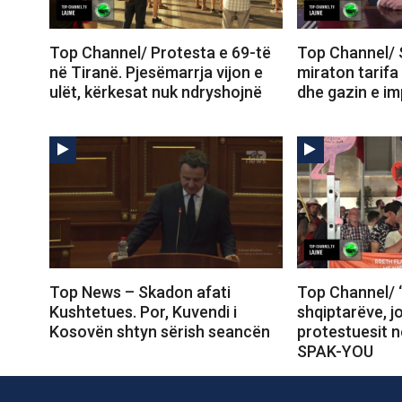
Top Channel/ Protesta e 69-të
Top Channel/ 
në Tiranë. Pjesëmarrja vijon e
miraton tarifa
ulët, kërkesat nuk ndryshojnë
dhe gazin e im
Top News – Skadon afati
Top Channel/ 
Kushtetues. Por, Kuvendi i
shqiptarëve, j
Kosovën shtyn sërish seancën
protestuesit 
SPAK-YOU