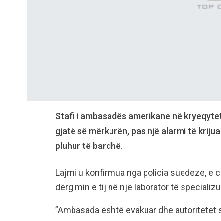
Stafi i ambasadës amerikane në kryeqytet
gjatë së mërkurën, pas një alarmi të kriju
pluhur të bardhë.
Lajmi u konfirmua nga policia suedeze, e ci
dërgimin e tij në një laborator të specializ
”Ambasada është evakuar dhe autoritetet 