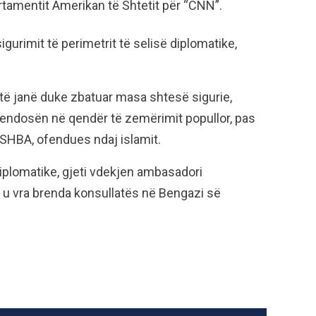
artamentit Amerikan të Shtetit për “CNN”.
igurimit të perimetrit të selisë diplomatike,
të janë duke zbatuar masa shtesë sigurie,
 vendosën në qendër të zemërimit popullor, pas
ë SHBA, ofendues ndaj islamit.
diplomatike, gjeti vdekjen ambasadori
li u vra brenda konsullatës në Bengazi së