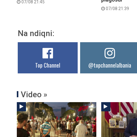
07/08 21:45
07/08 21:39
Na ndiqni:
Top Channel
@topchannelalbania
Video »