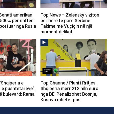
Senati amerikan
Top News – Zelensky viziton
 500% për naftën
për herë të parë Serbinë.
portuar nga Rusia
Takime me Vuçiçin në një
moment delikat
“Shqipëria e
Top Channel/ Plani i Rritjes,
o e pushtetarëve”,
Shqipëria merr 212 mln euro
në bulevard: Rama
nga BE. Penalizohet Bosnja,
Kosova mbetet pas