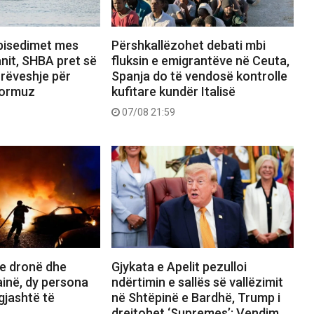
bisedimet mes
Përshkallëzohet debati mbi
nit, SHBA pret së
fluksin e emigrantëve në Ceuta,
rrëveshje për
Spanja do të vendosë kontrolle
Hormuz
kufitare kundër Italisë
07/08 21:59
e dronë dhe
Gjykata e Apelit pezulloi
inë, dy persona
ndërtimin e sallës së vallëzimit
gjashtë të
në Shtëpinë e Bardhë, Trump i
drejtohet ‘Supremes’: Vendim