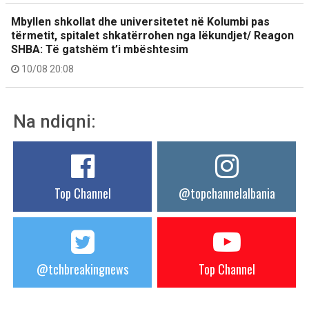
Mbyllen shkollat dhe universitetet në Kolumbi pas
tërmetit, spitalet shkatërrohen nga lëkundjet/ Reagon
SHBA: Të gatshëm t’i mbështesim
10/08 20:08
Na ndiqni:
Top Channel
@topchannelalbania
@tchbreakingnews
Top Channel