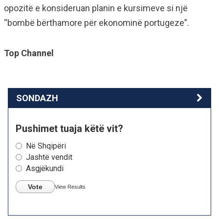
opozitë e konsideruan planin e kursimeve si një
“bombë bërthamore për ekonominë portugeze”.
Top Channel
SONDAZH
Pushimet tuaja këtë vit?
Në Shqipëri
Jashtë vendit
Asgjëkundi
Vote
View Results