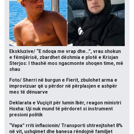
Ekskluzive/ “E ndoqa me vrap dhe…”, vrau shokun
e fëmijërisë, zbardhet dëshmia e plotë e Krisjan
Sterjos: I thashë mos ngacmonte shoqen time, më
shau
Foto/ Sherri në burgun e Fierit, zbulohet arma e
improvizuar që u përdor në përplasjen e ashpër
mes të dënuarve
Deklarata e Vuçiçit për lumin Ibër, reagon ministri
Hoxha: Uji nuk mund të përdoret si instrument
presioni politik
“Vapa” rriti inflacionin/ Transporti shtrenjtohet 8%
në vit, ushqimet dhe banesa rëndojnë familjet