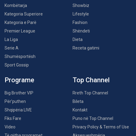
Kombëtarja
Showbiz
Kategoria Superiore
Lifestyle
Kategoria e Parë
Fashion
Premier League
Shëndeti
La Liga
Dieta
Serie A
Receta gatimi
Shumësportësh
Sport Gossip
Programe
Top Channel
Big Brother VIP
Rreth Top Channel
Për’puthen
Bileta
Shqipëria LIVE
Kontakt
Fiks Fare
Puno në Top Channel
Video
Privacy Policy & Terms of Use
Të gjitha programet
Aksesueshmëria