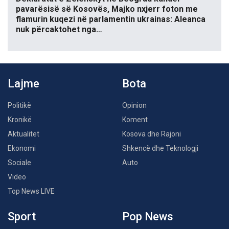
pavarësisë së Kosovës, Majko nxjerr foton me
flamurin kuqezi në parlamentin ukrainas: Aleanca
nuk përcaktohet nga…
Lajme
Bota
Politikë
Opinion
Kronikë
Koment
Aktualitet
Kosova dhe Rajoni
Ekonomi
Shkencë dhe Teknologji
Sociale
Auto
Video
Top News LIVE
Sport
Pop News