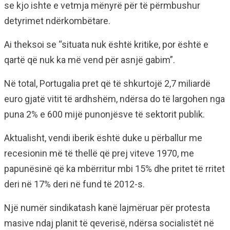
se kjo ishte e vetmja mënyrë për të përmbushur
detyrimet ndërkombëtare.
Ai theksoi se “situata nuk është kritike, por është e
qartë që nuk ka më vend për asnjë gabim”.
Në total, Portugalia pret që të shkurtojë 2,7 miliardë
euro gjatë vitit të ardhshëm, ndërsa do të largohen nga
puna 2% e 600 mijë punonjësve të sektorit publik.
Aktualisht, vendi iberik është duke u përballur me
recesionin më të thellë që prej viteve 1970, me
papunësinë që ka mbërritur mbi 15% dhe pritet të rritet
deri në 17% deri në fund të 2012-s.
Një numër sindikatash kanë lajmëruar për protesta
masive ndaj planit të qeverisë, ndërsa socialistët në