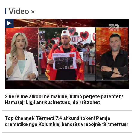
Video »
2 herë me alkool në makinë, humb përjetë patentën/
Hamataj: Ligji antikushtetues, do rrëzohet
Top Channel/ Tërmeti 7.4 shkund tokën! Pamje
dramatike nga Kolumbia, banorët vrapojnë të tmerruar