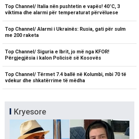
Top Channel/ Italia nën pushtetin e vapës! 40°C, 3
viktima dhe alarmi për temperaturat përvëluese
Top Channel/ Alarmi i Ukrainës: Rusia, gati për sulm
me 200 raketa
Top Channel/ Siguria e Ibrit, jo më nga KFOR!
Përgjegjësia i kalon Policisë së Kosovës
Top Channel/ Tërmet 7.4 ballë në Kolumbi, mbi 70 të
vdekur dhe shkatërrime të mëdha
Kryesore