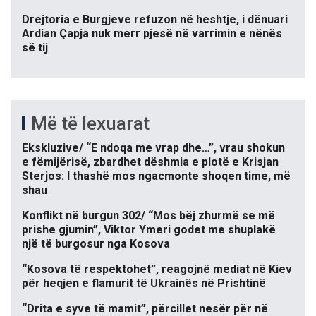
Drejtoria e Burgjeve refuzon në heshtje, i dënuari
Ardian Çapja nuk merr pjesë në varrimin e nënës
së tij
Më të lexuarat
Ekskluzive/ “E ndoqa me vrap dhe…”, vrau shokun
e fëmijërisë, zbardhet dëshmia e plotë e Krisjan
Sterjos: I thashë mos ngacmonte shoqen time, më
shau
Konflikt në burgun 302/ “Mos bëj zhurmë se më
prishe gjumin”, Viktor Ymeri godet me shuplakë
një të burgosur nga Kosova
“Kosova të respektohet”, reagojnë mediat në Kiev
për heqjen e flamurit të Ukrainës në Prishtinë
“Drita e syve të mamit”, përcillet nesër për në