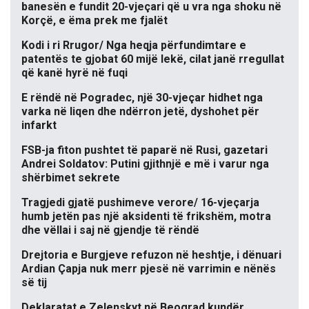
banesën e fundit 20-vjeçari që u vra nga shoku në
Korçë, e ëma prek me fjalët
Kodi i ri Rrugor/ Nga heqja përfundimtare e
patentës te gjobat 60 mijë lekë, cilat janë rregullat
që kanë hyrë në fuqi
E rëndë në Pogradec, një 30-vjeçar hidhet nga
varka në liqen dhe ndërron jetë, dyshohet për
infarkt
FSB-ja fiton pushtet të paparë në Rusi, gazetari
Andrei Soldatov: Putini gjithnjë e më i varur nga
shërbimet sekrete
Tragjedi gjatë pushimeve verore/ 16-vjeçarja
humb jetën pas një aksidenti të frikshëm, motra
dhe vëllai i saj në gjendje të rëndë
Drejtoria e Burgjeve refuzon në heshtje, i dënuari
Ardian Çapja nuk merr pjesë në varrimin e nënës
së tij
Deklaratat e Zelenskyt në Beograd kundër