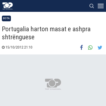
BOTA
Portugalia harton masat e ashpra
shtrënguese
15/10/2012 21:10