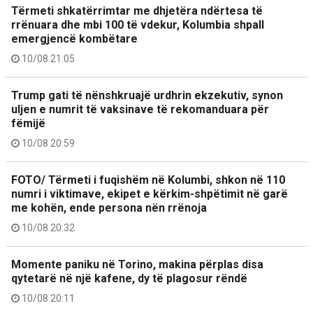
Tërmeti shkatërrimtar me dhjetëra ndërtesa të
rrënuara dhe mbi 100 të vdekur, Kolumbia shpall
emergjencë kombëtare
10/08 21:05
Trump gati të nënshkruajë urdhrin ekzekutiv, synon
uljen e numrit të vaksinave të rekomanduara për
fëmijë
10/08 20:59
FOTO/ Tërmeti i fuqishëm në Kolumbi, shkon në 110
numri i viktimave, ekipet e kërkim-shpëtimit në garë
me kohën, ende persona nën rrënoja
10/08 20:32
Momente paniku në Torino, makina përplas disa
qytetarë në një kafene, dy të plagosur rëndë
10/08 20:11