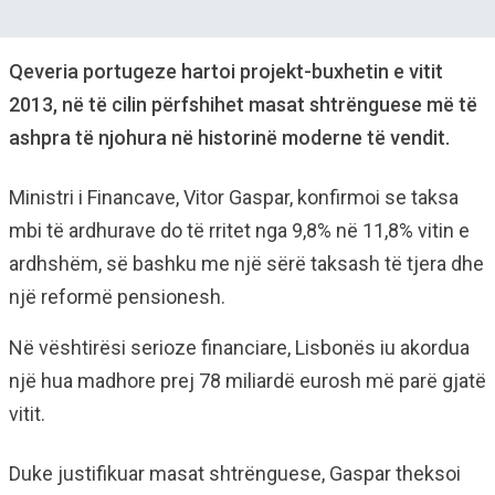
Qeveria portugeze hartoi projekt-buxhetin e vitit
2013, në të cilin përfshihet masat shtrënguese më të
ashpra të njohura në historinë moderne të vendit.
Ministri i Financave, Vitor Gaspar, konfirmoi se taksa
mbi të ardhurave do të rritet nga 9,8% në 11,8% vitin e
ardhshëm, së bashku me një sërë taksash të tjera dhe
një reformë pensionesh.
Në vështirësi serioze financiare, Lisbonës iu akordua
një hua madhore prej 78 miliardë eurosh më parë gjatë
vitit.
Duke justifikuar masat shtrënguese, Gaspar theksoi