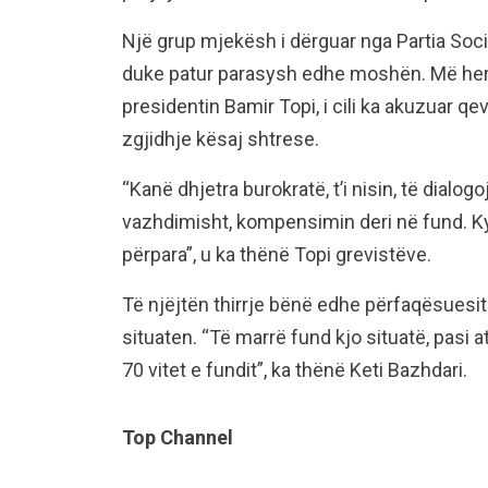
Një grup mjekësh i dërguar nga Partia Soci
duke patur parasysh edhe moshën. Më herë
presidentin Bamir Topi, i cili ka akuzuar qeve
zgjidhje kësaj shtrese.
“Kanë dhjetra burokratë, t’i nisin, të dial
vazhdimisht, kompensimin deri në fund. 
përpara”, u ka thënë Topi grevistëve.
Të njëjtën thirrje bënë edhe përfaqësuesit 
situaten. “Të marrë fund kjo situatë, pasi a
70 vitet e fundit”, ka thënë Keti Bazhdari.
Top Channel