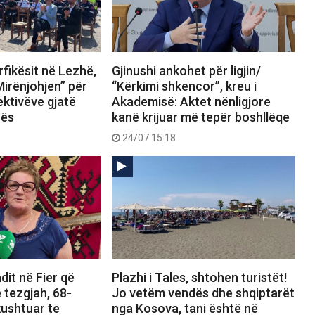
fikësit në Lezhë,
Gjinushi ankohet për ligjin/
Mirënjohjen” për
“Kërkimi shkencor”, kreu i
ektivëve gjatë
Akademisë: Aktet nënligjore
rës
kanë krijuar më tepër boshllëqe
24/07 15:18
dit në Fier që
Plazhi i Tales, shtohen turistët!
 tezgjah, 68-
Jo vetëm vendës dhe shqiptarët
kushtuar te
nga Kosova, tani është në