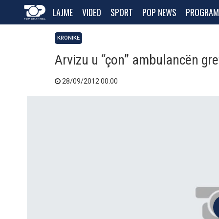
LAJME
VIDEO
SPORT
POP NEWS
PROGRAM
KRONIKË
Arvizu u “çon” ambulancën gre
28/09/2012 00:00