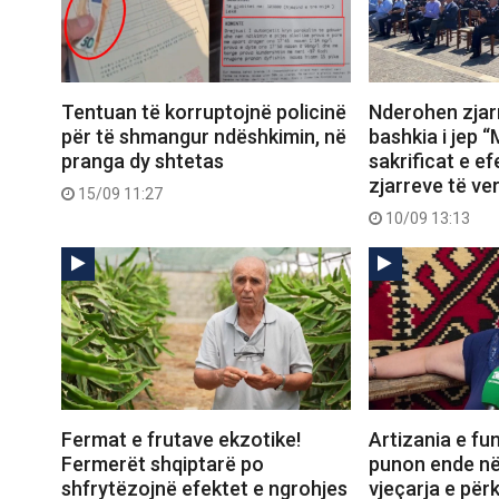
Tentuan të korruptojnë policinë
Nderohen zjarr
për të shmangur ndëshkimin, në
bashkia i jep “
pranga dy shtetas
sakrificat e ef
zjarreve të ve
15/09 11:27
10/09 13:13
Fermat e frutave ekzotike!
Artizania e fun
Fermerët shqiptarë po
punon ende në
shfrytëzojnë efektet e ngrohjes
vjeçarja e për