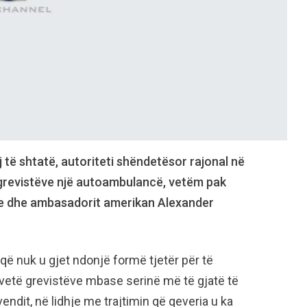
j të shtatë, autoriteti shëndetësor rajonal në
ë grevistëve një autoambulancë, vetëm pak
yre dhe ambasadorit amerikan Alexander
ë nuk u gjet ndonjë formë tjetër për të
vetë grevistëve mbase serinë më të gjatë të
endit, në lidhje me trajtimin që qeveria u ka