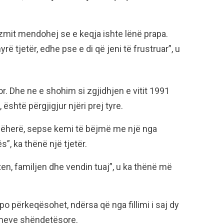
izmit mendohej se e keqja ishte lënë prapa.
ë tjetër, edhe pse e di që jeni të frustruar”, u
r. Dhe ne e shohim si zgjidhjen e vitit 1991
shtë përgjigjur njëri prej tyre.
ëherë, sepse kemi të bëjmë me një nga
, ka thënë një tjetër.
eten, familjen dhe vendin tuaj”, u ka thënë më
o përkeqësohet, ndërsa që nga fillimi i saj dy
lemeve shëndetësore.