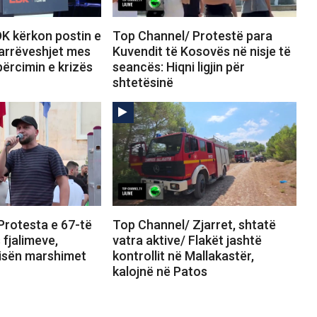
K kërkon postin e
Top Channel/ Protestë para
Marrëveshjet mes
Kuvendit të Kosovës në nisje të
përcimin e krizës
seancës: Hiqni ligjin për
shtetësinë
Protesta e 67-të
Top Channel/ Zjarret, shtatë
 fjalimeve,
vatra aktive/ Flakët jashtë
nisën marshimet
kontrollit në Mallakastër,
kalojnë në Patos