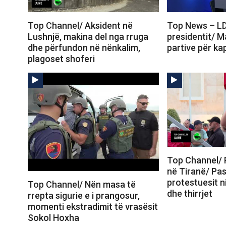
Top Channel/ Aksident në
Top News – LD
Lushnjë, makina del nga rruga
presidentit/ 
dhe përfundon në nënkalim,
partive për ka
plagoset shoferi
Top Channel/ 
në Tiranë/ Pas
protestuesit 
Top Channel/ Nën masa të
dhe thirrjet
rrepta sigurie e i prangosur,
momenti ekstradimit të vrasësit
Sokol Hoxha