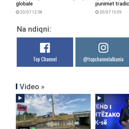
globale
punimet tradic
23/07 12:38
20/07 15:09
Na ndiqni:
Top Channel
@topchannelalbania
Video »