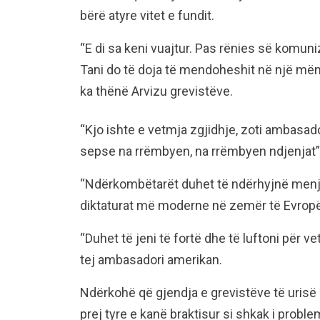
bërë atyre vitet e fundit.
“E di sa keni vuajtur. Pas rënies së komun
Tani do të doja të mendoheshit në një mënyr
ka thënë Arvizu grevistëve.
“Kjo ishte e vetmja zgjidhje, zoti ambasado
sepse na rrëmbyen, na rrëmbyen ndjenjat”, ë
“Ndërkombëtarët duhet të ndërhyjnë menj
diktaturat më moderne në zemër të Evropës”
“Duhet të jeni të fortë dhe të luftoni për v
tej ambasadori amerikan.
Ndërkohë që gjendja e grevistëve të urisë p
prej tyre e kanë braktisur si shkak i prob