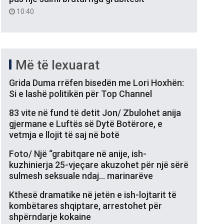
10:40
Më të lexuarat
Grida Duma rrëfen bisedën me Lori Hoxhën:
Si e lashë politikën për Top Channel
83 vite në fund të detit Jon/ Zbulohet anija
gjermane e Luftës së Dytë Botërore, e
vetmja e llojit të saj në botë
Foto/ Një “grabitqare në anije, ish-
kuzhinierja 25-vjeçare akuzohet për një sërë
sulmesh seksuale ndaj… marinarëve
Kthesë dramatike në jetën e ish-lojtarit të
kombëtares shqiptare, arrestohet për
shpërndarje kokaine