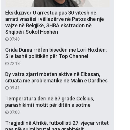
Ekskluzive/ U arrestua pas 30 vitesh në
arrati vrasësi i vëllezërve në Patos dhe një
vajze në Belgjikë, SHBA ekstradon në
Shqipëri Sokol Hoxhën
07:40
Grida Duma rrëfen bisedën me Lori Hoxhën:
Si e lashë politikën për Top Channel
22:18
Dy vatra zjarri mbeten aktive në Elbasan,
situata më problematike në Malin e Dardhës
09:41
Temperatura deri në 37 gradë Celsius,
parashikimi i motit për ditën e sotme
07:00
Tragjedi në Afrikë, futbollisti 27-vjeçar vritet
pas një sulmi brutal nga grabitësit