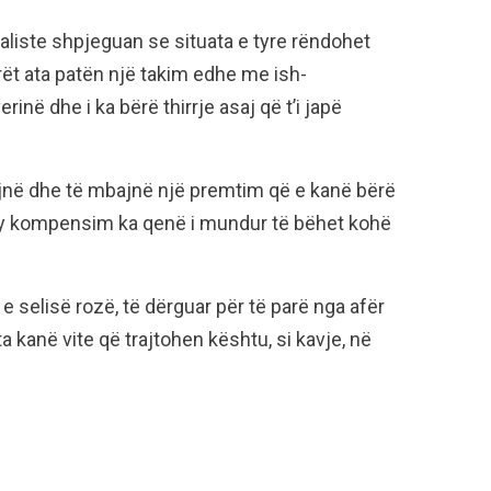
aliste shpjeguan se situata e tyre rëndohet
t ata patën një takim edhe me ish-
rinë dhe i ka bërë thirrje asaj që t’i japë
ogojnë dhe të mbajnë një premtim që e kanë bërë
Ky kompensim ka qenë i mundur të bëhet kohë
e selisë rozë, të dërguar për të parë nga afër
ta kanë vite që trajtohen kështu, si kavje, në