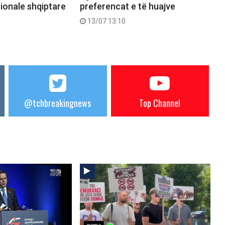
ionale shqiptare
preferencat e të huajve
13/07 13:10
@tchbreakingnews
Top Channel