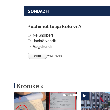
SONDAZH
Pushimet tuaja këtë vit?
Në Shqipëri
Jashtë vendit
Asgjëkundi
Vote
View Results
Kronikë »