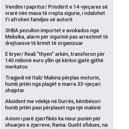
Vendim i papritur/ Prindërit e 14-vjeçares së
vrarë nën masa të rrepta sigurie, i ndalohet
t’i afrohen familjes së autorit
SHBA pezullon importet e avokados nga
Meksika, alarm për sigurinë pas arrestimit të
drejtuesve të krimit të organizuar
E kryer/ Reali “thyen” arkën, transferon për
140 milionë euro yllin që kërkoi gjatë gjithë
merkatos
Tragjedi në Itali/ Makina përplas motorin,
humb jetën nga plagët e marra 33-vjeçari
shqiptar
Aksident me vdekje në Durrës, këmbësori
humb jetën pasi përplaset nga një makinë
Avioni i parë zjarrfikës ka nisur punën për
shuarjen e zjarreve, Rama: Gusht sfidues, na