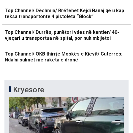
Top Channel/ Dëshmia/ Rrëfehet Kejdi Banaj që u kap
teksa transportonte 4 pistoleta “Glock”
Top Channel/ Durrës, punëtori vdes në kantier/ 40-
vjeçari u transportua në spital, por nuk mbijetoi
Top Channel/ OKB thirrje Moskës e Kievit/ Guterres:
Ndalni sulmet me raketa e dronë
Kryesore