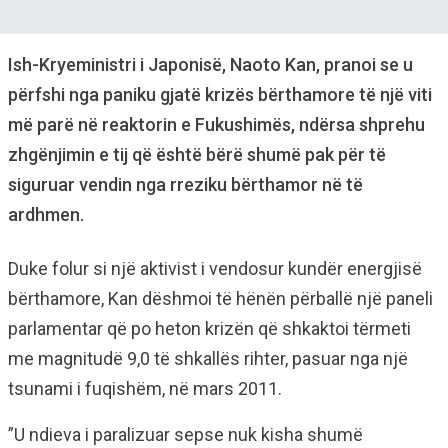
Ish-Kryeministri i Japonisë, Naoto Kan, pranoi se u
përfshi nga paniku gjatë krizës bërthamore të një viti
më parë në reaktorin e Fukushimës, ndërsa shprehu
zhgënjimin e tij që është bërë shumë pak për të
siguruar vendin nga rreziku bërthamor në të
ardhmen.
Duke folur si një aktivist i vendosur kundër energjisë
bërthamore, Kan dëshmoi të hënën përballë një paneli
parlamentar që po heton krizën që shkaktoi tërmeti
me magnitudë 9,0 të shkallës rihter, pasuar nga një
tsunami i fuqishëm, në mars 2011.
”U ndieva i paralizuar sepse nuk kisha shumë