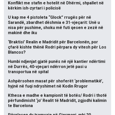
Konflikt me stafin e hotelit në Dhërmi, shpallet në
kërkim ish-zyrtari i policisë
U kap me 4 pistoleta “Glock” rrugës për në
Sarandë, zbardhet dëshmia e 31-vjeçarit: Unë u
nisa për pushime, shoku më futi qesen e zezë në
makinë dhe iku
‘Braktisi’ Realin e Madridit për Barcelonën, por
çfarë kishte thënë Rodri përpara dy vitesh për Los
Blancos?
Humbi ndjenjat gjatë punës në një kantier ndërtimi
në Durrës, 40-vjeçari ndërron jetë pasi u
transportua në spital
Ashpërsohen masat për shoferët ‘problematikë’,
hyjnë në fuqi ndryshimet në Kodin Rrugor
Kthesa e madhe e kampionit të botës/ Rodri i thotë
përfundimisht ‘jo’ Realit të Madridit, zgjodhi kalimin
te Barcelona
Përplasen dy tramvaje në Gjermani, mbi 20