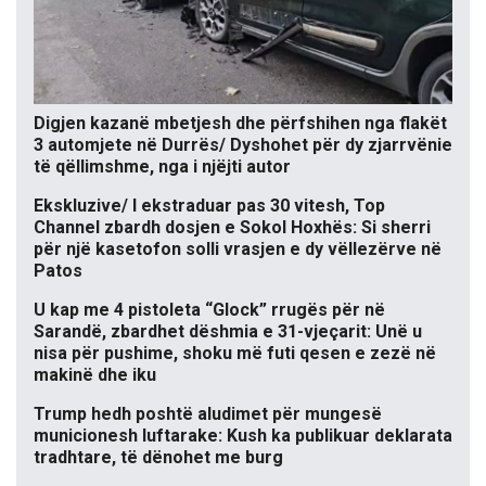
Digjen kazanë mbetjesh dhe përfshihen nga flakët
3 automjete në Durrës/ Dyshohet për dy zjarrvënie
të qëllimshme, nga i njëjti autor
Ekskluzive/ I ekstraduar pas 30 vitesh, Top
Channel zbardh dosjen e Sokol Hoxhës: Si sherri
për një kasetofon solli vrasjen e dy vëllezërve në
Patos
U kap me 4 pistoleta “Glock” rrugës për në
Sarandë, zbardhet dëshmia e 31-vjeçarit: Unë u
nisa për pushime, shoku më futi qesen e zezë në
makinë dhe iku
Trump hedh poshtë aludimet për mungesë
municionesh luftarake: Kush ka publikuar deklarata
tradhtare, të dënohet me burg