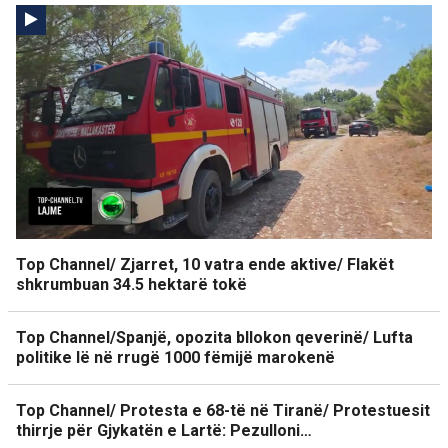
Top Channel/ Zjarret, 10 vatra ende aktive/ Flakët
shkrumbuan 34.5 hektarë tokë
Top Channel/Spanjë, opozita bllokon qeverinë/ Lufta
politike lë në rrugë 1000 fëmijë marokenë
Top Channel/ Protesta e 68-të në Tiranë/ Protestuesit
thirrje për Gjykatën e Lartë: Pezulloni…