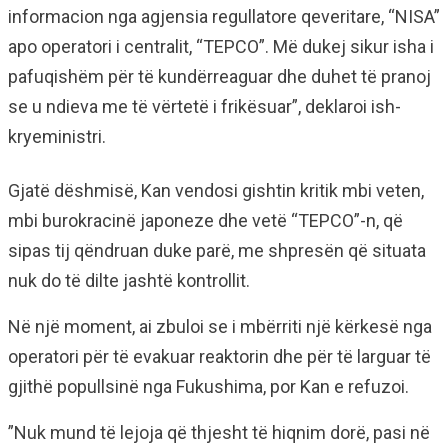
informacion nga agjensia regullatore qeveritare, “NISA”
apo operatori i centralit, “TEPCO”. Më dukej sikur isha i
pafuqishëm për të kundërreaguar dhe duhet të pranoj
se u ndieva me të vërtetë i frikësuar”, deklaroi ish-
kryeministri.
Gjatë dëshmisë, Kan vendosi gishtin kritik mbi veten,
mbi burokracinë japoneze dhe vetë “TEPCO”-n, që
sipas tij qëndruan duke parë, me shpresën që situata
nuk do të dilte jashtë kontrollit.
Në një moment, ai zbuloi se i mbërriti një kërkesë nga
operatori për të evakuar reaktorin dhe për të larguar të
gjithë popullsinë nga Fukushima, por Kan e refuzoi.
”Nuk mund të lejoja që thjesht të hiqnim dorë, pasi në