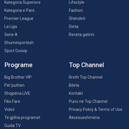
Kategoria Superiore
Lifestyle
Kategoria e Parë
Fashion
Premier League
Shëndeti
La Liga
Dieta
Serie A
Receta gatimi
Shumësportësh
Sport Gossip
Programe
Top Channel
Big Brother VIP
Rreth Top Channel
Për’puthen
Bileta
Shqipëria LIVE
Kontakt
Fiks Fare
Puno në Top Channel
Video
Privacy Policy & Terms of Use
Të gjitha programet
Aksesueshmëria
Guida TV