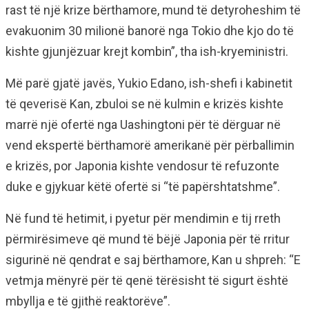
rast të një krize bërthamore, mund të detyroheshim të
evakuonim 30 milionë banorë nga Tokio dhe kjo do të
kishte gjunjëzuar krejt kombin”, tha ish-kryeministri.
Më parë gjatë javës, Yukio Edano, ish-shefi i kabinetit
të qeverisë Kan, zbuloi se në kulmin e krizës kishte
marrë një ofertë nga Uashingtoni për të dërguar në
vend ekspertë bërthamorë amerikanë për përballimin
e krizës, por Japonia kishte vendosur të refuzonte
duke e gjykuar këtë ofertë si “të papërshtatshme”.
Në fund të hetimit, i pyetur për mendimin e tij rreth
përmirësimeve që mund të bëjë Japonia për të rritur
sigurinë në qendrat e saj bërthamore, Kan u shpreh: “E
vetmja mënyrë për të qenë tërësisht të sigurt është
mbyllja e të gjithë reaktorëve”.