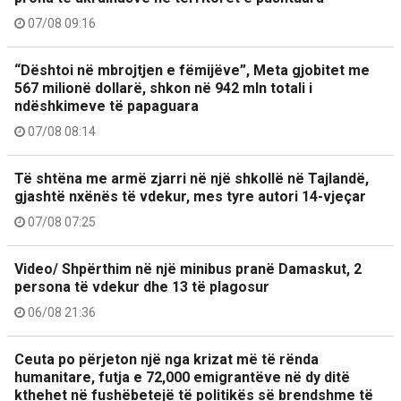
07/08 09:16
“Dështoi në mbrojtjen e fëmijëve”, Meta gjobitet me
567 milionë dollarë, shkon në 942 mln totali i
ndëshkimeve të papaguara
07/08 08:14
Të shtëna me armë zjarri në një shkollë në Tajlandë,
gjashtë nxënës të vdekur, mes tyre autori 14-vjeçar
07/08 07:25
Video/ Shpërthim në një minibus pranë Damaskut, 2
persona të vdekur dhe 13 të plagosur
06/08 21:36
Ceuta po përjeton një nga krizat më të rënda
humanitare, futja e 72,000 emigrantëve në dy ditë
kthehet në fushëbetejë të politikës së brendshme të