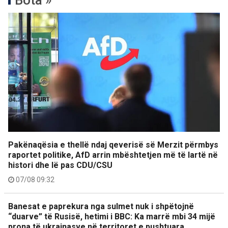
Bota »
Pakënaqësia e thellë ndaj qeverisë së Merzit përmbys
raportet politike, AfD arrin mbështetjen më të lartë në
histori dhe lë pas CDU/CSU
07/08 09:32
Banesat e paprekura nga sulmet nuk i shpëtojnë
“duarve” të Rusisë, hetimi i BBC: Ka marrë mbi 34 mijë
prona të ukrainasve në territoret e pushtuara