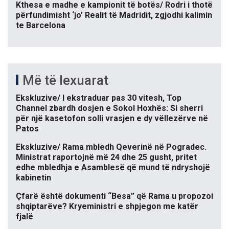
Kthesa e madhe e kampionit të botës/ Rodri i thotë
përfundimisht ‘jo’ Realit të Madridit, zgjodhi kalimin
te Barcelona
Më të lexuarat
Ekskluzive/ I ekstraduar pas 30 vitesh, Top
Channel zbardh dosjen e Sokol Hoxhës: Si sherri
për një kasetofon solli vrasjen e dy vëllezërve në
Patos
Ekskluzive/ Rama mbledh Qeverinë në Pogradec.
Ministrat raportojnë më 24 dhe 25 gusht, pritet
edhe mbledhja e Asamblesë që mund të ndryshojë
kabinetin
Çfarë është dokumenti “Besa” që Rama u propozoi
shqiptarëve? Kryeministri e shpjegon me katër
fjalë