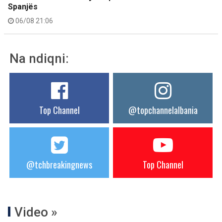
Spanjës
06/08 21:06
Na ndiqni:
Top Channel
@topchannelalbania
@tchbreakingnews
Top Channel
Video »