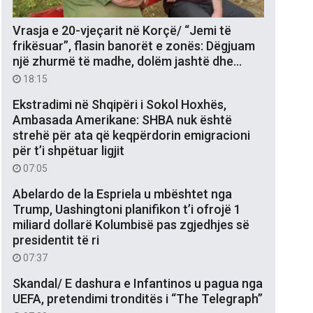
Vrasja e 20-vjeçarit në Korçë/ “Jemi të
frikësuar”, flasin banorët e zonës: Dëgjuam
një zhurmë të madhe, dolëm jashtë dhe…
18:15
Ekstradimi në Shqipëri i Sokol Hoxhës,
Ambasada Amerikane: SHBA nuk është
strehë për ata që keqpërdorin emigracioni
për t’i shpëtuar ligjit
07:05
Abelardo de la Espriela u mbështet nga
Trump, Uashingtoni planifikon t’i ofrojë 1
miliard dollarë Kolumbisë pas zgjedhjes së
presidentit të ri
07:37
Skandal/ E dashura e Infantinos u pagua nga
UEFA, pretendimi tronditës i “The Telegraph”