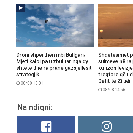
Droni shpërthen mbi Bullgari/
Shqetësimet p
Mjeti kaloi pa u zbuluar nga dy
sulmeve në raj
shtete dhe ra pranë gazsjellësit
kufizon lëvizje
strategjik
tregtare që ud
Detit të Zi pë
08/08 15:31
08/08 14:56
Na ndiqni: