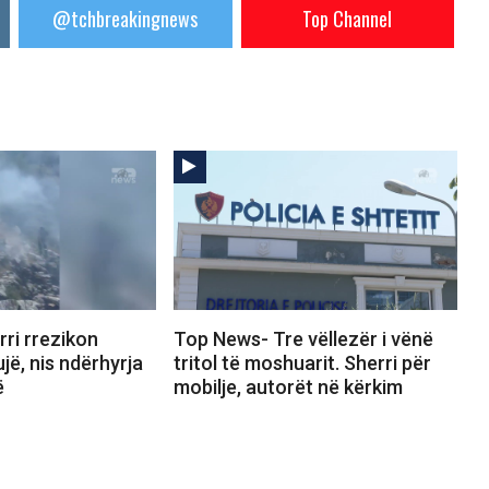
@tchbreakingnews
Top Channel
ri rrezikon
Top News- Tre vëllezër i vënë
jë, nis ndërhyrja
tritol të moshuarit. Sherri për
ë
mobilje, autorët në kërkim