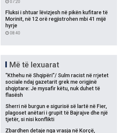
07:20
Fluksi i shtuar lëvizjesh në pikën kufitare të
Morinit, në 12 orë regjistrohen mbi 41 mijë
hyrje
08:40
Më të lexuarat
“Kthehu në Shqipëri”/ Sulm racist në rrjetet
sociale ndaj gazetarit grek me origjinë
shqiptare: Je mysafir këtu, nuk duhet të
flasësh
Sherri në burgun e sigurisë së lartë në Fier,
plagoset anëtari i grupit të Bajrajve dhe një
tjetër, si nisi konflikti
Zbardhen detaje nga vrasja në Korçë,