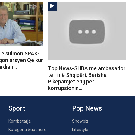
 e sulmon SPAK-
egon arsyen Që kur
gardian…
Top News-SHBA me ambasador
të ri në Shqipëri, Berisha
Pikëpamjet e tij për
korrupsionin…
Sport
Pop News
Kombëtarja
Showbiz
Kategoria Superiore
Lifestyle