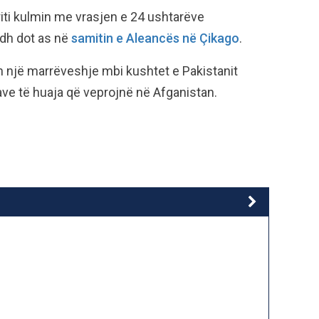
riti kulmin me vrasjen e 24 ushtarëve
idh dot as në
samitin e Aleancës në Çikago
.
in një marrëveshje mbi kushtet e Pakistanit
pave të huaja që veprojnë në Afganistan.