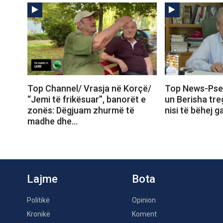
Top Channel/ Vrasja në Korçë/
Top News-Pse
“Jemi të frikësuar”, banorët e
un Berisha tr
zonës: Dëgjuam zhurmë të
nisi të bëhej 
madhe dhe…
Lajme
Bota
Politikë
Opinion
Kronikë
Koment