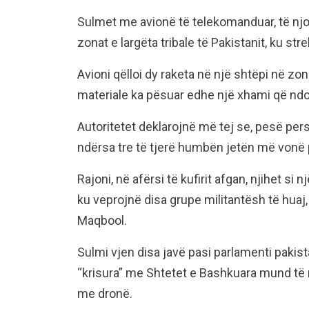
Sulmet me avionë të telekomanduar, të nj
zonat e largëta tribale të Pakistanit, ku s
Avioni qëlloi dy raketa në një shtëpi në 
materiale ka pësuar edhe një xhami që ndo
Autoritetet deklarojnë më tej se, pesë per
ndërsa tre të tjerë humbën jetën më vonë 
Rajoni, në afërsi të kufirit afgan, njihet si
ku veprojnë disa grupe militantësh të huaj
Maqbool.
Sulmi vjen disa javë pasi parlamenti pakis
“krisura” me Shtetet e Bashkuara mund të
me dronë.