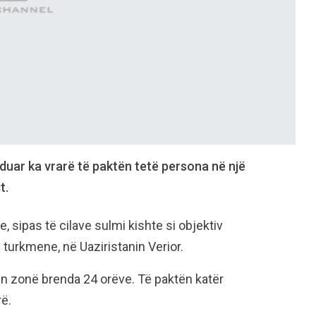
uar ka vrarë të paktën tetë persona në një
t.
e, sipas të cilave sulmi kishte si objektiv
 turkmene, në Uaziristanin Verior.
tën zonë brenda 24 orëve. Të paktën katër
rë.