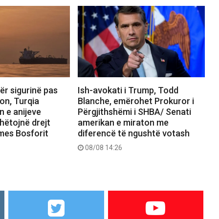
ër sigurinë pas
Ish-avokati i Trump, Todd
on, Turqia
Blanche, emërohet Prokuror i
n e anijeve
Përgjithshëmi i SHBA/ Senati
hëtojnë drejt
amerikan e miraton me
rmes Bosforit
diferencë të ngushtë votash
08/08 14:26