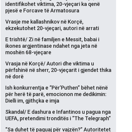
identifikohet viktima, 20-vjeçari ka qenë
pjesë e Forcave të Armatosura
Vrasje me kallashnikov në Korçë,
ekzekutohet 20-vjeçari, autori në arrati
E trishtë/ Zi në familjen e Messit, babai i
ikones argjentinase ndahet nga jeta në
moshën 68-vjeçare
Vrasja në Korçë/ Autori dhe viktima u
përfshinë në sherr, 20-vjeçarit i gjendet thika
në dorë
Ish konkurrentja e “Për’Puthen” bëhet nënë
për herë të parë, emocionon me dedikimin:
Dielli im, gjithçka e imja
Skandal/ E dashura e Infantinos u pagua nga
UEFA, pretendimi tronditës i “The Telegraph”
“Sa duhet të paguaj për vajzën?” Autoritetet