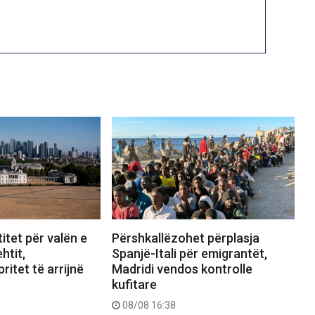
itet për valën e
Përshkallëzohet përplasja
htit,
Spanjë-Itali për emigrantët,
ritet të arrijnë
Madridi vendos kontrolle
kufitare
08/08 16:38