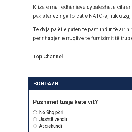
Kriza e marrëdhënieve dypalëshe, e cila ar
pakistanez nga forcat e NATO-s, nuk u zgj
Të dyja palët e patën të pamundur të arrin
për rihapjen e rrugëve të furnizimit të tru
Top Channel
SONDAZH
Pushimet tuaja këtë vit?
Në Shqipëri
Jashtë vendit
Asgjëkundi