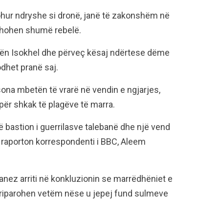
ohur ndryshe si dronë, janë të zakonshëm në
trehohen shumë rebelë.
zonën Isokhel dhe përveç kësaj ndërtese dëme
dhet pranë saj.
sona mbetën të vrarë në vendin e ngjarjes,
për shkak të plagëve të marra.
 një bastion i guerrilasve talebanë dhe një vend
, raporton korrespondenti i BBC, Aleem
tanez arriti në konkluzionin se marrëdhëniet e
 riparohen vetëm nëse u jepej fund sulmeve