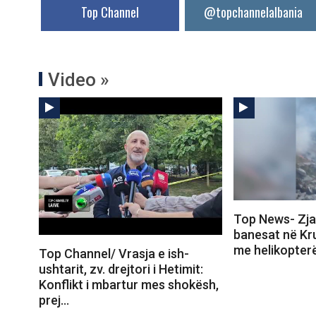
Top Channel
@topchannelalbania
Video »
Top News- Zjar
banesat në Kru
me helikopter
Top Channel/ Vrasja e ish-
ushtarit, zv. drejtori i Hetimit:
Konflikt i mbartur mes shokësh,
prej…