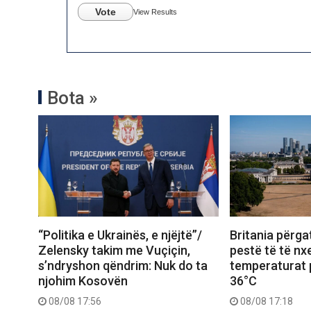
Vote
View Results
Bota »
“Politika e Ukrainës, e njëjtë”/
Britania përgat
Zelensky takim me Vuçiçin,
pestë të të nxe
s’ndryshon qëndrim: Nuk do ta
temperaturat p
njohim Kosovën
36°C
08/08 17:56
08/08 17:18