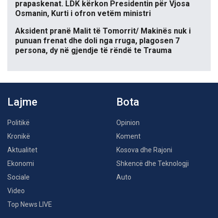
prapaskenat. LDK kërkon Presidentin për Vjosa
Osmanin, Kurti i ofron vetëm ministri
Aksident pranë Malit të Tomorrit/ Makinës nuk i
punuan frenat dhe doli nga rruga, plagosen 7
persona, dy në gjendje të rëndë te Trauma
Lajme
Bota
Politikë
Opinion
Kronikë
Koment
Aktualitet
Kosova dhe Rajoni
Ekonomi
Shkencë dhe Teknologji
Sociale
Auto
Video
Top News LIVE