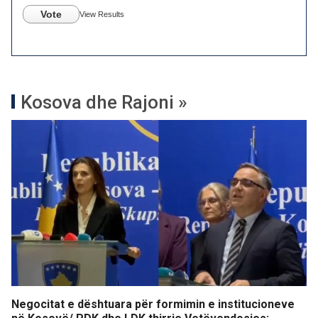
Vote
View Results
Kosova dhe Rajoni »
Negocitat e dështuara për formimin e institucioneve