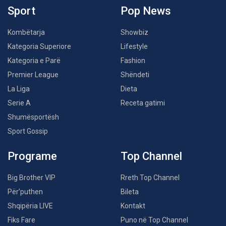
Sport
Pop News
Kombëtarja
Showbiz
Kategoria Superiore
Lifestyle
Kategoria e Parë
Fashion
Premier League
Shëndeti
La Liga
Dieta
Serie A
Receta gatimi
Shumësportësh
Sport Gossip
Programe
Top Channel
Big Brother VIP
Rreth Top Channel
Për’puthen
Bileta
Shqipëria LIVE
Kontakt
Fiks Fare
Puno në Top Channel