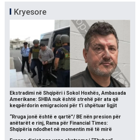
Kryesore
Ekstradimi në Shqipëri i Sokol Hoxhës, Ambasada
Amerikane: SHBA nuk është strehë për ata që
keqpërdorin emigracioni për t’i shpëtuar ligjit
“Rruga jonë është e qartë”/ BE nën presion për
anëtarët e rinj, Rama për Financial Times:
Shqipëria ndodhet në momentin më të mirë