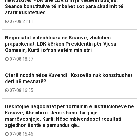
në Kosovë/ PDK dhe LDK thirrje Vetëvendosjes:
Seanca konstituive të mbahet sot para skadimit të
afatit kushtetues
07/08 21:11
Negociatat e dështuara në Kosovë, zbulohen
prapaskenat. LDK kërkon Presidentin për Vjosa
Osmanin, Kurti i ofron vetëm ministri
07/08 18:37
Çfarë ndodh nëse Kuvendi i Kosovës nuk konstituohet
deri në mesnatë?
07/08 16:55
Dështojnë negociatat për formimin e institucioneve në
Kosovë, Abdixhiku: Jemi shumë larg një
marrëveshjeje. Kurti: Nëse mbivendoset rezultati
zgjedhor është e pamundur që…
07/08 15:46