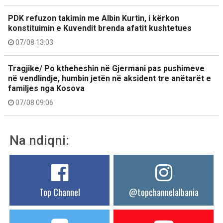
PDK refuzon takimin me Albin Kurtin, i kërkon
konstituimin e Kuvendit brenda afatit kushtetues
07/08 13:03
Tragjike/ Po ktheheshin në Gjermani pas pushimeve
në vendlindje, humbin jetën në aksident tre anëtarët e
familjes nga Kosova
07/08 09:06
Na ndiqni:
Top Channel
@topchannelalbania