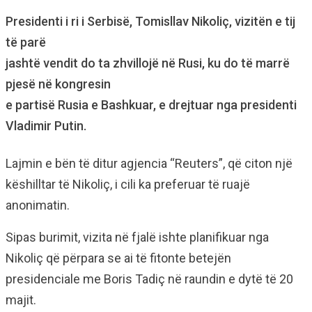
Presidenti i ri i Serbisë, Tomisllav Nikoliç, vizitën e tij
të parë
jashtë vendit do ta zhvillojë në Rusi, ku do të marrë
pjesë në kongresin
e partisë Rusia e Bashkuar, e drejtuar nga presidenti
Vladimir Putin.
Lajmin e bën të ditur agjencia “Reuters”, që citon një
këshilltar të Nikoliç, i cili ka preferuar të ruajë
anonimatin.
Sipas burimit, vizita në fjalë ishte planifikuar nga
Nikoliç që përpara se ai të fitonte betejën
presidenciale me Boris Tadiç në raundin e dytë të 20
majit.