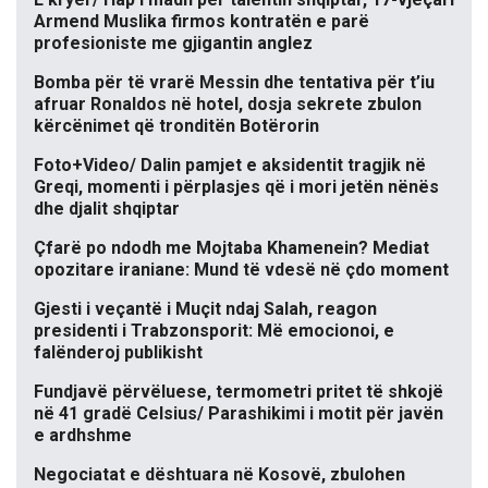
Armend Muslika firmos kontratën e parë
profesioniste me gjigantin anglez
Bomba për të vrarë Messin dhe tentativa për t’iu
afruar Ronaldos në hotel, dosja sekrete zbulon
kërcënimet që tronditën Botërorin
Foto+Video/ Dalin pamjet e aksidentit tragjik në
Greqi, momenti i përplasjes që i mori jetën nënës
dhe djalit shqiptar
Çfarë po ndodh me Mojtaba Khamenein? Mediat
opozitare iraniane: Mund të vdesë në çdo moment
Gjesti i veçantë i Muçit ndaj Salah, reagon
presidenti i Trabzonsporit: Më emocionoi, e
falënderoj publikisht
Fundjavë përvëluese, termometri pritet të shkojë
në 41 gradë Celsius/ Parashikimi i motit për javën
e ardhshme
Negociatat e dështuara në Kosovë, zbulohen