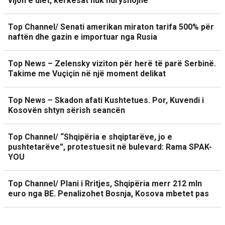
vijon e ulët, kërkesat nuk ndryshojnë
Top Channel/ Senati amerikan miraton tarifa 500% për
naftën dhe gazin e importuar nga Rusia
Top News – Zelensky viziton për herë të parë Serbinë.
Takime me Vuçiçin në një moment delikat
Top News – Skadon afati Kushtetues. Por, Kuvendi i
Kosovën shtyn sërish seancën
Top Channel/ “Shqipëria e shqiptarëve, jo e
pushtetarëve”, protestuesit në bulevard: Rama SPAK-
YOU
Top Channel/ Plani i Rritjes, Shqipëria merr 212 mln
euro nga BE. Penalizohet Bosnja, Kosova mbetet pas