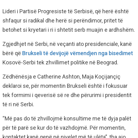
Lideri i Partisë Progresiste të Serbisë, që herë është
shfaqur si radikal dhe herë si perëndimor, pritet të
betohet si kryetari i ri i shtetit serb muajin e ardhshëm.
Zgjedhjet në Serbi, në veçanti ato presidenciale, kanë
bërë që
Brukseli të devijojë vëmendjen nga bisedimet
Kosovë-Serbi tek zhvillimet politike në Beograd.
Zëdhënësja e Catherine Ashton, Maja Koçijançiç
deklaroi se, për momentin Brukseli është i fokusuar
tek formimi i qeverisë së re dhe përurimi i presidentit
të ri në Serbi.
“Më pas do të zhvillojmë konsultime me të dyja palët
për të parë se kur do të vazhdojmë. Për momentin,
kontaktet kanë qenë në nivelet më të ulëta”, tha ajo.