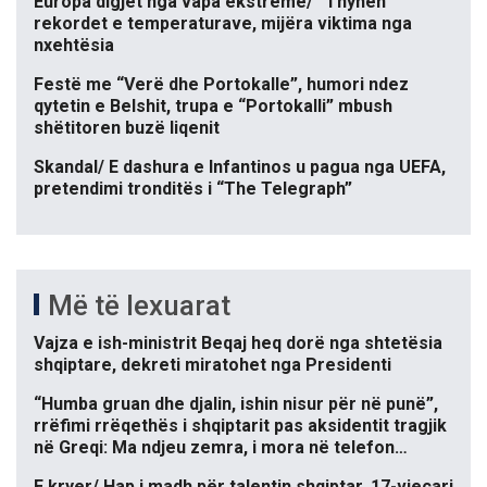
Europa digjet nga vapa ekstreme/ “Thyhen”
rekordet e temperaturave, mijëra viktima nga
nxehtësia
Festë me “Verë dhe Portokalle”, humori ndez
qytetin e Belshit, trupa e “Portokalli” mbush
shëtitoren buzë liqenit
Skandal/ E dashura e Infantinos u pagua nga UEFA,
pretendimi tronditës i “The Telegraph”
Më të lexuarat
Vajza e ish-ministrit Beqaj heq dorë nga shtetësia
shqiptare, dekreti miratohet nga Presidenti
“Humba gruan dhe djalin, ishin nisur për në punë”,
rrëfimi rrëqethës i shqiptarit pas aksidentit tragjik
në Greqi: Ma ndjeu zemra, i mora në telefon…
E kryer/ Hap i madh për talentin shqiptar, 17-vjeçari