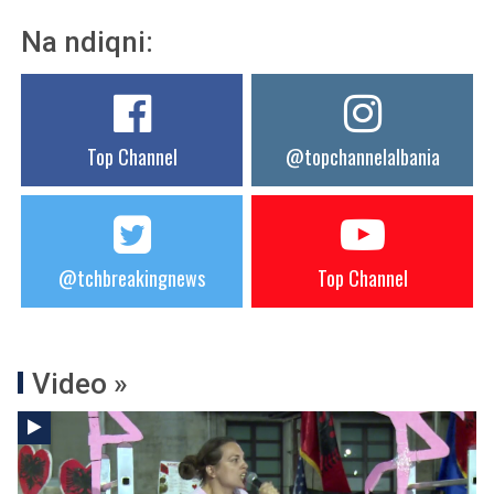
Na ndiqni:
Top Channel
@topchannelalbania
@tchbreakingnews
Top Channel
Video »