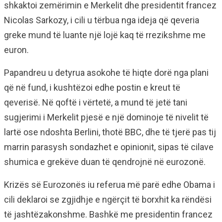
shkaktoi zemërimin e Merkelit dhe presidentit francez
Nicolas Sarkozy, i cili u tërbua nga ideja që qeveria
greke mund të luante një lojë kaq të rrezikshme me
euron.
Papandreu u detyrua asokohe të hiqte dorë nga plani
që në fund, i kushtëzoi edhe postin e kreut të
qeverisë. Në qoftë i vërtetë, a mund të jetë tani
sugjerimi i Merkelit pjesë e një dominoje të nivelit të
lartë ose ndoshta Berlini, thotë BBC, dhe të tjerë pas tij
marrin parasysh sondazhet e opinionit, sipas të cilave
shumica e grekëve duan të qendrojnë në eurozonë.
Krizës së Eurozonës iu referua më parë edhe Obama i
cili deklaroi se zgjidhje e ngërçit të borxhit ka rëndësi
të jashtëzakonshme. Bashkë me presidentin francez