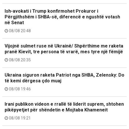
Ish-avokati i Trump konfirmohet Prokuror i
Përgjithshëm i SHBA-së, diferencë e ngushtë votash
në Senat
08/08 20:48
Vijojnë sulmet ruse në Ukrainë/ Shpërthime me raketa
pranë Kievit, tre persona të vrarë, mes tyre një fëmijë
08/08 20:35
Ukraina siguron raketa Patriot nga SHBA, Zelensky: Do
të kemi dërgesa çdo muaj
08/08 19:46
Irani publikon videon e rrallë të liderit suprem, shtohen
pikëpyetjet për shëndetin e Mojtaba Khameneit
08/08 19:21