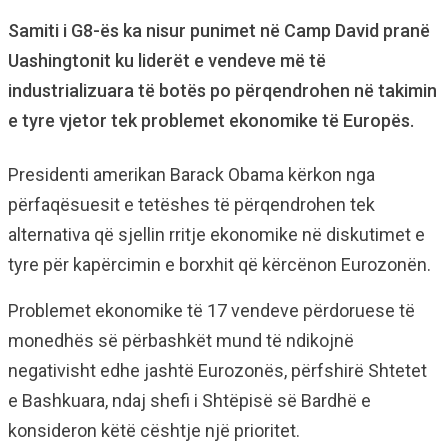
Samiti i G8-ës ka nisur punimet në Camp David pranë
Uashingtonit ku liderët e vendeve më të
industrializuara të botës po përqendrohen në takimin
e tyre vjetor tek problemet ekonomike të Europës.
Presidenti amerikan Barack Obama kërkon nga
përfaqësuesit e tetëshes të përqendrohen tek
alternativa që sjellin rritje ekonomike në diskutimet e
tyre për kapërcimin e borxhit që kërcënon Eurozonën.
Problemet ekonomike të 17 vendeve përdoruese të
monedhës së përbashkët mund të ndikojnë
negativisht edhe jashtë Eurozonës, përfshirë Shtetet
e Bashkuara, ndaj shefi i Shtëpisë së Bardhë e
konsideron këtë cështje një prioritet.