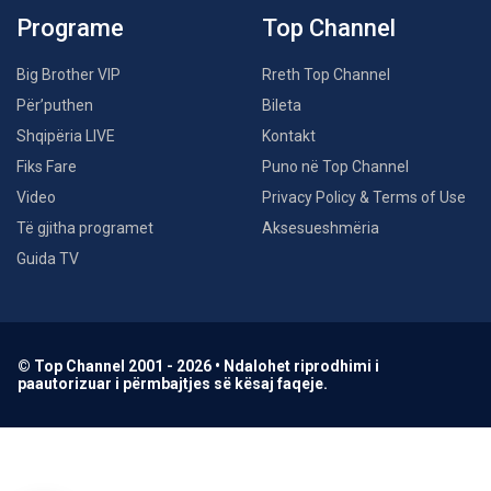
Programe
Top Channel
Big Brother VIP
Rreth Top Channel
Për’puthen
Bileta
Shqipëria LIVE
Kontakt
Fiks Fare
Puno në Top Channel
Video
Privacy Policy & Terms of Use
Të gjitha programet
Aksesueshmëria
Guida TV
© Top Channel 2001 - 2026 • Ndalohet riprodhimi i
paautorizuar i përmbajtjes së kësaj faqeje.