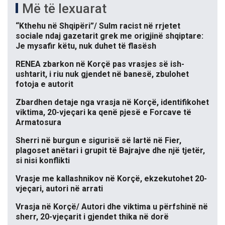
Më të lexuarat
“Kthehu në Shqipëri”/ Sulm racist në rrjetet
sociale ndaj gazetarit grek me origjinë shqiptare:
Je mysafir këtu, nuk duhet të flasësh
RENEA zbarkon në Korçë pas vrasjes së ish-
ushtarit, i riu nuk gjendet në banesë, zbulohet
fotoja e autorit
Zbardhen detaje nga vrasja në Korçë, identifikohet
viktima, 20-vjeçari ka qenë pjesë e Forcave të
Armatosura
Sherri në burgun e sigurisë së lartë në Fier,
plagoset anëtari i grupit të Bajrajve dhe një tjetër,
si nisi konflikti
Vrasje me kallashnikov në Korçë, ekzekutohet 20-
vjeçari, autori në arrati
Vrasja në Korçë/ Autori dhe viktima u përfshinë në
sherr, 20-vjeçarit i gjendet thika në dorë