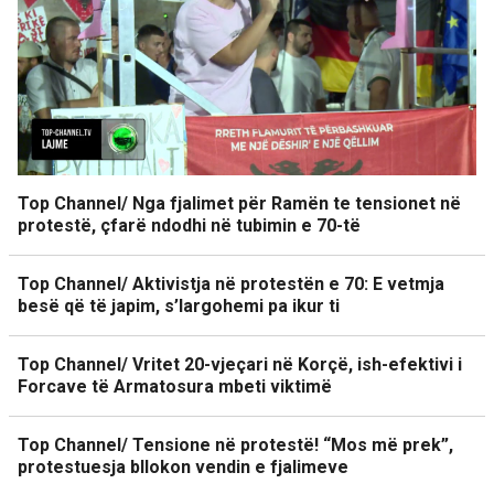
Top Channel/ Nga fjalimet për Ramën te tensionet në
protestë, çfarë ndodhi në tubimin e 70-të
Top Channel/ Aktivistja në protestën e 70: E vetmja
besë që të japim, s’largohemi pa ikur ti
Top Channel/ Vritet 20-vjeçari në Korçë, ish-efektivi i
Forcave të Armatosura mbeti viktimë
Top Channel/ Tensione në protestë! “Mos më prek”,
protestuesja bllokon vendin e fjalimeve