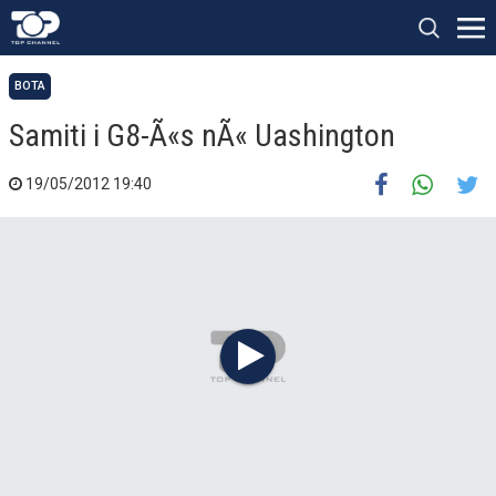
BOTA
Samiti i G8-Ã«s nÃ« Uashington
19/05/2012 19:40