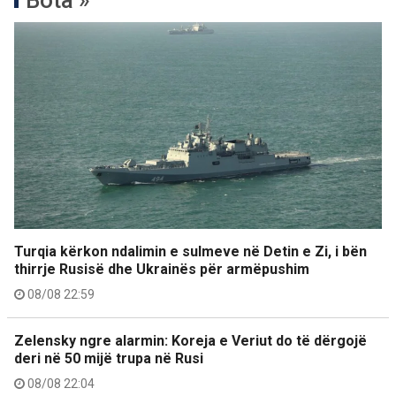
Bota »
Turqia kërkon ndalimin e sulmeve në Detin e Zi, i bën
thirrje Rusisë dhe Ukrainës për armëpushim
08/08 22:59
Zelensky ngre alarmin: Koreja e Veriut do të dërgojë
deri në 50 mijë trupa në Rusi
08/08 22:04