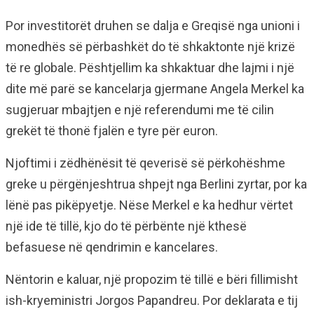
Por investitorët druhen se dalja e Greqisë nga unioni i
monedhës së përbashkët do të shkaktonte një krizë
të re globale. Pështjellim ka shkaktuar dhe lajmi i një
dite më parë se kancelarja gjermane Angela Merkel ka
sugjeruar mbajtjen e një referendumi me të cilin
grekët të thonë fjalën e tyre për euron.
Njoftimi i zëdhënësit të qeverisë së përkohëshme
greke u përgënjeshtrua shpejt nga Berlini zyrtar, por ka
lënë pas pikëpyetje. Nëse Merkel e ka hedhur vërtet
një ide të tillë, kjo do të përbënte një kthesë
befasuese në qendrimin e kancelares.
Nëntorin e kaluar, një propozim të tillë e bëri fillimisht
ish-kryeministri Jorgos Papandreu. Por deklarata e tij