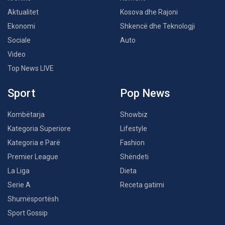
Aktualitet
Kosova dhe Rajoni
Ekonomi
Shkencë dhe Teknologji
Sociale
Auto
Video
Top News LIVE
Sport
Pop News
Kombëtarja
Showbiz
Kategoria Superiore
Lifestyle
Kategoria e Parë
Fashion
Premier League
Shëndeti
La Liga
Dieta
Serie A
Receta gatimi
Shumësportësh
Sport Gossip