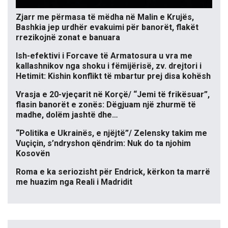
Zjarr me përmasa të mëdha në Malin e Krujës,
Bashkia jep urdhër evakuimi për banorët, flakët
rrezikojnë zonat e banuara
Ish-efektivi i Forcave të Armatosura u vra me
kallashnikov nga shoku i fëmijërisë, zv. drejtori i
Hetimit: Kishin konflikt të mbartur prej disa kohësh
Vrasja e 20-vjeçarit në Korçë/ “Jemi të frikësuar”,
flasin banorët e zonës: Dëgjuam një zhurmë të
madhe, dolëm jashtë dhe…
“Politika e Ukrainës, e njëjtë”/ Zelensky takim me
Vuçiçin, s’ndryshon qëndrim: Nuk do ta njohim
Kosovën
Roma e ka seriozisht për Endrick, kërkon ta marrë
me huazim nga Reali i Madridit