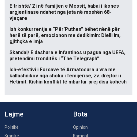
E trishtë/ Zi në familjen e Messit, babai i ikones
argjentinase ndahet nga jeta në moshën 68-
vjeçare
Ish konkurrentja e “Për’Puthen” bëhet nënë për
herë të parë, emocionon me dedikimin: Dielli im,
gjithçka e imja
Skandal/ E dashura e Infantinos u pagua nga UEFA,
pretendimi tronditës i “The Telegraph”
Ish-efektivi i Forcave të Armatosura u vra me
kallashnikov nga shoku i fëmijërisë, zv. drejtori i
Hetimit: Kishin konflikt të mbartur prej disa kohësh
Lajme
Bota
Politikë
Opinion
Kronikë
Koment