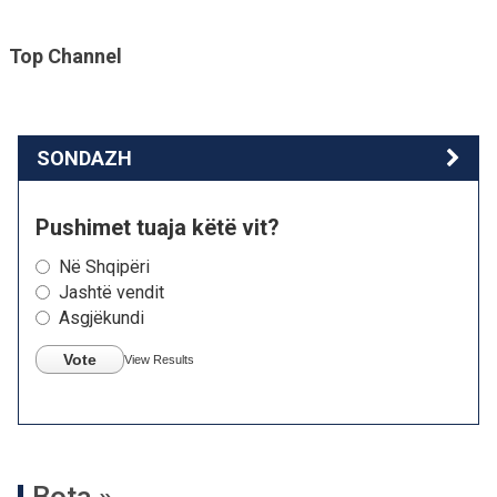
Top Channel
SONDAZH
Pushimet tuaja këtë vit?
Në Shqipëri
Jashtë vendit
Asgjëkundi
Vote
View Results