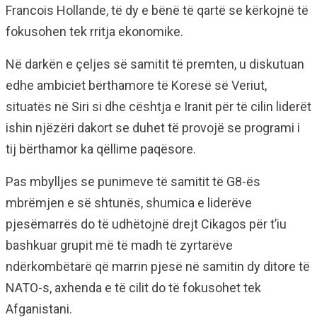
Francois Hollande, të dy e bënë të qartë se kërkojnë të
fokusohen tek rritja ekonomike.
Në darkën e çeljes së samitit të premten, u diskutuan
edhe ambiciet bërthamore të Koresë së Veriut,
situatës në Siri si dhe cështja e Iranit për të cilin liderët
ishin njëzëri dakort se duhet të provojë se programi i
tij bërthamor ka qëllime paqësore.
Pas mbylljes se punimeve të samitit të G8-ës
mbrëmjen e së shtunës, shumica e liderëve
pjesëmarrës do të udhëtojnë drejt Cikagos për t’iu
bashkuar grupit më të madh të zyrtarëve
ndërkombëtarë që marrin pjesë në samitin dy ditore të
NATO-s, axhenda e të cilit do të fokusohet tek
Afganistani.