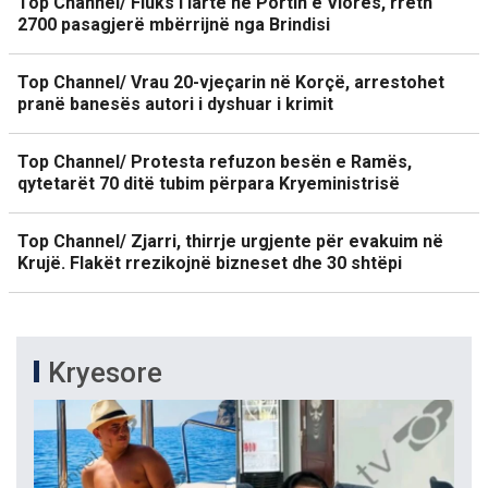
Top Channel/ Fluks i lartë në Portin e Vlorës, rreth
2700 pasagjerë mbërrijnë nga Brindisi
Top Channel/ Vrau 20-vjeçarin në Korçë, arrestohet
pranë banesës autori i dyshuar i krimit
Top Channel/ Protesta refuzon besën e Ramës,
qytetarët 70 ditë tubim përpara Kryeministrisë
Top Channel/ Zjarri, thirrje urgjente për evakuim në
Krujë. Flakët rrezikojnë bizneset dhe 30 shtëpi
Kryesore