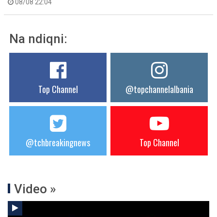
08/08 22:04
Na ndiqni:
Top Channel
@topchannelalbania
@tchbreakingnews
Top Channel
Video »