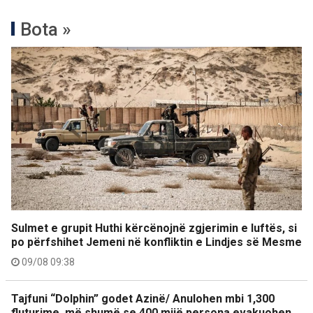
Bota »
Sulmet e grupit Huthi kërcënojnë zgjerimin e luftës, si
po përfshihet Jemeni në konfliktin e Lindjes së Mesme
09/08 09:38
Tajfuni “Dolphin” godet Azinë/ Anulohen mbi 1,300
fluturime, më shumë se 400 mijë persona evakuohen