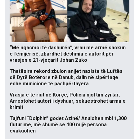
“Më ngacmoi të dashurën”, vrau me armë shokun
e fëmijërisë, zbardhet dëshmia e autorit për
vrasjen e 21-vjeçarit Johan Zuko
Thatësira rekord zbulon anijet naziste të Luftës
së Dytë Botërore në Danub, dalin në sipërfaqe
edhe municione të pashpërthyera
Vrasja e të riut në Korçë, Policia njoftim zyrtar:
Arrestohet autori i dyshuar, sekuestrohet arma e
krimit
Tajfuni “Dolphin” godet Azinë/ Anulohen mbi 1,300
fluturime, më shumë se 400 mijë persona
evakuohen