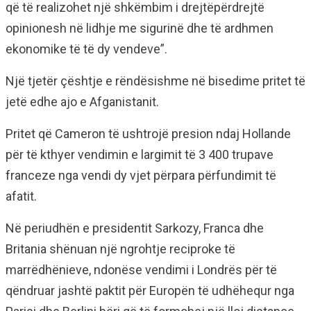
që të realizohet një shkëmbim i drejtëpërdrejtë
opinionesh në lidhje me sigurinë dhe të ardhmen
ekonomike të të dy vendeve”.
Një tjetër çështje e rëndësishme në bisedime pritet të
jetë edhe ajo e Afganistanit.
Pritet që Cameron të ushtrojë presion ndaj Hollande
për të kthyer vendimin e largimit të 3 400 trupave
franceze nga vendi dy vjet përpara përfundimit të
afatit.
Në periudhën e presidentit Sarkozy, Franca dhe
Britania shënuan një ngrohtje reciproke të
marrëdhënieve, ndonëse vendimi i Londrës për të
qëndruar jashtë paktit për Europën të udhëhequr nga