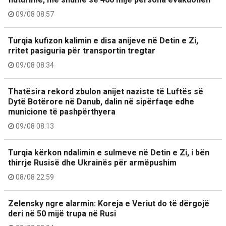
09/08 08:57
Turqia kufizon kalimin e disa anijeve në Detin e Zi,
rritet pasiguria për transportin tregtar
09/08 08:34
Thatësira rekord zbulon anijet naziste të Luftës së
Dytë Botërore në Danub, dalin në sipërfaqe edhe
municione të pashpërthyera
09/08 08:13
Turqia kërkon ndalimin e sulmeve në Detin e Zi, i bën
thirrje Rusisë dhe Ukrainës për armëpushim
08/08 22:59
Zelensky ngre alarmin: Koreja e Veriut do të dërgojë
deri në 50 mijë trupa në Rusi