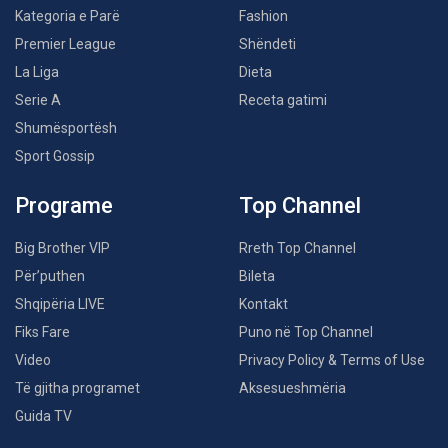
Kategoria e Parë
Fashion
Premier League
Shëndeti
La Liga
Dieta
Serie A
Receta gatimi
Shumësportësh
Sport Gossip
Programe
Top Channel
Big Brother VIP
Rreth Top Channel
Për’puthen
Bileta
Shqipëria LIVE
Kontakt
Fiks Fare
Puno në Top Channel
Video
Privacy Policy & Terms of Use
Të gjitha programet
Aksesueshmëria
Guida TV