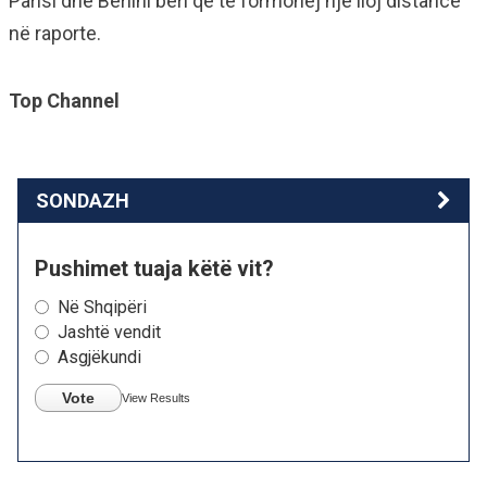
Parisi dhe Berlini bëri që të formohej një lloj distance
në raporte.
Top Channel
SONDAZH
Pushimet tuaja këtë vit?
Në Shqipëri
Jashtë vendit
Asgjëkundi
Vote
View Results