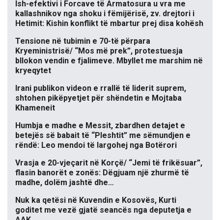
Ish-efektivi i Forcave të Armatosura u vra me
kallashnikov nga shoku i fëmijërisë, zv. drejtori i
Hetimit: Kishin konflikt të mbartur prej disa kohësh
Tensione në tubimin e 70-të përpara
Kryeministrisë/ “Mos më prek”, protestuesja
bllokon vendin e fjalimeve. Mbyllet me marshim në
kryeqytet
Irani publikon videon e rrallë të liderit suprem,
shtohen pikëpyetjet për shëndetin e Mojtaba
Khameneit
Humbja e madhe e Messit, zbardhen detajet e
betejës së babait të “Pleshtit” me sëmundjen e
rëndë: Leo mendoi të largohej nga Botërori
Vrasja e 20-vjeçarit në Korçë/ “Jemi të frikësuar”,
flasin banorët e zonës: Dëgjuam një zhurmë të
madhe, dolëm jashtë dhe…
Nuk ka qetësi në Kuvendin e Kosovës, Kurti
goditet me vezë gjatë seancës nga deputetja e
AAK