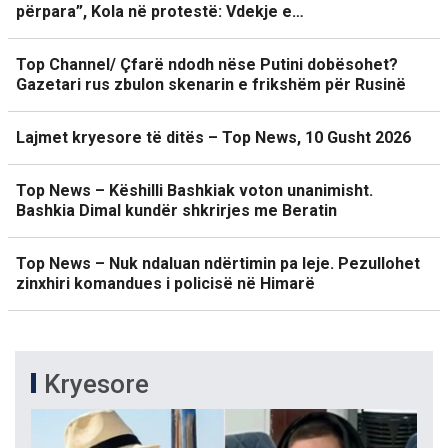
përpara”, Kola në protestë: Vdekje e…
Top Channel/ Çfarë ndodh nëse Putini dobësohet?
Gazetari rus zbulon skenarin e frikshëm për Rusinë
Lajmet kryesore të ditës – Top News, 10 Gusht 2026
Top News – Këshilli Bashkiak voton unanimisht.
Bashkia Dimal kundër shkrirjes me Beratin
Top News – Nuk ndaluan ndërtimin pa leje. Pezullohet
zinxhiri komandues i policisë në Himarë
Kryesore