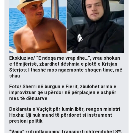
Ekskluzive/ “E ndoqa me vrap dhe…”, vrau shokun
e fëmijërisë, zbardhet dëshmia e plotë e Krisjan
Sterjos: I thashë mos ngacmonte shoqen time, më
shau
Foto/ Sherri në burgun e Fierit, zbulohet arma e
improvizuar që u përdor në përplasjen e ashpër
mes të dënuarve
Deklarata e Vuçiçit për lumin Ibër, reagon ministri
Hoxha: Uji nuk mund të përdoret si instrument
presioni politik
“Vapa” rriti inflacionin/ Transporti shtrenjtohet 8%