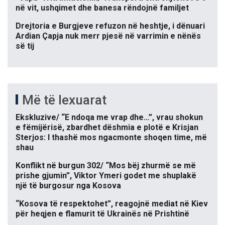
në vit, ushqimet dhe banesa rëndojnë familjet
Drejtoria e Burgjeve refuzon në heshtje, i dënuari
Ardian Çapja nuk merr pjesë në varrimin e nënës
së tij
Më të lexuarat
Ekskluzive/ “E ndoqa me vrap dhe…”, vrau shokun
e fëmijërisë, zbardhet dëshmia e plotë e Krisjan
Sterjos: I thashë mos ngacmonte shoqen time, më
shau
Konflikt në burgun 302/ “Mos bëj zhurmë se më
prishe gjumin”, Viktor Ymeri godet me shuplakë
një të burgosur nga Kosova
“Kosova të respektohet”, reagojnë mediat në Kiev
për heqjen e flamurit të Ukrainës në Prishtinë