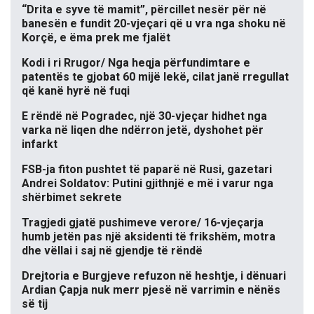
“Drita e syve të mamit”, përcillet nesër për në
banesën e fundit 20-vjeçari që u vra nga shoku në
Korçë, e ëma prek me fjalët
Kodi i ri Rrugor/ Nga heqja përfundimtare e
patentës te gjobat 60 mijë lekë, cilat janë rregullat
që kanë hyrë në fuqi
E rëndë në Pogradec, një 30-vjeçar hidhet nga
varka në liqen dhe ndërron jetë, dyshohet për
infarkt
FSB-ja fiton pushtet të paparë në Rusi, gazetari
Andrei Soldatov: Putini gjithnjë e më i varur nga
shërbimet sekrete
Tragjedi gjatë pushimeve verore/ 16-vjeçarja
humb jetën pas një aksidenti të frikshëm, motra
dhe vëllai i saj në gjendje të rëndë
Drejtoria e Burgjeve refuzon në heshtje, i dënuari
Ardian Çapja nuk merr pjesë në varrimin e nënës
së tij