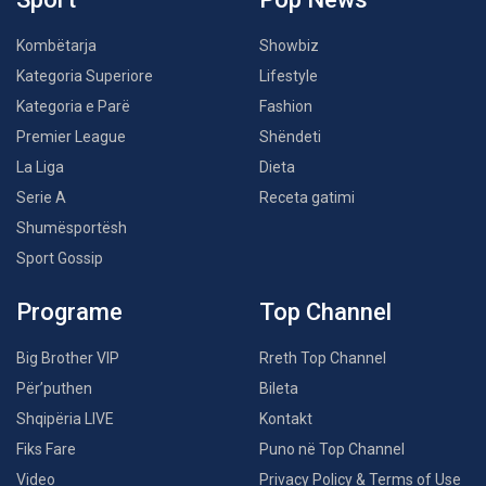
Kombëtarja
Showbiz
Kategoria Superiore
Lifestyle
Kategoria e Parë
Fashion
Premier League
Shëndeti
La Liga
Dieta
Serie A
Receta gatimi
Shumësportësh
Sport Gossip
Programe
Top Channel
Big Brother VIP
Rreth Top Channel
Për’puthen
Bileta
Shqipëria LIVE
Kontakt
Fiks Fare
Puno në Top Channel
Video
Privacy Policy & Terms of Use