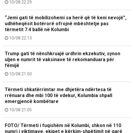
10/08 22:29
“Jemi gati të mobilizohemi sa herë që të keni nevojë”,
udhëheqësit botërorë ofrojnë mbështetje pas
tërmetit 7.4 ballë në Kolumbi
10/08 22:13
Trump gati të nënshkruajë urdhrin ekzekutiv, synon
uljen e numrit të vaksinave të rekomanduara për
fëmijë
10/08 21:50
Tërmeti shkatërrimtar me dhjetëra ndërtesa të
rrënuara dhe mbi 100 të vdekur, Kolumbia shpall
emergjencë kombëtare
10/08 21:05
FOTO/ Tërmeti i fuqishëm në Kolumbi, shkon në 110
numri i viktimave, ekipet e kërkim-shpëtimit në garë