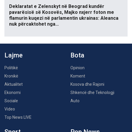
Deklaratat e Zelenskyt në Beograd kundër
pavarësisë së Kosovës, Majko nxjerr foton me
flamurin kuqezi në parlamentin ukrainas: Aleanca
nuk përcaktohet nga…
Lajme
Bota
Politikë
Opinion
Kronikë
Koment
Aktualitet
Kosova dhe Rajoni
Ekonomi
Shkencë dhe Teknologji
Sociale
Auto
Video
Top News LIVE
Sport
Pop News