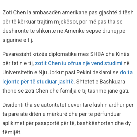
Zoti Chen la ambasadën amerikane pas gjashtë ditësh
për të kërkuar trajtim mjekësor, por më pas tha se
dëshironte të shkonte në Amerikë sepse druhej për
sigurinë e tij.
Pavarësisht krizës diplomatike mes SHBA dhe Kinës
për fatin e tij,
zotit Chen iu ofrua një vend studimi
në
Universitetin e Nju Jorkut pasi Pekini deklaroi se
do ta
lejonte për të studiuar jashtë
. Shtetet e Bashkuara
thonë se zoti Chen dhe familja e tij tashmë janë gati.
Disidenti tha se autoritetet qeveritare kishin ardhur për
ta parë atë ditën e mërkurë dhe për të përfunduar
aplikimet për pasaportë për të, bashkëshorten dhe dy
fëmijët.