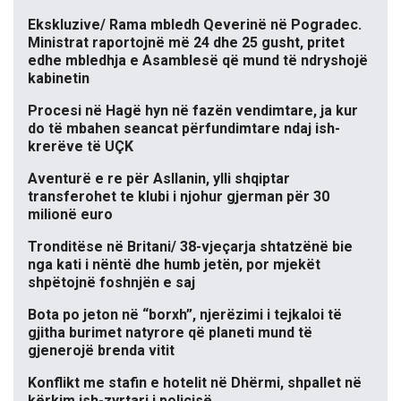
Ekskluzive/ Rama mbledh Qeverinë në Pogradec.
Ministrat raportojnë më 24 dhe 25 gusht, pritet
edhe mbledhja e Asamblesë që mund të ndryshojë
kabinetin
Procesi në Hagë hyn në fazën vendimtare, ja kur
do të mbahen seancat përfundimtare ndaj ish-
krerëve të UÇK
Aventurë e re për Asllanin, ylli shqiptar
transferohet te klubi i njohur gjerman për 30
milionë euro
Tronditëse në Britani/ 38-vjeçarja shtatzënë bie
nga kati i nëntë dhe humb jetën, por mjekët
shpëtojnë foshnjën e saj
Bota po jeton në “borxh”, njerëzimi i tejkaloi të
gjitha burimet natyrore që planeti mund të
gjenerojë brenda vitit
Konflikt me stafin e hotelit në Dhërmi, shpallet në
kërkim ish-zyrtari i policisë