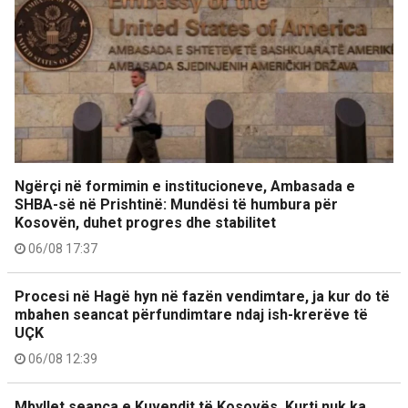
Ngërçi në formimin e institucioneve, Ambasada e
SHBA-së në Prishtinë: Mundësi të humbura për
Kosovën, duhet progres dhe stabilitet
06/08 17:37
Procesi në Hagë hyn në fazën vendimtare, ja kur do të
mbahen seancat përfundimtare ndaj ish-krerëve të
UÇK
06/08 12:39
Mbyllet seanca e Kuvendit të Kosovës, Kurti nuk ka