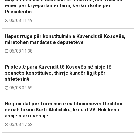
emër për kryeparlamentarin, kërkon kohë për
Presidentin
06/08 11:49
Hapet rruga për konstituimin e Kuvendit të Kosovës,
miratohen mandatet e deputetëve
06/08 11:38
Protestë para Kuvendit të Kosovës në nisje të
seancës konstituive, thirrje kundër ligjit për
shtetësinë
06/08 09:59
Negociatat për formimin e institucioneve/ Dështon
sërish takimi Kurti-Abdixhiku, kreu i LVV: Nuk kemi
asnjë marrëveshje
05/08 17:52