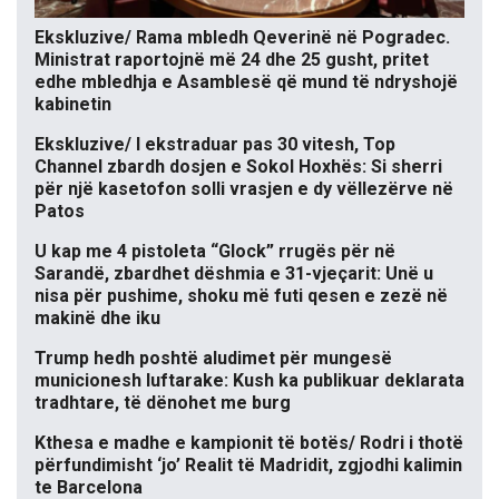
Ekskluzive/ Rama mbledh Qeverinë në Pogradec.
Ministrat raportojnë më 24 dhe 25 gusht, pritet
edhe mbledhja e Asamblesë që mund të ndryshojë
kabinetin
Ekskluzive/ I ekstraduar pas 30 vitesh, Top
Channel zbardh dosjen e Sokol Hoxhës: Si sherri
për një kasetofon solli vrasjen e dy vëllezërve në
Patos
U kap me 4 pistoleta “Glock” rrugës për në
Sarandë, zbardhet dëshmia e 31-vjeçarit: Unë u
nisa për pushime, shoku më futi qesen e zezë në
makinë dhe iku
Trump hedh poshtë aludimet për mungesë
municionesh luftarake: Kush ka publikuar deklarata
tradhtare, të dënohet me burg
Kthesa e madhe e kampionit të botës/ Rodri i thotë
përfundimisht ‘jo’ Realit të Madridit, zgjodhi kalimin
te Barcelona