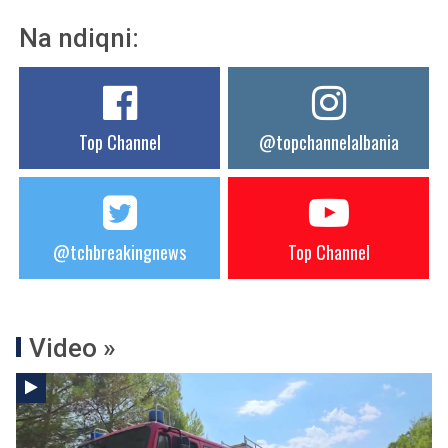
Na ndiqni:
Top Channel
@topchannelalbania
@tchbreakingnews
Top Channel
Video »