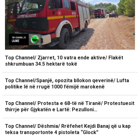
Top Channel/ Zjarret, 10 vatra ende aktive/ Flakët
shkrumbuan 34.5 hektarë tokë
Top Channel/Spanjë, opozita bllokon qeverinë/ Lufta
politike lë në rrugë 1000 fëmijë marokenë
Top Channel/ Protesta e 68-të në Tiranë/ Protestuesit
thirrje për Gjykatën e Lartë: Pezulloni…
Top Channel/ Dëshmia/ Rrëfehet Kejdi Banaj që u kap
teksa transportonte 4 pistoleta “Glock”