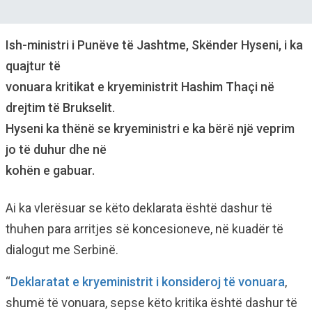
Ish-ministri i Punëve të Jashtme, Skënder Hyseni, i ka
quajtur të
vonuara kritikat e kryeministrit Hashim Thaçi në
drejtim të Brukselit.
Hyseni ka thënë se kryeministri e ka bërë një veprim
jo të duhur dhe në
kohën e gabuar.
Ai ka vlerësuar se këto deklarata është dashur të
thuhen para arritjes së koncesioneve, në kuadër të
dialogut me Serbinë.
“
Deklaratat e kryeministrit i konsideroj të vonuara
,
shumë të vonuara, sepse këto kritika është dashur të