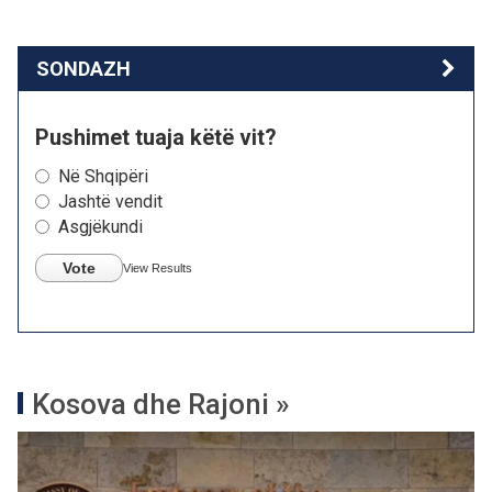
SONDAZH
Pushimet tuaja këtë vit?
Në Shqipëri
Jashtë vendit
Asgjëkundi
Vote
View Results
Kosova dhe Rajoni »