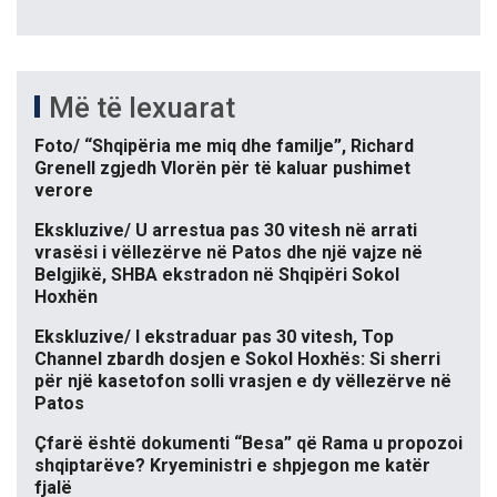
Më të lexuarat
Foto/ “Shqipëria me miq dhe familje”, Richard
Grenell zgjedh Vlorën për të kaluar pushimet
verore
Ekskluzive/ U arrestua pas 30 vitesh në arrati
vrasësi i vëllezërve në Patos dhe një vajze në
Belgjikë, SHBA ekstradon në Shqipëri Sokol
Hoxhën
Ekskluzive/ I ekstraduar pas 30 vitesh, Top
Channel zbardh dosjen e Sokol Hoxhës: Si sherri
për një kasetofon solli vrasjen e dy vëllezërve në
Patos
Çfarë është dokumenti “Besa” që Rama u propozoi
shqiptarëve? Kryeministri e shpjegon me katër
fjalë