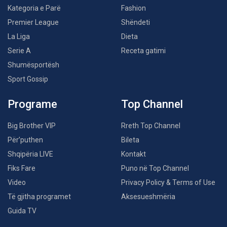
Kategoria e Parë
Fashion
Premier League
Shëndeti
La Liga
Dieta
Serie A
Receta gatimi
Shumësportësh
Sport Gossip
Programe
Top Channel
Big Brother VIP
Rreth Top Channel
Për’puthen
Bileta
Shqipëria LIVE
Kontakt
Fiks Fare
Puno në Top Channel
Video
Privacy Policy & Terms of Use
Të gjitha programet
Aksesueshmëria
Guida TV