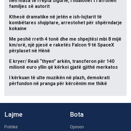
nën masa të rrepta sigurie, i ndalohet t’i afrohen
familjes së autorit
Kthesë dramatike në jetën e ish-lojtarit të
kombëtares shqiptare, arrestohet për shpërndarje
kokaine
Me peshë rreth 4 tonë dhe me shpejtësi mbi 8 mijë
km/orë, një pjesë e raketës Falcon 9 të SpaceX
përplaset në Hënë
E kryer/ Reali “thyen” arkën, transferon për 140
milionë euro yllin që kërkoi gjatë gjithë merkatos
I kërkuan të ulte muzikën në plazh, demokrati
përfundon në pranga për kërcënim me thikë
Lajme
Bota
Politikë
Opinion