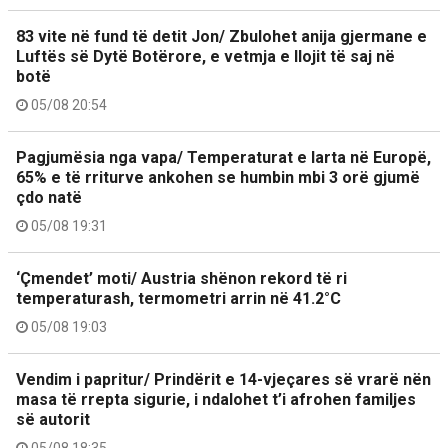
83 vite në fund të detit Jon/ Zbulohet anija gjermane e
Luftës së Dytë Botërore, e vetmja e llojit të saj në
botë
05/08 20:54
Pagjumësia nga vapa/ Temperaturat e larta në Europë,
65% e të rriturve ankohen se humbin mbi 3 orë gjumë
çdo natë
05/08 19:31
‘Çmendet’ moti/ Austria shënon rekord të ri
temperaturash, termometri arrin në 41.2°C
05/08 19:03
Vendim i papritur/ Prindërit e 14-vjeçares së vrarë nën
masa të rrepta sigurie, i ndalohet t’i afrohen familjes
së autorit