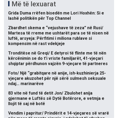
Më të lexuarat
Grida Duma rrëfen bisedën me Lori Hoxhën: Si e
lashë politikën për Top Channel
Zbardhet skema e “vejushave të zeza” në Rusi/
Martesa të rreme me ushtarët para se të nisen në
luftë, arsyeja: Përfitimi i miliona rublave si
kompensim në rast vdekjeje
Tronditëse në Greqi/ E detyroi të flinte me të nën
kërcënimin se do t’i vriste familjarët, 41-vjeçari
shqiptar përdhunon vajzën 9-vjeçare të partneres
Foto/ Një “grabitqare në anije, ish-kuzhinierja 25-
vjeçare akuzohet për një sërë sulmesh seksuale
ndaj… marinarëve
83 vite në fund të detit Jon/ Zbulohet anija
gjermane e Luftës së Dytë Botërore, e vetmja e
llojit të saj në botë
Vendim i papritur/ Prindërit e 14-vjeçares së vrarë