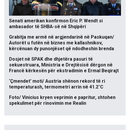
Senati amerikan konfirmon Eric P. Wendt si
ambasador të SHBA-së në Shqipëri
Grabitja me armë në argjendarinë në Paskuqan/
Autorët u futën në biznes me kallashnikov,
kërcënuan dy punonjëset që ndodheshin brenda
Dosjet në SPAK dhe dhjetëra pasuri të
sekuestruara, Ministria e Drejtësisë dërgon në
Francë kërkesën për ekstradimin e Ermal Beqirajt
‘Çmendet’ moti/ Austria shënon rekord të ri
temperaturash, termometri arrin në 41.2°C
Foto/ Vinicius kryen veprimin e papritur, shtohen
spekulimet për rinovimin me Realin