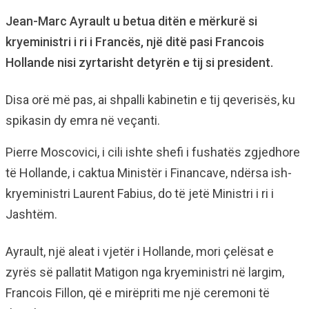
Jean-Marc Ayrault u betua ditën e mërkurë si
kryeministri i ri i Francës, një ditë pasi Francois
Hollande nisi zyrtarisht detyrën e tij si president.
Disa orë më pas, ai shpalli kabinetin e tij qeverisës, ku
spikasin dy emra në veçanti.
Pierre Moscovici, i cili ishte shefi i fushatës zgjedhore
të Hollande, i caktua Ministër i Financave, ndërsa ish-
kryeministri Laurent Fabius, do të jetë Ministri i ri i
Jashtëm.
Ayrault, një aleat i vjetër i Hollande, mori çelësat e
zyrës së pallatit Matigon nga kryeministri në largim,
Francois Fillon, që e mirëpriti me një ceremoni të