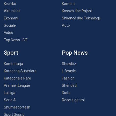
Kronikë
Koment
Aktualitet
Kosova dhe Rajoni
Ekonomi
Shkencë dhe Teknologji
Sociale
Auto
Video
Top News LIVE
Sport
Pop News
Kombëtarja
Showbiz
Kategoria Superiore
Lifestyle
Kategoria e Parë
Fashion
Premier League
Shëndeti
La Liga
Dieta
Serie A
Receta gatimi
Shumësportësh
Sport Gossip