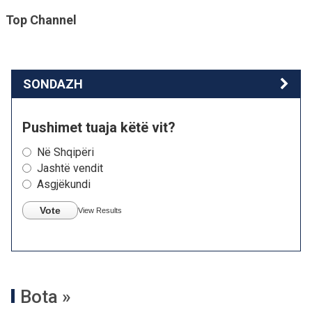
Top Channel
SONDAZH
Pushimet tuaja këtë vit?
Në Shqipëri
Jashtë vendit
Asgjëkundi
Vote
View Results
Bota »