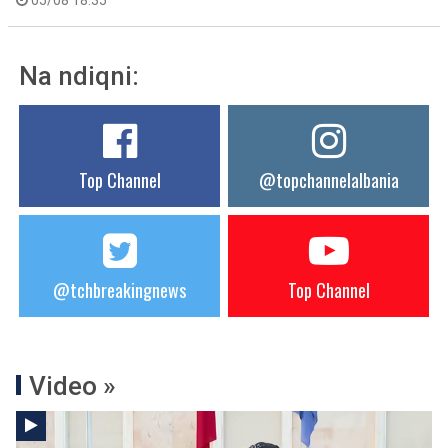
05/08 18:35
Na ndiqni:
Top Channel
@topchannelalbania
@tchbreakingnews
Top Channel
Video »