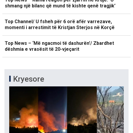
shmang një bilanc që mund të kishte qenë tragjik’
Top Channel/ U fsheh për 6 orë afër varrezave,
momenti i arrestimit të Kristjan Sterjos në Korçë
Top News – ‘Më ngacmoi të dashurën’/ Zbardhet
dëshmia e vrasësit të 20-vjeçarit
Kryesore