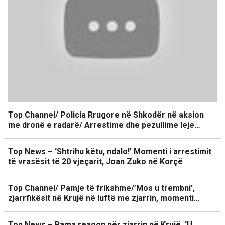
Top Channel/ Policia Rrugore në Shkodër në aksion
me dronë e radarë/ Arrestime dhe pezullime leje…
Top News – ‘Shtrihu këtu, ndalo!’ Momenti i arrestimit
të vrasësit të 20 vjeçarit, Joan Zuko në Korçë
Top Channel/ Pamje të frikshme/’Mos u trembni’,
zjarrfikësit në Krujë në luftë me zjarrin, momenti…
Top News – Rama reagon për zjarrin në Krujë. ‘U