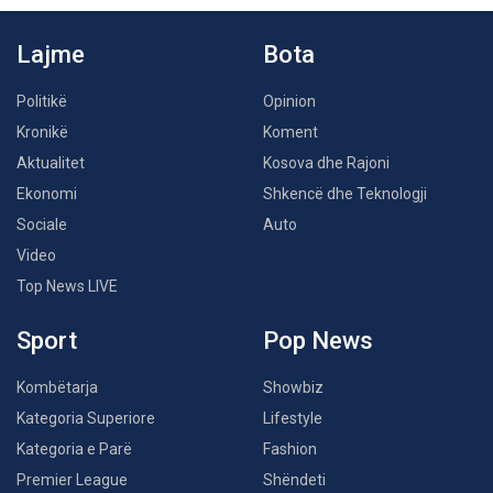
Lajme
Bota
Politikë
Opinion
Kronikë
Koment
Aktualitet
Kosova dhe Rajoni
Ekonomi
Shkencë dhe Teknologji
Sociale
Auto
Video
Top News LIVE
Sport
Pop News
Kombëtarja
Showbiz
Kategoria Superiore
Lifestyle
Kategoria e Parë
Fashion
Premier League
Shëndeti