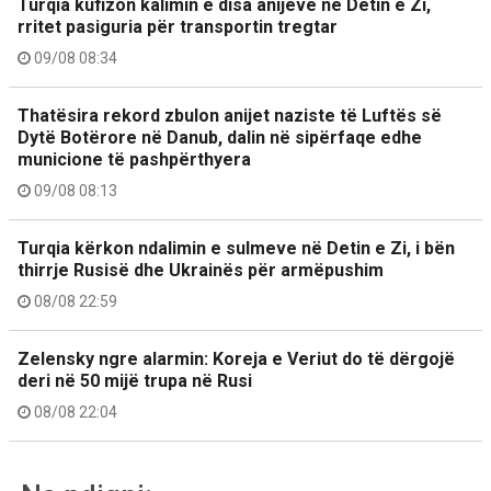
Turqia kufizon kalimin e disa anijeve në Detin e Zi,
rritet pasiguria për transportin tregtar
09/08 08:34
Thatësira rekord zbulon anijet naziste të Luftës së
Dytë Botërore në Danub, dalin në sipërfaqe edhe
municione të pashpërthyera
09/08 08:13
Turqia kërkon ndalimin e sulmeve në Detin e Zi, i bën
thirrje Rusisë dhe Ukrainës për armëpushim
08/08 22:59
Zelensky ngre alarmin: Koreja e Veriut do të dërgojë
deri në 50 mijë trupa në Rusi
08/08 22:04