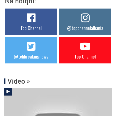
Na ndiqni:
Top Channel
@topchannelalbania
@tchbreakingnews
Top Channel
Video »