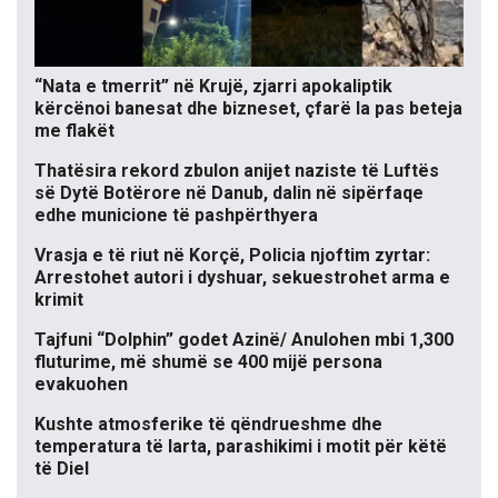
“Nata e tmerrit” në Krujë, zjarri apokaliptik
kërcënoi banesat dhe bizneset, çfarë la pas beteja
me flakët
Thatësira rekord zbulon anijet naziste të Luftës
së Dytë Botërore në Danub, dalin në sipërfaqe
edhe municione të pashpërthyera
Vrasja e të riut në Korçë, Policia njoftim zyrtar:
Arrestohet autori i dyshuar, sekuestrohet arma e
krimit
Tajfuni “Dolphin” godet Azinë/ Anulohen mbi 1,300
fluturime, më shumë se 400 mijë persona
evakuohen
Kushte atmosferike të qëndrueshme dhe
temperatura të larta, parashikimi i motit për këtë
të Diel