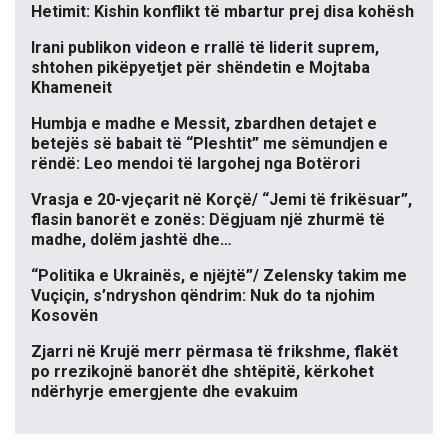
Hetimit: Kishin konflikt të mbartur prej disa kohësh
Irani publikon videon e rrallë të liderit suprem,
shtohen pikëpyetjet për shëndetin e Mojtaba
Khameneit
Humbja e madhe e Messit, zbardhen detajet e
betejës së babait të “Pleshtit” me sëmundjen e
rëndë: Leo mendoi të largohej nga Botërori
Vrasja e 20-vjeçarit në Korçë/ “Jemi të frikësuar”,
flasin banorët e zonës: Dëgjuam një zhurmë të
madhe, dolëm jashtë dhe…
“Politika e Ukrainës, e njëjtë”/ Zelensky takim me
Vuçiçin, s’ndryshon qëndrim: Nuk do ta njohim
Kosovën
Zjarri në Krujë merr përmasa të frikshme, flakët
po rrezikojnë banorët dhe shtëpitë, kërkohet
ndërhyrje emergjente dhe evakuim