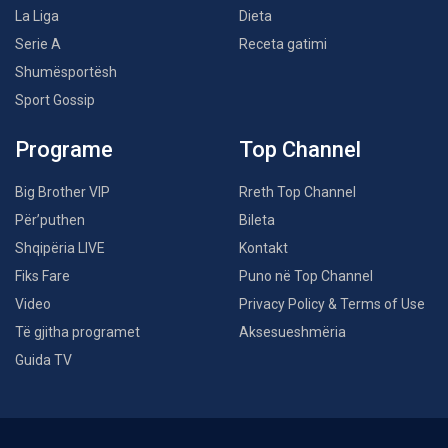
La Liga
Dieta
Serie A
Receta gatimi
Shumësportësh
Sport Gossip
Programe
Top Channel
Big Brother VIP
Rreth Top Channel
Për’puthen
Bileta
Shqipëria LIVE
Kontakt
Fiks Fare
Puno në Top Channel
Video
Privacy Policy & Terms of Use
Të gjitha programet
Aksesueshmëria
Guida TV