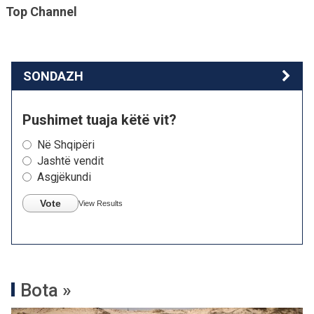
Top Channel
SONDAZH
Pushimet tuaja këtë vit?
Në Shqipëri
Jashtë vendit
Asgjëkundi
Vote
View Results
Bota »