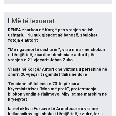
Më të lexuarat
RENEA zbarkon në Korçë pas vrasjes së ish-
ushtarit, i riu nuk gjendet në banesë, zbulohet
fotoja e autorit
“Më ngacmoi të dashurën”, vrau me armë shokun
e fëmijërisë, zbardhet dëshmia e autorit për
vrasjen e 21-vjeçarit Johan Zuko
Vrasja në Korçë/ Autori dhe viktima u përfshinë në
sherr, 20-vjeçarit i gjendet thika në dorë
Tensione në tubimin e 70-të përpara
Kryeministrisë/ “Mos më prek”, protestuesja
bllokon vendin e fjalimeve. Mbyllet me marshim në
kryeqytet
Ish-efektivi i Forcave të Armatosura u vra me
kallashnikov nga shoku i fëmijërisë, zv. drejtori i