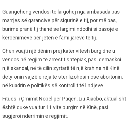
Guangcheng vendosi të largohej nga ambasada pas
marrjes së garancive për sigurinë e tij, por më pas,
burime pranë tij thanë se largimi ndodhi si pasojë e
kërcënimeve për jetën e familjarëve të tij.
Chen vuajti një dënim prej katër vitesh burg dhe u
vendos në regjim të arrestit shtëpiak, pasi demaskoi
një skandal, në të cilin zyrtarë të një krahine në Kinë
detyronin vajzë e reja të sterilizohesin ose abortonin,
në kuadrin e politikës së kontrollit të lindjeve.
Fituesi i Çmimit Nobel për Paqen, Liu Xiaobo, aktualisht
është duke vuajtur 11 vite burgim në Kinë, pasi
sugjeroi ndërrimin e regjimit.