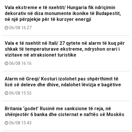
Vala ekstreme e të nxehtit/ Hungaria fik ndriçimin
dekorativ në disa monumente ikonike të Budapestit,
në një përpjekje për të kursyer energji
06/08 16:27
Vala e të nxehtit në Itali/ 27 qytete në alarm të kuq për
shkak të temperaturave ekstreme, ndryshon orari i
vizitave në atraksionet turistike
06/08 16:16
Alarm në Greqi/ Kosturi izolohet pas shpërthimit të
lisë së deleve dhe dhive, ndalohet lëvizja e bagëtive
06/08 15:55
Britania ‘godet’ Rusinë me sanksione të reja, në
shënjestër 6 banka dhe cisternat e naftës së Moskës
06/08 15:43