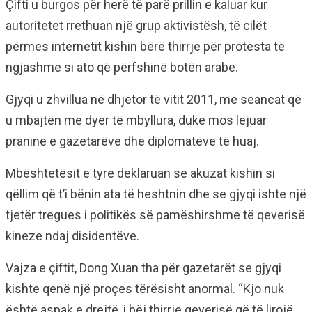
Çifti u burgos për herë të parë prillin e kaluar kur
autoritetet rrethuan një grup aktivistësh, të cilët
përmes internetit kishin bërë thirrje për protesta të
ngjashme si ato që përfshinë botën arabe.
Gjyqi u zhvillua në dhjetor të vitit 2011, me seancat që
u mbajtën me dyer të mbyllura, duke mos lejuar
praninë e gazetarëve dhe diplomatëve të huaj.
Mbështetësit e tyre deklaruan se akuzat kishin si
qëllim që t’i bënin ata të heshtnin dhe se gjyqi ishte një
tjetër tregues i politikës së pamëshirshme të qeverisë
kineze ndaj disidentëve.
Vajza e çiftit, Dong Xuan tha për gazetarët se gjyqi
kishte qenë një proçes tërësisht anormal. “Kjo nuk
është aspak e drejtë, i bëj thirrje qeverisë që të lirojë