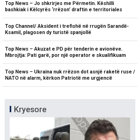
Top News – Jo shkrirjes me Përmetin. Këshilli
bashkiak i Këlcyrës ‘rrëzon’ draftin e territoriales
Top Channel/ Aksident i trefishë në rrugën Sarandë-
Ksamil, plagosen dy turistë spanjollë
Top News – Akuzat e PD për tenderin e avionëve.
Mbrojtja: Pati garë, por një operator e skualifikuam
Top News – Ukraina nuk rrëzon dot asnjë raketë ruse /
NATO në alarm, kërkon Patriotë me urgjencë
Kryesore