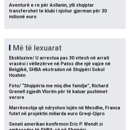
Aventurë e re për Asllanin, ylli shqiptar
transferohet te klubi i njohur gjerman për 30
milionë euro
Më të lexuarat
Ekskluzive/ U arrestua pas 30 vitesh në arrati
vrasësi i vëllezërve në Patos dhe një vajze në
Belgjikë, SHBA ekstradon në Shqipëri Sokol
Hoxhën
Foto/ “Shqipëria me miq dhe familje”, Richard
Grenell zgjedh Vlorën për të kaluar pushimet
verore
Marrëveshja që ndryshon lojën në Mesdhe, Franca
futet në projektin miliarda euro Greqi-Qipro
Senati amerikan konfirmon Eric P. Wendt si
ambasador të SHBA-së në Shqipëri