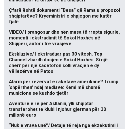
Çfarë është dokumenti “Besa” që Rama u propozoi
shqiptarëve? Kryeministri e shpjegon me katër
fjalë
VIDEO/ I prangosur dhe nën masa të rrepta sigurie,
momenti i ekstradimit të Sokol Hoxhës në
Shqipëri, autor i tre vrasjeve
Ekskluzive/ I ekstraduar pas 30 vitesh, Top
Channel zbardh dosjen e Sokol Hoxhës: Si një
sherr për një kasetofon solli vrasjen e dy
vëllezërve në Patos
Alarm për rezervat e raketave amerikane? Trump
‘shpërthen’ ndaj mediave: Kemi më shumë
municione se kushdo tjetër
Aventurë e re për Asllanin, ylli shqiptar
transferohet te klubi i njohur gjerman për 30
milionë euro
“Nuk e vrava unë”/ Detaje të reja nga ekzekutimi i