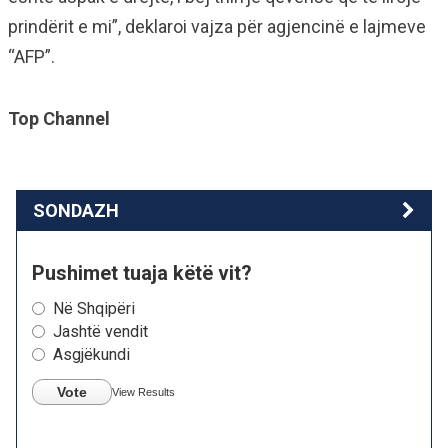
prindërit e mi”, deklaroi vajza për agjencinë e lajmeve
“AFP”.
Top Channel
SONDAZH
Pushimet tuaja këtë vit?
Në Shqipëri
Jashtë vendit
Asgjëkundi
Vote
View Results