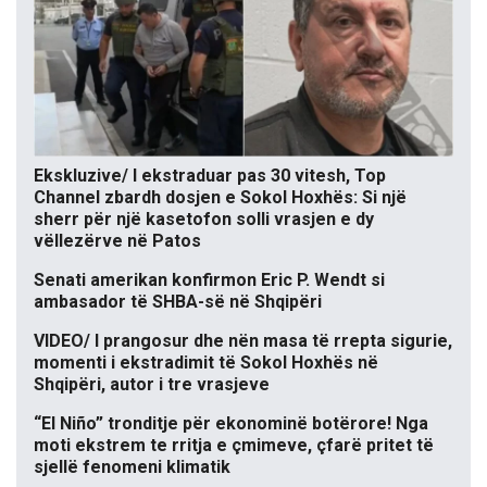
Ekskluzive/ I ekstraduar pas 30 vitesh, Top
Channel zbardh dosjen e Sokol Hoxhës: Si një
sherr për një kasetofon solli vrasjen e dy
vëllezërve në Patos
Senati amerikan konfirmon Eric P. Wendt si
ambasador të SHBA-së në Shqipëri
VIDEO/ I prangosur dhe nën masa të rrepta sigurie,
momenti i ekstradimit të Sokol Hoxhës në
Shqipëri, autor i tre vrasjeve
“El Niño” tronditje për ekonominë botërore! Nga
moti ekstrem te rritja e çmimeve, çfarë pritet të
sjellë fenomeni klimatik