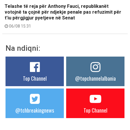
Telashe të reja për Anthony Fauci, republikanët
votojnë ta çojnë për ndjekje penale pas refuzimit për
t’iu përgjigjur pyetjeve në Senat
06/08 15:31
Na ndiqni:
Top Channel
@topchannelalbania
@tchbreakingnews
Top Channel