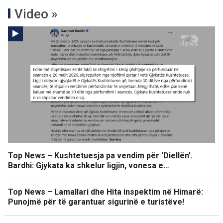
Video »
Top News – Kushtetuesja pa vendim për ‘Diellën’.
Bardhi: Gjykata ka shkelur ligjin, vonesa e…
Top News – Lamallari dhe Hita inspektim në Himarë:
Punojmë për të garantuar sigurinë e turistëve!