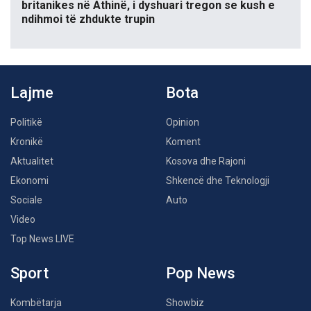
britanikes në Athinë, i dyshuari tregon se kush e
ndihmoi të zhdukte trupin
Lajme
Bota
Politikë
Opinion
Kronikë
Koment
Aktualitet
Kosova dhe Rajoni
Ekonomi
Shkencë dhe Teknologji
Sociale
Auto
Video
Top News LIVE
Sport
Pop News
Kombëtarja
Showbiz