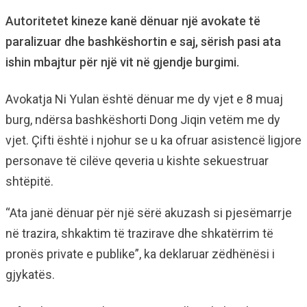
Autoritetet kineze kanë dënuar një avokate të
paralizuar dhe bashkëshortin e saj, sërish pasi ata
ishin mbajtur për një vit në gjendje burgimi.
Avokatja Ni Yulan është dënuar me dy vjet e 8 muaj
burg, ndërsa bashkëshorti Dong Jiqin vetëm me dy
vjet. Çifti është i njohur se u ka ofruar asistencë ligjore
personave të cilëve qeveria u kishte sekuestruar
shtëpitë.
“Ata janë dënuar për një sërë akuzash si pjesëmarrje
në trazira, shkaktim të trazirave dhe shkatërrim të
pronës private e publike”, ka deklaruar zëdhënësi i
gjykatës.