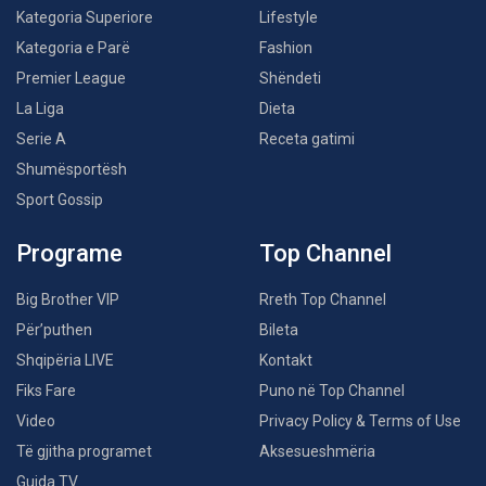
Kategoria Superiore
Lifestyle
Kategoria e Parë
Fashion
Premier League
Shëndeti
La Liga
Dieta
Serie A
Receta gatimi
Shumësportësh
Sport Gossip
Programe
Top Channel
Big Brother VIP
Rreth Top Channel
Për’puthen
Bileta
Shqipëria LIVE
Kontakt
Fiks Fare
Puno në Top Channel
Video
Privacy Policy & Terms of Use
Të gjitha programet
Aksesueshmëria
Guida TV