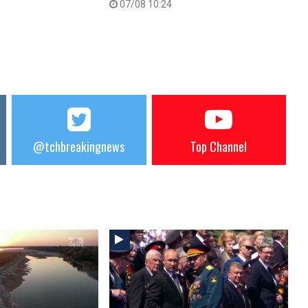
07/08 10:24
@tchbreakingnews
Top Channel