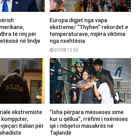
sërish
Europa digjet nga vapa
merikane,
ekstreme/ “Thyhen” rekordet e
hra të rinj për
temperaturave, mijëra viktima
etësisë në lindje
nga nxehtësia
07/08 12:50
riale ekstremiste
“Isha përpara mësueses sime
 kompjuter,
kur u qëllua”, rrëfimi i nxënëses
jeçari italian për
që i mbijetoi masakrës në
ihadiste
Tajlandë