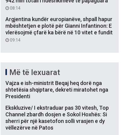
942 mln totali i ndëshkimeve të papaguara
08:14
Argjentina kundër europianëve, shpall hapur
mbështetjen e plotë për Gianni Infantinon: E
vlerësojmë çfarë ka bërë në 10 vitet e fundit
09:14
Më të lexuarat
Vajza e ish-ministrit Beqaj heq dorë nga
shtetësia shqiptare, dekreti miratohet nga
Presidenti
Ekskluzive/ I ekstraduar pas 30 vitesh, Top
Channel zbardh dosjen e Sokol Hoxhës: Si
sherri për një kasetofon solli vrasjen e dy
vëllezërve në Patos