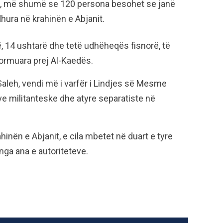
hë, më shumë se 120 persona besohet se janë
dhura në krahinën e Abjanit.
ë, 14 ushtarë dhe tetë udhëheqës fisnorë, të
formuara prej Al-Kaedës.
 Saleh, vendi më i varfër i Lindjes së Mesme
eve militanteske dhe atyre separatiste në
ahinën e Abjanit, e cila mbetet në duart e tyre
a ana e autoriteteve.