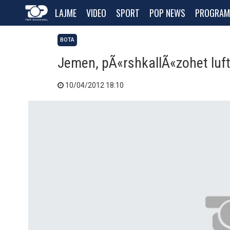
LAJME
VIDEO
SPORT
POP NEWS
PROGRAM
BOTA
Jemen, pÃ«rshkallÃ«zohet luft
10/04/2012 18:10