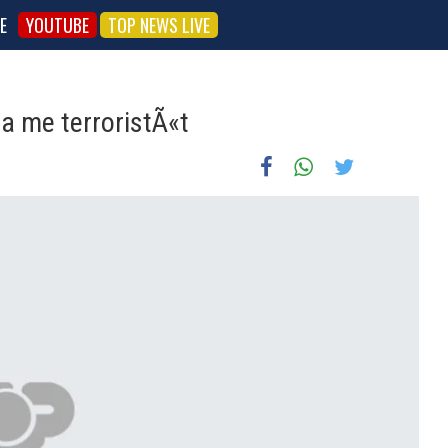
E
YOUTUBE
TOP NEWS LIVE
a me terroristÃ«t