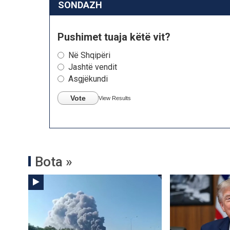
SONDAZH
Pushimet tuaja këtë vit?
Në Shqipëri
Jashtë vendit
Asgjëkundi
Vote
View Results
Bota »