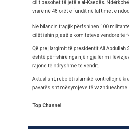
cilit besohet të jetë e al-Kaedës. Ndërko
vrarë në 48 orët e fundit në luftimet e ndo
Në bilancin tragjik përfshihen 100 militant
cilët ishin pjesë e komiteteve vendore të 
Që prej largimit të presidentit Ali Abdullah
është përfshirë nga një rigjallërim i lëvizj
rajone të ndryshme të vendit.
Aktualisht, rebelët islamikë kontrollojnë kr
pavarësisht mësymjeve të vazhdueshme ng
Top Channel