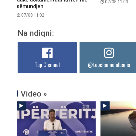
07/08 11:00
sëmundjen
07/08 11:02
Na ndiqni:
Top Channel
@topchannelalbania
Video »