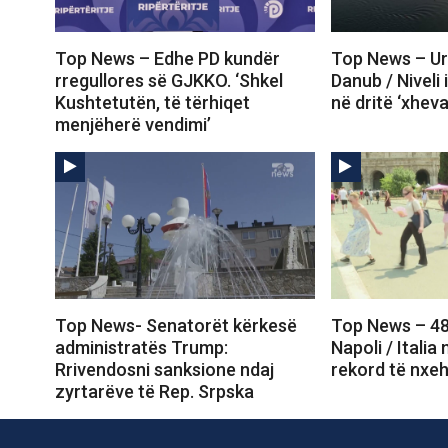
Top News – Edhe PD kundër
Top News – Ur
rregullores së GJKKO. ‘Shkel
Danub / Niveli i 
Kushtetutën, të tërhiqet
në dritë ‘xheva
menjëherë vendimi’
Top News- Senatorët kërkesë
Top News – 48
administratës Trump:
Napoli / Italia
Rrivendosni sanksione ndaj
rekord të nxeh
zyrtarëve të Rep. Srpska