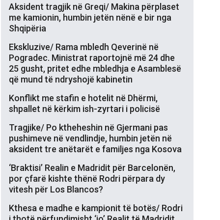
Aksident tragjik në Greqi/ Makina përplaset
me kamionin, humbin jetën nënë e bir nga
Shqipëria
Ekskluzive/ Rama mbledh Qeverinë në
Pogradec. Ministrat raportojnë më 24 dhe
25 gusht, pritet edhe mbledhja e Asamblesë
që mund të ndryshojë kabinetin
Konflikt me stafin e hotelit në Dhërmi,
shpallet në kërkim ish-zyrtari i policisë
Tragjike/ Po ktheheshin në Gjermani pas
pushimeve në vendlindje, humbin jetën në
aksident tre anëtarët e familjes nga Kosova
‘Braktisi’ Realin e Madridit për Barcelonën,
por çfarë kishte thënë Rodri përpara dy
vitesh për Los Blancos?
Kthesa e madhe e kampionit të botës/ Rodri
i thotë përfundimisht ‘jo’ Realit të Madridit,