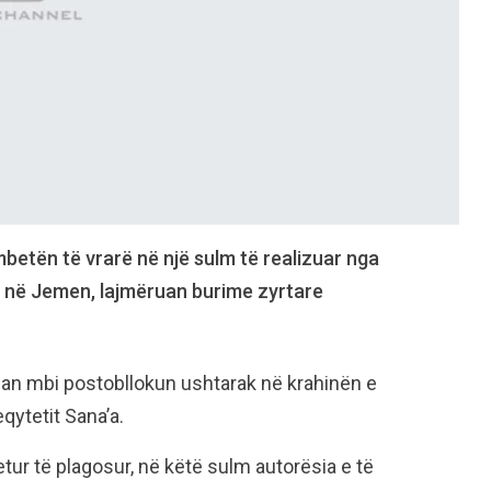
mbetën të vrarë në një sulm të realizuar nga
e në Jemen, lajmëruan burime zyrtare
an mbi postobllokun ushtarak në krahinën e
eqytetit Sana’a.
ur të plagosur, në këtë sulm autorësia e të