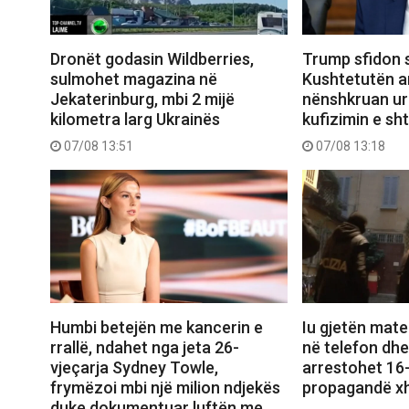
Dronët godasin Wildberries,
Trump sfidon 
sulmohet magazina në
Kushtetutën a
Jekaterinburg, mbi 2 mijë
nënshkruan urd
kilometra larg Ukrainës
kufizimin e sht
07/08 13:51
07/08 13:18
Humbi betejën me kancerin e
Iu gjetën mate
rrallë, ndahet nga jeta 26-
në telefon dhe
vjeçarja Sydney Towle,
arrestohet 16-v
frymëzoi mbi një milion ndjekës
propagandë xh
duke dokumentuar luftën me