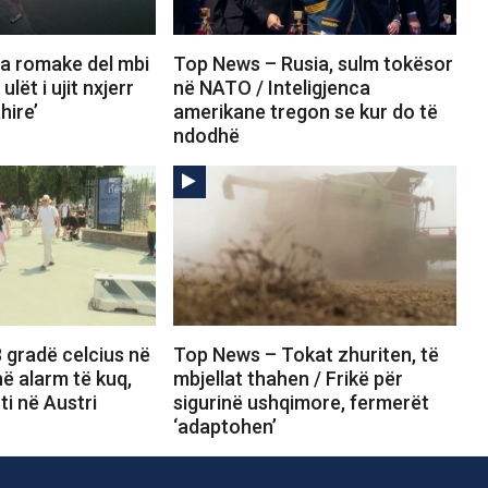
a romake del mbi
Top News – Rusia, sulm tokësor
ulët i ujit nxjerr
në NATO / Inteligjenca
hire’
amerikane tregon se kur do të
ndodhë
 gradë celcius në
Top News – Tokat zhuriten, të
 në alarm të kuq,
mbjellat thahen / Frikë për
ti në Austri
sigurinë ushqimore, fermerët
‘adaptohen’