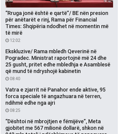
“Rruga jonë është e qartë”/ BE nën presion
për anëtarët e rinj, Rama për Financial
Times: Shqipëria ndodhet në momentin më
të mirë
12:02
Ekskluzive/ Rama mbledh Qeverinë në
Pogradec. Ministrat raportojnë më 24 dhe
25 gusht, pritet edhe mbledhja e Asamblesë
që mund të ndryshojë kabinetin
08:40
Vatra e zjarrit në Panahor ende aktive, 95
forca speciale të angazhuara në terren,
ndihmë edhe nga ajri
08:25
“Dështoi në mbrojtjen e fëmijëve”, Meta
gjobitet me 567 milionë dollarë, shkon në