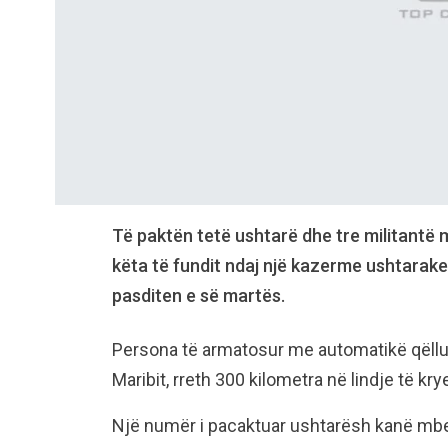
Të paktën tetë ushtarë dhe tre militantë 
këta të fundit ndaj një kazerme ushtarak
pasditen e së martës.
Persona të armatosur me automatikë qëllu
Maribit, rreth 300 kilometra në lindje të kry
Një numër i pacaktuar ushtarësh kanë mbet