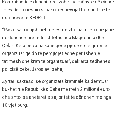
Kontrabanda e duhanit realizohej në mënyrë që cigaret
të evidentoheshin si pako për nevojat humanitare të
ushtarëve të KFOR-it.
“Pas disa muajsh hetime është zbuluar rrjeti dhe janë
ndaluar anëtarët e tij, shtetas nga Maqedonia dhe
Çekia. Këta persona kanë qenë pjesë e një grupi të
organizuar që do të përgjigjet edhe për fshehje
tatimesh dhe krim të organizuar”, deklaroi zëdhënësi i
policisë çeke, Jaroslav Ibehej.
Zyrtari saktësoi se organizata kriminale ka dëmtuar
buxhetin e Republikës Çeke me rreth 2 milionë euro
dhe shtoi se anëtarët e saj pritet të dënohen me nga
10 vjet burg.