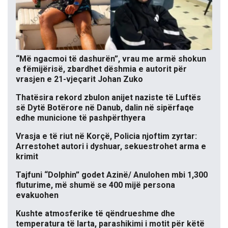
“Më ngacmoi të dashurën”, vrau me armë shokun
e fëmijërisë, zbardhet dëshmia e autorit për
vrasjen e 21-vjeçarit Johan Zuko
Thatësira rekord zbulon anijet naziste të Luftës
së Dytë Botërore në Danub, dalin në sipërfaqe
edhe municione të pashpërthyera
Vrasja e të riut në Korçë, Policia njoftim zyrtar:
Arrestohet autori i dyshuar, sekuestrohet arma e
krimit
Tajfuni “Dolphin” godet Azinë/ Anulohen mbi 1,300
fluturime, më shumë se 400 mijë persona
evakuohen
Kushte atmosferike të qëndrueshme dhe
temperatura të larta, parashikimi i motit për këtë