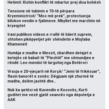
Hetimit: Kishin konflikt të mbartur prej disa kohësh
Tensione në tubimin e 70-të përpara
Kryeministrisë/ “Mos më prek”, protestuesja
bllokon vendin e fjalimeve. Mbyllet me marshim në
kryeqytet
Irani publikon videon e rrallë të liderit suprem,
shtohen pikëpyetjet për shëndetin e Mojtaba
Khameneit
Humbja e madhe e Messit, zbardhen detajet e
betejës së babait të “Pleshtit” me sëmundjen e
rëndë: Leo mendoi të largohej nga Botërori
Vrasja e 20-vjeçarit në Korçë/ “Jemi të frikësuar”,
flasin banorët e zonës: Dëgjuam një zhurmë të
madhe, dolëm jashtë dhe…
Nuk ka qetësi në Kuvendin e Kosovës, Kurti
goditet me vezë gjatë seancës nga deputetja e
AAK