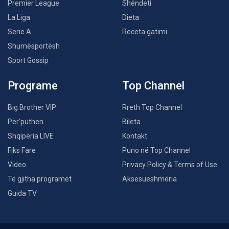
Premier League
Shëndeti
La Liga
Dieta
Serie A
Receta gatimi
Shumësportësh
Sport Gossip
Programe
Top Channel
Big Brother VIP
Rreth Top Channel
Për’puthen
Bileta
Shqipëria LIVE
Kontakt
Fiks Fare
Puno në Top Channel
Video
Privacy Policy & Terms of Use
Të gjitha programet
Aksesueshmëria
Guida TV