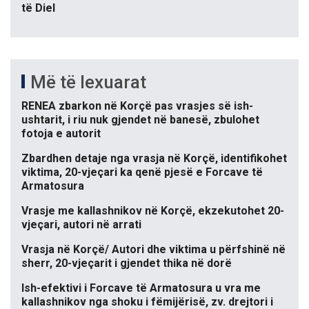
të Diel
Më të lexuarat
RENEA zbarkon në Korçë pas vrasjes së ish-
ushtarit, i riu nuk gjendet në banesë, zbulohet
fotoja e autorit
Zbardhen detaje nga vrasja në Korçë, identifikohet
viktima, 20-vjeçari ka qenë pjesë e Forcave të
Armatosura
Vrasje me kallashnikov në Korçë, ekzekutohet 20-
vjeçari, autori në arrati
Vrasja në Korçë/ Autori dhe viktima u përfshinë në
sherr, 20-vjeçarit i gjendet thika në dorë
Ish-efektivi i Forcave të Armatosura u vra me
kallashnikov nga shoku i fëmijërisë, zv. drejtori i