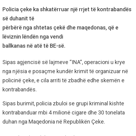
Policia çeke ka shkatërruar një rrjet të kontrabandës
së duhanit të
përbërë nga shtetas çekë dhe maqedonas, që e
lëviznin lëndën nga vendi
ballkanas në atë të BE-së.
Sipas agjencisë së lajmeve “INA”, operacioni u krye
nga njësia e posaçme kundër krimit të organizuar në
policinë çeke, e cila arriti të zbadhë edhe skemën e
kontrabandës.
Sipas burimit, policia zbuloi se grupi kriminal kishte
kontrabanduar mbi 4 milionë cigare dhe 30 tonelata
duhan nga Maqedonia në Republikën Çeke.