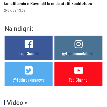
konstituimin e Kuvendit brenda afatit kushtetues
07/08 13:03
Na ndiqni:
Top Channel
@topchannelalbania
@tchbreakingnews
Top Channel
Video »