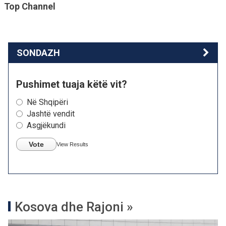
Top Channel
SONDAZH
Pushimet tuaja këtë vit?
Në Shqipëri
Jashtë vendit
Asgjëkundi
Vote
View Results
Kosova dhe Rajoni »