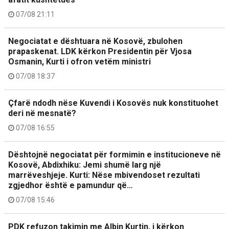
07/08 21:11
Negociatat e dështuara në Kosovë, zbulohen
prapaskenat. LDK kërkon Presidentin për Vjosa
Osmanin, Kurti i ofron vetëm ministri
07/08 18:37
Çfarë ndodh nëse Kuvendi i Kosovës nuk konstituohet
deri në mesnatë?
07/08 16:55
Dështojnë negociatat për formimin e institucioneve në
Kosovë, Abdixhiku: Jemi shumë larg një
marrëveshjeje. Kurti: Nëse mbivendoset rezultati
zgjedhor është e pamundur që…
07/08 15:46
PDK refuzon takimin me Albin Kurtin, i kërkon