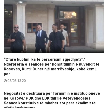
“Çfarë kuptimi ka të përsërisim zgjedhjet?”/
Ndërprerja e seancës për konstituimin e Kuvendit të
Kosovës, Kurti: Duhet një marrëveshje, kohë kemi,
por…
08/08 13:20
Negocitat e dështuara për formimin e institucioneve
në Kosovë/ PDK dhe LDK thirrje Vetëvendosjes:
Seanca konstituive të mbahet sot para skadimit të
afatit kushtetues