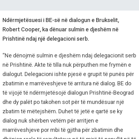
Ndërmjetësuesi i BE-së në dialogun e Brukselit,
Robert Cooper, ka dënuar sulmin e djeshëm në
Prishtinë ndaj një delegacioni serb.
“Ne dënojmë sulmin e djeshëm ndaj delegacionit serb
në Prishtinë. Akte të tilla nuk përputhen me frymën e
dialogut. Delegacioni ishte pjesë e grupit të punës për
zbatimin e marrëveshjeve të arritura në dialog. BE do
të vijojë të ndërmjetësojë dialogun Prishtinë-Beograd
dhe dy palët po takohen sot për të mundësuar një
zbatim të mëtejshëm. Duhet të jetë e qartë se ky
dialog nuk shërben vetëm për arritjen e
marrëveshjeve por mbi të gjitha për zbatimin dhe