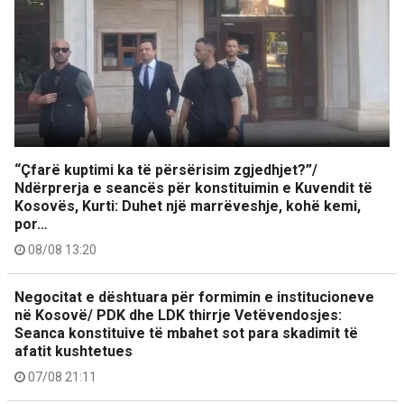
“Çfarë kuptimi ka të përsërisim zgjedhjet?”/
Ndërprerja e seancës për konstituimin e Kuvendit të
Kosovës, Kurti: Duhet një marrëveshje, kohë kemi,
por…
08/08 13:20
Negocitat e dështuara për formimin e institucioneve
në Kosovë/ PDK dhe LDK thirrje Vetëvendosjes:
Seanca konstituive të mbahet sot para skadimit të
afatit kushtetues
07/08 21:11