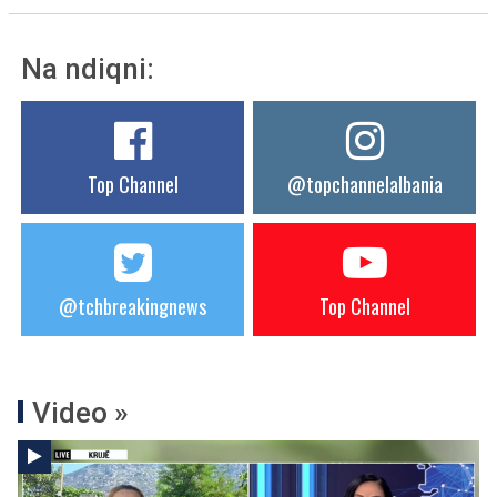
Na ndiqni:
Top Channel
@topchannelalbania
@tchbreakingnews
Top Channel
Video »