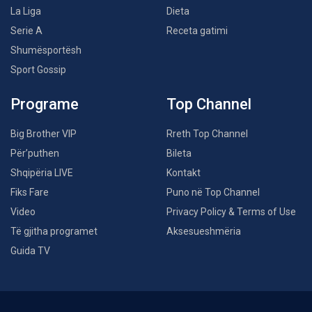
La Liga
Dieta
Serie A
Receta gatimi
Shumësportësh
Sport Gossip
Programe
Top Channel
Big Brother VIP
Rreth Top Channel
Për’puthen
Bileta
Shqipëria LIVE
Kontakt
Fiks Fare
Puno në Top Channel
Video
Privacy Policy & Terms of Use
Të gjitha programet
Aksesueshmëria
Guida TV