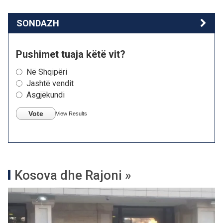
SONDAZH
Pushimet tuaja këtë vit?
Në Shqipëri
Jashtë vendit
Asgjëkundi
Vote
View Results
Kosova dhe Rajoni »