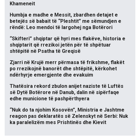
Khameneit
Humbja e madhe e Messit, zbardhen detajet e
betejës së babait të “Pleshtit” me sëmundjen e
rëndë: Leo mendoi të largohej nga Botërori
“Skifteri” shqiptar që hyri mes flakëve, historia e
shqiptarit që rrezikoi jetën për të shpëtuar
shtëpitë në Psatha të Greqisë
Zjarri në Krujë merr përmasa të frikshme, flakët
po rrezikojnë banorët dhe shtëpitë, kërkohet
ndërhyrje emergjente dhe evakuim
Thatësira rekord zbulon anijet naziste të Luftës
së Dytë Botërore në Danub, dalin në sipërfaqe
edhe municione të pashpërthyera
“Nuk do ta njohim Kosovën”, Ministria e Jashtme
reagon pas deklaratës së Zelenskyt në Serbi: Nuk
ka paralelizëm mes Prishtinës dhe Kievit