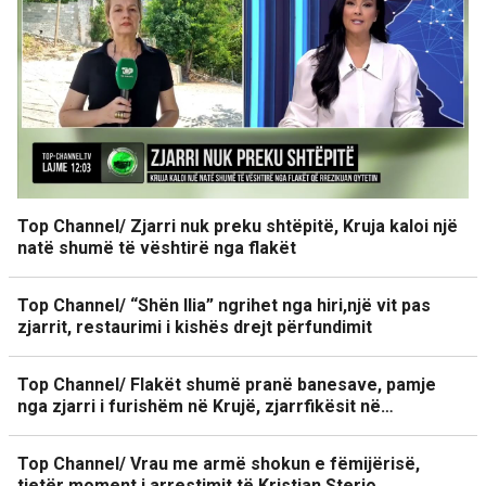
Top Channel/ Zjarri nuk preku shtëpitë, Kruja kaloi një
natë shumë të vështirë nga flakët
Top Channel/ “Shën Ilia” ngrihet nga hiri,një vit pas
zjarrit, restaurimi i kishës drejt përfundimit
Top Channel/ Flakët shumë pranë banesave, pamje
nga zjarri i furishëm në Krujë, zjarrfikësit në…
Top Channel/ Vrau me armë shokun e fëmijërisë,
tjetër moment i arrestimit të Kristjan Sterjo