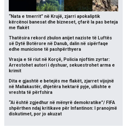
“Nata e tmerrit” në Krujë, zjarri apokaliptik
kërcënoi banesat dhe bizneset, çfarë la pas beteja
me flakët
Thatësira rekord zbulon anijet naziste të Luftës
së Dytë Botërore në Danub, dalin në sipërfaqe
edhe municione të pashpërthyera
Vrasja e të riut në Korçë, Policia njoftim zyrtar:
Arrestohet autori i dyshuar, sekuestrohet arma e
krimit
Dita e gjashtë e betejës me flakët, zjarret vijojnë
në Mallakastër, dhjetëra hektarë pyje, ullishte e
vreshta të përfshira
“Ai është zgjedhur në mënyrë demokratike”/ FIFA
shpërthen ndaj kritikave për Infantinon: I pranojmë
diskutimet, por jo akuzat