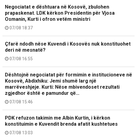
Negociatat e dështuara në Kosovë, zbulohen
prapaskenat. LDK kërkon Presidentin për Vjosa
Osmanin, Kurti i ofron vetëm ministri
07/08 18:37
Çfarë ndodh nëse Kuvendi i Kosovës nuk konstituohet
deri në mesnatë?
07/08 16:55
Dështojnë negociatat për formimin e institucioneve në
Kosovë, Abdixhiku: Jemi shumë larg një
marrëveshjeje. Kurti: Nëse mbivendoset rezultati
zgjedhor është e pamundur që…
07/08 15:46
PDK refuzon takimin me Albin Kurtin, i kërkon
konstituimin e Kuvendit brenda afatit kushtetues
07/08 13:03