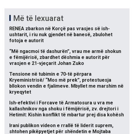
Më të lexuarat
RENEA zbarkon në Korçë pas vrasjes së ish-
ushtarit, i riu nuk gjendet në banesë, zbulohet
fotoja e autorit
“Më ngacmoi të dashurën”, vrau me armë shokun
e fëmijërisë, zbardhet dëshmia e autorit për
vrasjen e 21-vjeçarit Johan Zuko
Tensione në tubimin e 70-të përpara
Kryeministrisë/ “Mos më prek”, protestuesja
bllokon vendin e fjalimeve. Mbyllet me marshim në
kryeqytet
Ish-efektivi i Forcave të Armatosura u vra me
kallashnikov nga shoku i fëmijërisë, zv. drejtori i
Hetimit: Kishin konflikt të mbartur prej disa kohësh
Irani publikon videon e rrallë të liderit suprem,
shtohen pikëpyetjet për shëndetin e Mojtaba