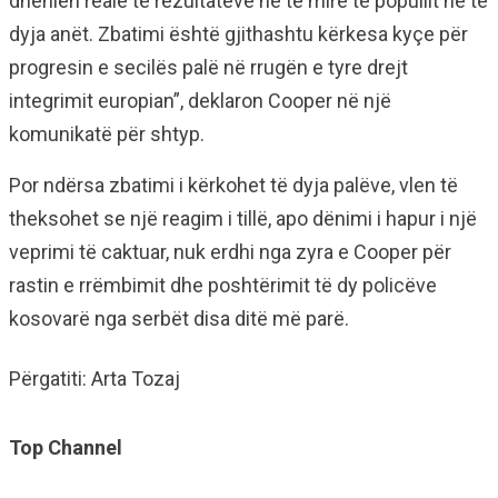
dhënien reale të rezultateve në të mirë të popullit në të
dyja anët. Zbatimi është gjithashtu kërkesa kyçe për
progresin e secilës palë në rrugën e tyre drejt
integrimit europian”, deklaron Cooper në një
komunikatë për shtyp.
Por ndërsa zbatimi i kërkohet të dyja palëve, vlen të
theksohet se një reagim i tillë, apo dënimi i hapur i një
veprimi të caktuar, nuk erdhi nga zyra e Cooper për
rastin e rrëmbimit dhe poshtërimit të dy policëve
kosovarë nga serbët disa ditë më parë.
Përgatiti: Arta Tozaj
Top Channel