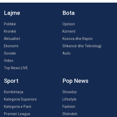
Lajme
Bota
Politikë
Opinion
Kronikë
Koment
Aktualitet
Kosova dhe Rajoni
Ekonomi
Shkencë dhe Teknologji
Sociale
Auto
Video
Top News LIVE
Sport
Pop News
Kombëtarja
Showbiz
Kategoria Superiore
Lifestyle
Kategoria e Parë
Fashion
Premier League
Shëndeti