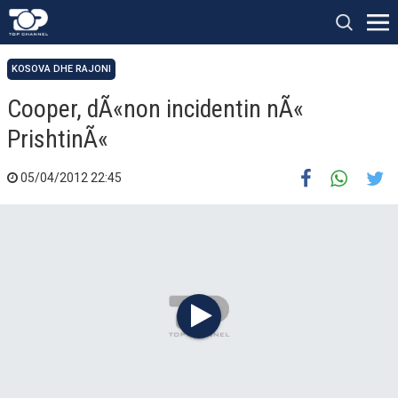
KOSOVA DHE RAJONI
Cooper, dÃ«non incidentin nÃ«
PrishtinÃ«
05/04/2012 22:45