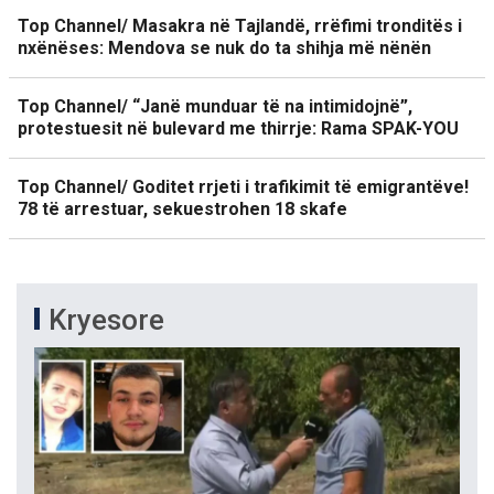
Top Channel/ Masakra në Tajlandë, rrëfimi tronditës i
nxënëses: Mendova se nuk do ta shihja më nënën
Top Channel/ “Janë munduar të na intimidojnë”,
protestuesit në bulevard me thirrje: Rama SPAK-YOU
Top Channel/ Goditet rrjeti i trafikimit të emigrantëve!
78 të arrestuar, sekuestrohen 18 skafe
Kryesore