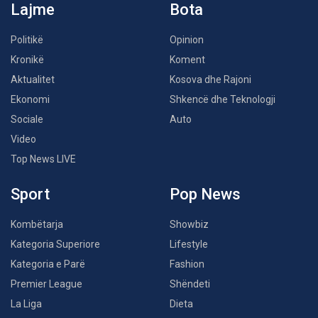
Lajme
Bota
Politikë
Opinion
Kronikë
Koment
Aktualitet
Kosova dhe Rajoni
Ekonomi
Shkencë dhe Teknologji
Sociale
Auto
Video
Top News LIVE
Sport
Pop News
Kombëtarja
Showbiz
Kategoria Superiore
Lifestyle
Kategoria e Parë
Fashion
Premier League
Shëndeti
La Liga
Dieta