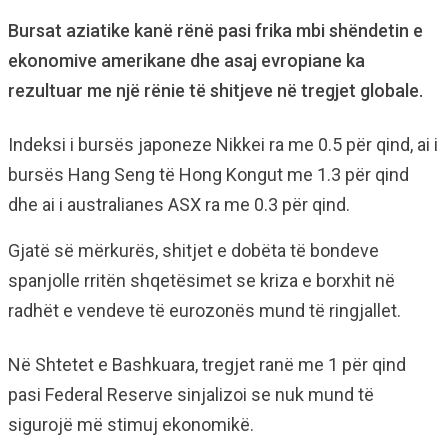
Bursat aziatike kanë rënë pasi frika mbi shëndetin e
ekonomive amerikane dhe asaj evropiane ka
rezultuar me një rënie të shitjeve në tregjet globale.
Indeksi i bursës japoneze Nikkei ra me 0.5 për qind, ai i
bursës Hang Seng të Hong Kongut me 1.3 për qind
dhe ai i australianes ASX ra me 0.3 për qind.
Gjatë së mërkurës, shitjet e dobëta të bondeve
spanjolle rritën shqetësimet se kriza e borxhit në
radhët e vendeve të eurozonës mund të ringjallet.
Në Shtetet e Bashkuara, tregjet ranë me 1 për qind
pasi Federal Reserve sinjalizoi se nuk mund të
sigurojë më stimuj ekonomikë.