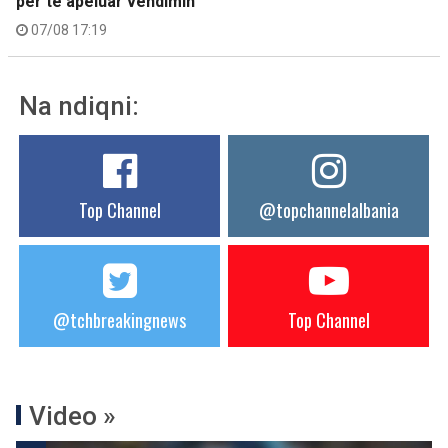
për të apeluar vendimin
07/08 17:19
Na ndiqni:
Top Channel
@topchannelalbania
@tchbreakingnews
Top Channel
Video »