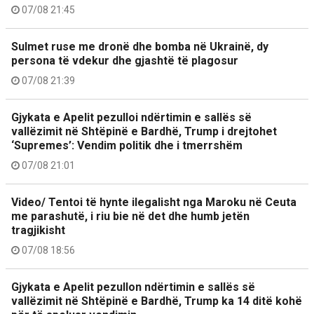
07/08 21:45
Sulmet ruse me dronë dhe bomba në Ukrainë, dy
persona të vdekur dhe gjashtë të plagosur
07/08 21:39
Gjykata e Apelit pezulloi ndërtimin e sallës së
vallëzimit në Shtëpinë e Bardhë, Trump i drejtohet
‘Supremes’: Vendim politik dhe i tmerrshëm
07/08 21:01
Video/ Tentoi të hynte ilegalisht nga Maroku në Ceuta
me parashutë, i riu bie në det dhe humb jetën
tragjikisht
07/08 18:56
Gjykata e Apelit pezullon ndërtimin e sallës së
vallëzimit në Shtëpinë e Bardhë, Trump ka 14 ditë kohë