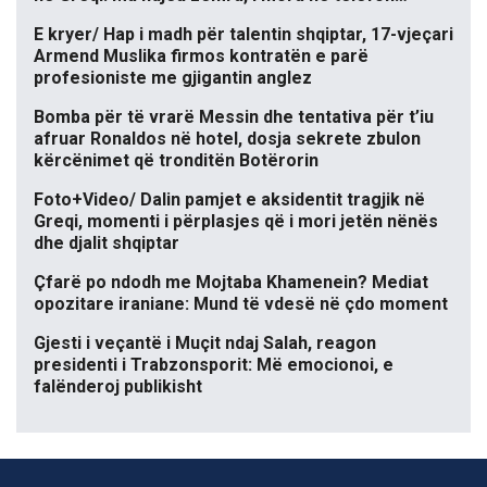
E kryer/ Hap i madh për talentin shqiptar, 17-vjeçari
Armend Muslika firmos kontratën e parë
profesioniste me gjigantin anglez
Bomba për të vrarë Messin dhe tentativa për t’iu
afruar Ronaldos në hotel, dosja sekrete zbulon
kërcënimet që tronditën Botërorin
Foto+Video/ Dalin pamjet e aksidentit tragjik në
Greqi, momenti i përplasjes që i mori jetën nënës
dhe djalit shqiptar
Çfarë po ndodh me Mojtaba Khamenein? Mediat
opozitare iraniane: Mund të vdesë në çdo moment
Gjesti i veçantë i Muçit ndaj Salah, reagon
presidenti i Trabzonsporit: Më emocionoi, e
falënderoj publikisht