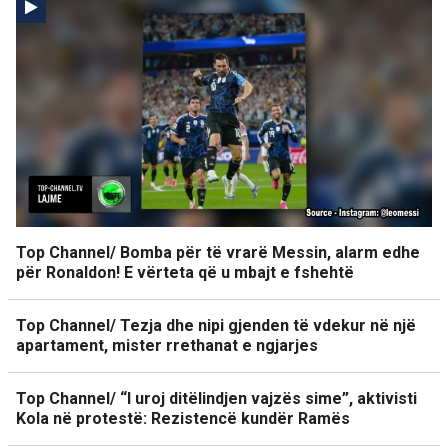
Top Channel/ Bomba për të vrarë Messin, alarm edhe
për Ronaldon! E vërteta që u mbajt e fshehtë
Top Channel/ Tezja dhe nipi gjenden të vdekur në një
apartament, mister rrethanat e ngjarjes
Top Channel/ “I uroj ditëlindjen vajzës sime”, aktivisti
Kola në protestë: Rezistencë kundër Ramës