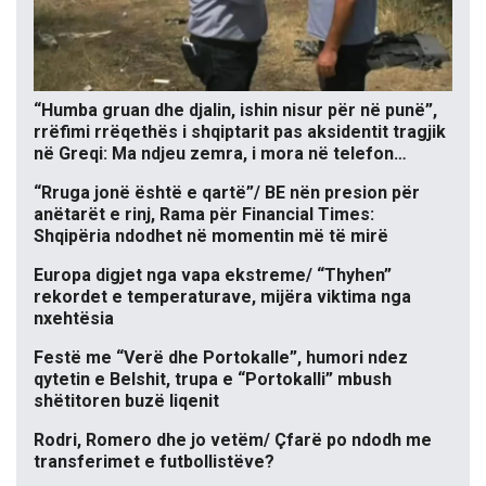
“Humba gruan dhe djalin, ishin nisur për në punë”,
rrëfimi rrëqethës i shqiptarit pas aksidentit tragjik
në Greqi: Ma ndjeu zemra, i mora në telefon…
“Rruga jonë është e qartë”/ BE nën presion për
anëtarët e rinj, Rama për Financial Times:
Shqipëria ndodhet në momentin më të mirë
Europa digjet nga vapa ekstreme/ “Thyhen”
rekordet e temperaturave, mijëra viktima nga
nxehtësia
Festë me “Verë dhe Portokalle”, humori ndez
qytetin e Belshit, trupa e “Portokalli” mbush
shëtitoren buzë liqenit
Rodri, Romero dhe jo vetëm/ Çfarë po ndodh me
transferimet e futbollistëve?