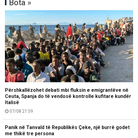
Bota »
Përshkallëzohet debati mbi fluksin e emigrantëve në
Ceuta, Spanja do të vendosë kontrolle kufitare kundër
Italisë
07/08 21:59
Panik në Tanvald të Republikës Çeke, një burrë godet
me thikë tre persona