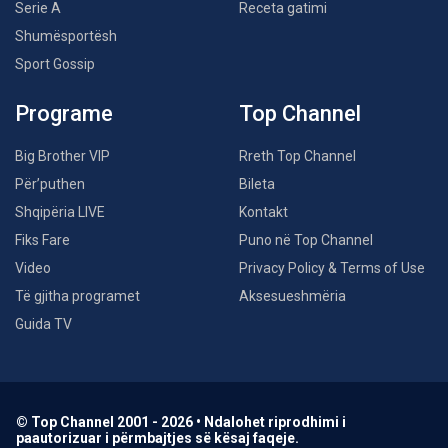
Serie A
Receta gatimi
Shumësportësh
Sport Gossip
Programe
Top Channel
Big Brother VIP
Rreth Top Channel
Për’puthen
Bileta
Shqipëria LIVE
Kontakt
Fiks Fare
Puno në Top Channel
Video
Privacy Policy & Terms of Use
Të gjitha programet
Aksesueshmëria
Guida TV
© Top Channel 2001 - 2026 • Ndalohet riprodhimi i
paautorizuar i përmbajtjes së kësaj faqeje.