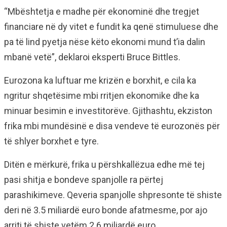
“Mbështetja e madhe për ekonominë dhe tregjet
financiare në dy vitet e fundit ka qenë stimuluese dhe
pa të lind pyetja nëse këto ekonomi mund t’ia dalin
mbanë vetë”, deklaroi eksperti Bruce Bittles.
Eurozona ka luftuar me krizën e borxhit, e cila ka
ngritur shqetësime mbi rritjen ekonomike dhe ka
minuar besimin e investitorëve. Gjithashtu, ekziston
frika mbi mundësinë e disa vendeve të eurozonës për
të shlyer borxhet e tyre.
Ditën e mërkurë, frika u përshkallëzua edhe më tej
pasi shitja e bondeve spanjolle ra përtej
parashikimeve. Qeveria spanjolle shpresonte të shiste
deri në 3.5 miliardë euro bonde afatmesme, por ajo
arriti të shiste vetëm 2.6 miliardë euro.