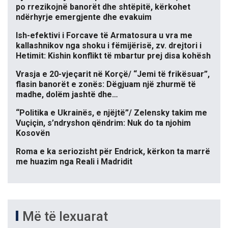
po rrezikojnë banorët dhe shtëpitë, kërkohet
ndërhyrje emergjente dhe evakuim
Ish-efektivi i Forcave të Armatosura u vra me
kallashnikov nga shoku i fëmijërisë, zv. drejtori i
Hetimit: Kishin konflikt të mbartur prej disa kohësh
Vrasja e 20-vjeçarit në Korçë/ “Jemi të frikësuar”,
flasin banorët e zonës: Dëgjuam një zhurmë të
madhe, dolëm jashtë dhe…
“Politika e Ukrainës, e njëjtë”/ Zelensky takim me
Vuçiçin, s’ndryshon qëndrim: Nuk do ta njohim
Kosovën
Roma e ka seriozisht për Endrick, kërkon ta marrë
me huazim nga Reali i Madridit
Më të lexuarat