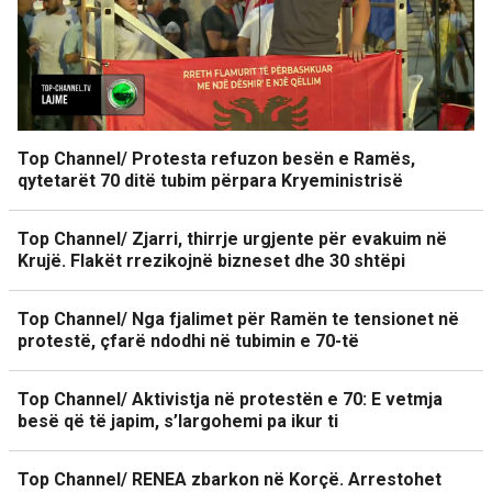
Top Channel/ Protesta refuzon besën e Ramës,
qytetarët 70 ditë tubim përpara Kryeministrisë
Top Channel/ Zjarri, thirrje urgjente për evakuim në
Krujë. Flakët rrezikojnë bizneset dhe 30 shtëpi
Top Channel/ Nga fjalimet për Ramën te tensionet në
protestë, çfarë ndodhi në tubimin e 70-të
Top Channel/ Aktivistja në protestën e 70: E vetmja
besë që të japim, s’largohemi pa ikur ti
Top Channel/ RENEA zbarkon në Korçë. Arrestohet