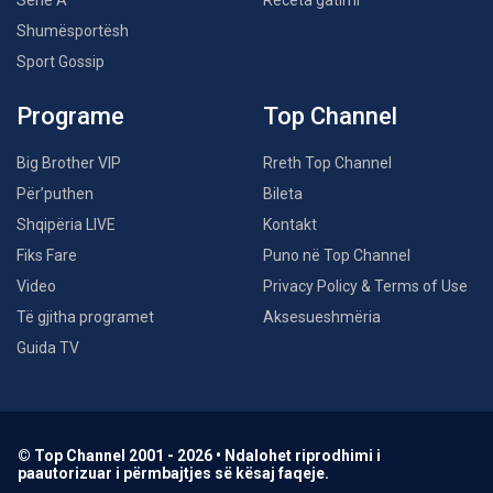
Serie A
Receta gatimi
Shumësportësh
Sport Gossip
Programe
Top Channel
Big Brother VIP
Rreth Top Channel
Për’puthen
Bileta
Shqipëria LIVE
Kontakt
Fiks Fare
Puno në Top Channel
Video
Privacy Policy & Terms of Use
Të gjitha programet
Aksesueshmëria
Guida TV
© Top Channel 2001 - 2026 • Ndalohet riprodhimi i
paautorizuar i përmbajtjes së kësaj faqeje.