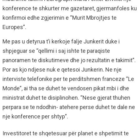
konference te shkurter me gazetaret, gjermanfoles ku
konfirmoi edhe zgjerimin e “Murit Mbrojtjes te
Europes”.
Me pas u detyrua t’i kerkoje falje Junkerit duke i
shpjeguar se “qellimi i saj ishte te paraqiste
panoramen te diskutimeve dhe jo rezultatin e takimit”.
Por as kjo ndjese nuk e qetesoi Junkerin. Ne nje
interviste telefonike per te perditshmen franceze “Le
Monde”, ai tha se duhet te vendosen pikat mbi i dhe
ministrat duhet te disiplinohen. “Nese gjerat thuhen
perpara se te ndodhin- atehere perse duhet te dale ne
nje konference per shtyp”.
Investitoret te shqetesuar për planet e shpetimit te