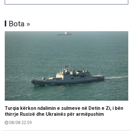
Bota »
Turqia kërkon ndalimin e sulmeve në Detin e Zi, i bën
thirrje Rusisë dhe Ukrainës për armëpushim
08/08 22:59