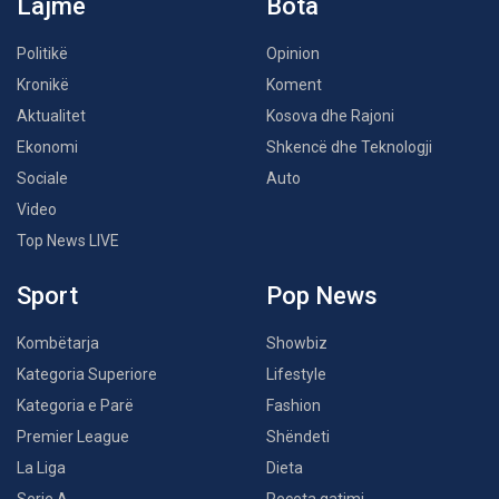
Lajme
Bota
Politikë
Opinion
Kronikë
Koment
Aktualitet
Kosova dhe Rajoni
Ekonomi
Shkencë dhe Teknologji
Sociale
Auto
Video
Top News LIVE
Sport
Pop News
Kombëtarja
Showbiz
Kategoria Superiore
Lifestyle
Kategoria e Parë
Fashion
Premier League
Shëndeti
La Liga
Dieta