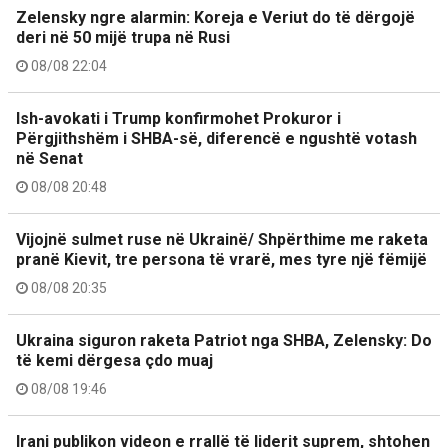
Zelensky ngre alarmin: Koreja e Veriut do të dërgojë
deri në 50 mijë trupa në Rusi
08/08 22:04
Ish-avokati i Trump konfirmohet Prokuror i
Përgjithshëm i SHBA-së, diferencë e ngushtë votash
në Senat
08/08 20:48
Vijojnë sulmet ruse në Ukrainë/ Shpërthime me raketa
pranë Kievit, tre persona të vrarë, mes tyre një fëmijë
08/08 20:35
Ukraina siguron raketa Patriot nga SHBA, Zelensky: Do
të kemi dërgesa çdo muaj
08/08 19:46
Irani publikon videon e rrallë të liderit suprem, shtohen