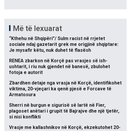
Më të lexuarat
“Kthehu në Shqipëri”/ Sulm racist në rrjetet
sociale ndaj gazetarit grek me origjinë shqiptare:
Je mysafir këtu, nuk duhet të flasësh
RENEA zbarkon në Korçë pas vrasjes së ish-
ushtarit, i riu nuk gjendet në banesë, zbulohet
fotoja e autorit
Zbardhen detaje nga vrasja në Korçë, identifikohet
viktima, 20-vjeçari ka qenë pjesë e Forcave të
Armatosura
Sherri në burgun e sigurisë së lartë në Fier,
plagoset anëtari i grupit të Bajrajve dhe një tjetër,
si nisi konflikti
Vrasje me kallashnikov në Korçë, ekzekutohet 20-