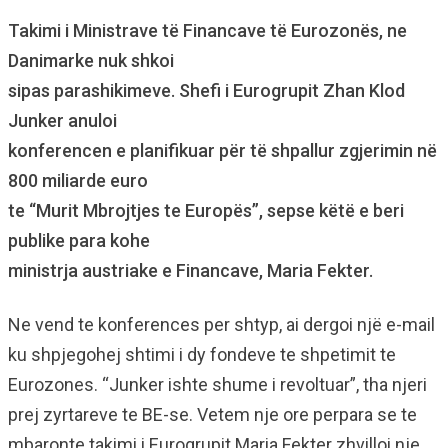
Takimi i Ministrave të Financave të Eurozonës, ne
Danimarke nuk shkoi
sipas parashikimeve. Shefi i Eurogrupit Zhan Klod
Junker anuloi
konferencen e planifikuar për të shpallur zgjerimin në
800 miliarde euro
te “Murit Mbrojtjes te Europës”, sepse këtë e beri
publike para kohe
ministrja austriake e Financave, Maria Fekter.
Ne vend te konferences per shtyp, ai dergoi një e-mail
ku shpjegohej shtimi i dy fondeve te shpetimit te
Eurozones. “Junker ishte shume i revoltuar”, tha njeri
prej zyrtareve te BE-se. Vetem nje ore perpara se te
mbaronte takimi i Eurogrupit Maria Fekter zhvilloi nje