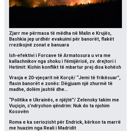
Zjarr me përmasa të mëdha në Malin e Krujës,
Bashkia jep urdhër evakuimi për banorët, flakët
rrezikojnë zonat e banuara
Ish-efektivi i Forcave të Armatosura u vra me
kallashnikov nga shoku i fëmijërisë, zv. drejtori i
Hetimit: Kishin konflikt të mbartur prej disa kohësh
Vrasja e 20-vjeçarit në Korçë/ “Jemi të frikësuar”,
flasin banorët e zonës: Dëgjuam një zhurmë të
madhe, dolëm jashtë dhe…
“Politika e Ukrainës, e njëjtë”/ Zelensky takim me
Vuçiçin, s’ndryshon qëndrim: Nuk do ta njohim
Kosovën
Roma e ka seriozisht për Endrick, kërkon ta marrë
me huazim nga Reali i Madridit