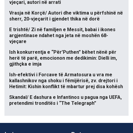
vjeçari, autori në arrati
Vrasja në Korçë/ Autori dhe viktima u përfshinë në
sherr, 20-vjeçarit i gjendet thika në dorë
E trishtë/ Zi në familjen e Messit, babai i ikones
argjentinase ndahet nga jeta në moshën 68-
vjeçare
Ish konkurrentja e “Për’Puthen” bëhet nënë për
herë të parë, emocionon me dedikimin: Dielli im,
gjithçka e imja
Ish-efektivi i Forcave të Armatosura u vra me
kallashnikov nga shoku i fëmijërisë, zv. drejtori i
Hetimit: Kishin konflikt të mbartur prej disa kohësh
Skandal/ E dashura e Infantinos u pagua nga UEFA,
pretendimi tronditës i “The Telegraph”