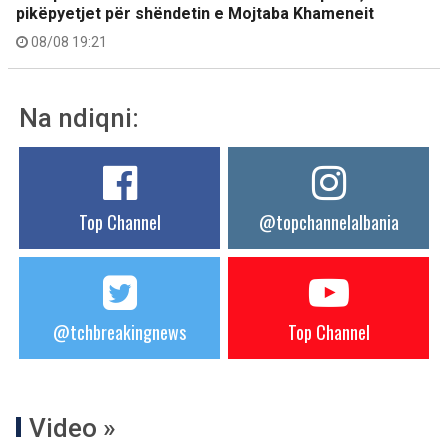
pikëpyetjet për shëndetin e Mojtaba Khameneit
08/08 19:21
Na ndiqni:
Top Channel
@topchannelalbania
@tchbreakingnews
Top Channel
Video »