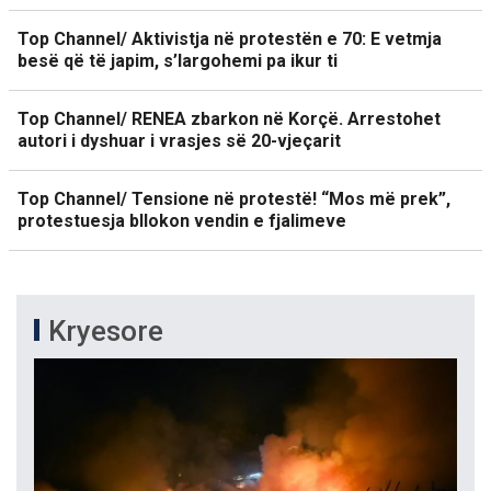
Top Channel/ Aktivistja në protestën e 70: E vetmja
besë që të japim, s’largohemi pa ikur ti
Top Channel/ RENEA zbarkon në Korçë. Arrestohet
autori i dyshuar i vrasjes së 20-vjeçarit
Top Channel/ Tensione në protestë! “Mos më prek”,
protestuesja bllokon vendin e fjalimeve
Kryesore