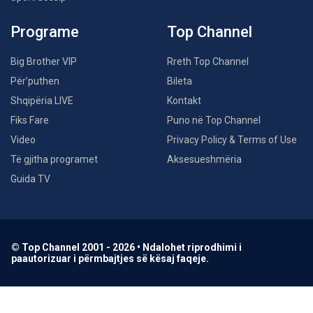
Programe
Top Channel
Big Brother VIP
Rreth Top Channel
Për’puthen
Bileta
Shqipëria LIVE
Kontakt
Fiks Fare
Puno në Top Channel
Video
Privacy Policy & Terms of Use
Të gjitha programet
Aksesueshmëria
Guida TV
© Top Channel 2001 - 2026 • Ndalohet riprodhimi i
paautorizuar i përmbajtjes së kësaj faqeje.