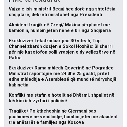
Vajza e ish-ministrit Beqaj heq dorë nga shtetësia
shqiptare, dekreti miratohet nga Presidenti
Aksident tragjik në Greqi/ Makina përplaset me
kamionin, humbin jetën nënë e bir nga Shqipëria
Ekskluzive/ I ekstraduar pas 30 vitesh, Top
Channel zbardh dosjen e Sokol Hoxhës: Si sherri
për një kasetofon solli vrasjen e dy vëllezërve në
Patos
Ekskluzive/ Rama mbledh Qeverinë në Pogradec.
Ministrat raportojnë më 24 dhe 25 gusht, pritet
edhe mbledhja e Asamblesë që mund të ndryshojë
kabinetin
Konflikt me stafin e hotelit në Dhërmi, shpallet në
kërkim ish-zyrtari i policisë
Tragjike/ Po ktheheshin në Gjermani pas
pushimeve në vendlindje, humbin jetën në aksident
tre anëtarët e familjes nga Kosova