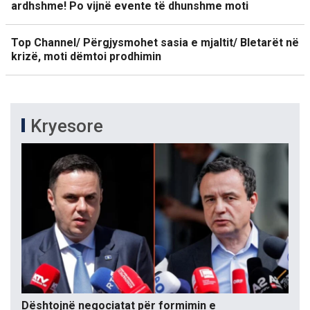
ardhshme! Po vijnë evente të dhunshme moti
Top Channel/ Përgjysmohet sasia e mjaltit/ Bletarët në
krizë, moti dëmtoi prodhimin
Kryesore
Dështojnë negociatat për formimin e