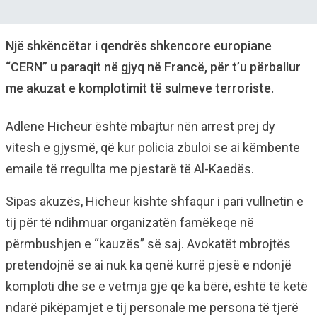
Një shkëncëtar i qendrës shkencore europiane
“CERN” u paraqit në gjyq në Francë, për t’u përballur
me akuzat e komplotimit të sulmeve terroriste.
Adlene Hicheur është mbajtur nën arrest prej dy
vitesh e gjysmë, që kur policia zbuloi se ai këmbente
emaile të rregullta me pjestarë të Al-Kaedës.
Sipas akuzës, Hicheur kishte shfaqur i pari vullnetin e
tij për të ndihmuar organizatën famëkeqe në
përmbushjen e “kauzës” së saj. Avokatët mbrojtës
pretendojnë se ai nuk ka qenë kurrë pjesë e ndonjë
komploti dhe se e vetmja gjë që ka bërë, është të ketë
ndarë pikëpamjet e tij personale me persona të tjerë