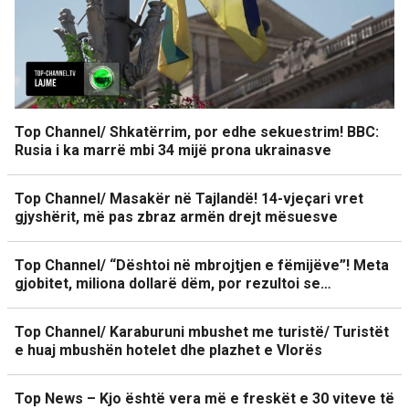
Top Channel/ Shkatërrim, por edhe sekuestrim! BBC:
Rusia i ka marrë mbi 34 mijë prona ukrainasve
Top Channel/ Masakër në Tajlandë! 14-vjeçari vret
gjyshërit, më pas zbraz armën drejt mësuesve
Top Channel/ “Dështoi në mbrojtjen e fëmijëve”! Meta
gjobitet, miliona dollarë dëm, por rezultoi se…
Top Channel/ Karaburuni mbushet me turistë/ Turistët
e huaj mbushën hotelet dhe plazhet e Vlorës
Top News – Kjo është vera më e freskët e 30 viteve të