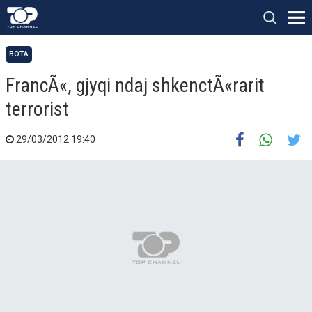
BOTA
FrancÃ«, gjyqi ndaj shkenctÃ«rarit
terrorist
29/03/2012 19:40