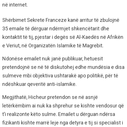
në internet.
Shërbimet Sekrete Franceze kanë arritur të zbulojnë
35 emaile të dërguar ndërmjet shkencëtarit dhe
kontaktit të tij, pjestar i degës së Al-Kaedës në Afrikën
e Veriut, në Organizatën Islamike të Magrebit.
Ndonëse emailet nuk janë publikuar, hetuesit
pretendojnë se në të diskutohej edhe mundësia e disa
sulmeve mbi objektiva ushtarakë apo politikë, për të
ndëshkuar qeveritë anti-islamike.
Megjithatë, Hicheur pretendon se në asnjë
letërkëmbim ai nuk ka shprehur se kishte vendosur që
t’i realizonte këto sulme. Emailet u dërguan ndërsa
fizikanti kishte marrë leje nga detyra e tij si specialist i