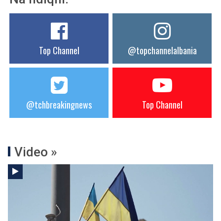
Top Channel
@topchannelalbania
@tchbreakingnews
Top Channel
Video »