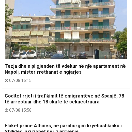
Tezja dhe nipi gjenden të vdekur në një apartament në
Napoli, mister rrethanat e ngjarjes
07/08 16:15
Goditet rrjeti i trafikimit të emigrantëve në Spanjë, 78
të arrestuar dhe 18 skafe të sekuestruara
07/08 15:58
Flakët pranë Athinës, në paraburgim kryebashkiaku i
Stylidës, akuzohet për zjarrvënie