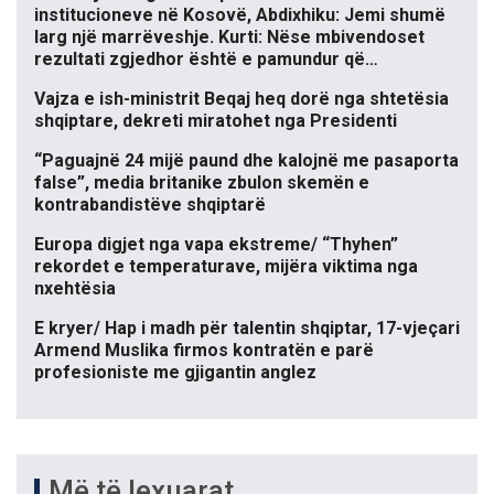
institucioneve në Kosovë, Abdixhiku: Jemi shumë
larg një marrëveshje. Kurti: Nëse mbivendoset
rezultati zgjedhor është e pamundur që…
Vajza e ish-ministrit Beqaj heq dorë nga shtetësia
shqiptare, dekreti miratohet nga Presidenti
“Paguajnë 24 mijë paund dhe kalojnë me pasaporta
false”, media britanike zbulon skemën e
kontrabandistëve shqiptarë
Europa digjet nga vapa ekstreme/ “Thyhen”
rekordet e temperaturave, mijëra viktima nga
nxehtësia
E kryer/ Hap i madh për talentin shqiptar, 17-vjeçari
Armend Muslika firmos kontratën e parë
profesioniste me gjigantin anglez
Më të lexuarat