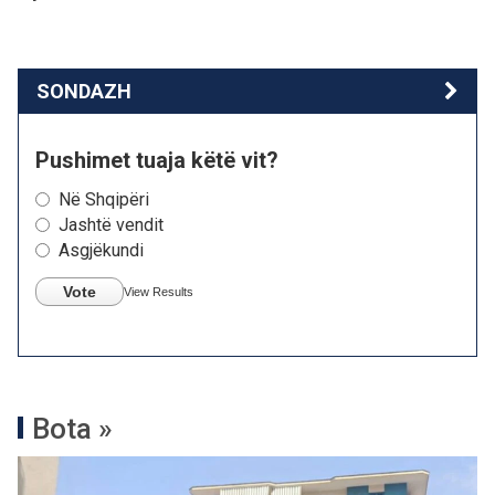
SONDAZH
Pushimet tuaja këtë vit?
Në Shqipëri
Jashtë vendit
Asgjëkundi
Vote
View Results
Bota »