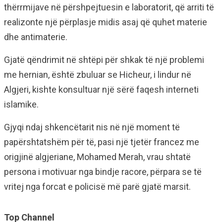
thërrmijave në përshpejtuesin e laboratorit, që arriti të
realizonte një përplasje midis asaj që quhet materie
dhe antimaterie.
Gjatë qëndrimit në shtëpi për shkak të një problemi
me hernian, është zbuluar se Hicheur, i lindur në
Algjeri, kishte konsultuar një sërë faqesh interneti
islamike.
Gjyqi ndaj shkencëtarit nis në një moment të
papërshtatshëm për të, pasi një tjetër francez me
origjinë algjeriane, Mohamed Merah, vrau shtatë
persona i motivuar nga bindje racore, përpara se të
vritej nga forcat e policisë më parë gjatë marsit.
Top Channel