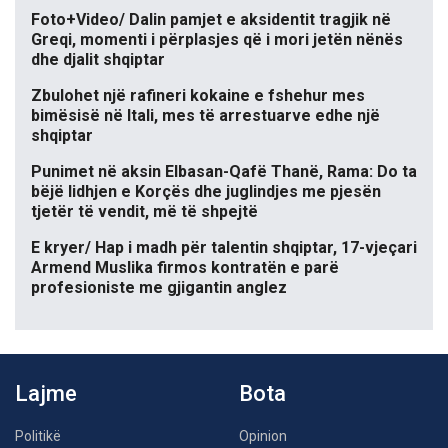
Foto+Video/ Dalin pamjet e aksidentit tragjik në
Greqi, momenti i përplasjes që i mori jetën nënës
dhe djalit shqiptar
Zbulohet një rafineri kokaine e fshehur mes
bimësisë në Itali, mes të arrestuarve edhe një
shqiptar
Punimet në aksin Elbasan-Qafë Thanë, Rama: Do ta
bëjë lidhjen e Korçës dhe juglindjes me pjesën
tjetër të vendit, më të shpejtë
E kryer/ Hap i madh për talentin shqiptar, 17-vjeçari
Armend Muslika firmos kontratën e parë
profesioniste me gjigantin anglez
Lajme
Bota
Politikë
Opinion