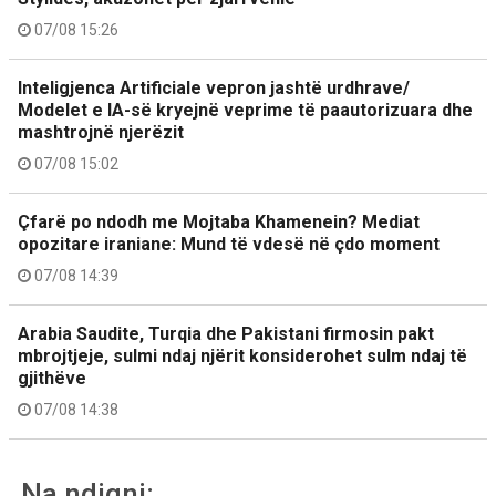
07/08 15:26
Inteligjenca Artificiale vepron jashtë urdhrave/
Modelet e IA-së kryejnë veprime të paautorizuara dhe
mashtrojnë njerëzit
07/08 15:02
Çfarë po ndodh me Mojtaba Khamenein? Mediat
opozitare iraniane: Mund të vdesë në çdo moment
07/08 14:39
Arabia Saudite, Turqia dhe Pakistani firmosin pakt
mbrojtjeje, sulmi ndaj njërit konsiderohet sulm ndaj të
gjithëve
07/08 14:38
Na ndiqni: