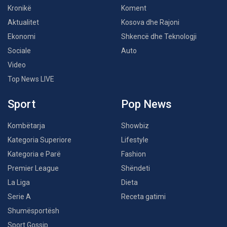
Kronikë
Koment
Aktualitet
Kosova dhe Rajoni
Ekonomi
Shkencë dhe Teknologji
Sociale
Auto
Video
Top News LIVE
Sport
Pop News
Kombëtarja
Showbiz
Kategoria Superiore
Lifestyle
Kategoria e Parë
Fashion
Premier League
Shëndeti
La Liga
Dieta
Serie A
Receta gatimi
Shumësportësh
Sport Gossip