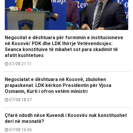
Negocitat e dështuara për formimin e institucioneve
në Kosovë/ PDK dhe LDK thirrje Vetëvendosjes:
Seanca konstituive të mbahet sot para skadimit të
afatit kushtetues
07/08 21:11
Negociatat e dështuara në Kosovë, zbulohen
prapaskenat. LDK kërkon Presidentin për Vjosa
Osmanin, Kurti i ofron vetëm ministri
07/08 18:37
Çfarë ndodh nëse Kuvendi i Kosovës nuk konstituohet
deri në mesnatë?
07/08 16:55