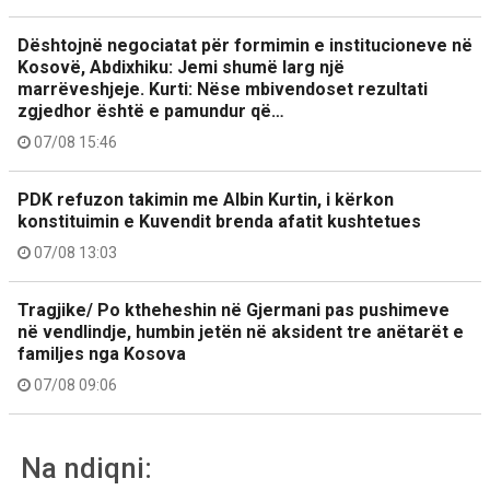
Dështojnë negociatat për formimin e institucioneve në
Kosovë, Abdixhiku: Jemi shumë larg një
marrëveshjeje. Kurti: Nëse mbivendoset rezultati
zgjedhor është e pamundur që…
07/08 15:46
PDK refuzon takimin me Albin Kurtin, i kërkon
konstituimin e Kuvendit brenda afatit kushtetues
07/08 13:03
Tragjike/ Po ktheheshin në Gjermani pas pushimeve
në vendlindje, humbin jetën në aksident tre anëtarët e
familjes nga Kosova
07/08 09:06
Na ndiqni: