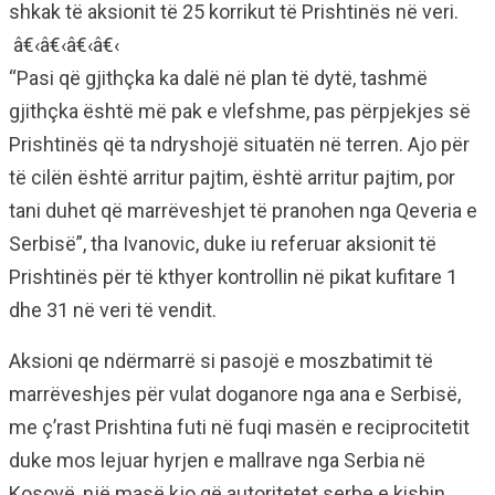
shkak të aksionit të 25 korrikut të Prishtinës në veri.
â€‹â€‹â€‹â€‹
“Pasi që gjithçka ka dalë në plan të dytë, tashmë
gjithçka është më pak e vlefshme, pas përpjekjes së
Prishtinës që ta ndryshojë situatën në terren. Ajo për
të cilën është arritur pajtim, është arritur pajtim, por
tani duhet që marrëveshjet të pranohen nga Qeveria e
Serbisë”, tha Ivanovic, duke iu referuar aksionit të
Prishtinës për të kthyer kontrollin në pikat kufitare 1
dhe 31 në veri të vendit.
Aksioni qe ndërmarrë si pasojë e moszbatimit të
marrëveshjes për vulat doganore nga ana e Serbisë,
me ç’rast Prishtina futi në fuqi masën e reciprocitetit
duke mos lejuar hyrjen e mallrave nga Serbia në
Kosovë, një masë kjo që autoritetet serbe e kishin