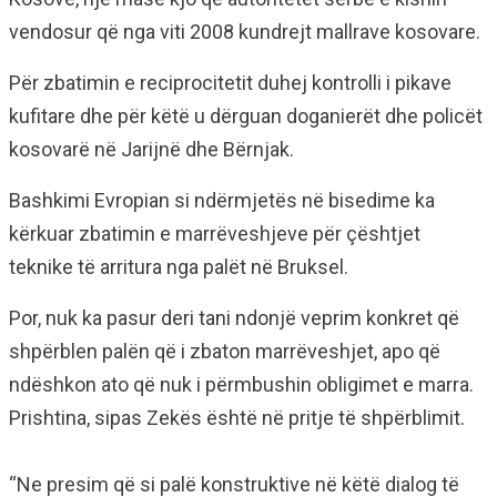
vendosur që nga viti 2008 kundrejt mallrave kosovare.
Për zbatimin e reciprocitetit duhej kontrolli i pikave
kufitare dhe për këtë u dërguan doganierët dhe policët
kosovarë në Jarijnë dhe Bërnjak.
Bashkimi Evropian si ndërmjetës në bisedime ka
kërkuar zbatimin e marrëveshjeve për çështjet
teknike të arritura nga palët në Bruksel.
Por, nuk ka pasur deri tani ndonjë veprim konkret që
shpërblen palën që i zbaton marrëveshjet, apo që
ndëshkon ato që nuk i përmbushin obligimet e marra.
Prishtina, sipas Zekës është në pritje të shpërblimit.
“Ne presim që si palë konstruktive në këtë dialog të