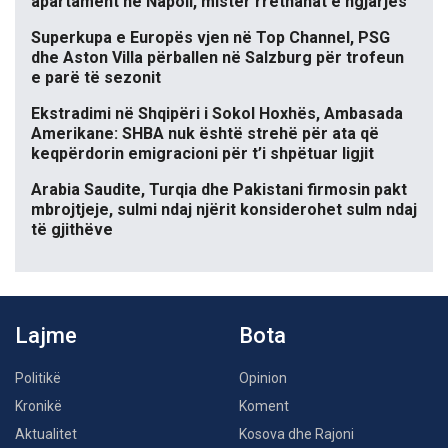
apartament në Napoli, mister rrethanat e ngjarjes
Superkupa e Europës vjen në Top Channel, PSG
dhe Aston Villa përballen në Salzburg për trofeun
e parë të sezonit
Ekstradimi në Shqipëri i Sokol Hoxhës, Ambasada
Amerikane: SHBA nuk është strehë për ata që
keqpërdorin emigracioni për t’i shpëtuar ligjit
Arabia Saudite, Turqia dhe Pakistani firmosin pakt
mbrojtjeje, sulmi ndaj njërit konsiderohet sulm ndaj
të gjithëve
Lajme
Bota
Politikë
Opinion
Kronikë
Koment
Aktualitet
Kosova dhe Rajoni