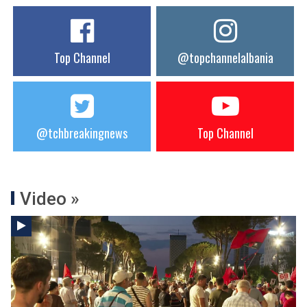
Top Channel
@topchannelalbania
@tchbreakingnews
Top Channel
Video »