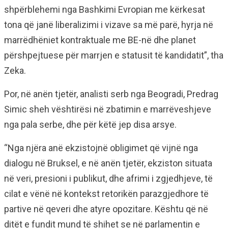
shpërblehemi nga Bashkimi Evropian me kërkesat
tona që janë liberalizimi i vizave sa më parë, hyrja në
marrëdhëniet kontraktuale me BE-në dhe planet
përshpejtuese për marrjen e statusit të kandidatit”, tha
Zeka.
Por, në anën tjetër, analisti serb nga Beogradi, Predrag
Simic sheh vështirësi në zbatimin e marrëveshjeve
nga pala serbe, dhe për këtë jep disa arsye.
“Nga njëra anë ekzistojnë obligimet që vijnë nga
dialogu në Bruksel, e në anën tjetër, ekziston situata
në veri, presioni i publikut, dhe afrimi i zgjedhjeve, të
cilat e vënë në kontekst retorikën parazgjedhore të
partive në qeveri dhe atyre opozitare. Kështu që në
ditët e fundit mund të shihet se në parlamentin e