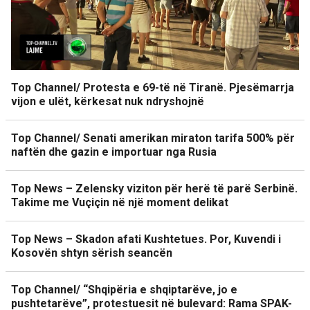
Top Channel/ Protesta e 69-të në Tiranë. Pjesëmarrja
vijon e ulët, kërkesat nuk ndryshojnë
Top Channel/ Senati amerikan miraton tarifa 500% për
naftën dhe gazin e importuar nga Rusia
Top News – Zelensky viziton për herë të parë Serbinë.
Takime me Vuçiçin në një moment delikat
Top News – Skadon afati Kushtetues. Por, Kuvendi i
Kosovën shtyn sërish seancën
Top Channel/ “Shqipëria e shqiptarëve, jo e
pushtetarëve”, protestuesit në bulevard: Rama SPAK-