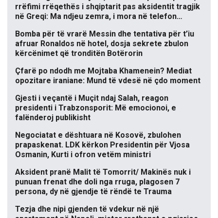
rrëfimi rrëqethës i shqiptarit pas aksidentit tragjik
në Greqi: Ma ndjeu zemra, i mora në telefon…
Bomba për të vrarë Messin dhe tentativa për t’iu
afruar Ronaldos në hotel, dosja sekrete zbulon
kërcënimet që tronditën Botërorin
Çfarë po ndodh me Mojtaba Khamenein? Mediat
opozitare iraniane: Mund të vdesë në çdo moment
Gjesti i veçantë i Muçit ndaj Salah, reagon
presidenti i Trabzonsporit: Më emocionoi, e
falënderoj publikisht
Negociatat e dështuara në Kosovë, zbulohen
prapaskenat. LDK kërkon Presidentin për Vjosa
Osmanin, Kurti i ofron vetëm ministri
Aksident pranë Malit të Tomorrit/ Makinës nuk i
punuan frenat dhe doli nga rruga, plagosen 7
persona, dy në gjendje të rëndë te Trauma
Tezja dhe nipi gjenden të vdekur në një