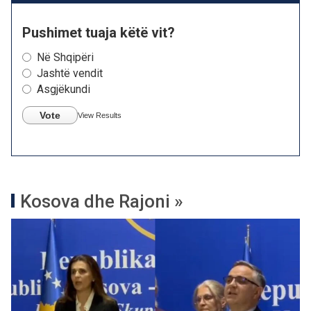
Pushimet tuaja këtë vit?
Në Shqipëri
Jashtë vendit
Asgjëkundi
Vote
View Results
Kosova dhe Rajoni »