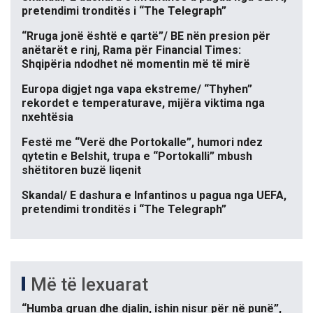
pretendimi tronditës i “The Telegraph”
“Rruga jonë është e qartë”/ BE nën presion për
anëtarët e rinj, Rama për Financial Times:
Shqipëria ndodhet në momentin më të mirë
Europa digjet nga vapa ekstreme/ “Thyhen”
rekordet e temperaturave, mijëra viktima nga
nxehtësia
Festë me “Verë dhe Portokalle”, humori ndez
qytetin e Belshit, trupa e “Portokalli” mbush
shëtitoren buzë liqenit
Skandal/ E dashura e Infantinos u pagua nga UEFA,
pretendimi tronditës i “The Telegraph”
Më të lexuarat
“Humba gruan dhe djalin, ishin nisur për në punë”,