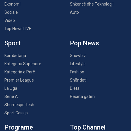
Ekonomi
Shkencë dhe Teknologji
Sociale
Auto
Video
Top News LIVE
Sport
Pop News
Kombëtarja
Showbiz
Kategoria Superiore
Lifestyle
Kategoria e Parë
Fashion
Premier League
Shëndeti
La Liga
Dieta
Serie A
Receta gatimi
Shumësportësh
Sport Gossip
Programe
Top Channel