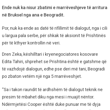
Ende nuk ka nisur zbatimi e marrëveshjeve të arritura
në Bruksel nga ana e Beogradit.
Por, nuk ka ende as datë të rifillimit të dialogut, nga i cili
u largua pala serbe, për shkak të aksionit të Prishtinës
për të kthyer kontrollin në veri.
Dren Zeka, këshilltari i kryenegociatores kosovare
Edita Tahiri, shprehet se Prishtina është e gatshme që
të vazhdojë dialogun, edhe pse deri më tani, Beogradi
po zbaton vetëm një nga 5 marrëveshjet.
“Sa i takon raundit të ardhshëm të dialogut teknik ne
presim të mbahet diku nga mesi i muajit nëntor.
Ndërmjetësi Cooper është duke punuar me të dyja