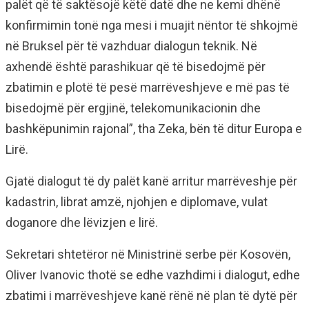
palët që të saktësojë këtë datë dhe ne kemi dhënë
konfirmimin tonë nga mesi i muajit nëntor të shkojmë
në Bruksel për të vazhduar dialogun teknik. Në
axhendë është parashikuar që të bisedojmë për
zbatimin e plotë të pesë marrëveshjeve e më pas të
bisedojmë për ergjinë, telekomunikacionin dhe
bashkëpunimin rajonal”, tha Zeka, bën të ditur Europa e
Lirë.
Gjatë dialogut të dy palët kanë arritur marrëveshje për
kadastrin, librat amzë, njohjen e diplomave, vulat
doganore dhe lëvizjen e lirë.
Sekretari shtetëror në Ministrinë serbe për Kosovën,
Oliver Ivanovic thotë se edhe vazhdimi i dialogut, edhe
zbatimi i marrëveshjeve kanë rënë në plan të dytë për