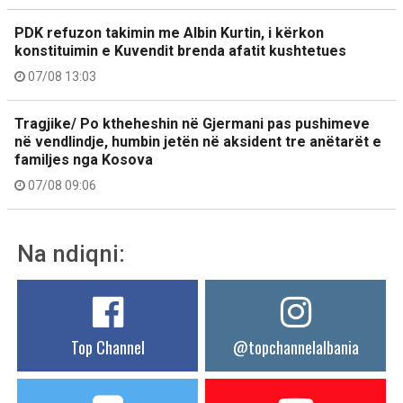
PDK refuzon takimin me Albin Kurtin, i kërkon
konstituimin e Kuvendit brenda afatit kushtetues
07/08 13:03
Tragjike/ Po ktheheshin në Gjermani pas pushimeve
në vendlindje, humbin jetën në aksident tre anëtarët e
familjes nga Kosova
07/08 09:06
Na ndiqni:
Top Channel
@topchannelalbania