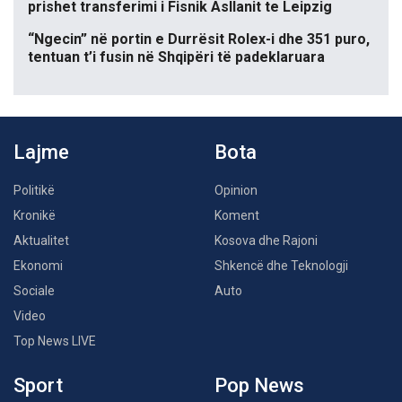
prishet transferimi i Fisnik Asllanit te Leipzig
“Ngecin” në portin e Durrësit Rolex-i dhe 351 puro,
tentuan t’i fusin në Shqipëri të padeklaruara
Lajme
Bota
Politikë
Opinion
Kronikë
Koment
Aktualitet
Kosova dhe Rajoni
Ekonomi
Shkencë dhe Teknologji
Sociale
Auto
Video
Top News LIVE
Sport
Pop News