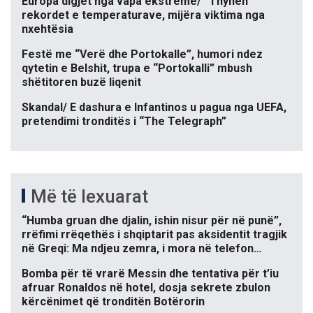
Europa digjet nga vapa ekstreme/ “Thyhen”
rekordet e temperaturave, mijëra viktima nga
nxehtësia
Festë me “Verë dhe Portokalle”, humori ndez
qytetin e Belshit, trupa e “Portokalli” mbush
shëtitoren buzë liqenit
Skandal/ E dashura e Infantinos u pagua nga UEFA,
pretendimi tronditës i “The Telegraph”
Më të lexuarat
“Humba gruan dhe djalin, ishin nisur për në punë”,
rrëfimi rrëqethës i shqiptarit pas aksidentit tragjik
në Greqi: Ma ndjeu zemra, i mora në telefon…
Bomba për të vrarë Messin dhe tentativa për t’iu
afruar Ronaldos në hotel, dosja sekrete zbulon
kërcënimet që tronditën Botërorin