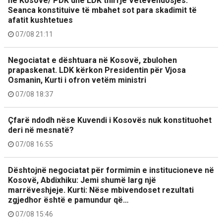
në Kosovë/ PDK dhe LDK thirrje Vetëvendosjes:
Seanca konstituive të mbahet sot para skadimit të
afatit kushtetues
07/08 21:11
Negociatat e dështuara në Kosovë, zbulohen
prapaskenat. LDK kërkon Presidentin për Vjosa
Osmanin, Kurti i ofron vetëm ministri
07/08 18:37
Çfarë ndodh nëse Kuvendi i Kosovës nuk konstituohet
deri në mesnatë?
07/08 16:55
Dështojnë negociatat për formimin e institucioneve në
Kosovë, Abdixhiku: Jemi shumë larg një
marrëveshjeje. Kurti: Nëse mbivendoset rezultati
zgjedhor është e pamundur që…
07/08 15:46