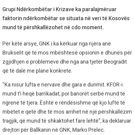
Grupi Ndërkombëtar i Krizave ka paralajmëruar
faktorin ndërkombëtar se situata në veri të Kosovës
mund të përshkallëzohet në cdo moment.
Për këtë arsye, GNK i ka kërkuar nga njëra anë
Brukselit që të mos mbështesë opsionin e dhunës për
zgjidhjen e problemeve dhe nga ana tjetër Beogradit
që të dalë me plane konkrete.
“Ka nisur lufta e nervave dhe gara e durimit. KFOR-i
mund t’i heqë barrikadat, por banorët serbë mund të
ngrenë të tjera. Është e rëndësishme që kjo luftë të
mbetet e qetë dhe të mos arrihet në një përshkallëzim
tragjik, që mund të shkaktohet fare lehtë”, ka deklaruar
drejtori për Ballkanin në GNK, Marko Prelec.