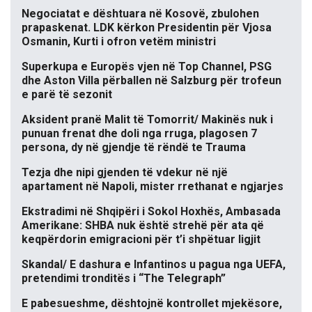
Negociatat e dështuara në Kosovë, zbulohen
prapaskenat. LDK kërkon Presidentin për Vjosa
Osmanin, Kurti i ofron vetëm ministri
Superkupa e Europës vjen në Top Channel, PSG
dhe Aston Villa përballen në Salzburg për trofeun
e parë të sezonit
Aksident pranë Malit të Tomorrit/ Makinës nuk i
punuan frenat dhe doli nga rruga, plagosen 7
persona, dy në gjendje të rëndë te Trauma
Tezja dhe nipi gjenden të vdekur në një
apartament në Napoli, mister rrethanat e ngjarjes
Ekstradimi në Shqipëri i Sokol Hoxhës, Ambasada
Amerikane: SHBA nuk është strehë për ata që
keqpërdorin emigracioni për t’i shpëtuar ligjit
Skandal/ E dashura e Infantinos u pagua nga UEFA,
pretendimi tronditës i “The Telegraph”
E pabesueshme, dështojnë kontrollet mjekësore,