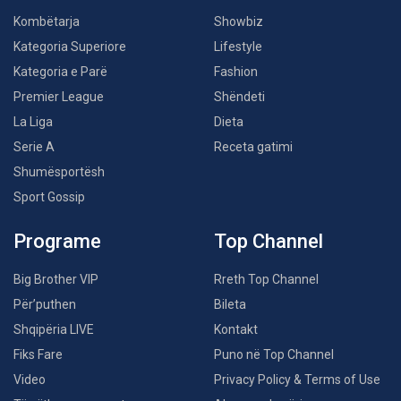
Kombëtarja
Showbiz
Kategoria Superiore
Lifestyle
Kategoria e Parë
Fashion
Premier League
Shëndeti
La Liga
Dieta
Serie A
Receta gatimi
Shumësportësh
Sport Gossip
Programe
Top Channel
Big Brother VIP
Rreth Top Channel
Për’puthen
Bileta
Shqipëria LIVE
Kontakt
Fiks Fare
Puno në Top Channel
Video
Privacy Policy & Terms of Use