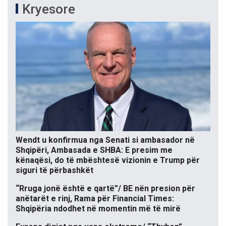
Kryesore
Wendt u konfirmua nga Senati si ambasador në
Shqipëri, Ambasada e SHBA: E presim me
kënaqësi, do të mbështesë vizionin e Trump për
siguri të përbashkët
“Rruga jonë është e qartë”/ BE nën presion për
anëtarët e rinj, Rama për Financial Times:
Shqipëria ndodhet në momentin më të mirë