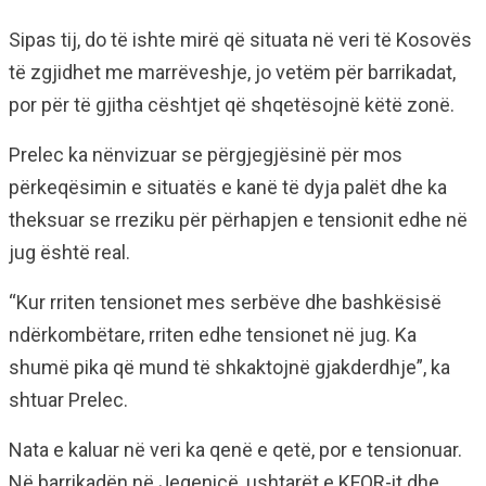
Sipas tij, do të ishte mirë që situata në veri të Kosovës
të zgjidhet me marrëveshje, jo vetëm për barrikadat,
por për të gjitha cështjet që shqetësojnë këtë zonë.
Prelec ka nënvizuar se përgjegjësinë për mos
përkeqësimin e situatës e kanë të dyja palët dhe ka
theksuar se rreziku për përhapjen e tensionit edhe në
jug është real.
“Kur rriten tensionet mes serbëve dhe bashkësisë
ndërkombëtare, rriten edhe tensionet në jug. Ka
shumë pika që mund të shkaktojnë gjakderdhje”, ka
shtuar Prelec.
Nata e kaluar në veri ka qenë e qetë, por e tensionuar.
Në barrikadën në Jegenicë, ushtarët e KFOR-it dhe