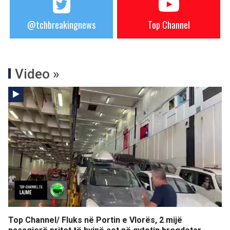
@tchbreakingnews
Top Channel
Video »
Top Channel/ Fluks në Portin e Vlorës, 2 mijë