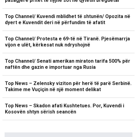
pasagjerë pritet të hyjnë sot në qytetin bregdetar
Top Channel/ Kuvendi mblidhet të shtunën/ Opozita në
dyert e Kuvendit deri në përfundim të afatit
Top Channel/ Protesta e 69-të në Tiranë. Pjesëmarrja
vijon e ulët, kërkesat nuk ndryshojnë
Top Channel/ Senati amerikan miraton tarifa 500% për
naftën dhe gazin e importuar nga Rusia
Top News – Zelensky viziton për herë të parë Serbinë.
Takime me Vuçiçin në një moment delikat
Top News – Skadon afati Kushtetues. Por, Kuvendi i
Kosovën shtyn sërish seancën