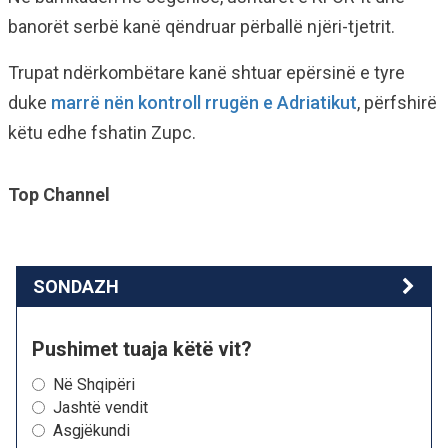
banorët serbë kanë qëndruar përballë njëri-tjetrit.
Trupat ndërkombëtare kanë shtuar epërsinë e tyre
duke
marrë nën kontroll rrugën e Adriatikut
, përfshirë
këtu edhe fshatin Zupc.
Top Channel
SONDAZH
Pushimet tuaja këtë vit?
Në Shqipëri
Jashtë vendit
Asgjëkundi