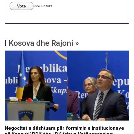
Vote
View Results
Kosova dhe Rajoni »
Negocitat e dështuara për formimin e institucioneve