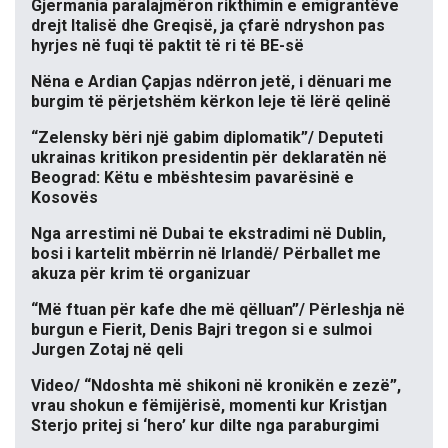
Gjermania paralajmëron rikthimin e emigrantëve
drejt Italisë dhe Greqisë, ja çfarë ndryshon pas
hyrjes në fuqi të paktit të ri të BE-së
Nëna e Ardian Çapjas ndërron jetë, i dënuari me
burgim të përjetshëm kërkon leje të lërë qelinë
“Zelensky bëri një gabim diplomatik”/ Deputeti
ukrainas kritikon presidentin për deklaratën në
Beograd: Këtu e mbështesim pavarësinë e
Kosovës
Nga arrestimi në Dubai te ekstradimi në Dublin,
bosi i kartelit mbërrin në Irlandë/ Përballet me
akuza për krim të organizuar
“Më ftuan për kafe dhe më qëlluan”/ Përleshja në
burgun e Fierit, Denis Bajri tregon si e sulmoi
Jurgen Zotaj në qeli
Video/ “Ndoshta më shikoni në kronikën e zezë”,
vrau shokun e fëmijërisë, momenti kur Kristjan
Sterjo pritej si ‘hero’ kur dilte nga paraburgimi