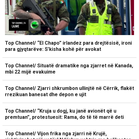
Top Channel/ “El Chapo” irlandez para drejtësisë, ironi
para gjyqtarëve: S’kisha kohë për avokat
Top Channel/ Situatë dramatike nga zjarret në Kanada,
mbi 22 mijë evakuime
Top Channel/ Zjarri shkrumbon ullinjtë në Cërrik, flakët
rrezikuan banesat dhe depon e ujit
Top Channel/ “Kruja u dogj, ku janë avionët që u
premtuan”, protestuesit: Rama, do të të marrë deti
Top Channel/ Vijon frika nga zjarri në Krujë,