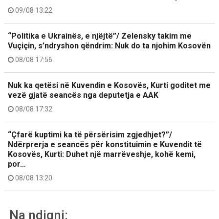
09/08 13:22
“Politika e Ukrainës, e njëjtë”/ Zelensky takim me
Vuçiçin, s’ndryshon qëndrim: Nuk do ta njohim Kosovën
08/08 17:56
Nuk ka qetësi në Kuvendin e Kosovës, Kurti goditet me
vezë gjatë seancës nga deputetja e AAK
08/08 17:32
“Çfarë kuptimi ka të përsërisim zgjedhjet?”/
Ndërprerja e seancës për konstituimin e Kuvendit të
Kosovës, Kurti: Duhet një marrëveshje, kohë kemi,
por…
08/08 13:20
Na ndiqni: