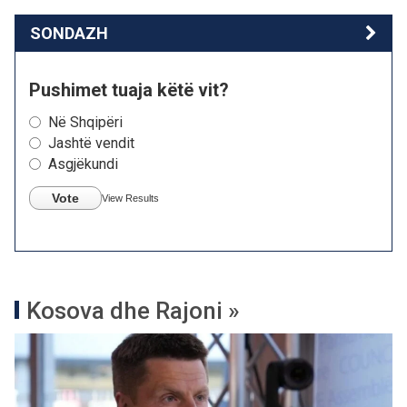
SONDAZH
Pushimet tuaja këtë vit?
Në Shqipëri
Jashtë vendit
Asgjëkundi
Vote
View Results
Kosova dhe Rajoni »