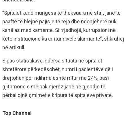
”Spitalet kanë mungesa të theksuara në staf, janë të
paaftë të blejnë pajisje të reja dhe ndonjëherë nuk
kanë as medikamente. Si rrjedhojë, kurrupsioni në
këto institucione ka arritur nivele alarmante”, shkruhej
në artikull.
Sipas statistikave, ndërsa situata në spitalet
shtetërore përkeqësohet, numri i pacientëve që i
drejtohen për ndihmë është rritur me 24%, pasi
gjithmonë e më pak njerëz janë në gjendje të
përballojnë çmimet e kripura të spitaleve private.
Top Channel