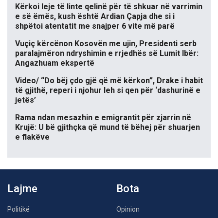
Kërkoi leje të linte qelinë për të shkuar në varrimin
e së ëmës, kush është Ardian Çapja dhe si i
shpëtoi atentatit me snajper 6 vite më parë
Vuçiç kërcënon Kosovën me ujin, Presidenti serb
paralajmëron ndryshimin e rrjedhës së Lumit Ibër:
Angazhuam ekspertë
Video/ “Do bëj çdo gjë që më kërkon”, Drake i habit
të gjithë, reperi i njohur leh si qen për ‘dashurinë e
jetës’
Rama ndan mesazhin e emigrantit për zjarrin në
Krujë: U bë gjithçka që mund të bëhej për shuarjen
e flakëve
Lajme
Bota
Politikë
Opinion