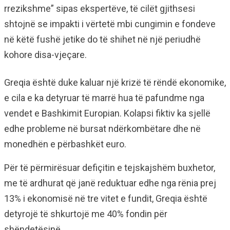
rrezikshme” sipas ekspertëve, të cilët gjithsesi
shtojnë se impakti i vërtetë mbi cungimin e fondeve
në këtë fushë jetike do të shihet në një periudhë
kohore disa-vjeçare.
Greqia është duke kaluar një krizë të rëndë ekonomike,
e cila e ka detyruar të marrë hua të pafundme nga
vendet e Bashkimit Europian. Kolapsi fiktiv ka sjellë
edhe probleme në bursat ndërkombëtare dhe në
monedhën e përbashkët euro.
Për të përmirësuar defiçitin e tejskajshëm buxhetor,
me të ardhurat që janë reduktuar edhe nga rënia prej
13% i ekonomisë në tre vitet e fundit, Greqia është
detyrojë të shkurtojë me 40% fondin për
shëndetësinë.