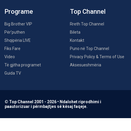
Programe
Top Channel
Big Brother VIP
Rreth Top Channel
Për’puthen
Bileta
Shqipëria LIVE
Kontakt
Fiks Fare
Puno në Top Channel
Video
Privacy Policy & Terms of Use
Të gjitha programet
Aksesueshmëria
Guida TV
© Top Channel 2001 - 2026 • Ndalohet riprodhimi i
paautorizuar i përmbajtjes së kësaj faqeje.