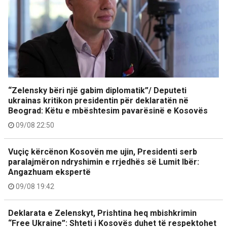
“Zelensky bëri një gabim diplomatik”/ Deputeti
ukrainas kritikon presidentin për deklaratën në
Beograd: Këtu e mbështesim pavarësinë e Kosovës
09/08 22:50
Vuçiç kërcënon Kosovën me ujin, Presidenti serb
paralajmëron ndryshimin e rrjedhës së Lumit Ibër:
Angazhuam ekspertë
09/08 19:42
Deklarata e Zelenskyt, Prishtina heq mbishkrimin
“Free Ukraine”: Shteti i Kosovës duhet të respektohet