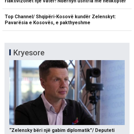
riaktivizohet një vatër! Ndërhyn ushtria me helikopter
Top Channel/ Shqipëri-Kosovë kundër Zelenskyt:
Pavarësia e Kosovës, e pakthyeshme
Kryesore
“Zelensky bëri një gabim diplomatik”/ Deputeti