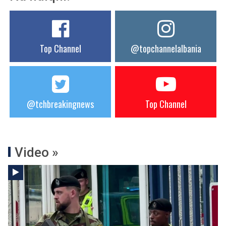
Top Channel
@topchannelalbania
@tchbreakingnews
Top Channel
Video »