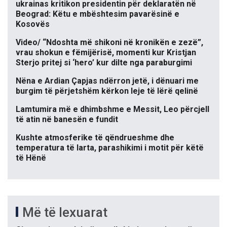
ukrainas kritikon presidentin për deklaratën në
Beograd: Këtu e mbështesim pavarësinë e
Kosovës
Video/ “Ndoshta më shikoni në kronikën e zezë”,
vrau shokun e fëmijërisë, momenti kur Kristjan
Sterjo pritej si ‘hero’ kur dilte nga paraburgimi
Nëna e Ardian Çapjas ndërron jetë, i dënuari me
burgim të përjetshëm kërkon leje të lërë qelinë
Lamtumira më e dhimbshme e Messit, Leo përcjell
të atin në banesën e fundit
Kushte atmosferike të qëndrueshme dhe
temperatura të larta, parashikimi i motit për këtë
të Hënë
Më të lexuarat