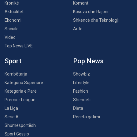
Kronikë
Koment
Aktualitet
Kosova dhe Rajoni
Ekonomi
Shkencë dhe Teknologji
Sociale
Auto
Video
Top News LIVE
Sport
Pop News
Kombëtarja
Showbiz
Kategoria Superiore
Lifestyle
Kategoria e Parë
Fashion
Premier League
Shëndeti
La Liga
Dieta
Serie A
Receta gatimi
Shumësportësh
Sport Gossip