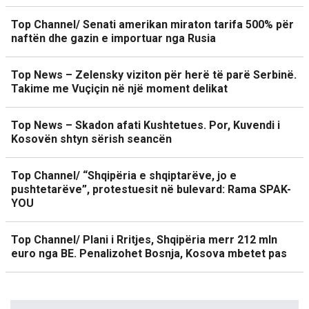
Top Channel/ Senati amerikan miraton tarifa 500% për
naftën dhe gazin e importuar nga Rusia
Top News – Zelensky viziton për herë të parë Serbinë.
Takime me Vuçiçin në një moment delikat
Top News – Skadon afati Kushtetues. Por, Kuvendi i
Kosovën shtyn sërish seancën
Top Channel/ “Shqipëria e shqiptarëve, jo e
pushtetarëve”, protestuesit në bulevard: Rama SPAK-
YOU
Top Channel/ Plani i Rritjes, Shqipëria merr 212 mln
euro nga BE. Penalizohet Bosnja, Kosova mbetet pas