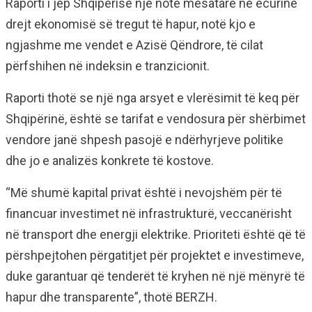
Raporti i jep Shqipërisë një notë mesatare në ecurinë
drejt ekonomisë së tregut të hapur, notë kjo e
ngjashme me vendet e Azisë Qëndrore, të cilat
përfshihen në indeksin e tranzicionit.
Raporti thotë se një nga arsyet e vlerësimit të keq për
Shqipërinë, është se tarifat e vendosura për shërbimet
vendore janë shpesh pasojë e ndërhyrjeve politike
dhe jo e analizës konkrete të kostove.
“Më shumë kapital privat është i nevojshëm për të
financuar investimet në infrastrukturë, veccanërisht
në transport dhe energji elektrike. Prioriteti është që të
përshpejtohen përgatitjet për projektet e investimeve,
duke garantuar që tenderët të kryhen në një mënyrë të
hapur dhe transparente”, thotë BERZH.