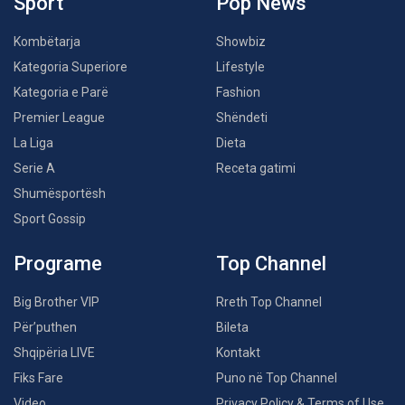
Sport
Pop News
Kombëtarja
Showbiz
Kategoria Superiore
Lifestyle
Kategoria e Parë
Fashion
Premier League
Shëndeti
La Liga
Dieta
Serie A
Receta gatimi
Shumësportësh
Sport Gossip
Programe
Top Channel
Big Brother VIP
Rreth Top Channel
Për’puthen
Bileta
Shqipëria LIVE
Kontakt
Fiks Fare
Puno në Top Channel
Video
Privacy Policy & Terms of Use