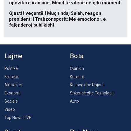
opozitare iraniane: Mund të vdesë në çdo moment
Gjesti i veçantë i Muçit ndaj Salah, reagon
presidenti i Trabzonsporit: Më emocionoi, e
falënderoj publikisht
Lajme
Bota
Politikë
Opinion
Kronikë
Koment
Aktualitet
Kosova dhe Rajoni
Ekonomi
Shkencë dhe Teknologji
Sociale
Auto
Video
Top News LIVE