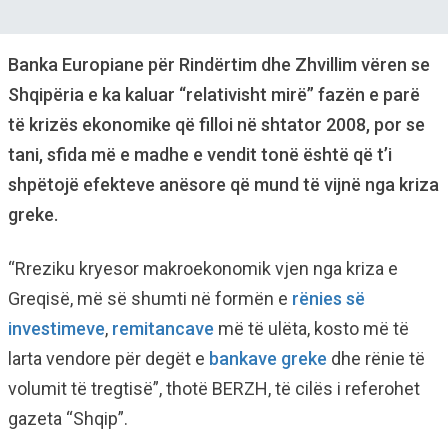
Banka Europiane për Rindërtim dhe Zhvillim vëren se
Shqipëria e ka kaluar “relativisht mirë” fazën e parë
të krizës ekonomike që filloi në shtator 2008, por se
tani, sfida më e madhe e vendit tonë është që t’i
shpëtojë efekteve anësore që mund të vijnë nga kriza
greke.
“Rreziku kryesor makroekonomik vjen nga kriza e
Greqisë, më së shumti në formën e
rënies së
investimeve
,
remitancave
më të ulëta, kosto më të
larta vendore për degët e
bankave greke
dhe rënie të
volumit të tregtisë”, thotë BERZH, të cilës i referohet
gazeta “Shqip”.