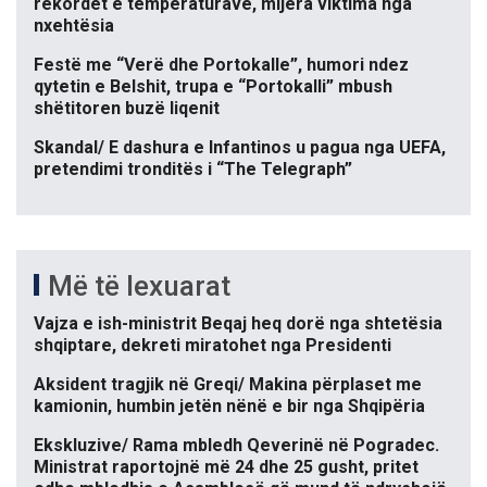
rekordet e temperaturave, mijëra viktima nga
nxehtësia
Festë me “Verë dhe Portokalle”, humori ndez
qytetin e Belshit, trupa e “Portokalli” mbush
shëtitoren buzë liqenit
Skandal/ E dashura e Infantinos u pagua nga UEFA,
pretendimi tronditës i “The Telegraph”
Më të lexuarat
Vajza e ish-ministrit Beqaj heq dorë nga shtetësia
shqiptare, dekreti miratohet nga Presidenti
Aksident tragjik në Greqi/ Makina përplaset me
kamionin, humbin jetën nënë e bir nga Shqipëria
Ekskluzive/ Rama mbledh Qeverinë në Pogradec.
Ministrat raportojnë më 24 dhe 25 gusht, pritet