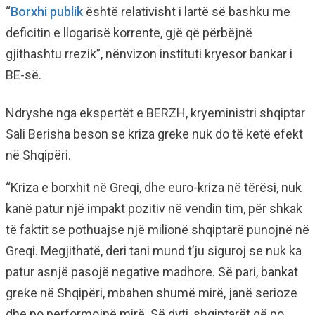
“
Borxhi publik
është relativisht i lartë së bashku me
deficitin e llogarisë korrente, gjë që përbëjnë
gjithashtu rrezik”, nënvizon instituti kryesor bankar i
BE-së.
Ndryshe nga ekspertët e BERZH, kryeministri shqiptar
Sali Berisha beson se kriza greke nuk do të ketë efekt
në Shqipëri.
“Kriza e borxhit në Greqi, dhe euro-kriza në tërësi, nuk
kanë patur një impakt pozitiv në vendin tim, për shkak
të faktit se pothuajse një milionë shqiptarë punojnë në
Greqi. Megjithatë, deri tani mund t’ju siguroj se nuk ka
patur asnjë pasojë negative madhore. Së pari, bankat
greke në Shqipëri, mbahen shumë mirë, janë serioze
dhe po performojnë mirë. Së dyti, shqiptarët që po