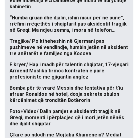
edhe mbledhja e Asamblesë që mund të ndryshojë
kabinetin
“Humba gruan dhe djalin, ishin nisur për në punë”,
rrëfimi rrëqethës i shqiptarit pas aksidentit tragjik
në Greqi: Ma ndjeu zemra, i mora në telefon…
Tragjike/ Po ktheheshin në Gjermani pas
pushimeve në vendlindje, humbin jetën në aksident
tre anëtarët e familjes nga Kosova
E kryer/ Hap i madh për talentin shqiptar, 17-vjeçari
Armend Muslika firmos kontratën e parë
profesioniste me gjigantin anglez
Bomba për të vrarë Messin dhe tentativa për t’iu
afruar Ronaldos në hotel, dosja sekrete zbulon
kërcënimet që tronditën Botërorin
Foto+Video/ Dalin pamjet e aksidentit tragjik në
Greqi, momenti i përplasjes që i mori jetën nënës
dhe djalit shqiptar
Çfarë po ndodh me Mojtaba Khamenein? Mediat