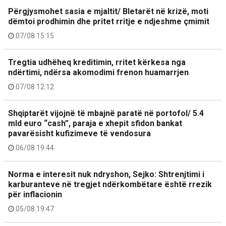
Përgjysmohet sasia e mjaltit/ Bletarët në krizë, moti
dëmtoi prodhimin dhe pritet rritje e ndjeshme çmimit
07/08 15:15
Tregtia udhëheq kreditimin, rritet kërkesa nga
ndërtimi, ndërsa akomodimi frenon huamarrjen
07/08 12:12
Shqiptarët vijojnë të mbajnë paratë në portofol/ 5.4
mld euro “cash”, paraja e xhepit sfidon bankat
pavarësisht kufizimeve të vendosura
06/08 19:44
Norma e interesit nuk ndryshon, Sejko: Shtrenjtimi i
karburanteve në tregjet ndërkombëtare është rrezik
për inflacionin
05/08 19:47