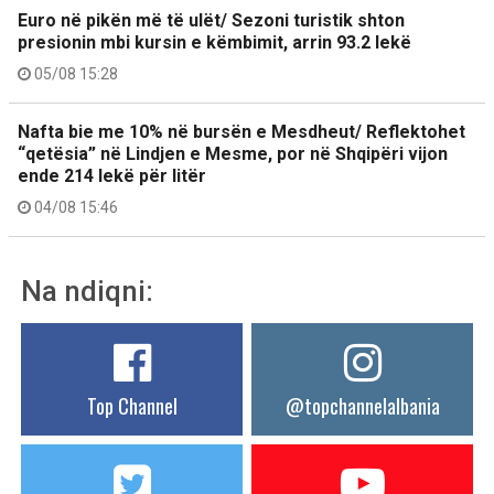
Euro në pikën më të ulët/ Sezoni turistik shton
presionin mbi kursin e këmbimit, arrin 93.2 lekë
05/08 15:28
Nafta bie me 10% në bursën e Mesdheut/ Reflektohet
“qetësia” në Lindjen e Mesme, por në Shqipëri vijon
ende 214 lekë për litër
04/08 15:46
Na ndiqni:
Top Channel
@topchannelalbania