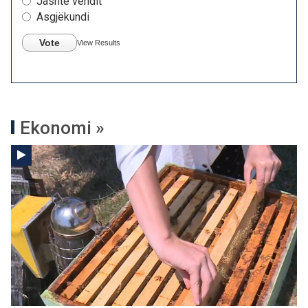
Jashtë vendit
Asgjëkundi
Vote
View Results
Ekonomi »