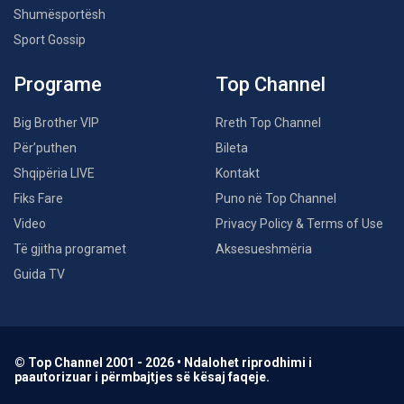
Shumësportësh
Sport Gossip
Programe
Top Channel
Big Brother VIP
Rreth Top Channel
Për’puthen
Bileta
Shqipëria LIVE
Kontakt
Fiks Fare
Puno në Top Channel
Video
Privacy Policy & Terms of Use
Të gjitha programet
Aksesueshmëria
Guida TV
© Top Channel 2001 - 2026 • Ndalohet riprodhimi i
paautorizuar i përmbajtjes së kësaj faqeje.