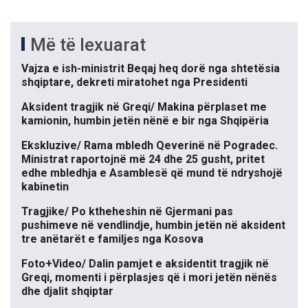
Më të lexuarat
Vajza e ish-ministrit Beqaj heq dorë nga shtetësia
shqiptare, dekreti miratohet nga Presidenti
Aksident tragjik në Greqi/ Makina përplaset me
kamionin, humbin jetën nënë e bir nga Shqipëria
Ekskluzive/ Rama mbledh Qeverinë në Pogradec.
Ministrat raportojnë më 24 dhe 25 gusht, pritet
edhe mbledhja e Asamblesë që mund të ndryshojë
kabinetin
Tragjike/ Po ktheheshin në Gjermani pas
pushimeve në vendlindje, humbin jetën në aksident
tre anëtarët e familjes nga Kosova
Foto+Video/ Dalin pamjet e aksidentit tragjik në
Greqi, momenti i përplasjes që i mori jetën nënës
dhe djalit shqiptar