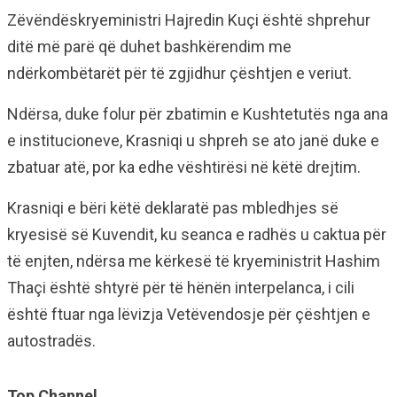
Zëvëndëskryeministri Hajredin Kuçi është shprehur
ditë më parë që duhet bashkërendim me
ndërkombëtarët për të zgjidhur çështjen e veriut.
Ndërsa, duke folur për zbatimin e Kushtetutës nga ana
e institucioneve, Krasniqi u shpreh se ato janë duke e
zbatuar atë, por ka edhe vështirësi në këtë drejtim.
Krasniqi e bëri këtë deklaratë pas mbledhjes së
kryesisë së Kuvendit, ku seanca e radhës u caktua për
të enjten, ndërsa me kërkesë të kryeministrit Hashim
Thaçi është shtyrë për të hënën interpelanca, i cili
është ftuar nga lëvizja Vetëvendosje për çështjen e
autostradës.
Top Channel