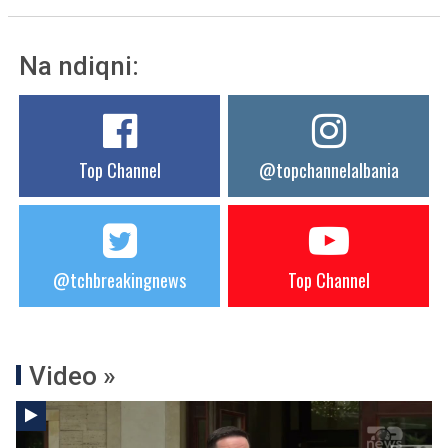
Na ndiqni:
Top Channel
@topchannelalbania
@tchbreakingnews
Top Channel
Video »