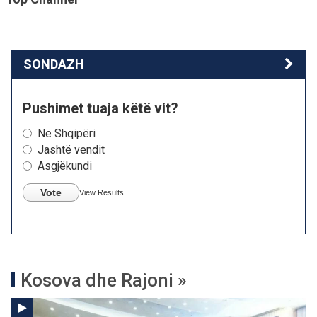
SONDAZH
Pushimet tuaja këtë vit?
Në Shqipëri
Jashtë vendit
Asgjëkundi
Vote
View Results
Kosova dhe Rajoni »