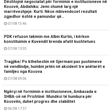
Dështojnë negociatat për formimin e institucioneve në
Kosovë, Abdixhiku: Jemi shumë larg një
marrëveshjeje. Kurti: Nëse mbivendoset rezultati
zgjedhor është e pamundur që…
07/08 15:46
PDK refuzon takimin me Albin Kurtin, i kërkon
konstituimin e Kuvendit brenda afatit kushtetues
07/08 13:03
Tragjike/ Po ktheheshin në Gjermani pas pushimeve
në vendlindje, humbin jetën në aksident tre anëtarët e
familjes nga Kosova
07/08 09:06
Ngërçi në formimin e institucioneve, Ambasada e
SHBA-së në Prishtinë: Mundësi të humbura për
Kosovën, duhet progres dhe stabilitet
06/08 17:37