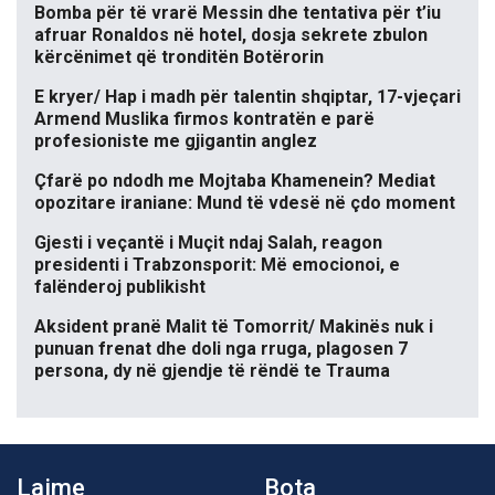
Bomba për të vrarë Messin dhe tentativa për t’iu
afruar Ronaldos në hotel, dosja sekrete zbulon
kërcënimet që tronditën Botërorin
E kryer/ Hap i madh për talentin shqiptar, 17-vjeçari
Armend Muslika firmos kontratën e parë
profesioniste me gjigantin anglez
Çfarë po ndodh me Mojtaba Khamenein? Mediat
opozitare iraniane: Mund të vdesë në çdo moment
Gjesti i veçantë i Muçit ndaj Salah, reagon
presidenti i Trabzonsporit: Më emocionoi, e
falënderoj publikisht
Aksident pranë Malit të Tomorrit/ Makinës nuk i
punuan frenat dhe doli nga rruga, plagosen 7
persona, dy në gjendje të rëndë te Trauma
Lajme
Bota