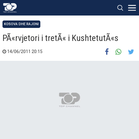
KOSOVA DHE RAJONI
PÃ«rvjetori i tretÃ« i KushtetutÃ«s
14/06/2011 20:15