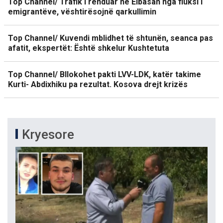
Top Channel/ Trafik i rënduar në Elbasan nga fluksi i
emigrantëve, vështirësojnë qarkullimin
Top Channel/ Kuvendi mblidhet të shtunën, seanca pas
afatit, ekspertët: Është shkelur Kushtetuta
Top Channel/ Bllokohet pakti LVV-LDK, katër takime
Kurti- Abdixhiku pa rezultat. Kosova drejt krizës
Kryesore