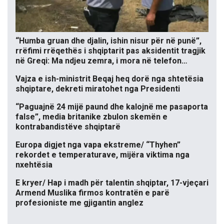
“Humba gruan dhe djalin, ishin nisur për në punë”,
rrëfimi rrëqethës i shqiptarit pas aksidentit tragjik
në Greqi: Ma ndjeu zemra, i mora në telefon…
Vajza e ish-ministrit Beqaj heq dorë nga shtetësia
shqiptare, dekreti miratohet nga Presidenti
“Paguajnë 24 mijë paund dhe kalojnë me pasaporta
false”, media britanike zbulon skemën e
kontrabandistëve shqiptarë
Europa digjet nga vapa ekstreme/ “Thyhen”
rekordet e temperaturave, mijëra viktima nga
nxehtësia
E kryer/ Hap i madh për talentin shqiptar, 17-vjeçari
Armend Muslika firmos kontratën e parë
profesioniste me gjigantin anglez