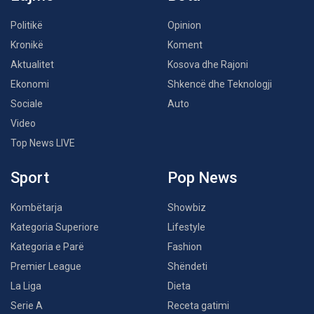
Politikë
Opinion
Kronikë
Koment
Aktualitet
Kosova dhe Rajoni
Ekonomi
Shkencë dhe Teknologji
Sociale
Auto
Video
Top News LIVE
Sport
Pop News
Kombëtarja
Showbiz
Kategoria Superiore
Lifestyle
Kategoria e Parë
Fashion
Premier League
Shëndeti
La Liga
Dieta
Serie A
Receta gatimi