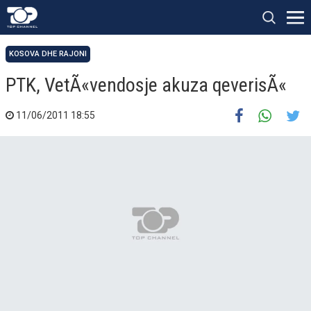
KOSOVA DHE RAJONI
PTK, VetÃ«vendosje akuza qeverisÃ«
11/06/2011 18:55