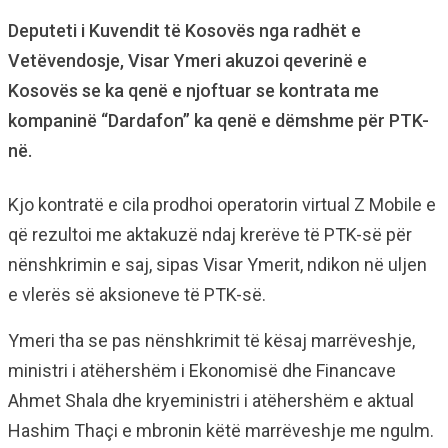
Deputeti i Kuvendit të Kosovës nga radhët e
Vetëvendosje, Visar Ymeri akuzoi qeverinë e
Kosovës se ka qenë e njoftuar se kontrata me
kompaninë “Dardafon” ka qenë e dëmshme për PTK-
në.
Kjo kontratë e cila prodhoi operatorin virtual Z Mobile e
që rezultoi me aktakuzë ndaj krerëve të PTK-së për
nënshkrimin e saj, sipas Visar Ymerit, ndikon në uljen
e vlerës së aksioneve të PTK-së.
Ymeri tha se pas nënshkrimit të kësaj marrëveshje,
ministri i atëhershëm i Ekonomisë dhe Financave
Ahmet Shala dhe kryeministri i atëhershëm e aktual
Hashim Thaçi e mbronin këtë marrëveshje me ngulm.