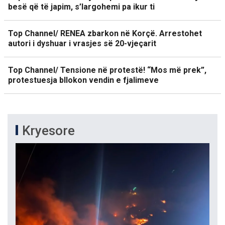
besë që të japim, s’largohemi pa ikur ti
Top Channel/ RENEA zbarkon në Korçë. Arrestohet
autori i dyshuar i vrasjes së 20-vjeçarit
Top Channel/ Tensione në protestë! “Mos më prek”,
protestuesja bllokon vendin e fjalimeve
Kryesore