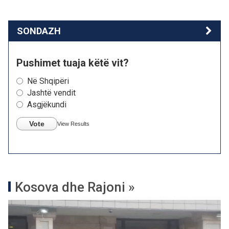
SONDAZH
Pushimet tuaja këtë vit?
Në Shqipëri
Jashtë vendit
Asgjëkundi
Vote
View Results
Kosova dhe Rajoni »