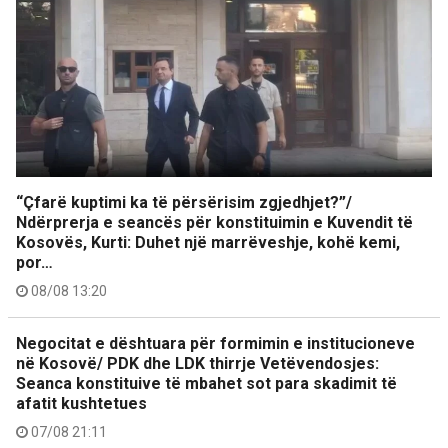
“Çfarë kuptimi ka të përsërisim zgjedhjet?”/
Ndërprerja e seancës për konstituimin e Kuvendit të
Kosovës, Kurti: Duhet një marrëveshje, kohë kemi,
por…
08/08 13:20
Negocitat e dështuara për formimin e institucioneve
në Kosovë/ PDK dhe LDK thirrje Vetëvendosjes:
Seanca konstituive të mbahet sot para skadimit të
afatit kushtetues
07/08 21:11