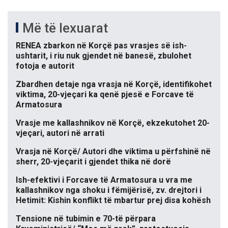
Më të lexuarat
RENEA zbarkon në Korçë pas vrasjes së ish-
ushtarit, i riu nuk gjendet në banesë, zbulohet
fotoja e autorit
Zbardhen detaje nga vrasja në Korçë, identifikohet
viktima, 20-vjeçari ka qenë pjesë e Forcave të
Armatosura
Vrasje me kallashnikov në Korçë, ekzekutohet 20-
vjeçari, autori në arrati
Vrasja në Korçë/ Autori dhe viktima u përfshinë në
sherr, 20-vjeçarit i gjendet thika në dorë
Ish-efektivi i Forcave të Armatosura u vra me
kallashnikov nga shoku i fëmijërisë, zv. drejtori i
Hetimit: Kishin konflikt të mbartur prej disa kohësh
Tensione në tubimin e 70-të përpara