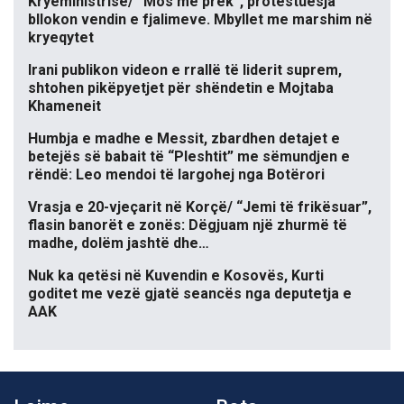
Kryeministrisë/ “Mos më prek”, protestuesja
bllokon vendin e fjalimeve. Mbyllet me marshim në
kryeqytet
Irani publikon videon e rrallë të liderit suprem,
shtohen pikëpyetjet për shëndetin e Mojtaba
Khameneit
Humbja e madhe e Messit, zbardhen detajet e
betejës së babait të “Pleshtit” me sëmundjen e
rëndë: Leo mendoi të largohej nga Botërori
Vrasja e 20-vjeçarit në Korçë/ “Jemi të frikësuar”,
flasin banorët e zonës: Dëgjuam një zhurmë të
madhe, dolëm jashtë dhe…
Nuk ka qetësi në Kuvendin e Kosovës, Kurti
goditet me vezë gjatë seancës nga deputetja e
AAK