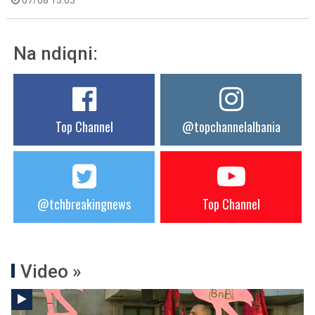
07/08 13:03
Na ndiqni:
Top Channel
@topchannelalbania
@tchbreakingnews
Top Channel
Video »