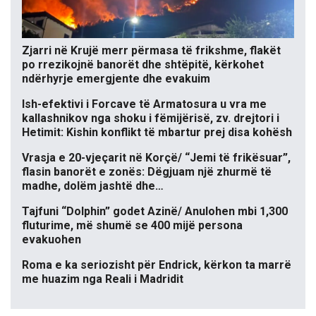
Zjarri në Krujë merr përmasa të frikshme, flakët
po rrezikojnë banorët dhe shtëpitë, kërkohet
ndërhyrje emergjente dhe evakuim
Ish-efektivi i Forcave të Armatosura u vra me
kallashnikov nga shoku i fëmijërisë, zv. drejtori i
Hetimit: Kishin konflikt të mbartur prej disa kohësh
Vrasja e 20-vjeçarit në Korçë/ “Jemi të frikësuar”,
flasin banorët e zonës: Dëgjuam një zhurmë të
madhe, dolëm jashtë dhe…
Tajfuni “Dolphin” godet Azinë/ Anulohen mbi 1,300
fluturime, më shumë se 400 mijë persona
evakuohen
Roma e ka seriozisht për Endrick, kërkon ta marrë
me huazim nga Reali i Madridit