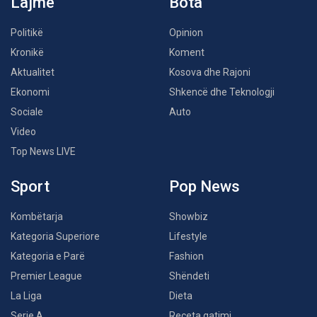
Lajme
Bota
Politikë
Opinion
Kronikë
Koment
Aktualitet
Kosova dhe Rajoni
Ekonomi
Shkencë dhe Teknologji
Sociale
Auto
Video
Top News LIVE
Sport
Pop News
Kombëtarja
Showbiz
Kategoria Superiore
Lifestyle
Kategoria e Parë
Fashion
Premier League
Shëndeti
La Liga
Dieta
Serie A
Receta gatimi