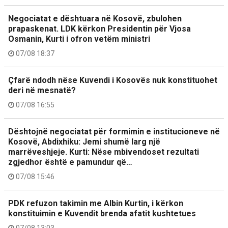
Negociatat e dështuara në Kosovë, zbulohen
prapaskenat. LDK kërkon Presidentin për Vjosa
Osmanin, Kurti i ofron vetëm ministri
07/08 18:37
Çfarë ndodh nëse Kuvendi i Kosovës nuk konstituohet
deri në mesnatë?
07/08 16:55
Dështojnë negociatat për formimin e institucioneve në
Kosovë, Abdixhiku: Jemi shumë larg një
marrëveshjeje. Kurti: Nëse mbivendoset rezultati
zgjedhor është e pamundur që…
07/08 15:46
PDK refuzon takimin me Albin Kurtin, i kërkon
konstituimin e Kuvendit brenda afatit kushtetues