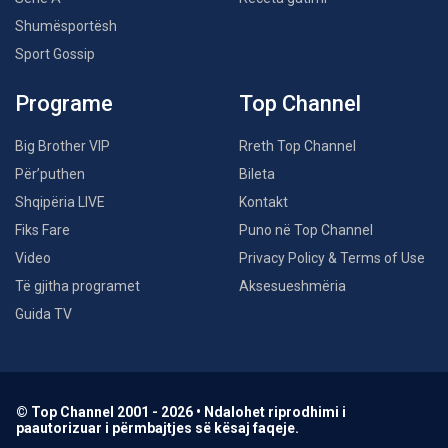
Shumësportësh
Sport Gossip
Programe
Top Channel
Big Brother VIP
Rreth Top Channel
Për’puthen
Bileta
Shqipëria LIVE
Kontakt
Fiks Fare
Puno në Top Channel
Video
Privacy Policy & Terms of Use
Të gjitha programet
Aksesueshmëria
Guida TV
© Top Channel 2001 - 2026 • Ndalohet riprodhimi i
paautorizuar i përmbajtjes së kësaj faqeje.