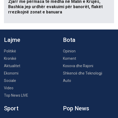
Zjarr me përmasa të mëdha në Malin e Krujës,
Bashkia jep urdhër evakuimi për banorët, flakët
rrezikojnë zonat e banuara
Lajme
Bota
Politikë
Opinion
Kronikë
Koment
Aktualitet
Kosova dhe Rajoni
Ekonomi
Shkencë dhe Teknologji
Sociale
Auto
Video
Top News LIVE
Sport
Pop News