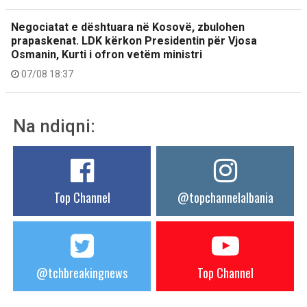
Negociatat e dështuara në Kosovë, zbulohen
prapaskenat. LDK kërkon Presidentin për Vjosa
Osmanin, Kurti i ofron vetëm ministri
07/08 18:37
Na ndiqni:
Top Channel
@topchannelalbania
@tchbreakingnews
Top Channel