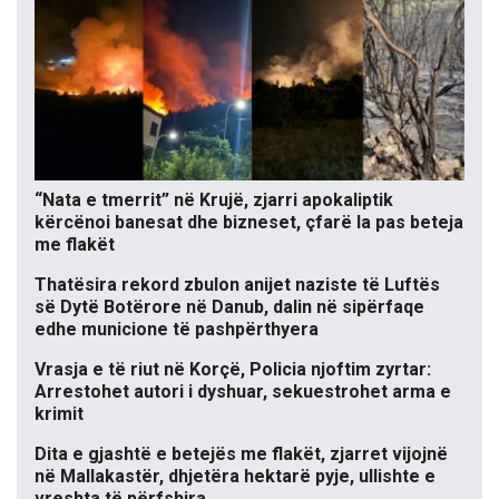
“Nata e tmerrit” në Krujë, zjarri apokaliptik
kërcënoi banesat dhe bizneset, çfarë la pas beteja
me flakët
Thatësira rekord zbulon anijet naziste të Luftës
së Dytë Botërore në Danub, dalin në sipërfaqe
edhe municione të pashpërthyera
Vrasja e të riut në Korçë, Policia njoftim zyrtar:
Arrestohet autori i dyshuar, sekuestrohet arma e
krimit
Dita e gjashtë e betejës me flakët, zjarret vijojnë
në Mallakastër, dhjetëra hektarë pyje, ullishte e
vreshta të përfshira