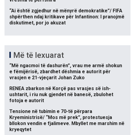
“Ai është zgjedhur në mënyrë demokratike”/ FIFA
shpërthen ndaj kritikave për Infantinon: I pranojmë
diskutimet, por jo akuzat
Më të lexuarat
“Më ngacmoi të dashurën”, vrau me armë shokun
e fëmijërisë, zbardhet dëshmia e autorit për
vrasjen e 21-vjeçarit Johan Zuko
RENEA zbarkon në Korçë pas vrasjes së ish-
ushtarit, i riu nuk gjendet në banesë, zbulohet
fotoja e autorit
Tensione në tubimin e 70-të përpara
Kryeministrisë/ “Mos më prek”, protestuesja
bllokon vendin e fjalimeve. Mbyllet me marshim në
kryeqytet