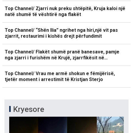
Top Channel/ Zjarri nuk preku shtëpitë, Kruja kaloi një
natë shumë të vështirë nga flakët
Top Channel/ “Shën Ilia” ngrihet nga hiri,një vit pas
zjarrit, restaurimi i kishës drejt përfundimit
Top Channel/ Flakët shumë pranë banesave, pamje
nga zjarri i furishëm në Krujë, zjarrfikësit në…
Top Channel/ Vrau me armë shokun e fëmijërisë,
tjetër moment i arrestimit të Kristjan Sterjo
Kryesore