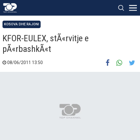
KOSOVA DHE RAJONI
KFOR-EULEX, stÃ«rvitje e
pÃ«rbashkÃ«t
08/06/2011 13:50