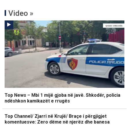
Video »
Top News – Mbi 1 mijë gjoba në javë. Shkodër, policia
ndëshkon kamikazët e rrugës
Top Channel/ Zjarri në Krujë/ Braçe i përgjigjet
komentuesve: Zero dëme në njerëz dhe banesa