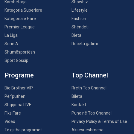
Kombëtarja
Showbiz
Kategoria Superiore
Lifestyle
Kategoria e Parë
Fashion
Premier League
Shëndeti
La Liga
Dieta
Serie A
Receta gatimi
Shumësportësh
Sport Gossip
Programe
Top Channel
Big Brother VIP
Rreth Top Channel
Për’puthen
Bileta
Shqipëria LIVE
Kontakt
Fiks Fare
Puno në Top Channel
Video
Privacy Policy & Terms of Use
Të gjitha programet
Aksesueshmëria