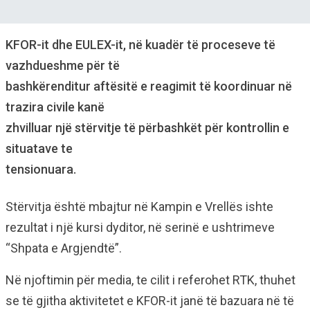
KFOR-it dhe EULEX-it, në kuadër të proceseve të
vazhdueshme për të
bashkërenditur aftësitë e reagimit të koordinuar në
trazira civile kanë
zhvilluar një stërvitje të përbashkët për kontrollin e
situatave te
tensionuara.
Stërvitja është mbajtur në Kampin e Vrellës ishte
rezultat i një kursi dyditor, në serinë e ushtrimeve
“Shpata e Argjendtë”.
Në njoftimin për media, te cilit i referohet RTK, thuhet
se të gjitha aktivitetet e KFOR-it janë të bazuara në të