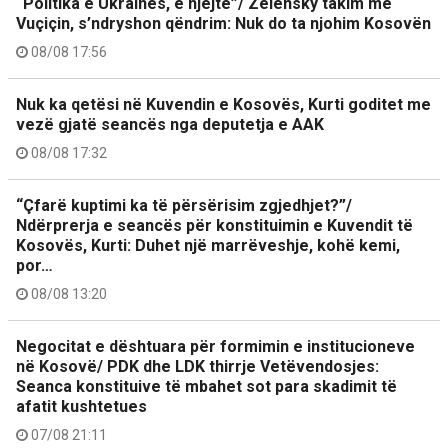
“Politika e Ukrainës, e njëjtë”/ Zelensky takim me
Vuçiçin, s’ndryshon qëndrim: Nuk do ta njohim Kosovën
08/08 17:56
Nuk ka qetësi në Kuvendin e Kosovës, Kurti goditet me
vezë gjatë seancës nga deputetja e AAK
08/08 17:32
“Çfarë kuptimi ka të përsërisim zgjedhjet?”/
Ndërprerja e seancës për konstituimin e Kuvendit të
Kosovës, Kurti: Duhet një marrëveshje, kohë kemi,
por…
08/08 13:20
Negocitat e dështuara për formimin e institucioneve
në Kosovë/ PDK dhe LDK thirrje Vetëvendosjes:
Seanca konstituive të mbahet sot para skadimit të
afatit kushtetues
07/08 21:11