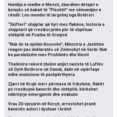
Humbja e madhe e Messit, zbardhen detajet e
betejës së babait të “Pleshtit” me sëmundjen e
rëndë: Leo mendoi të largohej nga Botërori
“Skifteri” shqiptar që hyri mes flakëve, historia e
shqiptarit që rrezikoi jetën për të shpëtuar
shtëpitë në Psatha të Greqisë
“Nuk do ta njohim Kosovën”, Ministria e Jashtme
reagon pas deklaratës së Zelenskyt në Serbi: Nuk
ka paralelizëm mes Prishtinës dhe Kievit
Thatësira rekord zbulon anijet naziste të Luftës
së Dytë Botërore në Danub, dalin në sipërfaqe
edhe municione të pashpërthyera
Zjarri në Krujë merr përmasa të frikshme, flakët
po rrezikojnë banorët dhe shtëpitë, kërkohet
ndërhyrje emergjente dhe evakuim
Vrau 20-vjeçarin në Korçë, arrestohet pranë
banesës autori i dyshuar i krimit