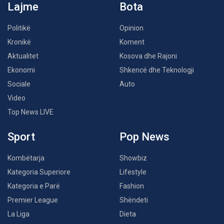
Lajme
Bota
Politikë
Opinion
Kronikë
Koment
Aktualitet
Kosova dhe Rajoni
Ekonomi
Shkencë dhe Teknologji
Sociale
Auto
Video
Top News LIVE
Sport
Pop News
Kombëtarja
Showbiz
Kategoria Superiore
Lifestyle
Kategoria e Parë
Fashion
Premier League
Shëndeti
La Liga
Dieta