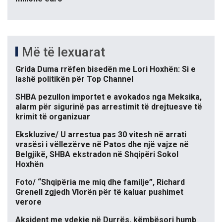
Më të lexuarat
Grida Duma rrëfen bisedën me Lori Hoxhën: Si e
lashë politikën për Top Channel
SHBA pezullon importet e avokados nga Meksika,
alarm për sigurinë pas arrestimit të drejtuesve të
krimit të organizuar
Ekskluzive/ U arrestua pas 30 vitesh në arrati
vrasësi i vëllezërve në Patos dhe një vajze në
Belgjikë, SHBA ekstradon në Shqipëri Sokol
Hoxhën
Foto/ “Shqipëria me miq dhe familje”, Richard
Grenell zgjedh Vlorën për të kaluar pushimet
verore
Aksident me vdekje në Durrës, këmbësori humb