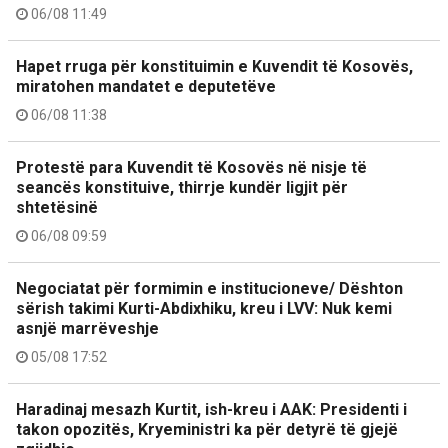
06/08 11:49
Hapet rruga për konstituimin e Kuvendit të Kosovës,
miratohen mandatet e deputetëve
06/08 11:38
Protestë para Kuvendit të Kosovës në nisje të
seancës konstituive, thirrje kundër ligjit për
shtetësinë
06/08 09:59
Negociatat për formimin e institucioneve/ Dështon
sërish takimi Kurti-Abdixhiku, kreu i LVV: Nuk kemi
asnjë marrëveshje
05/08 17:52
Haradinaj mesazh Kurtit, ish-kreu i AAK: Presidenti i
takon opozitës, Kryeministri ka për detyrë të gjejë