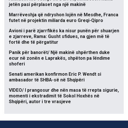
jetën pasi përplaset nga një makinë
Marrëveshja që ndryshon lojën në Mesdhe, Franca
futet në projektin miliarda euro Greqi-Qipro
Avioni i parë zjarrfikës ka nisur punën për shuarjen
e zjarreve, Rama: Gusht sfidues, na gjen më të
fortë dhe të përgatitur
Panik për banorët/ Një makinë shpërthen duke
ecur në zonën e Laprakës, shpëton pa lëndime
shoferi
Senati amerikan konfirmon Eric P. Wendt si
ambasador të SHBA-së në Shqipëri
VIDEO/ I prangosur dhe nën masa të rrepta sigurie,
momenti i ekstradimit të Sokol Hoxhës në
Shqipëri, autor i tre vrasjeve