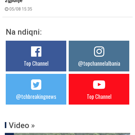
zgjidhje
05/08 15:35
Na ndiqni:
Top Channel
@topchannelalbania
@tchbreakingnews
Top Channel
Video »