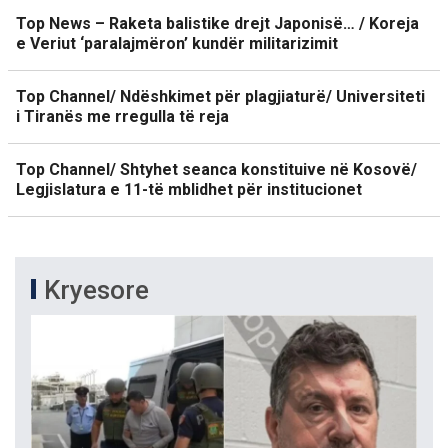
Top News – Raketa balistike drejt Japonisë… / Koreja
e Veriut ‘paralajmëron’ kundër militarizimit
Top Channel/ Ndëshkimet për plagjiaturë/ Universiteti
i Tiranës me rregulla të reja
Top Channel/ Shtyhet seanca konstituive në Kosovë/
Legjislatura e 11-të mblidhet për institucionet
Kryesore