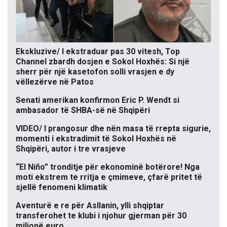
Ekskluzive/ I ekstraduar pas 30 vitesh, Top
Channel zbardh dosjen e Sokol Hoxhës: Si një
sherr për një kasetofon solli vrasjen e dy
vëllezërve në Patos
Senati amerikan konfirmon Eric P. Wendt si
ambasador të SHBA-së në Shqipëri
VIDEO/ I prangosur dhe nën masa të rrepta sigurie,
momenti i ekstradimit të Sokol Hoxhës në
Shqipëri, autor i tre vrasjeve
“El Niño” tronditje për ekonominë botërore! Nga
moti ekstrem te rritja e çmimeve, çfarë pritet të
sjellë fenomeni klimatik
Aventurë e re për Asllanin, ylli shqiptar
transferohet te klubi i njohur gjerman për 30
milionë euro