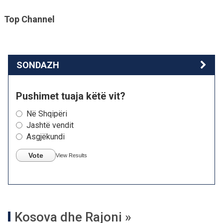
Top Channel
SONDAZH
Pushimet tuaja këtë vit?
Në Shqipëri
Jashtë vendit
Asgjëkundi
Vote
View Results
Kosova dhe Rajoni »