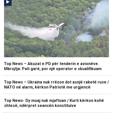
Top News – Akuzat e PD për tenderin e avionëve.
Mbrojtja: Pati garë, por një operator e skualifikuam
Top News – Ukraina nuk rrëzon dot asnjë raketë ruse /
NATO në alarm, kërkon Patriotë me urgjencë
Top News- Dy muaj nuk mjaftuan / Kurti kërkon kohë
shtesë, ndërpret seancën konstituive