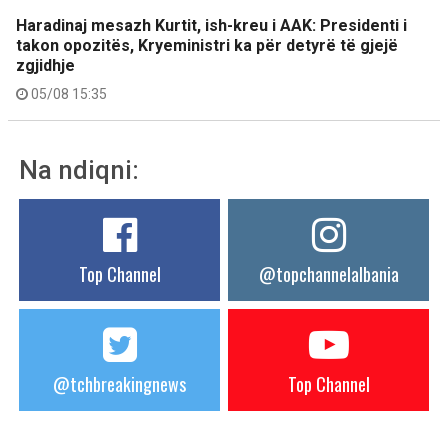
Haradinaj mesazh Kurtit, ish-kreu i AAK: Presidenti i
takon opozitës, Kryeministri ka për detyrë të gjejë
zgjidhje
05/08 15:35
Na ndiqni:
Top Channel
@topchannelalbania
@tchbreakingnews
Top Channel