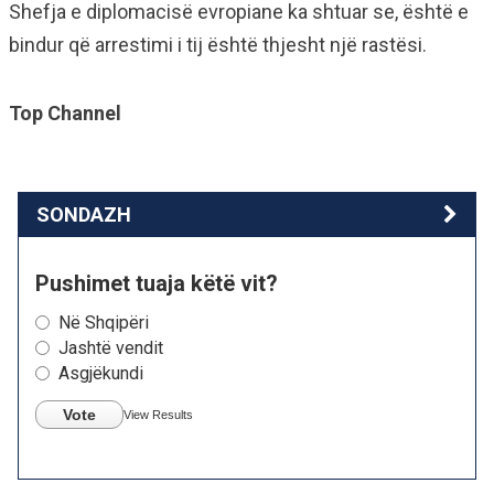
Shefja e diplomacisë evropiane ka shtuar se, është e
bindur që arrestimi i tij është thjesht një rastësi.
Top Channel
SONDAZH
Pushimet tuaja këtë vit?
Në Shqipëri
Jashtë vendit
Asgjëkundi
Vote
View Results