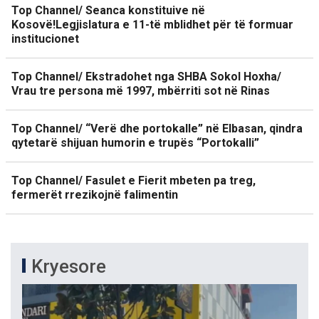
Top Channel/ Seanca konstituive në
Kosovë!Legjislatura e 11-të mblidhet për të formuar
institucionet
Top Channel/ Ekstradohet nga SHBA Sokol Hoxha/
Vrau tre persona më 1997, mbërriti sot në Rinas
Top Channel/ “Verë dhe portokalle” në Elbasan, qindra
qytetarë shijuan humorin e trupës “Portokalli”
Top Channel/ Fasulet e Fierit mbeten pa treg,
fermerët rrezikojnë falimentin
Kryesore