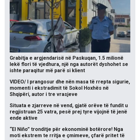
Grabitja e argjendarisë në Paskuqan, 1.5 milionë
lekë flori të vjedhura, një nga autorët dyshohet se
ishte paraqitur më parë si klient
VIDEO/ I prangosur dhe nën masa të rrepta sigurie,
momenti i ekstradimit të Sokol Hoxhës në
Shqipëri, autor i tre vrasjeve
Situata e zjarreve në vend, gjatë orëve të fundit u
regjistruan 25 vatra, pesë prej tyre vijojnë të jenë
ende aktive
“El Niño” tronditje për ekonominë botërore! Nga
moti ekstrem te rritja e çmimeve, çfarë pritet të