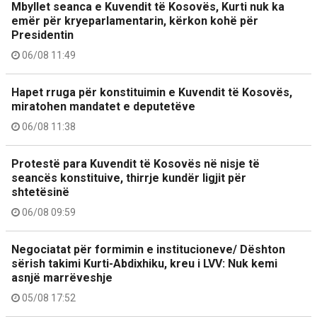
Mbyllet seanca e Kuvendit të Kosovës, Kurti nuk ka
emër për kryeparlamentarin, kërkon kohë për
Presidentin
06/08 11:49
Hapet rruga për konstituimin e Kuvendit të Kosovës,
miratohen mandatet e deputetëve
06/08 11:38
Protestë para Kuvendit të Kosovës në nisje të
seancës konstituive, thirrje kundër ligjit për
shtetësinë
06/08 09:59
Negociatat për formimin e institucioneve/ Dështon
sërish takimi Kurti-Abdixhiku, kreu i LVV: Nuk kemi
asnjë marrëveshje
05/08 17:52