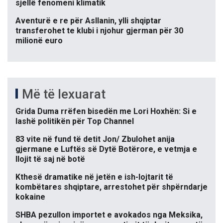
sjellë fenomeni klimatik
Aventurë e re për Asllanin, ylli shqiptar
transferohet te klubi i njohur gjerman për 30
milionë euro
Më të lexuarat
Grida Duma rrëfen bisedën me Lori Hoxhën: Si e
lashë politikën për Top Channel
83 vite në fund të detit Jon/ Zbulohet anija
gjermane e Luftës së Dytë Botërore, e vetmja e
llojit të saj në botë
Kthesë dramatike në jetën e ish-lojtarit të
kombëtares shqiptare, arrestohet për shpërndarje
kokaine
SHBA pezullon importet e avokados nga Meksika,