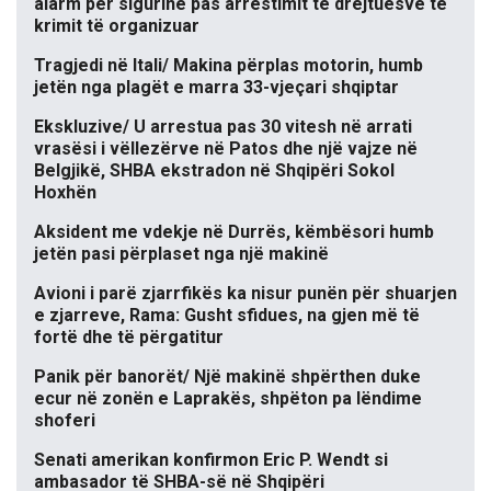
alarm për sigurinë pas arrestimit të drejtuesve të
krimit të organizuar
Tragjedi në Itali/ Makina përplas motorin, humb
jetën nga plagët e marra 33-vjeçari shqiptar
Ekskluzive/ U arrestua pas 30 vitesh në arrati
vrasësi i vëllezërve në Patos dhe një vajze në
Belgjikë, SHBA ekstradon në Shqipëri Sokol
Hoxhën
Aksident me vdekje në Durrës, këmbësori humb
jetën pasi përplaset nga një makinë
Avioni i parë zjarrfikës ka nisur punën për shuarjen
e zjarreve, Rama: Gusht sfidues, na gjen më të
fortë dhe të përgatitur
Panik për banorët/ Një makinë shpërthen duke
ecur në zonën e Laprakës, shpëton pa lëndime
shoferi
Senati amerikan konfirmon Eric P. Wendt si
ambasador të SHBA-së në Shqipëri