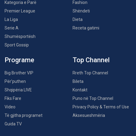
Kategoria e Parë
Fashion
Premier League
Shëndeti
La Liga
Dieta
Serie A
Receta gatimi
Shumësportësh
Sport Gossip
Programe
Top Channel
Big Brother VIP
Rreth Top Channel
Për’puthen
Bileta
Shqipëria LIVE
Kontakt
Fiks Fare
Puno në Top Channel
Video
Privacy Policy & Terms of Use
Të gjitha programet
Aksesueshmëria
Guida TV